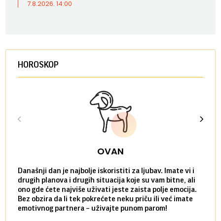
7.8.2026. 14:00
HOROSKOP
OVAN
Današnji dan je najbolje iskoristiti za ljubav. Imate vi i
Ako v
drugih planova i drugih situacija koje su vam bitne, ali
do ma
ono gde ćete najviše uživati jeste zaista polje emocija.
van g
Bez obzira da li tek pokrećete neku priču ili već imate
društ
emotivnog partnera – uživajte punom parom!
kolik