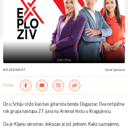
Foto: Prva
8.6.2024.
|
6:07
Izvor: prva.rs
Podeli:
On u Srbiju stiže kao bas gitarista benda Dogastar. Ova netipična
rok grupa nastupa 27. juna na Arsenal festu u Kragujevcu.
Da je Kijanu skroman, dokazao je još jednom. Kako saznajemo,