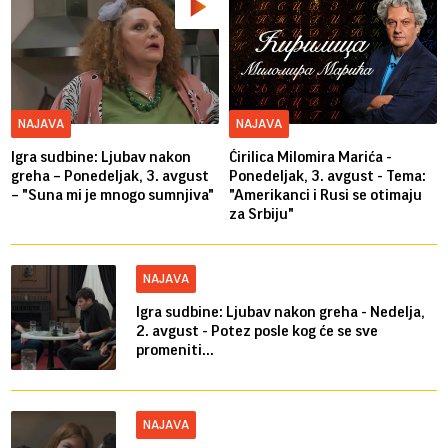
NAJAVA
NAJAVA
Igra sudbine: Ljubav nakon
Ćirilica Milomira Marića -
greha – Ponedeljak, 3. avgust
Ponedeljak, 3. avgust - Tema:
– "Suna mi je mnogo sumnjiva"
"Amerikanci i Rusi se otimaju
za Srbiju"
NAJAVA
Igra sudbine: Ljubav nakon greha - Nedelja,
2. avgust - Potez posle kog će se sve
promeniti...
NAJAVA