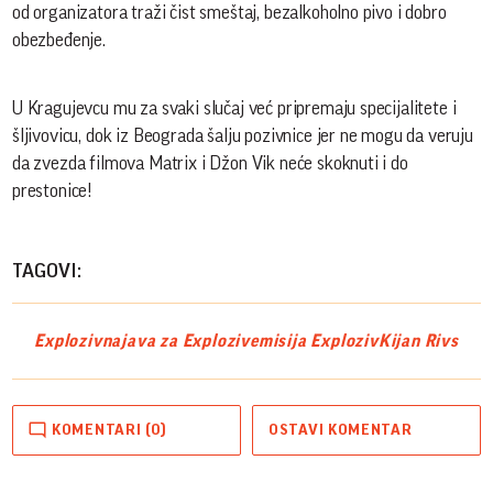
od organizatora traži čist smeštaj, bezalkoholno pivo i dobro
obezbeđenje.
U Kragujevcu mu za svaki slučaj već pripremaju specijalitete i
šljivovicu, dok iz Beograda šalju pozivnice jer ne mogu da veruju
da zvezda filmova Matrix i Džon Vik neće skoknuti i do
prestonice!​
TAGOVI:
Exploziv
najava za Exploziv
emisija Exploziv
Kijan Rivs
KOMENTARI (0)
OSTAVI KOMENTAR