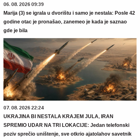
06. 08. 2026 09:39
Marija (3) se igrala u dvorištu i samo je nestala: Posle 42
godine otac je pronašao, zanemeo je kada je saznao
gde je bila
07. 08. 2026 22:24
UKRAJINA BI NESTALA KRAJEM JULA, IRAN
SPREMIO UDAR NA TRI LOKACIJE: Jedan telefonski
poziv sprečio uništenje, sve otkrio ajatolahov savetnik