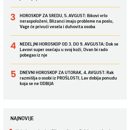
HOROSKOP ZA SREDU, 5. AVGUST: Bikovi vrlo
neraspoloženi, Blizanci imaju probleme na poslu,
Vage će privući vesela i duhovita osoba
NEDELJNI HOROSKOP OD 3. DO 9. AVGUSTA: Dok se
Lavovi super osećaju u svoj koži, Ovan bi rado
pobegao iz nje
DNEVNI HOROSKOP ZA UTORAK, 4. AVGUST: Rak
razmišlja o osobi iz PROŠLOSTI, Lav dobija ponudu
koja se ne ODBIJA
NAJNOVIJE