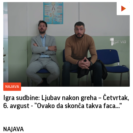
NAJAVA
Igra sudbine: Ljubav nakon greha – Četvrtak,
6. avgust - “Ovako da skonča takva faca…”
NAJAVA