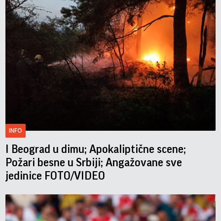
INFO
I Beograd u dimu; Apokaliptične scene;
Požari besne u Srbiji; Angažovane sve
jedinice FOTO/VIDEO