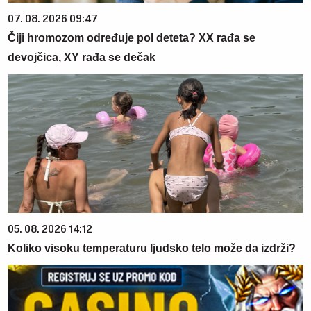
07. 08. 2026 09:47
Čiji hromozom određuje pol deteta? XX rađa se
devojčica, XY rađa se dečak
05. 08. 2026 14:12
Koliko visoku temperaturu ljudsko telo može da izdrži?