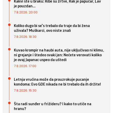
Kakvi ste u braku: Ribe su žrtve, Rak je papučar, Lav
je pouzdan...
7.8.2026. 20:00
Koliko dugo bi se*s trebalo da traje da bi žena
uživala? Muškarci, ovo niste znali
7.8.2026. 18:30
Kuvao krompir na haubi auta, nije uključivao ni klimu,
ni grejanje i štedeo svaki jen: Nećete verovati koliko
je ovaj Japanac uspeo da uštedi
7.8.2026. 17:00
Letnja vrućina može da prouzrokuje pucanje
kondoma: Evo GDE nikada ne bi trebalo da ih držite!
7.8.2026. 15:30
Šta radi sunđer u frižideru? I kako to utiče na
hranu?