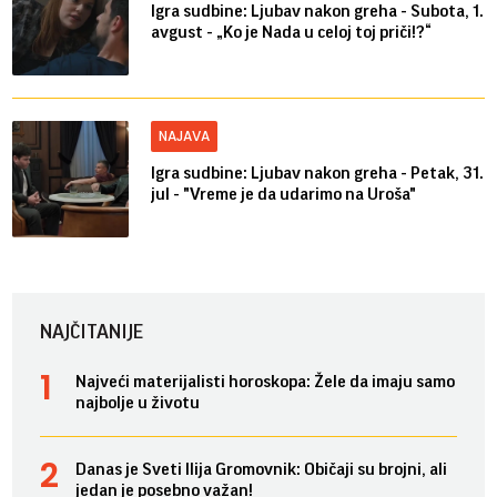
Igra sudbine: Ljubav nakon greha - Subota, 1.
avgust - „Ko je Nada u celoj toj priči!?“
NAJAVA
Igra sudbine: Ljubav nakon greha - Petak, 31.
jul - "Vreme je da udarimo na Uroša"
NAJČITANIJE
Najveći materijalisti horoskopa: Žele da imaju samo
najbolje u životu
Danas je Sveti Ilija Gromovnik: Običaji su brojni, ali
jedan je posebno važan!