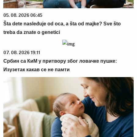
05. 08. 2026 06:45
Šta dete nasleđuje od oca, a šta od majke? Sve što
treba da znate o genetici
07. 08. 2026 19:11
Србин са КиМ у притвору због ловачке пушке:
Изузетак какав се не памти