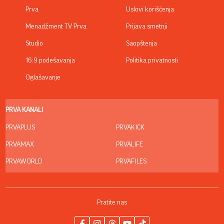
Prva
Uslovi korišćenja
Menadžment TV Prva
Prijava smetnji
Studio
Saopštenja
16:9 podešavanja
Politika privatnosti
Oglašavanje
PRVA KANALI
PRVAPLUS
PRVAKICK
PRVAMAX
PRVALIFE
PRVAWORLD
PRVAFILES
Pratite nas