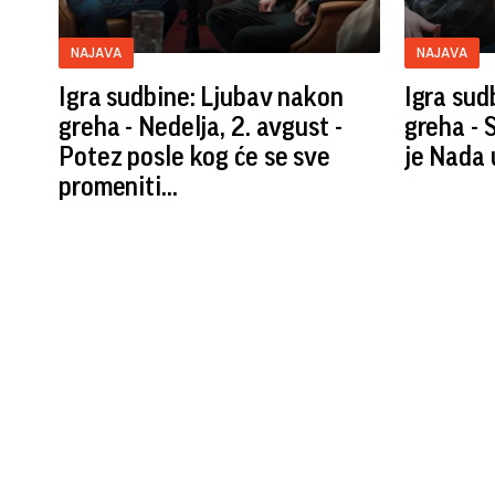
NAJAVA
NAJAVA
Igra sudbine: Ljubav nakon
Igra sud
greha - Nedelja, 2. avgust -
greha - 
Potez posle kog će se sve
je Nada u
promeniti...