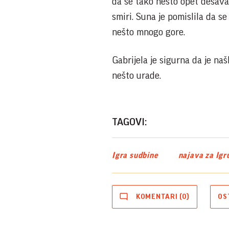
da se tako nešto opet dešava,
smiri. Suna je pomislila da se
nešto mnogo gore.
Gabrijela je sigurna da je naš
nešto urade.
TAGOVI:
Igra sudbine
najava za Igr
KOMENTARI (0)
OS