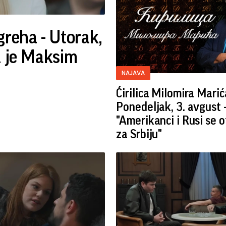
greha - Utorak,
a je Maksim
NAJAVA
Ćirilica Milomira Marić
Ponedeljak, 3. avgust 
"Amerikanci i Rusi se 
za Srbiju"