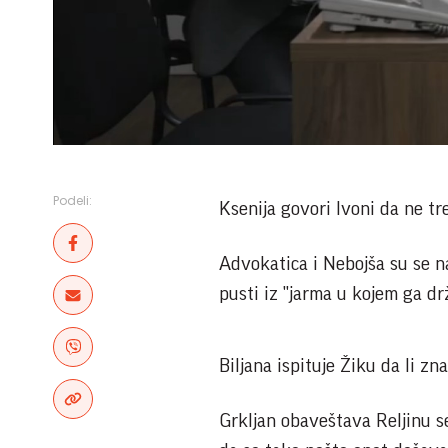
Podeli:
Ksenija govori Ivoni da ne tre
Advokatica i Nebojša su se n
pusti iz "jarma u kojem ga drž
Biljana ispituje Žiku da li z
Grkljan obaveštava Reljinu s