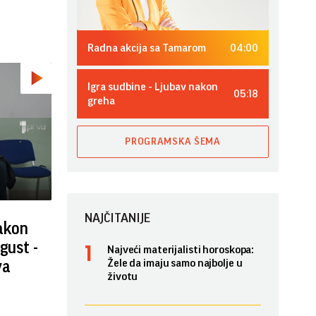
04:00
Radna akcija sa Tamarom
Igra sudbine - Ljubav nakon
05:18
greha
PROGRAMSKA ŠEMA
NAJČITANIJE
nakon
gust -
Najveći materijalisti horoskopa:
Žele da imaju samo najbolje u
va
životu