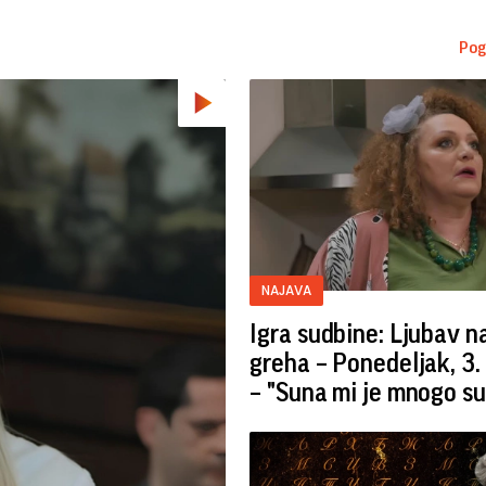
Pog
NAJAVA
Igra sudbine: Ljubav 
greha – Ponedeljak, 3.
– "Suna mi je mnogo s