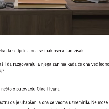
Play
Video
ba da se ljuti, a ona se ipak oseća kao višak.
ašli da razgovaraju, a njega zanima kada će ona već jedn
i".
na nešto o putovanju Olge i Ivana.
estru da je uhapšen, a ona se veoma uznemirila. Ne može