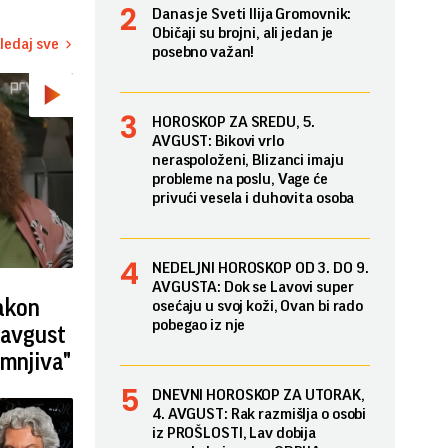
Danas je Sveti Ilija Gromovnik:
Običaji su brojni, ali jedan je
ledaj sve
posebno važan!
HOROSKOP ZA SREDU, 5.
AVGUST: Bikovi vrlo
neraspoloženi, Blizanci imaju
probleme na poslu, Vage će
privući vesela i duhovita osoba
NEDELJNI HOROSKOP OD 3. DO 9.
AVGUSTA: Dok se Lavovi super
nakon
osećaju u svoj koži, Ovan bi rado
pobegao iz nje
 avgust
umnjiva"
DNEVNI HOROSKOP ZA UTORAK,
4. AVGUST: Rak razmišlja o osobi
iz PROŠLOSTI, Lav dobija