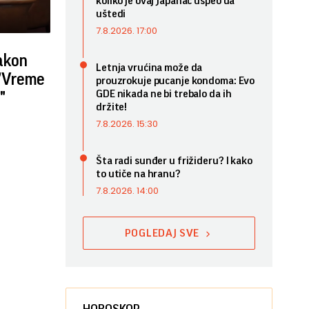
koliko je ovaj Japanac uspeo da
uštedi
7.8.2026. 17:00
nakon
Letnja vrućina može da
- "Vreme
prouzrokuje pucanje kondoma: Evo
GDE nikada ne bi trebalo da ih
"
držite!
7.8.2026. 15:30
Šta radi sunđer u frižideru? I kako
to utiče na hranu?
7.8.2026. 14:00
POGLEDAJ SVE