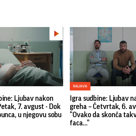
NAJAVA
bine: Ljubav nakon
Igra sudbine: Ljubav 
Petak, 7. avgust - Dok
greha – Četvrtak, 6. av
bunca, u njegovu sobu
“Ovako da skonča tak
faca…”