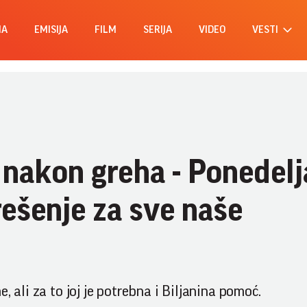
MA
EMISIJA
FILM
SERIJA
VIDEO
VESTI
 nakon greha - Ponedelj
rešenje za sve naše
, ali za to joj je potrebna i Biljanina pomoć.