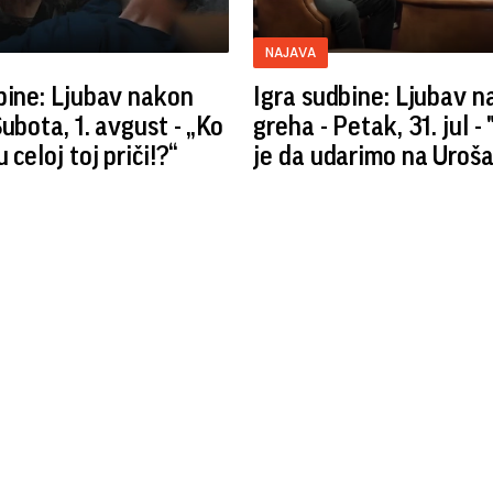
NAJAVA
bine: Ljubav nakon
Igra sudbine: Ljubav 
Subota, 1. avgust - „Ko
greha - Petak, 31. jul 
 celoj toj priči!?“
je da udarimo na Uroša