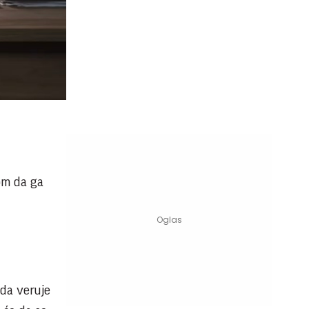
om da ga
 da veruje