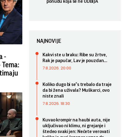
ponudu koja se ne ODBIJA
NAJNOVIJE
Kakvi ste u braku: Ribe su žrtve,
a -
Rak je papučar, Lav je pouzdan...
- Tema:
7.8.2026. 20:00
otimaju
Koliko dugo bi se*s trebalo da traje
da bi žena uživala? Muškarci, ovo
niste znali
7.8.2026. 18:30
Kuvao krompir na haubi auta, nije
uključivao ni klimu, ni grejanje i
štedeo svaki jen: Nećete verovati