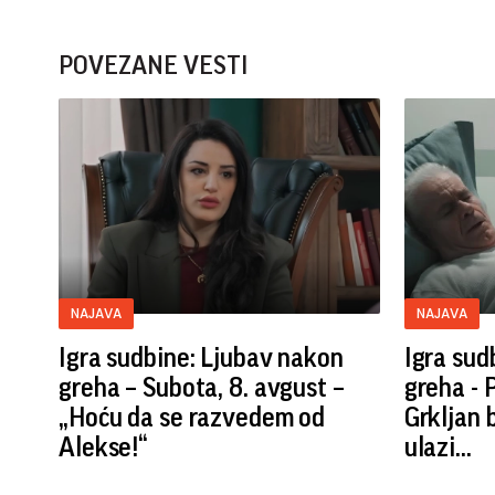
POVEZANE VESTI
NAJAVA
NAJAVA
Igra sudbine: Ljubav nakon
Igra sud
greha – Subota, 8. avgust –
greha - 
„Hoću da se razvedem od
Grkljan 
Alekse!“
ulazi...