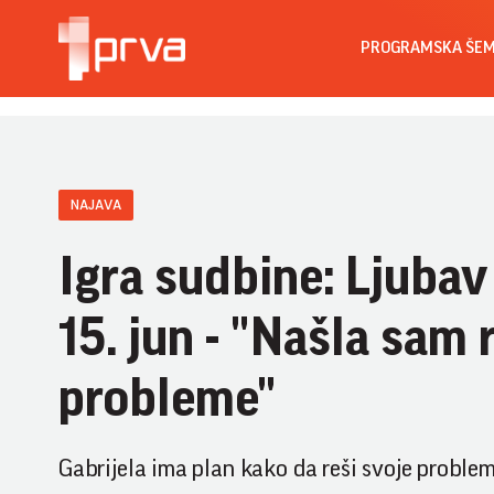
PROGRAMSKA ŠE
NAJAVA
Igra sudbine: Ljubav
15. jun - "Našla sam 
probleme"
Gabrijela ima plan kako da reši svoje probleme