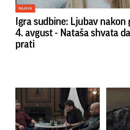
NAJAVA
Igra sudbine: Ljubav nakon 
4. avgust - Nataša shvata d
prati