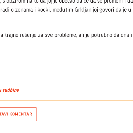
 s obzirom na to da joj je obećao da će da se promeni i da
 radi o ženama i kocki, međutim Grkljan joj govori da je u
la trajno rešenje za sve probleme, ali je potrebno da ona i
u sudbine
TAVI KOMENTAR