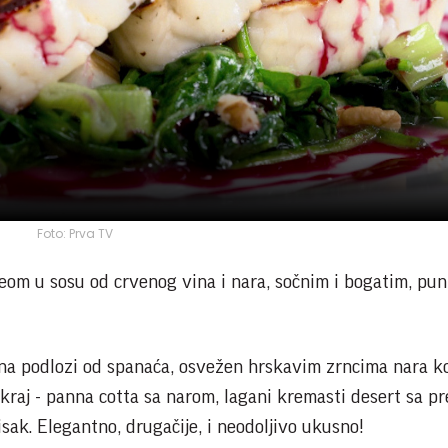
Foto: Prva TV
reom u sosu od crvenog vina i nara, sočnim i bogatim, pu
 na podlozi od spanaća, osvežen hrskavim zrncima nara koj
 kraj - panna cotta sa narom, lagani kremasti desert sa p
isak. Elegantno, drugačije, i neodoljivo ukusno!