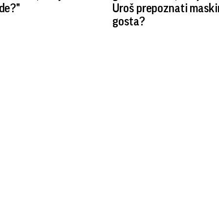
vde?"
Uroš prepoznati mask
gosta?