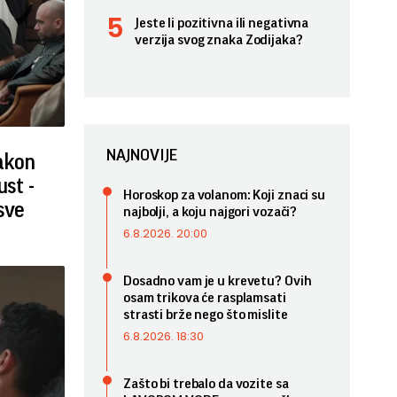
Jeste li pozitivna ili negativna
verzija svog znaka Zodijaka?
NAJNOVIJE
nakon
ust -
Horoskop za volanom: Koji znaci su
sve
najbolji, a koju najgori vozači?
6.8.2026. 20:00
Dosadno vam je u krevetu? Ovih
osam trikova će rasplamsati
strasti brže nego što mislite
6.8.2026. 18:30
Zašto bi trebalo da vozite sa