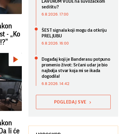
LAVOROM VODE na suvozačkom
sedištu?
6.8.2026. 17:00
nakon
ŠEST signala koji mogu da otkriju
st - „Ko
PRELJUBU
i!?“
6.8.2026. 16:00
Događaj koji je Banderasu potpuno
promenio život: Srčani udar je bio
najbolja stvar koja mi se ikada
dogodila!
6.8.2026. 14:42
POGLEDAJ SVE
nakon
Da li će