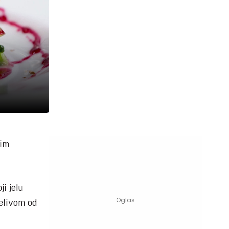
nim
i jelu
relivom od