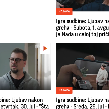
NAJAVA
Igra sudbine: Ljubav 
greha - Subota, 1. avgu
je Nada u celoj toj prič
NAJAVA
bine: Ljubav nakon
Igra sudbine: Ljubav 
etvrtak, 30. jul - "Šta
greha - Sreda, 29. jul - 