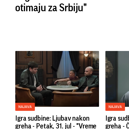
otimaju za Srbiju"
NAJAVA
NAJAVA
Igra sudbine: Ljubav nakon
Igra sud
greha - Petak, 31. jul - "Vreme
greha - Č