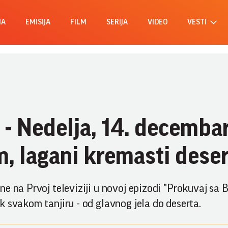
MA
EMISIJA
FILM
SERIJA
VIDEO
VESTI
- Nedelja, 14. decembar
, lagani kremasti deser
e na Prvoj televiziji u novoj epizodi "Prokuvaj sa B
 svakom tanjiru - od glavnog jela do deserta.