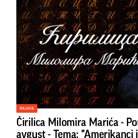
NAJAVA
Ćirilica Milomira Marića - Po
avgust - Tema: "Amerikanci i