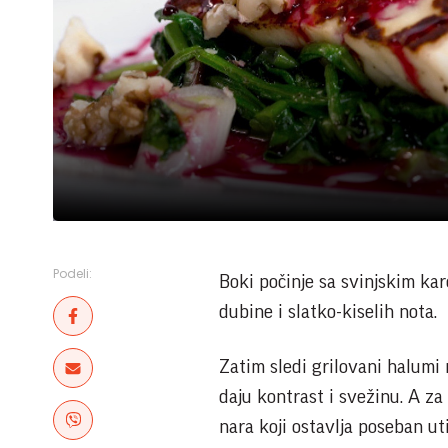
Podeli:
Boki počinje sa svinjskim ka
dubine i slatko-kiselih nota.
Zatim sledi grilovani halumi
daju kontrast i svežinu. A za
nara koji ostavlja poseban ut