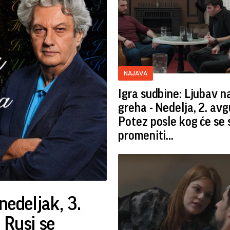
NAJAVA
Igra sudbine: Ljubav 
greha - Nedelja, 2. avg
Potez posle kog će se 
promeniti...
nedeljak, 3.
 Rusi se