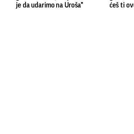
je da udarimo na Uroša"
ćeš ti o