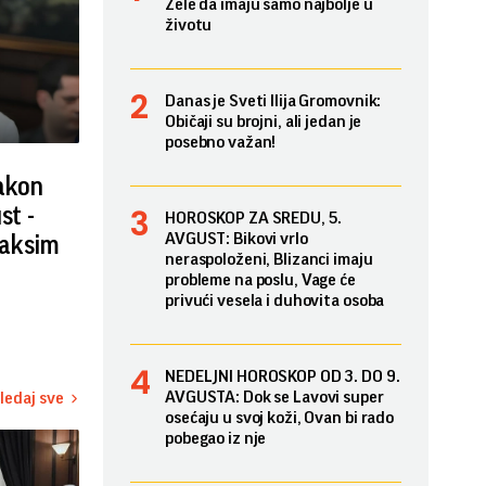
Žele da imaju samo najbolje u
životu
Danas je Sveti Ilija Gromovnik:
Običaji su brojni, ali jedan je
posebno važan!
nakon
st -
HOROSKOP ZA SREDU, 5.
AVGUST: Bikovi vrlo
Maksim
neraspoloženi, Blizanci imaju
probleme na poslu, Vage će
privući vesela i duhovita osoba
NEDELJNI HOROSKOP OD 3. DO 9.
AVGUSTA: Dok se Lavovi super
ledaj sve
osećaju u svoj koži, Ovan bi rado
pobegao iz nje