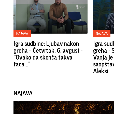
NAJAVA
NAJAVA
Igra sudbine: Ljubav nakon
Igra sud
greha – Četvrtak, 6. avgust -
greha - S
“Ovako da skonča takva
Vanja je
faca…”
saopšta
Aleksi
NAJAVA