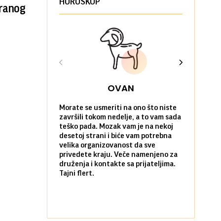
HOROSKOP
iranog
OVAN
Morate se usmeriti na ono što niste
Sve na posl
završili tokom nedelje, a to vam sada
vi kao da n
teško pada. Mozak vam je na nekoj
zadovoljni 
desetoj strani i biće vam potrebna
nekim stvar
velika organizovanost da sve
biste ih po
privedete kraju. Veče namenjeno za
kada ste okr
druženja i kontakte sa prijateljima.
najbližima.
Tajni flert.
okupljanje.