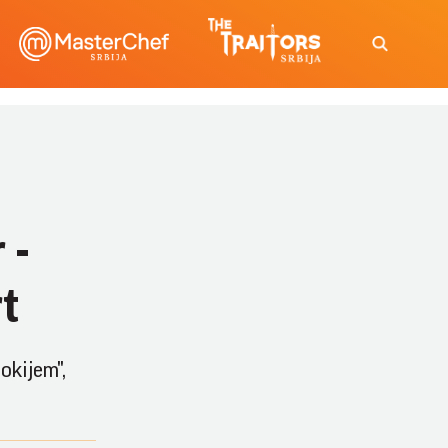
 -
t
okijem",