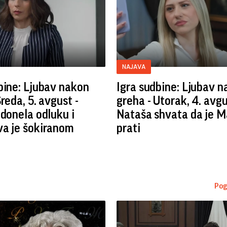
NAJAVA
bine: Ljubav nakon
Igra sudbine: Ljubav 
reda, 5. avgust -
greha - Utorak, 4. avgu
 donela odluku i
Nataša shvata da je 
va je šokiranom
prati
Pog