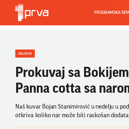
PROGRAMSKA ŠE
NAJAVA
Prokuvaj sa Bokijem 
Panna cotta sa narom
Naš kuvar Bojan Stanimirović u nedelju u podn
otkriva koliko nar može biti raskošan dodatak