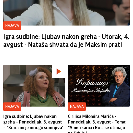
NAJAVA
Igra sudbine: Ljubav nakon greha - Utorak, 4.
avgust - Nataša shvata da je Maksim prati
NAJAVA
NAJAVA
Igra sudbine: Ljubav nakon
Ćirilica Milomira Marića -
greha – Ponedeljak, 3. avgust
Ponedeljak, 3. avgust - Tema:
– "Suna mi je mnogo sumnjiva"
"Amerikanci i Rusi se otimaju