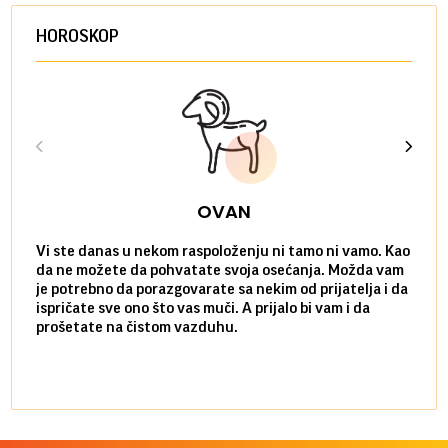
HOROSKOP
OVAN
Vi ste danas u nekom raspoloženju ni tamo ni vamo. Kao
Danas
da ne možete da pohvatate svoja osećanja. Možda vam
posve
je potrebno da porazgovarate sa nekim od prijatelja i da
susre
ispričate sve ono što vas muči. A prijalo bi vam i da
volel
prošetate na čistom vazduhu.
način