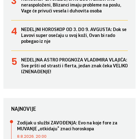
neraspoloženi, Blizanci imaju probleme na poslu,
Vage će privući vesela i duhovita osoba
NEDELJNI HOROSKOP OD 3. DO 9. AVGUSTA: Dok se
Lavovi super osećaju u svoj koži, Ovan bi rado
pobegao iz nje
NEDELJNA ASTRO PROGNOZA VLADIMIRA VLAJIĆA:
Sve pršti od strasti i flerta, jedan znak čeka VELIKO
IZNENAĐENJE!
NAJNOVIJE
Zodijak u službi ZAVOĐENJA: Evo na koje fore za
MUVANJE „otkidaju“ znaci horoskopa
8.8.2026. 20:00