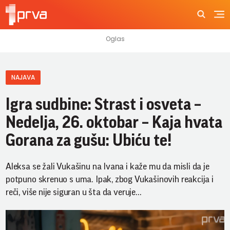
NAJAVA
Igra sudbine: Strast i osveta –
Nedelja, 26. oktobar – Kaja hvata
Gorana za gušu: Ubiću te!
Aleksa se žali Vukašinu na Ivana i kaže mu da misli da je
potpuno skrenuo s uma. Ipak, zbog Vukašinovih reakcija i
reči, više nije siguran u šta da veruje…