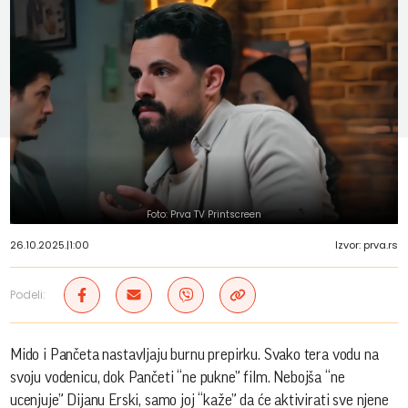
Foto: Prva TV Printscreen
26.10.2025.
|
1:00
Izvor: prva.rs
Podeli:
Mido i Pančeta nastavljaju burnu prepirku. Svako tera vodu na
svoju vodenicu, dok Pančeti “ne pukne” film. Nebojša “ne
ucenjuje” Dijanu Erski, samo joj “kaže” da će aktivirati sve njene