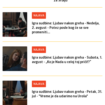
za Srbiju"
NAJAVA
Igra sudbine: Ljubav nakon greha - Nedelja,
2. avgust - Potez posle kog će se sve
promeniti...
NAJAVA
Igra sudbine: Ljubav nakon greha - Subota, 1.
avgust - „Ko je Nada u celoj toj priči!?“
NAJAVA
Igra sudbine: Ljubav nakon greha - Petak, 31.
jul - "Vreme je da udarimo na Uroša"