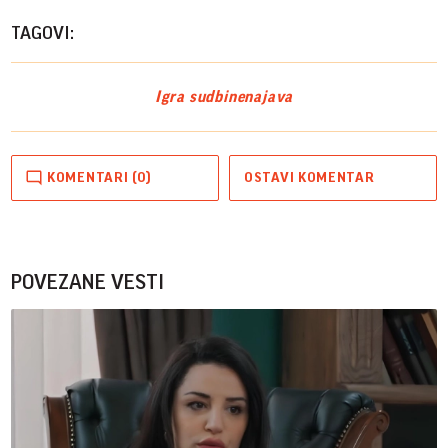
Vide
TAGOVI:
Igra sudbine
najava
KOMENTARI (0)
OSTAVI KOMENTAR
POVEZANE VESTI