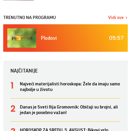
TRENUTNO NA PROGRAMU
Vidi sve
05:57
Plodovi
NAJČITANIJE
Najveći materijalisti horoskopa: Žele da imaju samo
najbolje u životu
Danas je Sveti Ilija Gromovnik: Običaji su brojni, ali
jedan je posebno važan!
HOROSKOP ZA SREDU, 5. AVGUST: Bikovi vrlo