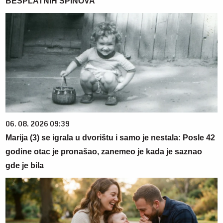
BESPLATNIH SPINOVA
06. 08. 2026 09:39
Marija (3) se igrala u dvorištu i samo je nestala: Posle 42
godine otac je pronašao, zanemeo je kada je saznao
gde je bila