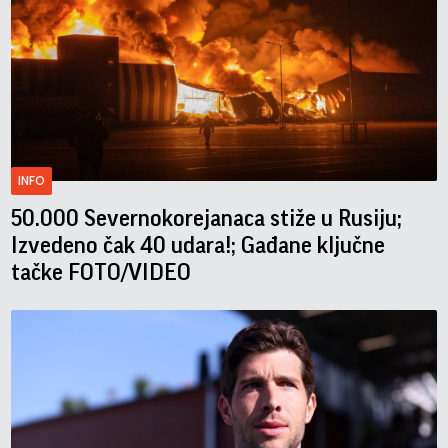
INFO
50.000 Severnokorejanaca stiže u Rusiju;
Izvedeno čak 40 udara!; Gađane ključne
tačke FOTO/VIDEO