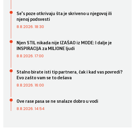
Se*s poze otkrivaju šta je skriveno u njegovoj ili
njenoj podsvesti
8.8.2026. 18:30
Njen STIL nikada nije IZAŠAO iz MODE: I dalje je
INSPIRACIJA za MILIONE ljudi
8.8.2026. 17:00
Stalno birate isti tip partnera, čak i kad vas povredi?
Evo zašto vam se to dešava
8.8.2026. 16:00
Ove rase pasa se ne snalaze dobro u vodi
8.8.2026. 14:54