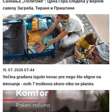
Сазнања „Политике”: Црна Гора следећа у војном
савезу Загреба, Тиране и Приштине
15. 07. 2026 07:44
Većina građana izgubi novac pre nego što stigne na
letovanje - ovih 7 troškova skoro niko ne planira