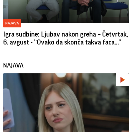
NAJAVA
Igra sudbine: Ljubav nakon greha – Četvrtak,
6. avgust - “Ovako da skonča takva faca…”
NAJAVA