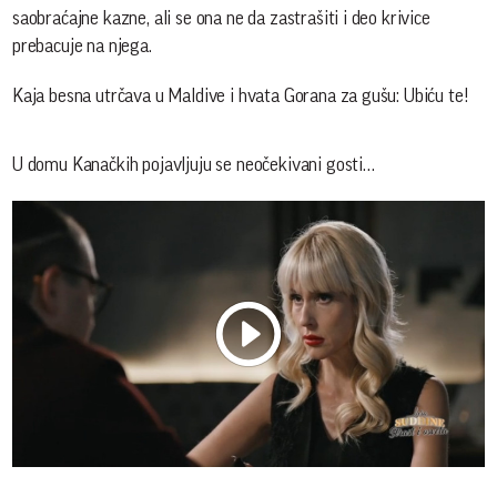
saobraćajne kazne, ali se ona ne da zastrašiti i deo krivice
prebacuje na njega.
Kaja besna utrčava u Maldive i hvata Gorana za gušu: Ubiću te!
U domu Kanačkih pojavljuju se neočekivani gosti…
Play