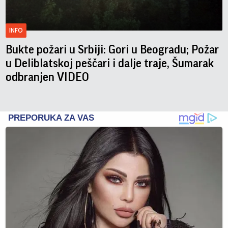
INFO
Bukte požari u Srbiji: Gori u Beogradu; Požar
u Deliblatskoj peščari i dalje traje, Šumarak
odbranjen VIDEO