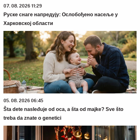
07. 08. 2026 11:29
Руске снаге напредују: Ослобођено насеље у
Харковској области
05. 08. 2026 06:45
Šta dete nasleđuje od oca, a šta od majke? Sve što
treba da znate o genetici