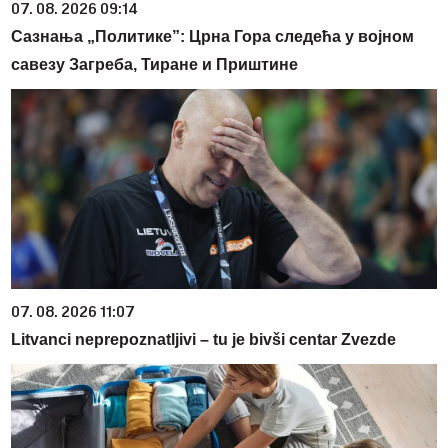
07. 08. 2026 09:14
Сазнања „Политике”: Црна Гора следећа у војном
савезу Загреба, Тиране и Приштине
07. 08. 2026 11:07
Litvanci neprepoznatljivi – tu je bivši centar Zvezde