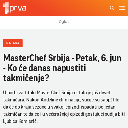
NAJAVA
MasterChef Srbija - Petak, 6. jun
- Ko će danas napustiti
takmičenje?
U borbi za titulu MasterChef Srbija ostalo je još devet
takmičara. Nakon Anđeline eliminacije, sudije su saopštile
da će do kraja sezone u svakoj epizodi ispadati po jedan
takmičar, te da će i u večerašnjoj epizodi gostujući sudija biti
Ljubica Komlenić.