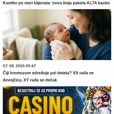
Komfor po meri klijenata: nova linija paketa ALTA banke
07. 08. 2026 09:47
Čiji hromozom određuje pol deteta? XX rađa se
devojčica, XY rađa se dečak