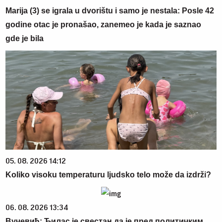
Marija (3) se igrala u dvorištu i samo je nestala: Posle 42
godine otac je pronašao, zanemeo je kada je saznao
gde je bila
05. 08. 2026 14:12
Koliko visoku temperaturu ljudsko telo može da izdrži?
06. 08. 2026 13:34
Вучевић: Ђилас је свестан да је пред политичким