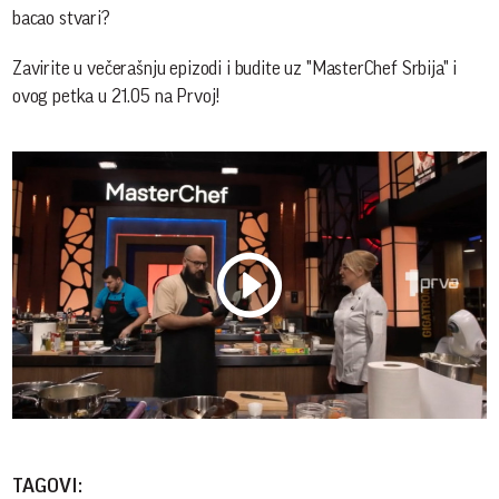
bacao stvari?
Zavirite u večerašnju epizodi i budite uz "MasterChef Srbija" i
ovog petka u 21.05 na Prvoj!
Play
Vide
TAGOVI: