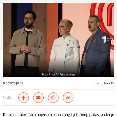
Foto: Prva TV Printscreen
6.6.2025.
|
0:01
Izvor: Prva TV
Podeli:
Ko se od takmičara najviše tresao zbog Ljubičinog prilaska i ko je