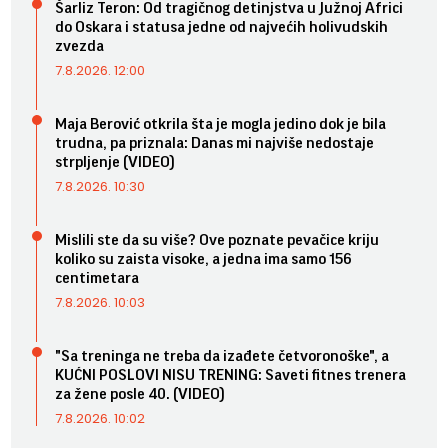
Šarliz Teron: Od tragičnog detinjstva u Južnoj Africi
do Oskara i statusa jedne od najvećih holivudskih
zvezda
7.8.2026. 12:00
Maja Berović otkrila šta je mogla jedino dok je bila
trudna, pa priznala: Danas mi najviše nedostaje
strpljenje (VIDEO)
7.8.2026. 10:30
Mislili ste da su više? Ove poznate pevačice kriju
koliko su zaista visoke, a jedna ima samo 156
centimetara
7.8.2026. 10:03
"Sa treninga ne treba da izađete četvoronoške", a
KUĆNI POSLOVI NISU TRENING: Saveti fitnes trenera
za žene posle 40. (VIDEO)
7.8.2026. 10:02