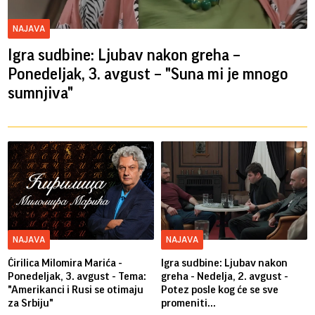
NAJAVA
Igra sudbine: Ljubav nakon greha –
Ponedeljak, 3. avgust – "Suna mi je mnogo
sumnjiva"
NAJAVA
NAJAVA
Ćirilica Milomira Marića -
Igra sudbine: Ljubav nakon
Ponedeljak, 3. avgust - Tema:
greha - Nedelja, 2. avgust -
"Amerikanci i Rusi se otimaju
Potez posle kog će se sve
za Srbiju"
promeniti...