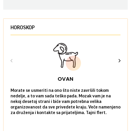
HOROSKOP
OVAN
Morate se usmeriti na ono što niste završili tokom
Sve n
nedelje, a to vam sada teško pada. Mozak vam je na
potpu
nekoj desetoj strani i biće vam potrebna velika
stvar
organizovanost da sve privedete kraju. Veče namenjeno
tempo
za druženja i kontakte sa prijateljima. Tajni flert.
najbl