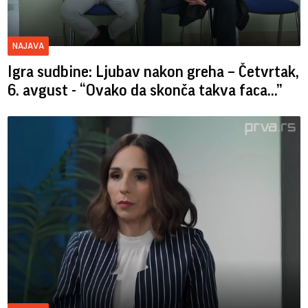
NAJAVA
Igra sudbine: Ljubav nakon greha – Četvrtak,
6. avgust - “Ovako da skonča takva faca…”