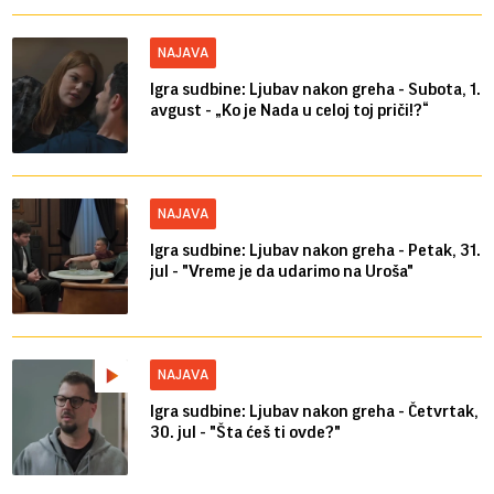
NAJAVA
Igra sudbine: Ljubav nakon greha - Subota, 1.
avgust - „Ko je Nada u celoj toj priči!?“
NAJAVA
Igra sudbine: Ljubav nakon greha - Petak, 31.
jul - "Vreme je da udarimo na Uroša"
NAJAVA
Igra sudbine: Ljubav nakon greha - Četvrtak,
30. jul - "Šta ćeš ti ovde?"