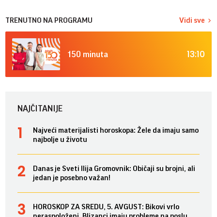
TRENUTNO NA PROGRAMU
Vidi sve
13:10
150 minuta
NAJČITANIJE
Najveći materijalisti horoskopa: Žele da imaju samo
najbolje u životu
Danas je Sveti Ilija Gromovnik: Običaji su brojni, ali
jedan je posebno važan!
HOROSKOP ZA SREDU, 5. AVGUST: Bikovi vrlo
neraspoloženi, Blizanci imaju probleme na poslu,