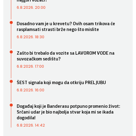
najgori vozači?
6.8.2026. 20:00
Dosadno vam je u krevetu? Ovih osam trikova će
rasplamsati strasti brže nego što mislite
6.8.2026. 18:30
Zašto bi trebalo da vozite sa LAVOROM VODE na
suvozačkom sedištu?
6.8.2026. 17:00
ŠEST signala koji mogu da otkriju PRELJUBU
6.8.2026. 16:00
Događaj koji je Banderasu potpuno promenio život:
Srčani udar je bio najbolja stvar koja mi se ikada
dogodila!
6.8.2026. 14:42