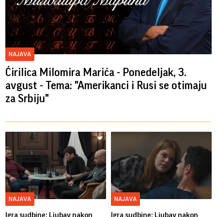
NAJAVA
Ćirilica Milomira Marića - Ponedeljak, 3.
avgust - Tema: "Amerikanci i Rusi se otimaju
za Srbiju"
NAJAVA
NAJAVA
Igra sudbine: Ljubav nakon
Igra sudbine: Ljubav nakon