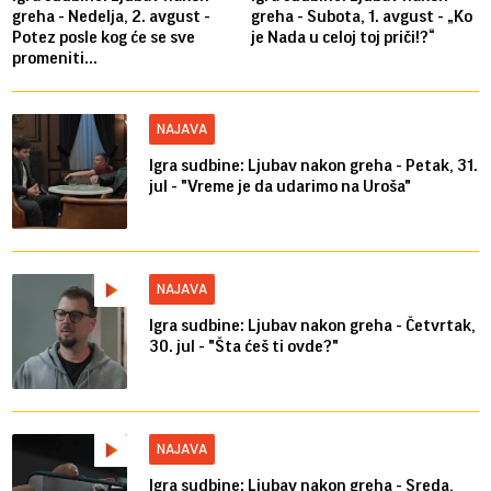
greha - Nedelja, 2. avgust -
greha - Subota, 1. avgust - „Ko
Potez posle kog će se sve
je Nada u celoj toj priči!?“
promeniti...
NAJAVA
Igra sudbine: Ljubav nakon greha - Petak, 31.
jul - "Vreme je da udarimo na Uroša"
NAJAVA
Igra sudbine: Ljubav nakon greha - Četvrtak,
30. jul - "Šta ćeš ti ovde?"
NAJAVA
Igra sudbine: Ljubav nakon greha - Sreda,