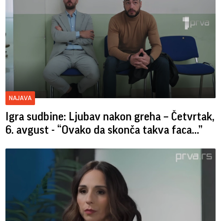
NAJAVA
Igra sudbine: Ljubav nakon greha – Četvrtak,
6. avgust - “Ovako da skonča takva faca…”