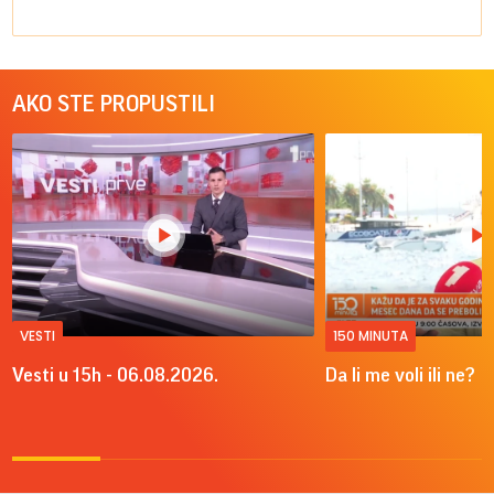
AKO STE PROPUSTILI
VESTI
150 MINUTA
Vesti u 15h - 06.08.2026.
Da li me voli ili ne?