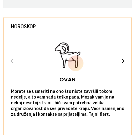
HOROSKOP
OVAN
Morate se usmeriti na ono što niste završili tokom
Sve n
nedelje, a to vam sada teško pada. Mozak vam je na
potpu
nekoj desetoj strani i biće vam potrebna velika
stvar
organizovanost da sve privedete kraju. Veče namenjeno
tempo
za druženja i kontakte sa prijateljima. Tajni flert.
najbl