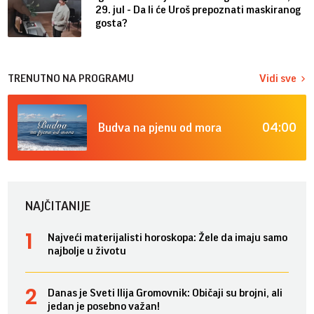
29. jul - Da li će Uroš prepoznati maskiranog
gosta?
TRENUTNO NA PROGRAMU
Vidi sve
04:00
Budva na pjenu od mora
NAJČITANIJE
Najveći materijalisti horoskopa: Žele da imaju samo
najbolje u životu
Danas je Sveti Ilija Gromovnik: Običaji su brojni, ali
jedan je posebno važan!