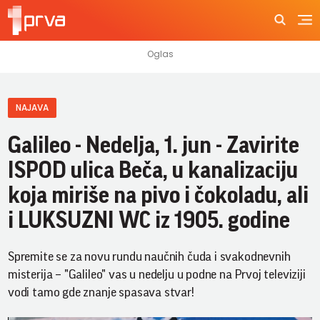
NAJAVA
Galileo - Nedelja, 1. jun - Zavirite
ISPOD ulica Beča, u kanalizaciju
koja miriše na pivo i čokoladu, ali
i LUKSUZNI WC iz 1905. godine
Spremite se za novu rundu naučnih čuda i svakodnevnih
misterija – "Galileo" vas u nedelju u podne na Prvoj televiziji
vodi tamo gde znanje spasava stvar!