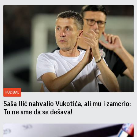
FUDBAL
Saša Ilić nahvalio Vukotića, ali mu i zamerio:
To ne sme da se dešava!