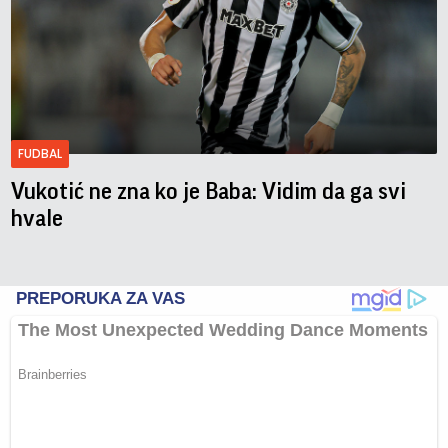
FUDBAL
Vukotić ne zna ko je Baba: Vidim da ga svi
hvale