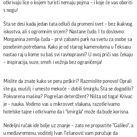
otkrivaju lice o kojem turisti nemaju pojma – i koje će vas oboriti
s nogu!
Šta se desi kada jedan tata odluči da promeni svet – bez ikakvog
iskustva, ali s ogromnim srcem? Nastane čudo. I to doslovno:
Morganina zemlja čuda – prvi zabavni park na svetu za osobe sa
posebnim potrebama. Kako je od starog kamenoloma u Teksasu
nastao raj u kome su baš svi ravnopravni? U ovoj priči vas čekaju
– inspiracija, suze, smeh i vožnja bez ograničenja!
Mislite da znate kako se peru peškiri? Razmislite ponovo! Oprali
ste ga, osušili, i umesto mekoće – dobili šmirglu. Šta se dogodilo?
Pokvarena mašina? Pogrešan deterdžent? Ništa od toga! Krivac
je – nauka. Vodimo vas u mikrosvet vlakana, razotkrivamo
hotelske tajne i otkrivamo da i "šmirgla" može da bude korisna.
Nedeljni ručak ide bolje uz znanje – zato ne propustite "Galileo", a
u međuvremenu, voditelj Ivan Tešanović vam poručuje da