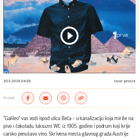
Play
Vide
30.5.2025.
|
14:26
Izvor: prva.rs
Podeli:
"Galileo" vas vodi ispod ulica Beča – u kanalizaciju koja miriše na
pivo i čokoladu, luksuzni WC iz 1905. godine i podrum koji krije
carsko penušavo vino. Skrivena mesta glavnog grada Austrije