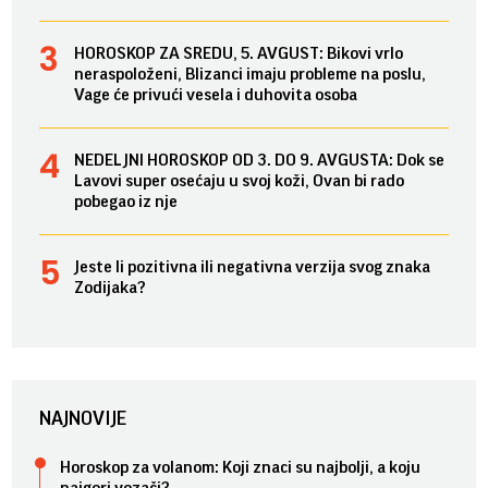
HOROSKOP ZA SREDU, 5. AVGUST: Bikovi vrlo
neraspoloženi, Blizanci imaju probleme na poslu,
Vage će privući vesela i duhovita osoba
NEDELJNI HOROSKOP OD 3. DO 9. AVGUSTA: Dok se
Lavovi super osećaju u svoj koži, Ovan bi rado
pobegao iz nje
Jeste li pozitivna ili negativna verzija svog znaka
Zodijaka?
NAJNOVIJE
Horoskop za volanom: Koji znaci su najbolji, a koju