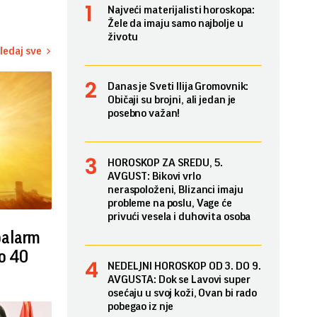
Najveći materijalisti horoskopa:
Žele da imaju samo najbolje u
životu
ledaj sve
Danas je Sveti Ilija Gromovnik:
Običaji su brojni, ali jedan je
posebno važan!
HOROSKOP ZA SREDU, 5.
AVGUST: Bikovi vrlo
neraspoloženi, Blizanci imaju
probleme na poslu, Vage će
privući vesela i duhovita osoba
oalarm
do 40
NEDELJNI HOROSKOP OD 3. DO 9.
AVGUSTA: Dok se Lavovi super
osećaju u svoj koži, Ovan bi rado
pobegao iz nje