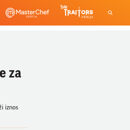
e za
ži iznos