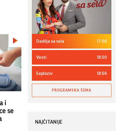
17:00
Dadilja sa sela
18:00
Vesti
18:56
Exploziv
PROGRAMSKA ŠEMA
a i
ice se
a
NAJČITANIJE