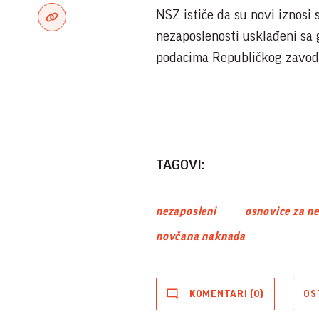
NSZ ističe da su novi iznosi 
nezaposlenosti usklađeni sa 
podacima Republičkog zavoda 
TAGOVI:
nezaposleni
osnovice za n
novčana naknada
KOMENTARI (0)
OS