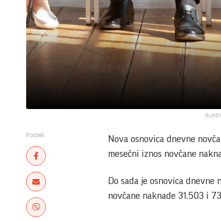
Ilust
Podeli:
Nova osnovica dnevne novčane
mesečni iznos novčane naknad
Do sada je osnovica dnevne no
novčane naknade 31.503 i 73