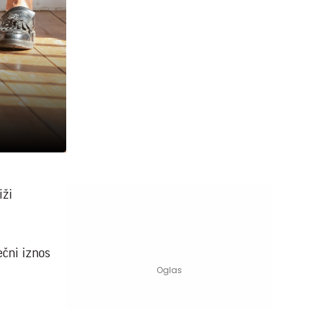
iži
ečni iznos