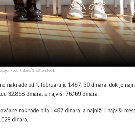
racija; Foto: fizkes/Shutterstock
 naknade od 1. februara je 1.467, 50 dinara, dok je najn
e 32.858 dinara, a najviši 76.169 dinara.
včane naknade bila 1.407 dinara, a najniži i najviši mes
.029 dinara.