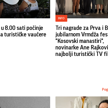
INFO
 u 8.00 sati počinje
Tri nagrade za Prva i 
za turističke vaučere
jubilarnom Vrmdža fes
"Kosovski manastiri",
novinarke Ane Rajkovi
najbolji turistički TV f
Pog