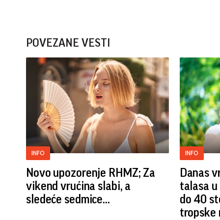
POVEZANE VESTI
INFO
INFO
Novo upozorenje RHMZ; Za
Danas v
vikend vrućina slabi, a
talasa u
sledeće sedmice...
do 40 st
tropske 