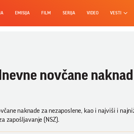
MA
EMISIJA
FILM
SERIJA
VIDEO
VESTI
dnevne novčane naknad
čane naknade za nezaposlene, kao i najviši i najni
za zapošljavanje (NSZ).