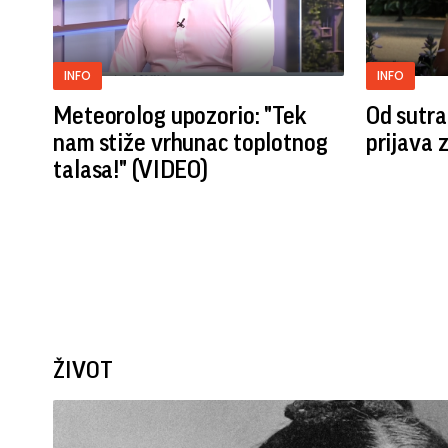
INFO
INFO
Meteorolog upozorio: "Tek
Od sutra
nam stiže vrhunac toplotnog
prijava 
talasa!" (VIDEO)
ŽIVOT