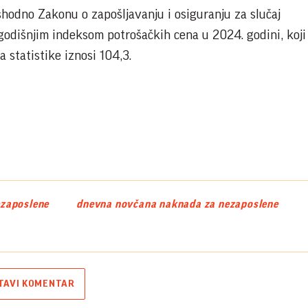
shodno Zakonu o zapošljavanju i osiguranju za slučaj
godišnjim indeksom potrošačkih cena u 2024. godini, koj
statistike iznosi 104,3.
ezaposlene
dnevna novčana naknada za nezaposlene
TAVI KOMENTAR