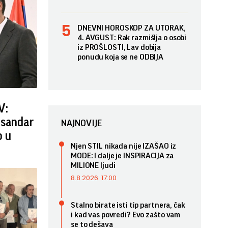
DNEVNI HOROSKOP ZA UTORAK,
4. AVGUST: Rak razmišlja o osobi
iz PROŠLOSTI, Lav dobija
ponudu koja se ne ODBIJA
V:
ksandar
NAJNOVIJE
o u
Njen STIL nikada nije IZAŠAO iz
MODE: I dalje je INSPIRACIJA za
MILIONE ljudi
8.8.2026. 17:00
Stalno birate isti tip partnera, čak
i kad vas povredi? Evo zašto vam
se to dešava