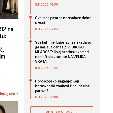
8.8.2026. 16:00
Ove rase pasa se ne snalaze dobro
u vodi
B92 na
8.8.2026. 14:54
tu:
Sve kuhinje Jugoslavije nekada su
ga imale, a danas ŽIVI DRUGU
ć,
MLADOST: Ovaj starinski komad
ilm
nameštaja vraća se NA VELIKA
VRATA
8.8.2026. 14:00
Horoskopsko slaganje: Koji
horoskopski znakovi čine idealne
parove?
ledaj sve
8.8.2026. 13:00
POGLEDAJ SVE