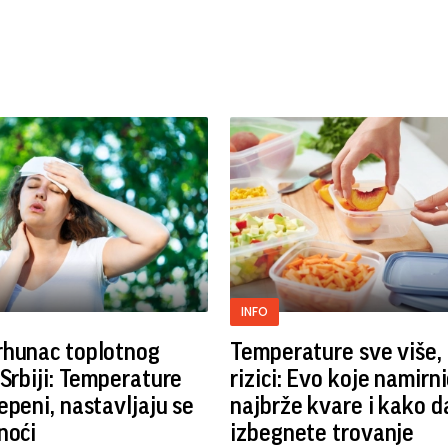
INFO
rhunac toplotnog
Temperature sve više, 
 Srbiji: Temperature
rizici: Evo koje namirn
epeni, nastavljaju se
najbrže kvare i kako d
noći
izbegnete trovanje