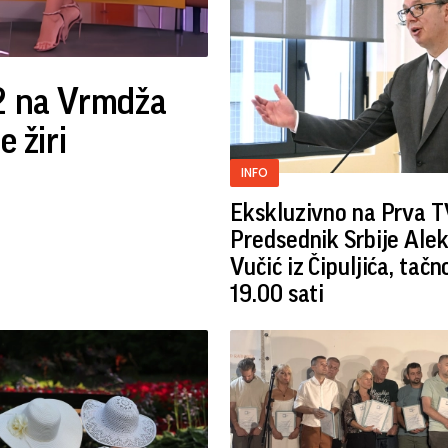
92 na Vrmdža
e žiri
INFO
Ekskluzivno na Prva T
Predsednik Srbije Ale
Vučić iz Čipuljića, tačn
19.00 sati