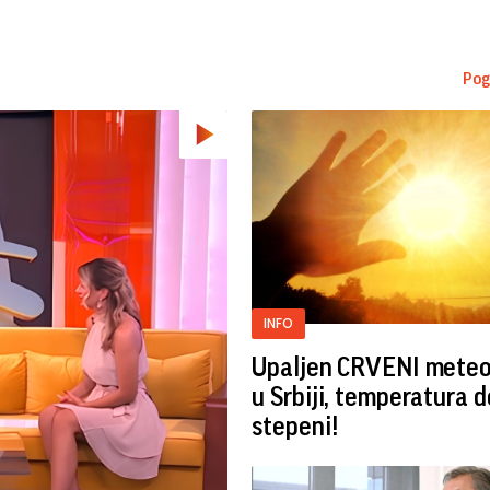
Pog
INFO
Upaljen CRVENI mete
u Srbiji, temperatura 
stepeni!