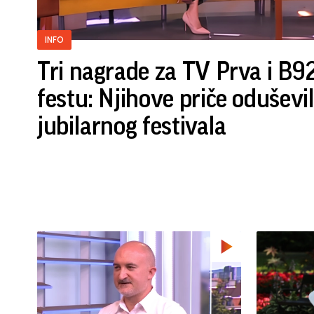
INFO
Tri nagrade za TV Prva i B
festu: Njihove priče oduševil
jubilarnog festivala