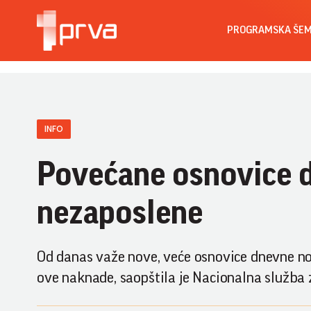
PROGRAMSKA ŠE
INFO
Povećane osnovice 
nezaposlene
Od danas važe nove, veće osnovice dnevne nov
ove naknade, saopštila je Nacionalna služba 