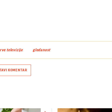
Video
ve televizije
gledanost
TAVI KOMENTAR