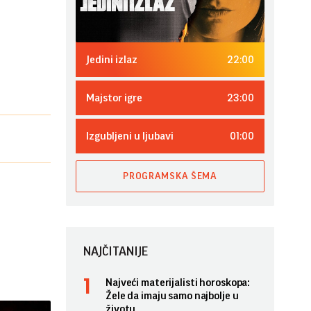
22:00
Jedini izlaz
23:00
Majstor igre
01:00
Izgubljeni u ljubavi
PROGRAMSKA ŠEMA
NAJČITANIJE
Najveći materijalisti horoskopa:
Žele da imaju samo najbolje u
životu