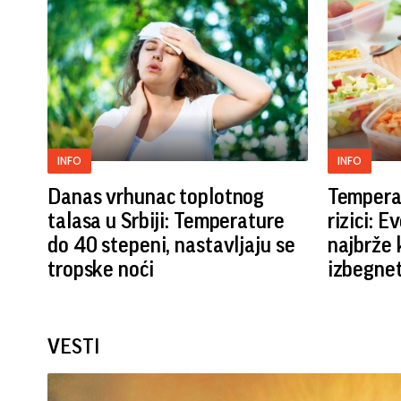
INFO
INFO
Danas vrhunac toplotnog
Temperat
talasa u Srbiji: Temperature
rizici: E
do 40 stepeni, nastavljaju se
najbrže 
tropske noći
izbegnet
VESTI