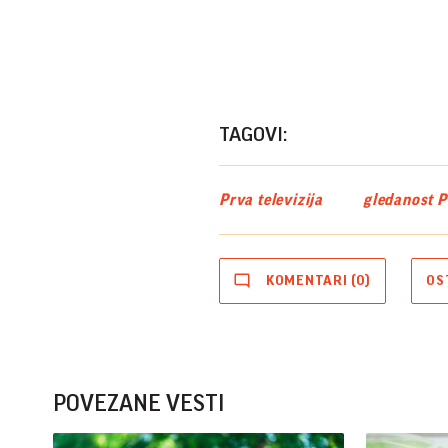
TAGOVI:
Prva televizija
gledanost Pr
KOMENTARI (0)
OS
POVEZANE VESTI