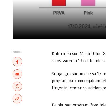
Podeli:
Kulinarski šou MasterChef Sr
sa ostvarenih 13 odsto udela
Serija Igra sudbine je sa 17 o
program na komercijalnim tele
Urgentni centar sa udelom o
Celokupan program Prve televi