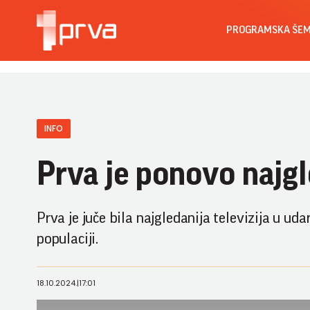
PROGRAMSKA ŠE
INFO
Prva je ponovo najgle
Prva je juče bila najgledanija televizija u u
populaciji.
18.10.2024.
|
17:01