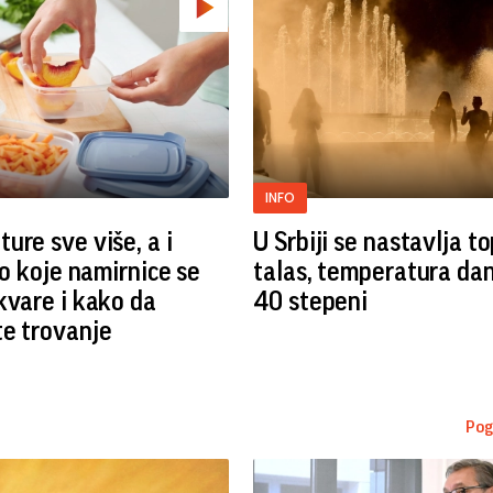
INFO
ure sve više, a i
U Srbiji se nastavlja to
vo koje namirnice se
talas, temperatura da
kvare i kako da
40 stepeni
e trovanje
Pog