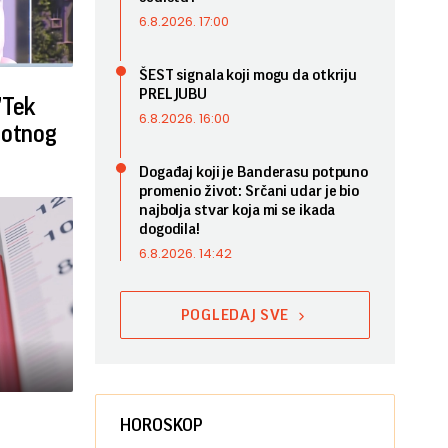
6.8.2026. 17:00
ŠEST signala koji mogu da otkriju
PRELJUBU
"Tek
6.8.2026. 16:00
lotnog
Događaj koji je Banderasu potpuno
promenio život: Srčani udar je bio
najbolja stvar koja mi se ikada
dogodila!
6.8.2026. 14:42
POGLEDAJ SVE
HOROSKOP