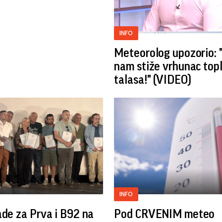
INFO
Meteorolog upozorio: 
nam stiže vrhunac top
talasa!" (VIDEO)
INFO
ade za Prva i B92 na
Pod CRVENIM meteo