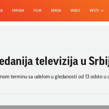
MA
EMISIJA
FILM
SERIJA
VIDEO
VESTI
danija televizija u Srbij
darnom terminu sa udelom u gledanosti od 13 odsto u