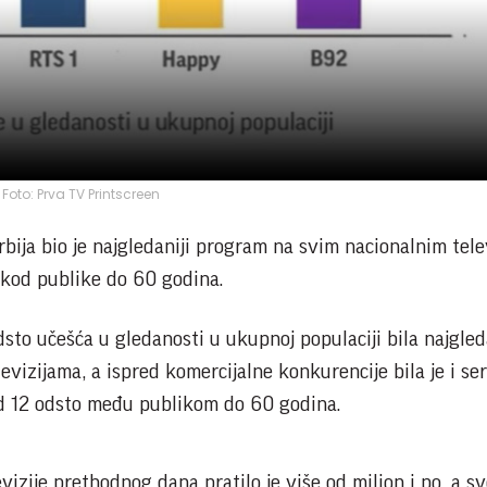
Foto: Prva TV Printscreen
bija bio je najgledaniji program na svim nacionalnim tele
 kod publike do 60 godina.
dsto učešća u gledanosti u ukupnoj populaciji bila najgled
vizijama, a ispred komercijalne konkurencije bila je i ser
d 12 odsto među publikom do 60 godina.
zije prethodnog dana pratilo je više od milion i po, a s