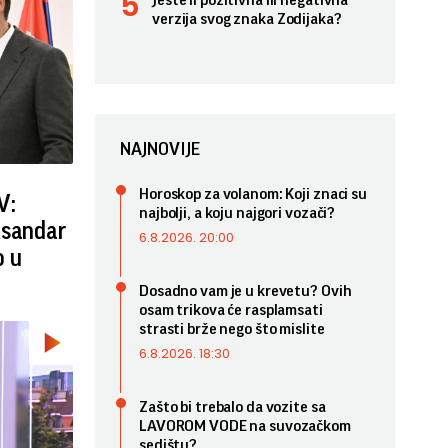
Jeste li pozitivna ili negativna
verzija svog znaka Zodijaka?
NAJNOVIJE
Horoskop za volanom: Koji znaci su
V:
najbolji, a koju najgori vozači?
ksandar
6.8.2026. 20:00
o u
Dosadno vam je u krevetu? Ovih
osam trikova će rasplamsati
strasti brže nego što mislite
6.8.2026. 18:30
Zašto bi trebalo da vozite sa
LAVOROM VODE na suvozačkom
sedištu?