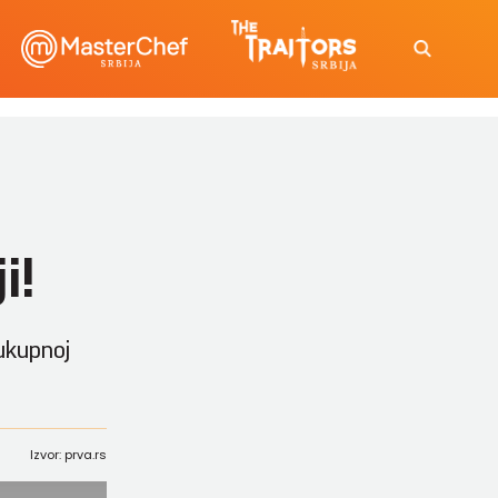
i!
 ukupnoj
Izvor: prva.rs