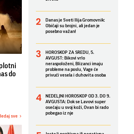
Danas je Sveti Ilija Gromovnik:
Običaji su brojni, ali jedan je
posebno važan!
HOROSKOP ZA SREDU, 5.
AVGUST: Bikovi vrlo
neraspoloženi, Blizanci imaju
plotni
probleme na poslu, Vage će
nas do
privući vesela i duhovita osoba
NEDELJNI HOROSKOP OD 3. DO 9.
AVGUSTA: Dok se Lavovi super
osećaju u svoj koži, Ovan bi rado
pobegao iz nje
ledaj sve