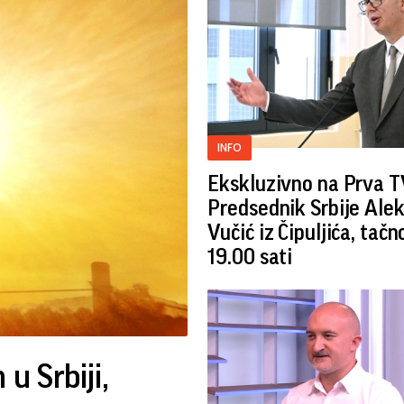
INFO
Ekskluzivno na Prva T
Predsednik Srbije Ale
Vučić iz Čipuljića, tačn
19.00 sati
u Srbiji,