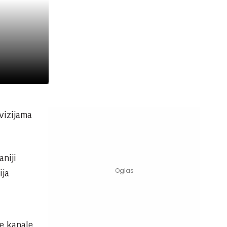
vizijama
aniji
ija
ve kanale