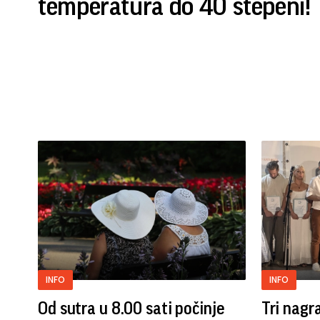
temperatura do 40 stepeni!
INFO
INFO
Od sutra u 8.00 sati počinje
Tri nagr