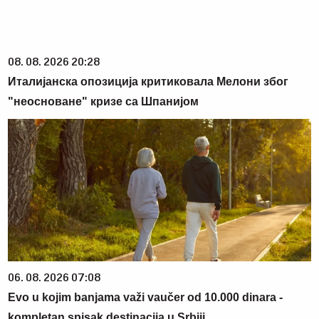
08. 08. 2026 20:28
Италијанска опозиција критиковала Мелони због
"неосноване" кризе са Шпанијом
06. 08. 2026 07:08
Evo u kojim banjama važi vaučer od 10.000 dinara -
kompletan spisak destinacija u Srbiji