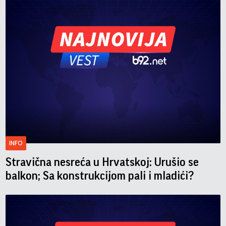
INFO
Stravična nesreća u Hrvatskoj: Urušio se
balkon; Sa konstrukcijom pali i mladići?