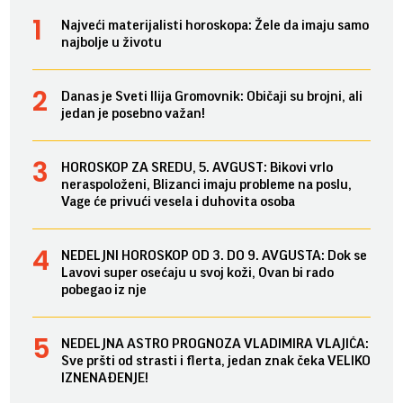
Najveći materijalisti horoskopa: Žele da imaju samo
najbolje u životu
Danas je Sveti Ilija Gromovnik: Običaji su brojni, ali
jedan je posebno važan!
HOROSKOP ZA SREDU, 5. AVGUST: Bikovi vrlo
neraspoloženi, Blizanci imaju probleme na poslu,
Vage će privući vesela i duhovita osoba
NEDELJNI HOROSKOP OD 3. DO 9. AVGUSTA: Dok se
Lavovi super osećaju u svoj koži, Ovan bi rado
pobegao iz nje
NEDELJNA ASTRO PROGNOZA VLADIMIRA VLAJIĆA:
Sve pršti od strasti i flerta, jedan znak čeka VELIKO
IZNENAĐENJE!