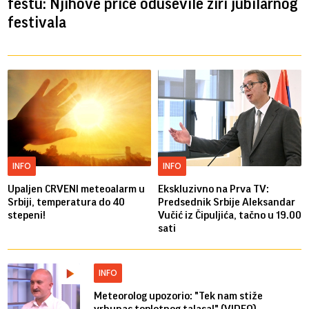
festu: Njihove priče oduševile žiri jubilarnog
festivala
INFO
INFO
Upaljen CRVENI meteoalarm u
Ekskluzivno na Prva TV:
Srbiji, temperatura do 40
Predsednik Srbije Aleksandar
stepeni!
Vučić iz Čipuljića, tačno u 19.00
sati
INFO
Meteorolog upozorio: "Tek nam stiže
vrhunac toplotnog talasa!" (VIDEO)