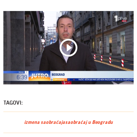
Play
Vide
TAGOVI:
izmena saobraćaja
saobraćaj u Beogradu