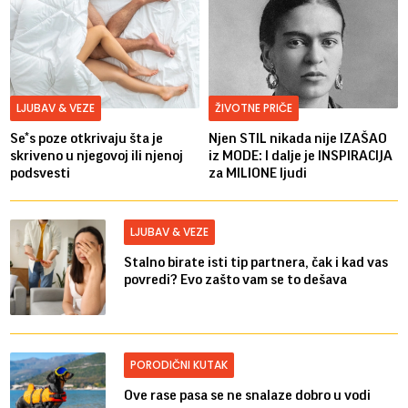
LJUBAV & VEZE
ŽIVOTNE PRIČE
Se*s poze otkrivaju šta je
Njen STIL nikada nije IZAŠAO
skriveno u njegovoj ili njenoj
iz MODE: I dalje je INSPIRACIJA
podsvesti
za MILIONE ljudi
LJUBAV & VEZE
Stalno birate isti tip partnera, čak i kad vas
povredi? Evo zašto vam se to dešava
PORODIČNI KUTAK
Ove rase pasa se ne snalaze dobro u vodi