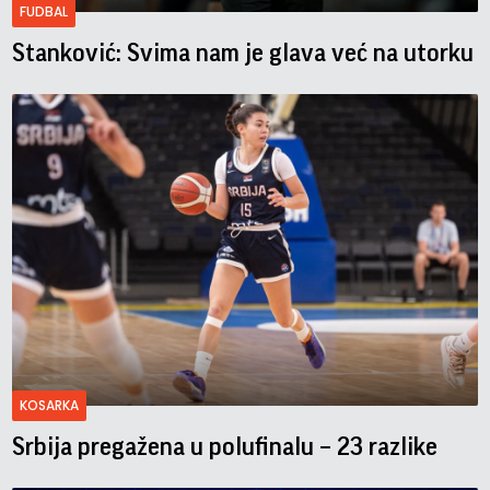
FUDBAL
Stanković: Svima nam je glava već na utorku
KOSARKA
Srbija pregažena u polufinalu – 23 razlike