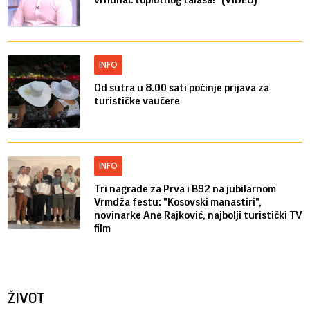
INFO
Od sutra u 8.00 sati počinje prijava za
turističke vaučere
INFO
Tri nagrade za Prva i B92 na jubilarnom
Vrmdža festu: "Kosovski manastiri",
novinarke Ane Rajković, najbolji turistički TV
film
ŽIVOT