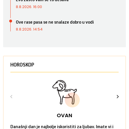
8.8.2026. 16:00
Ove rase pasa se ne snalaze dobro u vodi
8.8.2026. 14:54
HOROSKOP
OVAN
Današnji dan je najbolje iskoristiti za ljubav. Imate vi i
Ako v