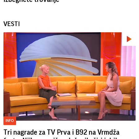
VESTI
INFO
Tri nagrade za TV Prva i B92 na Vrmdža