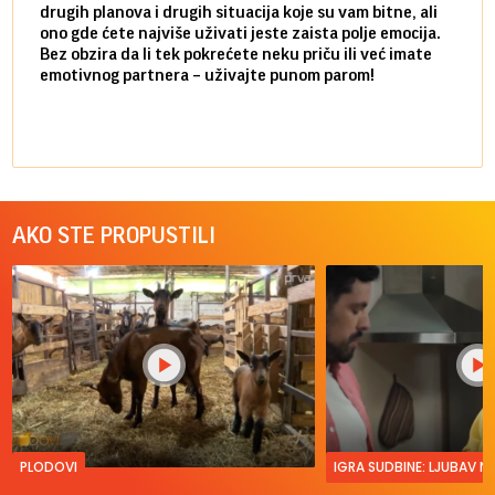
drugih planova i drugih situacija koje su vam bitne, ali
do ma
ono gde ćete najviše uživati jeste zaista polje emocija.
van g
Bez obzira da li tek pokrećete neku priču ili već imate
društ
emotivnog partnera – uživajte punom parom!
kolik
AKO STE PROPUSTILI
PLODOVI
IGRA SUDBINE: LJUBAV 