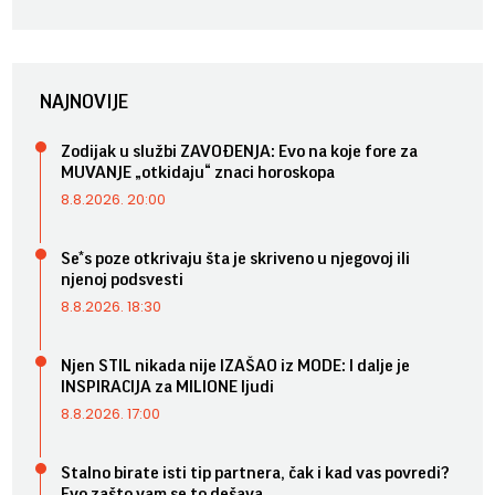
NAJNOVIJE
Zodijak u službi ZAVOĐENJA: Evo na koje fore za
MUVANJE „otkidaju“ znaci horoskopa
8.8.2026. 20:00
Se*s poze otkrivaju šta je skriveno u njegovoj ili
njenoj podsvesti
8.8.2026. 18:30
Njen STIL nikada nije IZAŠAO iz MODE: I dalje je
INSPIRACIJA za MILIONE ljudi
8.8.2026. 17:00
Stalno birate isti tip partnera, čak i kad vas povredi?
Evo zašto vam se to dešava