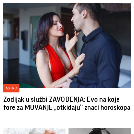
ASTRO
Zodijak u službi ZAVOĐENJA: Evo na koje
fore za MUVANJE „otkidaju“ znaci horoskopa