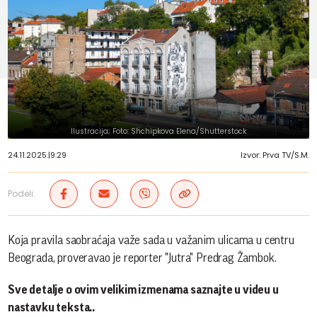
Ilustracija; Foto: Shchipkova Elena/Shutterstock
24.11.2025.
|
9:29
Izvor: Prva TV/S.M.
Podeli:
Koja pravila saobraćaja važe sada u važanim ulicama u centru
Beograda, proveravao je reporter "Jutra" Predrag Žambok.
Sve detalje o ovim velikim izmenama saznajte u videu u
nastavku teksta..