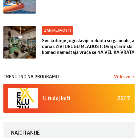
ZANIMLJIVOSTI
Sve kuhinje Jugoslavije nekada su ga imale, a
danas ŽIVI DRUGU MLADOST: Ovaj starinski
komad nameštaja vraća se NA VELIKA VRATA
TRENUTNO NA PROGRAMU
Vidi sve
22:17
U tuđoj koži
NAJČITANIJE