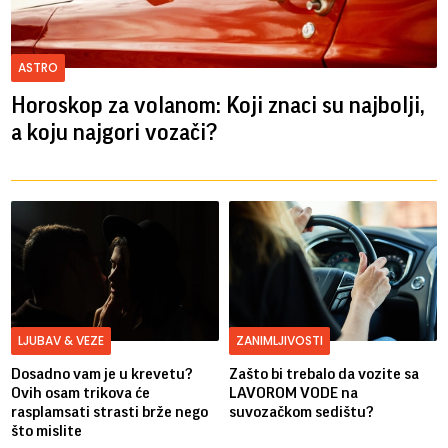
ASTRO
Horoskop za volanom: Koji znaci su najbolji,
a koju najgori vozači?
LJUBAV & VEZE
ZANIMLJIVOSTI
Dosadno vam je u krevetu?
Zašto bi trebalo da vozite sa
Ovih osam trikova će
LAVOROM VODE na
rasplamsati strasti brže nego
suvozačkom sedištu?
što mislite