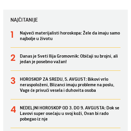
NAJČITANIJE
Najveći materijalisti horoskopa: Žele da imaju samo
najbolje u životu
Danas je Sveti Ilija Gromovnik: Običaji su brojni, ali
jedan je posebno važan!
HOROSKOP ZA SREDU, 5. AVGUST: Bikovi vrlo
neraspoloženi, Blizanci imaju probleme na poslu,
Vage će privući vesela i duhovita osoba
NEDELJNI HOROSKOP OD 3. DO 9. AVGUSTA: Dok se
Lavovi super osećaju u svoj koži, Ovan bi rado
pobegao iz nje