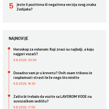
Jeste li pozitivna ili negativna verzija svog znaka
Zodijaka?
NAJNOVIJE
Horoskop za volanom: Koji znaci su najbolji, a koju
najgori vozači?
6.8.2026. 20:00
Dosadno vam je u krevetu? Ovih osam trikova će
rasplamsati strasti brže nego što mislite
6.8.2026. 18:30
Zašto bi trebalo da vozite sa LAVOROM VODE na
suvozačkom sedištu?
6.8.2026. 17:00