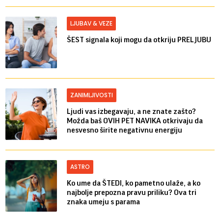
LJUBAV & VEZE
ŠEST signala koji mogu da otkriju PRELJUBU
ZANIMLJIVOSTI
Ljudi vas izbegavaju, a ne znate zašto?
Možda baš OVIH PET NAVIKA otkrivaju da
nesvesno širite negativnu energiju
ASTRO
Ko ume da ŠTEDI, ko pametno ulaže, a ko
najbolje prepozna pravu priliku? Ova tri
znaka umeju s parama