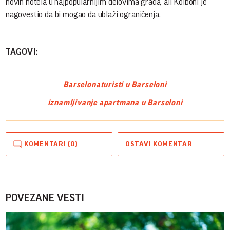
novih hotela u najpopularnijim delovima grada, ali Kolboni je
nagovestio da bi mogao da ublaži ograničenja.
TAGOVI:
Barselona
turisti u Barseloni
iznamljivanje apartmana u Barseloni
KOMENTARI (0)
OSTAVI KOMENTAR
POVEZANE VESTI