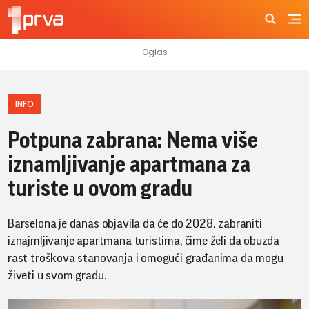
INFO
Potpuna zabrana: Nema više
iznamljivanje apartmana za
turiste u ovom gradu
Barselona je danas objavila da će do 2028. zabraniti
iznajmljivanje apartmana turistima, čime želi da obuzda
rast troškova stanovanja i omogući građanima da mogu
živeti u svom gradu.