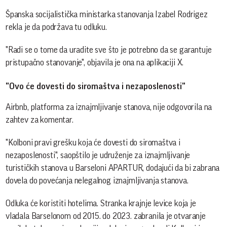
Španska socijalistička ministarka stanovanja Izabel Rodrigez
rekla je da podržava tu odluku.
"Radi se o tome da uradite sve što je potrebno da se garantuje
pristupačno stanovanje", objavila je ona na aplikaciji X.
"Ovo će dovesti do siromaštva i nezaposlenosti"
Airbnb, platforma za iznajmljivanje stanova, nije odgovorila na
zahtev za komentar.
"Kolboni pravi grešku koja će dovesti do siromaštva i
nezaposlenosti", saopštilo je udruženje za iznajmljivanje
turističkih stanova u Barseloni APARTUR, dodajući da bi zabrana
dovela do povećanja nelegalnog iznajmljivanja stanova.
Odluka će koristiti hotelima. Stranka krajnje levice koja je
vladala Barselonom od 2015. do 2023. zabranila je otvaranje