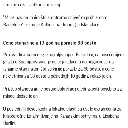
licenciran za kratkoročni zakup.
"Mi se bavimo onim što smatramo najvećim problemom
Barselone", rekao je Kolboni na skupu gradske vlade.
Cene stanarine u 10 godina porasle 68 odsto
Procvat kratkoročnog iznajmljivanja u Barseloni, najposećenijem
gradu u Španiji, ostavio je neke građane u nemogućnosti da
iznajme stan nakon što su kirije porasle za 68 odsto, a cene
nekretnina za 38 odsto u poslednjih 10 godina, rekao je on.
Pristup stanovanju je postao pokretač nejednakosti, posebno za
mlade, dodao je on.
U poslednjih deset godina lokalne vlasti su uvele ograničenja za
kratkoročne iznajmljivanje na Kanarskim ostrvima, u Lisabonu i
Berlinu.