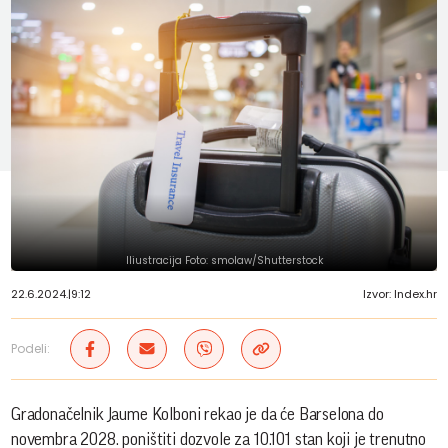
Iliustracija Foto: smolaw/Shutterstock
22.6.2024.
|
9:12
Izvor: Index.hr
Podeli:
Gradonačelnik Jaume Kolboni rekao je da će Barselona do
novembra 2028. poništiti dozvole za 10.101 stan koji je trenutno