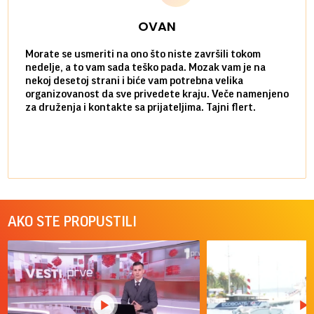
OVAN
Morate se usmeriti na ono što niste završili tokom
Sve n
nedelje, a to vam sada teško pada. Mozak vam je na
potpu
nekoj desetoj strani i biće vam potrebna velika
stvar
organizovanost da sve privedete kraju. Veče namenjeno
tempo
za druženja i kontakte sa prijateljima. Tajni flert.
najbl
AKO STE PROPUSTILI