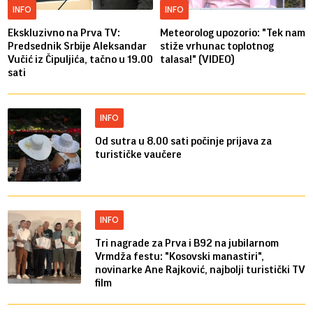
INFO
INFO
Ekskluzivno na Prva TV:
Meteorolog upozorio: "Tek nam
Predsednik Srbije Aleksandar
stiže vrhunac toplotnog
Vučić iz Čipuljića, tačno u 19.00
talasa!" (VIDEO)
sati
INFO
Od sutra u 8.00 sati počinje prijava za
turističke vaučere
INFO
Tri nagrade za Prva i B92 na jubilarnom
Vrmdža festu: "Kosovski manastiri",
novinarke Ane Rajković, najbolji turistički TV
film