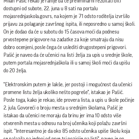
Milan Pašić rekao je ranije da će preliminarni rezultati biti
dostupni od subote, 22. juna u 8 sati na portalu
mojasrednjaskola.gov.rs, na kojem je 71 odsto roditelja izvršilo
prijavu za polaganje završnog ispita, ili neposredno u samoj školi.
On je dodao da će u subotu do 15 časova moći da podnesu
prvostepene prigovore na zadatke za koje smatraju da nisu
dobro ocenjeni, posle čega će uslediti drugostepeni prigovori.
Pašić je naveo da će učenici na listi želja za upis u srednje škole,
putem portala mojasrednjaškola ili u samoj školi moći da upišu
do 20 želja.
"Elektronskim putem je lakše, jer postoji i mogućnost da učenici
promene listu želja ukoliko nešto pogreše", istakao je Pašić.
Posle toga, kako je rekao, ide provera lista, a upis u škole počinje
2. jula. Govoreći o broju mesta u srednjim školama, Pašić je
istakao da učenici ne moraju da brinu jer ima 10 odsto više
otvorenih mesta u odnosu na broj učenika koji polažu završni
ispit. "Interesantno je da oko 85 odsto učenika upiše školu koja
se nalazila na jednoj od prve tri pozicije na listi", naveo je on.