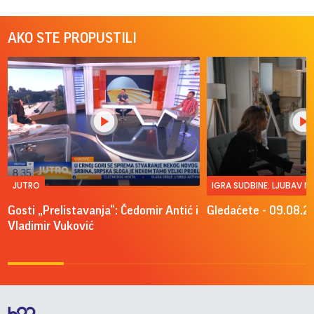
AKO STE PROPUSTILI
JUTRO
IGRA SUDBINE: LJUBAV 
Gosti „Prelistavanja“: Čedomir Antić i
Gledaćete - 09.08.2
Vladimir Vuković