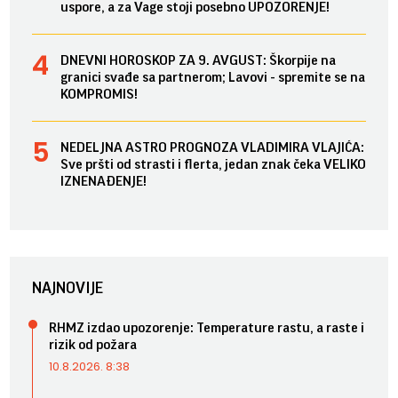
uspore, a za Vage stoji posebno UPOZORENJE!
DNEVNI HOROSKOP ZA 9. AVGUST: Škorpije na
granici svađe sa partnerom; Lavovi - spremite se na
KOMPROMIS!
NEDELJNA ASTRO PROGNOZA VLADIMIRA VLAJIĆA:
Sve pršti od strasti i flerta, jedan znak čeka VELIKO
IZNENAĐENJE!
NAJNOVIJE
RHMZ izdao upozorenje: Temperature rastu, a raste i
rizik od požara
10.8.2026. 8:38