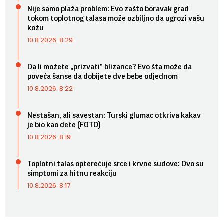
Nije samo plaža problem: Evo zašto boravak grad
tokom toplotnog talasa može ozbiljno da ugrozi vašu
kožu
10.8.2026. 8:29
Da li možete „prizvati” blizance? Evo šta može da
poveća šanse da dobijete dve bebe odjednom
10.8.2026. 8:22
Nestašan, ali savestan: Turski glumac otkriva kakav
je bio kao dete (FOTO)
10.8.2026. 8:19
Toplotni talas opterećuje srce i krvne sudove: Ovo su
simptomi za hitnu reakciju
10.8.2026. 8:17