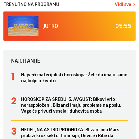
TRENUTNO NA PROGRAMU
Vidi sve
05:55
JUTRO
NAJČITANIJE
Najveći materijalisti horoskopa: Žele da imaju samo
najbolje u životu
HOROSKOP ZA SREDU, 5. AVGUST: Bikovi vrlo
neraspoloženi, Blizanci imaju probleme na poslu,
Vage će privući vesela i duhovita osoba
NEDELJNA ASTRO PROGNOZA: Blizancima Mars
prolazi kroz sektor finansija, Device i Ribe da