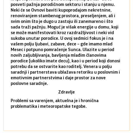
posveti pažnja porodičnom sektoru i stanju u njemu.
dinam
Neki će se Ovnovi baviti kupoprodajom nekretnine,
istov
renoviranjem stambenog prostora, preseljenjem, ali i
brze 
svim onim što je dugo u zastoju ili zanemareno i što
za sa
sada traži pažnju. Moguć je višak energije u domu, koji
treba
se može manifestovati kroz razdražljivost i neki vid
poslu
sukoba unutar porodice. U ovoj sedmici fokus je i na
defin
vašem polju ljubavi, zabave, dece – gde imamo mlad
partn
Mesec i potpuno pomračenje Sunca. Ulazite u period
reago
novih zaljubljivanja, bavljenja mlađim članovima
mlad 
porodice (ukoliko imate decu), kao i u period koji donosi
uvode
potrebu da se ostvarite kao roditelj. Venera u polju
stamb
saradnji i partnerstava ublažava retoriku u poslovnim i
porod
emotivnim partnerstvima i daje prostor za nove
situa
poslovne saradnje.
stabi
Zdravlje
Problemi sa varenjem, aktuelna je i hronična
problematika i meteoropatske tegobe.