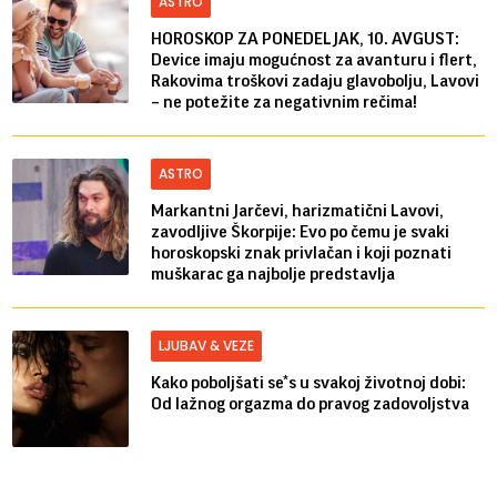
ASTRO
HOROSKOP ZA PONEDELJAK, 10. AVGUST:
Device imaju mogućnost za avanturu i flert,
Rakovima troškovi zadaju glavobolju, Lavovi
– ne potežite za negativnim rečima!
ASTRO
Markantni Jarčevi, harizmatični Lavovi,
zavodljive Škorpije: Evo po čemu je svaki
horoskopski znak privlačan i koji poznati
muškarac ga najbolje predstavlja
LJUBAV & VEZE
Kako poboljšati se*s u svakoj životnoj dobi:
Od lažnog orgazma do pravog zadovoljstva