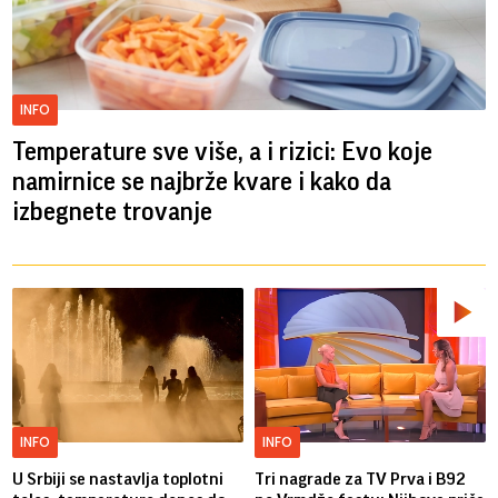
INFO
Temperature sve više, a i rizici: Evo koje
namirnice se najbrže kvare i kako da
izbegnete trovanje
INFO
INFO
U Srbiji se nastavlja toplotni
Tri nagrade za TV Prva i B92