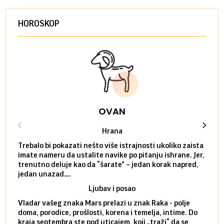
HOROSKOP
OVAN
Hrana
Trebalo bi pokazati nešto više istrajnosti ukoliko zaista
Sedmi
imate nameru da ustalite navike po pitanju ishrane. Jer,
čak p
trenutno deluje kao da “šarate” – jedan korak napred,
pokuš
jedan unazad….
unes
Ljubav i posao
Vladar vašeg znaka Mars prelazi u znak Raka - polje
Mars 
doma, porodice, prošlosti, korena i temelja, intime. Do
rodbi
kraja septembra ste pod uticajem, koji „traži“ da se
kraja