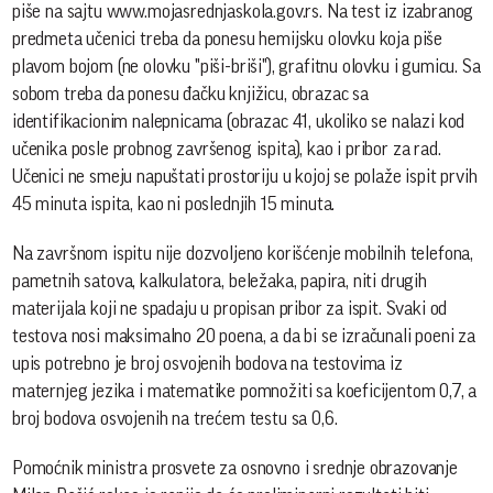
piše na sajtu www.mojasrednjaskola.gov.rs. Na test iz izabranog
predmeta učenici treba da ponesu hemijsku olovku koja piše
plavom bojom (ne olovku "piši-briši"), grafitnu olovku i gumicu. Sa
sobom treba da ponesu đačku knjižicu, obrazac sa
identifikacionim nalepnicama (obrazac 41, ukoliko se nalazi kod
učenika posle probnog završenog ispita), kao i pribor za rad.
Učenici ne smeju napuštati prostoriju u kojoj se polaže ispit prvih
45 minuta ispita, kao ni poslednjih 15 minuta.
Na završnom ispitu nije dozvoljeno korišćenje mobilnih telefona,
pametnih satova, kalkulatora, beležaka, papira, niti drugih
materijala koji ne spadaju u propisan pribor za ispit. Svaki od
testova nosi maksimalno 20 poena, a da bi se izračunali poeni za
upis potrebno je broj osvojenih bodova na testovima iz
maternjeg jezika i matematike pomnožiti sa koeficijentom 0,7, a
broj bodova osvojenih na trećem testu sa 0,6.
Pomoćnik ministra prosvete za osnovno i srednje obrazovanje