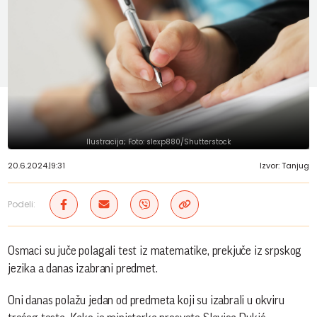
Ilustracija; Foto: slexp880/Shutterstock
20.6.2024.
|
9:31
Izvor: Tanjug
Podeli:
Osmaci su juče polagali test iz matematike, prekjuče iz srpskog
jezika a danas izabrani predmet.
Oni danas polažu jedan od predmeta koji su izabrali u okviru