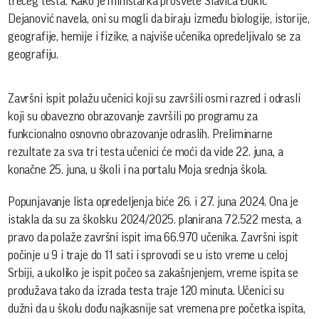
trećeg testa. Kako je ministarka prosvete Slavica Đukić
Dejanović navela, oni su mogli da biraju između biologije, istorije,
geografije, hemije i fizike, a najviše učenika opredeljivalo se za
geografiju.
Završni ispit polažu učenici koji su završili osmi razred i odrasli
koji su obavezno obrazovanje završili po programu za
funkcionalno osnovno obrazovanje odraslih. Preliminarne
rezultate za sva tri testa učenici će moći da vide 22. juna, a
konačne 25. juna, u školi i na portalu Moja srednja škola.
Popunjavanje lista opredeljenja biće 26. i 27. juna 2024. Ona je
istakla da su za školsku 2024/2025. planirana 72.522 mesta, a
pravo da polaže završni ispit ima 66.970 učenika. Završni ispit
počinje u 9 i traje do 11 sati i sprovodi se u isto vreme u celoj
Srbiji, a ukoliko je ispit počeo sa zakašnjenjem, vreme ispita se
produžava tako da izrada testa traje 120 minuta. Učenici su
dužni da u školu dođu najkasnije sat vremena pre početka ispita,