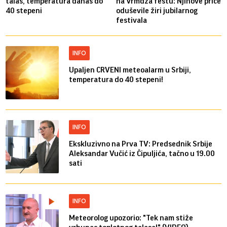
talas, temperatura danas do
na Vrmdža festu: Njihove priče
40 stepeni
oduševile žiri jubilarnog
festivala
INFO
Upaljen CRVENI meteoalarm u Srbiji,
temperatura do 40 stepeni!
INFO
Ekskluzivno na Prva TV: Predsednik Srbije
Aleksandar Vučić iz Čipuljića, tačno u 19.00
sati
INFO
Meteorolog upozorio: "Tek nam stiže