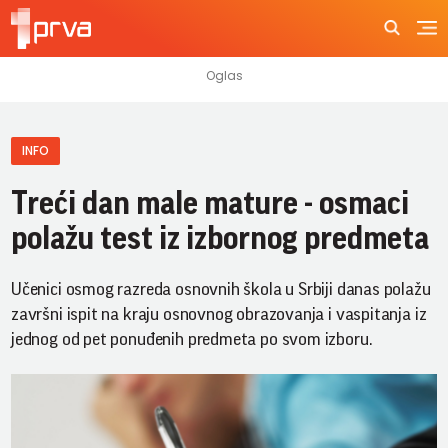
INFO
Treći dan male mature - osmaci
polažu test iz izbornog predmeta
Učenici osmog razreda osnovnih škola u Srbiji danas polažu
završni ispit na kraju osnovnog obrazovanja i vaspitanja iz
jednog od pet ponuđenih predmeta po svom izboru.