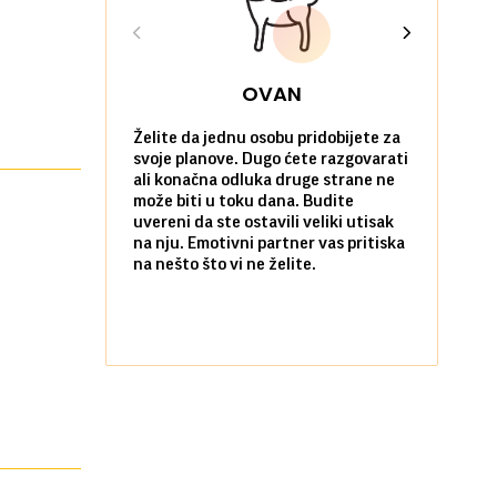
OVAN
Želite da jednu osobu pridobijete za
Danas možet
svoje planove. Dugo ćete razgovarati
će vas iznen
ali konačna odluka druge strane ne
da verujete
može biti u toku dana. Budite
povoljne po 
uvereni da ste ostavili veliki utisak
poradujete 
na nju. Emotivni partner vas pritiska
razočarate
na nešto što vi ne želite.
komunikacij
Flertovanje