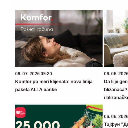
09. 07. 2026 09:20
06. 08. 202
Komfor po meri klijenata: nova linija
Da li je ge
paketa ALTA banke
blizanaca?
i blizanačk
06. 08. 2026
Тајфун "Д