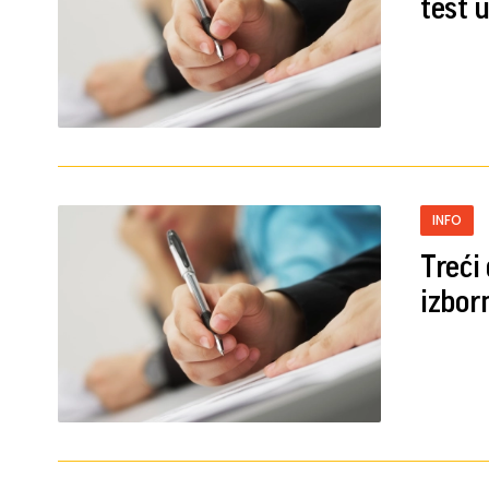
test 
INFO
Treći
izbor