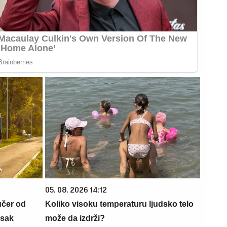
05. 08. 2026 14:12
učer od
Koliko visoku temperaturu ljudsko telo
isak
može da izdrži?