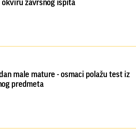
u okviru završnog ispita
 dan male mature - osmaci polažu test iz
nog predmeta