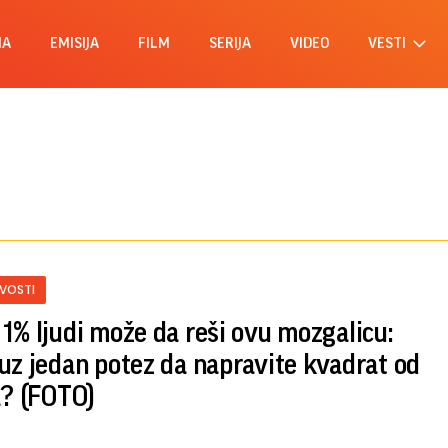
MA
EMISIJA
FILM
SERIJA
VIDEO
VESTI
IVOSTI
1% ljudi može da reši ovu mozgalicu:
uz jedan potez da napravite kvadrat od
a? (FOTO)