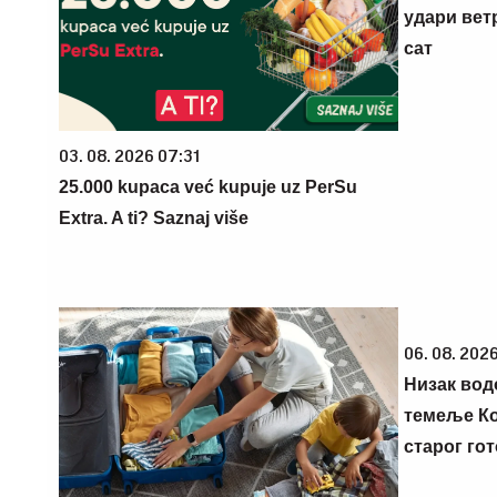
удари вет
сат
03. 08. 2026 07:31
25.000 kupaca već kupuje uz PerSu
Extra. A ti? Saznaj više
06. 08. 2026
Низак вод
темеље Ко
старог гот