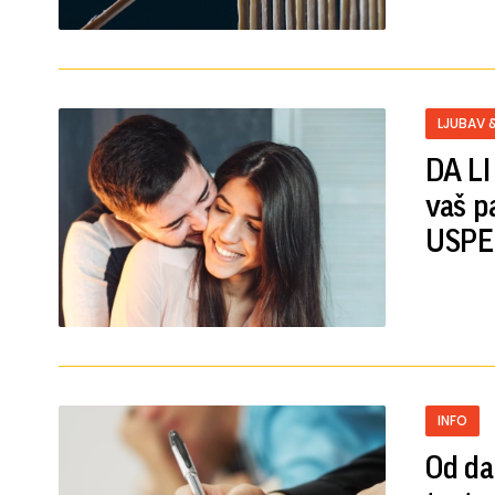
LJUBAV 
DA LI
vaš p
USPE
INFO
Od da