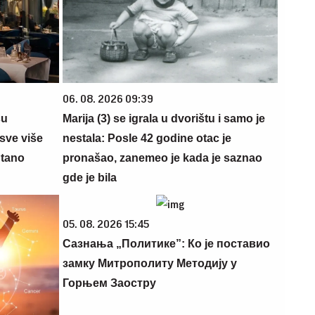
06. 08. 2026 09:39
su
Marija (3) se igrala u dvorištu i samo je
sve više
nestala: Posle 42 godine otac je
ntano
pronašao, zanemeo je kada je saznao
gde je bila
05. 08. 2026 15:45
Сазнања „Политике”: Ко је поставио
замку Митрополиту Методију у
Горњем Заостру