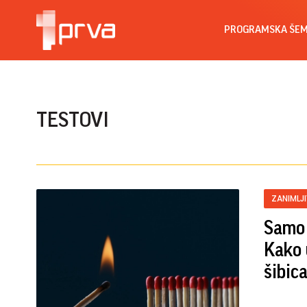
PROGRAMSKA ŠE
TESTOVI
ZANIMLJ
Samo 
Kako 
šibic