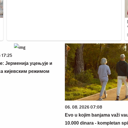
 17:25
е: Јерменија уцењује и
са кијевским режимом
06. 08. 2026 07:08
Evo u kojim banjama važi va
10.000 dinara - kompletan sp