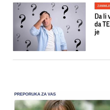
ZANIMLJ
Da li
da TE
je