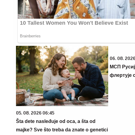
06. 08. 2026
МСП Русиј
флертује 
05. 08. 2026 06:45
Šta dete nasleđuje od oca, a šta od
majke? Sve što treba da znate o genetici