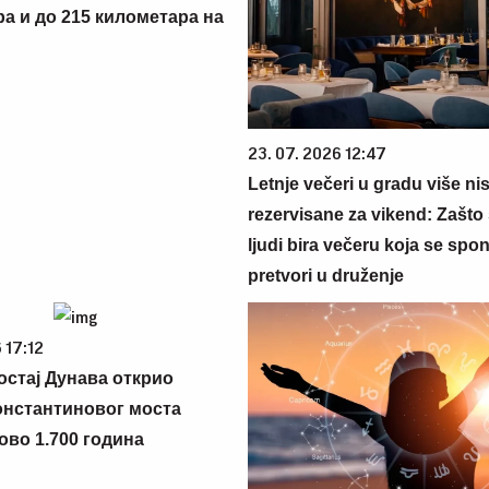
ра и до 215 километара на
23. 07. 2026 12:47
Letnje večeri u gradu više ni
rezervisane za vikend: Zašto 
ljudi bira večeru koja se spo
pretvori u druženje
 17:12
остај Дунава открио
нстантиновог моста
ово 1.700 година