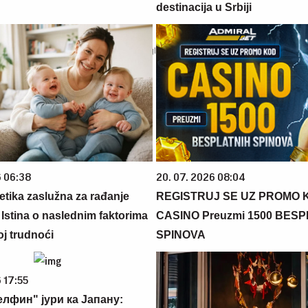
destinacija u Srbiji
6 06:38
20. 07. 2026 08:04
netika zaslužna za rađanje
REGISTRUJ SE UZ PROMO 
 Istina o naslednim faktorima
CASINO Preuzmi 1500 BES
oj trudnoći
SPINOVA
 17:55
елфин" јури ка Јапану: