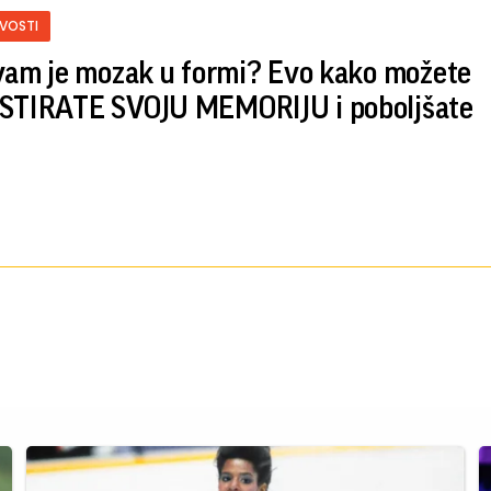
IVOSTI
 vam je mozak u formi? Evo kako možete
STIRATE SVOJU MEMORIJU i poboljšate