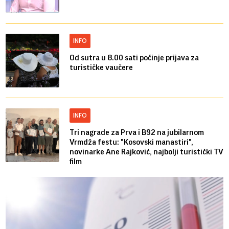
INFO
Od sutra u 8.00 sati počinje prijava za
turističke vaučere
INFO
Tri nagrade za Prva i B92 na jubilarnom
Vrmdža festu: "Kosovski manastiri",
novinarke Ane Rajković, najbolji turistički TV
film