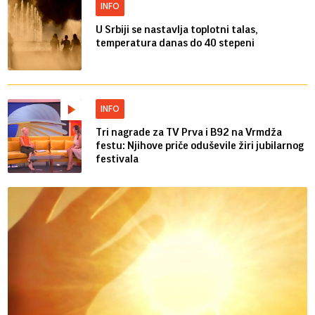
INFO
U Srbiji se nastavlja toplotni talas,
temperatura danas do 40 stepeni
INFO
Tri nagrade za TV Prva i B92 na Vrmdža
festu: Njihove priče oduševile žiri jubilarnog
festivala