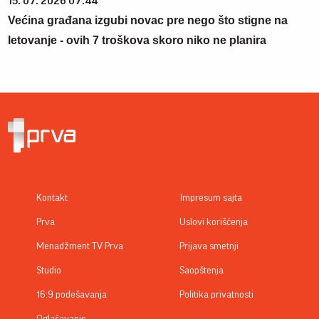
15. 07. 2026 07:44
Većina građana izgubi novac pre nego što stigne na
letovanje - ovih 7 troškova skoro niko ne planira
Kontakt
Impresum sajta
Prva
Uslovi korišćenja
Menadžment TV Prva
Prijava smetnji
Studio
Saopštenja
16:9 podešavanja
Politika privatnosti