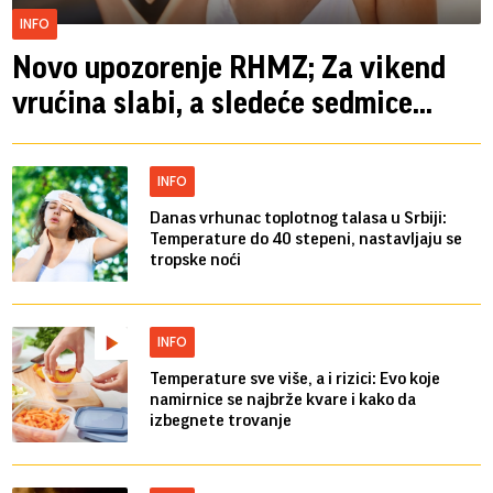
INFO
Novo upozorenje RHMZ; Za vikend
vrućina slabi, a sledeće sedmice...
INFO
Danas vrhunac toplotnog talasa u Srbiji:
Temperature do 40 stepeni, nastavljaju se
tropske noći
INFO
Temperature sve više, a i rizici: Evo koje
namirnice se najbrže kvare i kako da
izbegnete trovanje