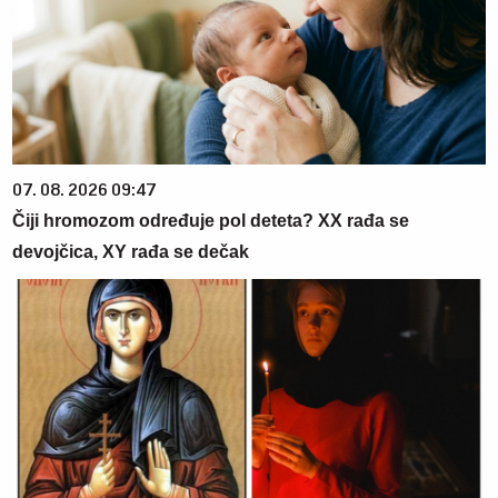
07. 08. 2026 09:47
Čiji hromozom određuje pol deteta? XX rađa se
devojčica, XY rađa se dečak