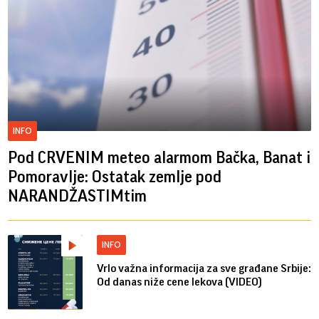
INFO
Pod CRVENIM meteo alarmom Bačka, Banat i
Pomoravlje: Ostatak zemlje pod
NARANDŽASTIMtim
INFO
Vrlo važna informacija za sve građane Srbije:
Od danas niže cene lekova (VIDEO)