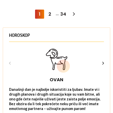
1
2
34
...
HOROSKOP
OVAN
Današnji dan je najbolje iskoristiti za ljubav. Imate vi i
Ako v
drugih planova i drugih situacija koje su vam bitne, ali
do ma
ono gde ćete najviše uživati jeste zaista polje emocija.
van g
Bez obzira da li tek pokrećete neku priču ili već imate
društ
emotivnog partnera – uživajte punom parom!
kolik