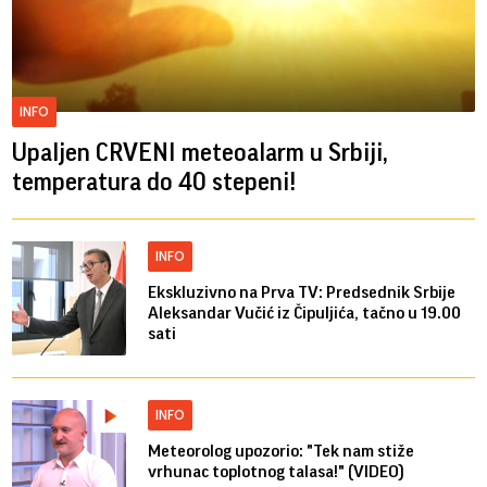
INFO
Upaljen CRVENI meteoalarm u Srbiji,
temperatura do 40 stepeni!
INFO
Ekskluzivno na Prva TV: Predsednik Srbije
Aleksandar Vučić iz Čipuljića, tačno u 19.00
sati
INFO
Meteorolog upozorio: "Tek nam stiže
vrhunac toplotnog talasa!" (VIDEO)