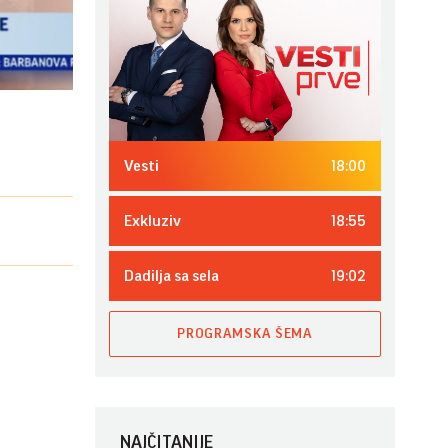
18:00
Vesti
18:55
Exkluziv
19:02
Dadilja sa sela
PROGRAMSKA ŠEMA
NAJČITANIJE