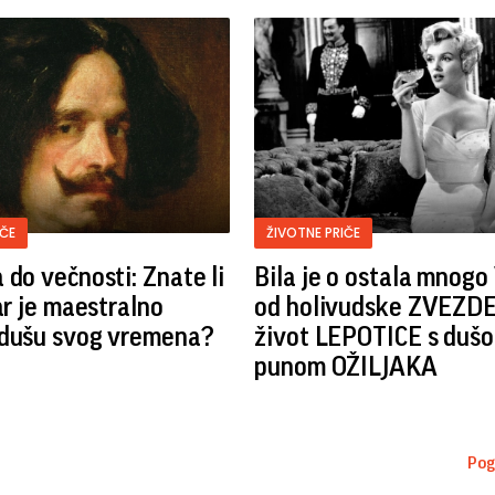
IČE
ŽIVOTNE PRIČE
 do večnosti: Znate li
Bila je o ostala mnogo
kar je maestralno
od holivudske ZVEZDE:
 dušu svog vremena?
život LEPOTICE s duš
punom OŽILJAKA
Pog