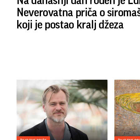
Na današnji dan rođen je Lu
Neverovatna priča o sirom
koji je postao kralj džeza