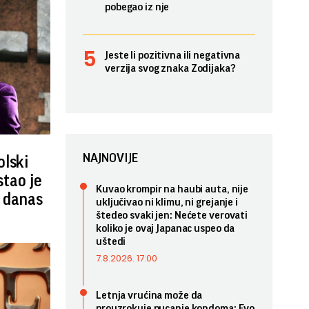
pobegao iz nje
Jeste li pozitivna ili negativna
verzija svog znaka Zodijaka?
NAJNOVIJE
olski
stao je
Kuvao krompir na haubi auta, nije
a danas
uključivao ni klimu, ni grejanje i
štedeo svaki jen: Nećete verovati
koliko je ovaj Japanac uspeo da
uštedi
7.8.2026. 17:00
Letnja vrućina može da
prouzrokuje pucanje kondoma: Evo