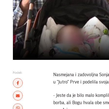
Podeli:
Nasmejana i zadovoljna Sonj
u "Jutro" Prve i podelila svoj
- Jeste da je bilo malo kompl
borba, ali Bogu hvala obe smo