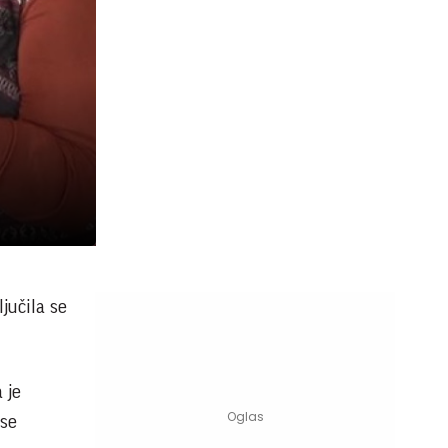
jučila se
 je
 se