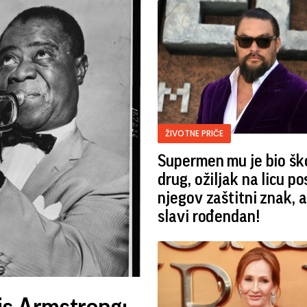
ŽIVOTNE PRIČE
Supermen mu je bio šk
drug, ožiljak na licu po
njegov zaštitni znak, 
slavi rođendan!