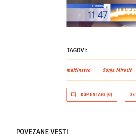
TAGOVI:
majčinstvo
Sonja Mirotić
KOMENTARI (0)
OS
POVEZANE VESTI