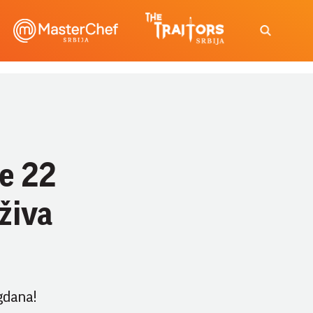
le 22
živa
gdana!