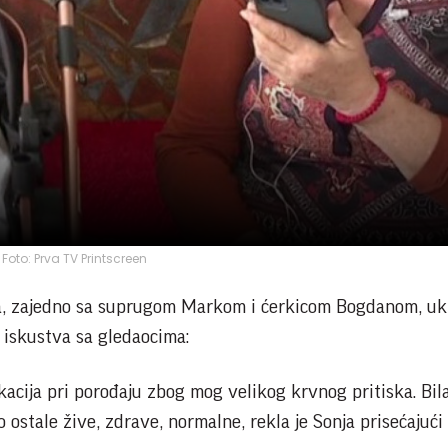
Foto: Prva TV Printscreen
a, zajedno sa suprugom Markom i ćerkicom Bogdanom, ukl
a iskustva sa gledaocima:
ikacija pri porođaju zbog mog velikog krvnog pritiska. Bila
 ostale žive, zdrave, normalne, rekla je Sonja prisećajući