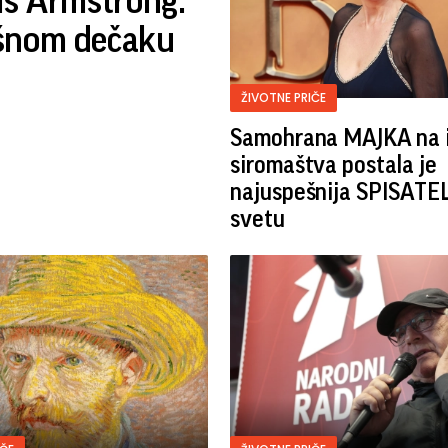
is Armstrong:
ašnom dečaku
ŽIVOTNE PRIČE
Samohrana MAJKA na i
siromaštva postala je
najuspešnija SPISATE
svetu