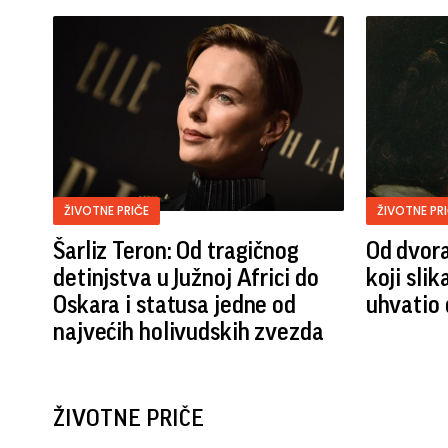
ŽIVOTNE PRIČE
ŽIVOTNE PR
Šarliz Teron: Od tragičnog
Od dvora
detinjstva u Južnoj Africi do
koji sli
Oskara i statusa jedne od
uhvatio
najvećih holivudskih zvezda
ŽIVOTNE PRIČE