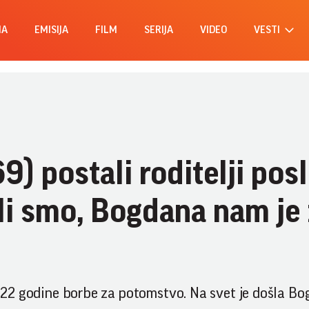
MA
EMISIJA
FILM
SERIJA
VIDEO
VESTI
9) postali roditelji pos
li smo, Bogdana nam je 
le 22 godine borbe za potomstvo. Na svet je došla Bo