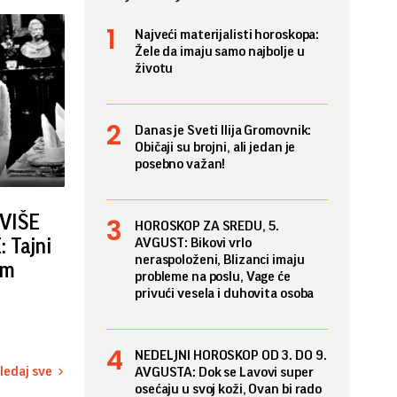
Najveći materijalisti horoskopa:
Žele da imaju samo najbolje u
životu
Danas je Sveti Ilija Gromovnik:
Običaji su brojni, ali jedan je
posebno važan!
 VIŠE
HOROSKOP ZA SREDU, 5.
 Tajni
AVGUST: Bikovi vrlo
neraspoloženi, Blizanci imaju
om
probleme na poslu, Vage će
privući vesela i duhovita osoba
NEDELJNI HOROSKOP OD 3. DO 9.
ledaj sve
AVGUSTA: Dok se Lavovi super
osećaju u svoj koži, Ovan bi rado