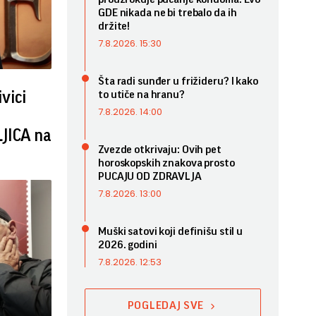
GDE nikada ne bi trebalo da ih
držite!
7.8.2026. 15:30
Šta radi sunđer u frižideru? I kako
to utiče na hranu?
vici
7.8.2026. 14:00
LJICA na
Zvezde otkrivaju: Ovih pet
horoskopskih znakova prosto
PUCAJU OD ZDRAVLJA
7.8.2026. 13:00
Muški satovi koji definišu stil u
2026. godini
7.8.2026. 12:53
POGLEDAJ SVE