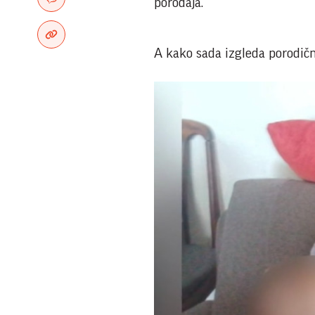
porođaja.
A kako sada izgleda porodičn