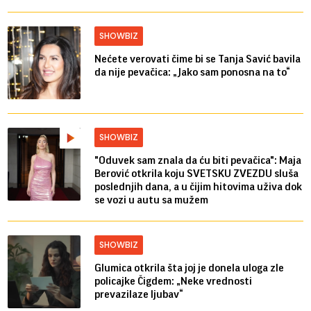
SHOWBIZ
Nećete verovati čime bi se Tanja Savić bavila
da nije pevačica: „Jako sam ponosna na to“
SHOWBIZ
"Oduvek sam znala da ću biti pevačica": Maja
Berović otkrila koju SVETSKU ZVEZDU sluša
poslednjih dana, a u čijim hitovima uživa dok
se vozi u autu sa mužem
SHOWBIZ
Glumica otkrila šta joj je donela uloga zle
policajke Čigdem: „Neke vrednosti
prevazilaze ljubav“