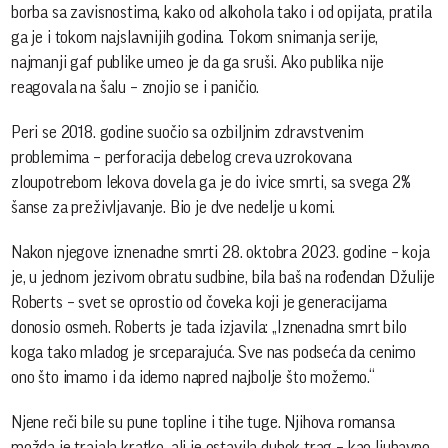
borba sa zavisnostima, kako od alkohola tako i od opijata, pratila
ga je i tokom najslavnijih godina. Tokom snimanja serije,
najmanji gaf publike umeo je da ga sruši. Ako publika nije
reagovala na šalu – znojio se i paničio.
Peri se 2018. godine suočio sa ozbiljnim zdravstvenim
problemima – perforacija debelog creva uzrokovana
zloupotrebom lekova dovela ga je do ivice smrti, sa svega 2%
šanse za preživljavanje. Bio je dve nedelje u komi.
Nakon njegove iznenadne smrti 28. oktobra 2023. godine – koja
je, u jednom jezivom obratu sudbine, bila baš na rođendan Džulije
Roberts – svet se oprostio od čoveka koji je generacijama
donosio osmeh. Roberts je tada izjavila: „Iznenadna smrt bilo
koga tako mladog je srceparajuća. Sve nas podseća da cenimo
ono što imamo i da idemo napred najbolje što možemo.“
Njene reči bile su pune topline i tihe tuge. Njihova romansa
možda je trajala kratko, ali je ostavila dubok trag – kao ljubavno