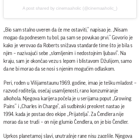
A post shared by cinemaaholic (@cinemaaholic_)
„Bio sam stalno uveren da će me ostaviti,“ napisao je. „Nisam
mogao da podnesem tu bol, pa sam se povukao prvi.“ Govorio je
kako je verovao da Roberts snižava standarde time što je bila s
njim – nazivajući sebe „slomljenim i nedostojnim ljubavi“. Na
kraju, sam je okončao vezu s lepom i blistavom Džulijom, samo
da ne bi morao da se nosi s njenim mogućim odlaskom.
Peri, rođen u Vilijamstaunu 1969. godine, imao je tešku mladost –
razvod roditelja, osećaj usamljenosti, rano konzumiranje
alkohola. Njegova karijera počela je u serijama poput „Growing
Pains“ i „Charles in Charge“, ali sudbinski preokret nastao je
1994. kada je postao deo ekipe „Prijatelja“. Za Čendlera nije
morao da se trudi – on nije glumio Čendlera, on je bio Čendler.
Uprkos planetarnoj slavi, unutrašnje rane nisu zacelile. Njegova