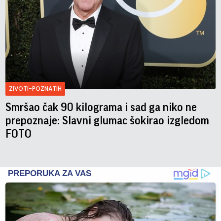
ZIVOTI-POZNATIH
Smršao čak 90 kilograma i sad ga niko ne
prepoznaje: Slavni glumac šokirao izgledom
FOTO