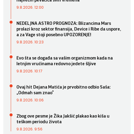
9.8.2026. 12:00
NEDELJNA ASTRO PROGNOZA: Blizancima Mars
prolazi kroz sektor finansija, Device i Ribe da uspore,
a za Vage stoji posebno UPOZORENJE!
9.8.2026. 10:23
Evo šta se događa sa vašim organizmom kada na
letnjim vrućinama redovno jedete šljive
9.8.2026. 10:17
Ovaj hit Dejana Matića je prvobitno odbio Saša:
„Odmah sam znao“
9.8.2026. 10:06
Zbog ove pesme je Žika Jakšić plakao kao kiša u
teškom periodu života
9.8.2026. 9:56