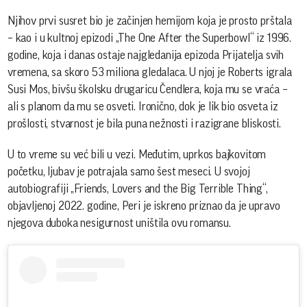
Njihov prvi susret bio je začinjen hemijom koja je prosto prštala
– kao i u kultnoj epizodi „The One After the Superbowl“ iz 1996.
godine, koja i danas ostaje najgledanija epizoda Prijatelja svih
vremena, sa skoro 53 miliona gledalaca. U njoj je Roberts igrala
Susi Mos, bivšu školsku drugaricu Čendlera, koja mu se vraća –
ali s planom da mu se osveti. Ironično, dok je lik bio osveta iz
prošlosti, stvarnost je bila puna nežnosti i razigrane bliskosti.
U to vreme su već bili u vezi. Međutim, uprkos bajkovitom
početku, ljubav je potrajala samo šest meseci. U svojoj
autobiografiji „Friends, Lovers and the Big Terrible Thing“,
objavljenoj 2022. godine, Peri je iskreno priznao da je upravo
njegova duboka nesigurnost uništila ovu romansu.