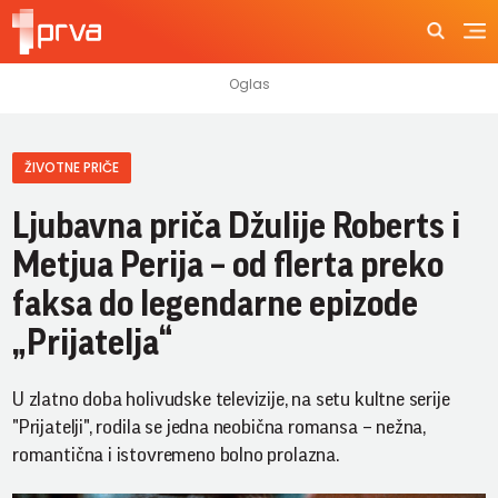
ŽIVOTNE PRIČE
Ljubavna priča Džulije Roberts i
Metjua Perija – od flerta preko
faksa do legendarne epizode
„Prijatelja“
U zlatno doba holivudske televizije, na setu kultne serije
"Prijatelji", rodila se jedna neobična romansa – nežna,
romantična i istovremeno bolno prolazna.