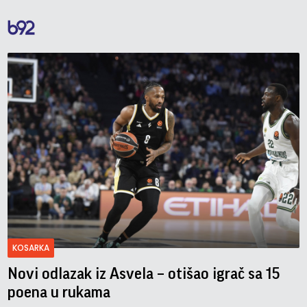
KOSARKA
Novi odlazak iz Asvela – otišao igrač sa 15
poena u rukama