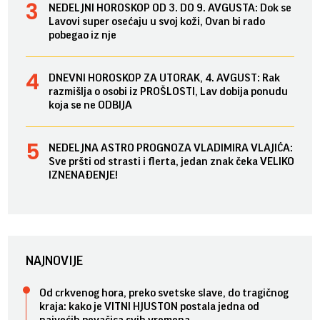
NEDELJNI HOROSKOP OD 3. DO 9. AVGUSTA: Dok se
Lavovi super osećaju u svoj koži, Ovan bi rado
pobegao iz nje
DNEVNI HOROSKOP ZA UTORAK, 4. AVGUST: Rak
razmišlja o osobi iz PROŠLOSTI, Lav dobija ponudu
koja se ne ODBIJA
NEDELJNA ASTRO PROGNOZA VLADIMIRA VLAJIĆA:
Sve pršti od strasti i flerta, jedan znak čeka VELIKO
IZNENAĐENJE!
NAJNOVIJE
Od crkvenog hora, preko svetske slave, do tragičnog
kraja: kako je VITNI HJUSTON postala jedna od
najvećih pevačica svih vremena