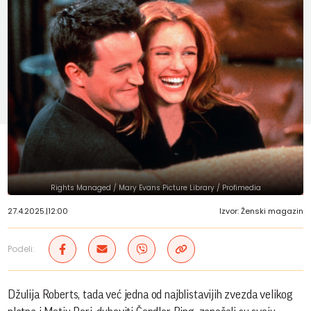
Rights Managed / Mary Evans Picture Library / Profimedia
27.4.2025.
|
12:00
Izvor: Ženski magazin
Podeli:
Džulija Roberts, tada već jedna od najblistavijih zvezda velikog