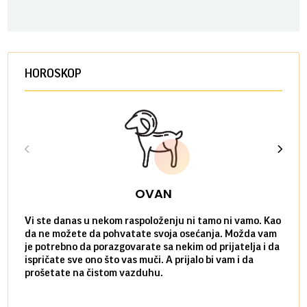
HOROSKOP
OVAN
Vi ste danas u nekom raspoloženju ni tamo ni vamo. Kao
Danas
da ne možete da pohvatate svoja osećanja. Možda vam
posve
je potrebno da porazgovarate sa nekim od prijatelja i da
susre
ispričate sve ono što vas muči. A prijalo bi vam i da
volel
prošetate na čistom vazduhu.
način