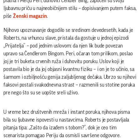
platna i Metju Peri, duhoviti Čendler Bing, započeli su svoju
ljubavnu priču u najneobičnijem stilu – dopisivanjem putem faksa,
piše
Ženski magazin
.
Njihovo upoznavanje dogodilo se sredinom devedesetih, kada je
Roberts, na vrhuncu slave, pristala da gostuje u jednoj epizodi
„Prijatelja“ – pod jednim uslovom: da njen lik bude povezan
upravo sa Čendlerom Bingom. Peri, očaran tom prilikom, poslao
joj je tri buketa crvenih ruža i duhovitu poruku. Uslov koji je
postavila bio je da joj objasni kvan­tnu fiziku – i on je to učinio, sa
šarmom i ozbiljnošću genija zaljubljenog dečaka. Ubrzo su njihovi
faksovi postali svakodnevna strast – razmenili su stotine poruka
pre nego što su se uopšte sreli uživo.
U vreme bez društvenih mreža i instant poruka, njihova pisma
bila su ljubavne ispovesti u nastavcima. Roberts je postavljala
pitanja tipa: „Zašto da izađem s tobom?“, dok je ceo tim
scenarista pomagao Periju da osmisli savršene odgovore.