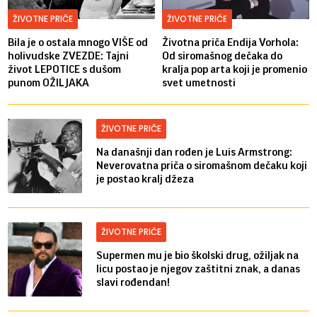
ŽIVOTNE PRIČE
ŽIVOTNE PRIČE
Bila je o ostala mnogo VIŠE od
Životna priča Endija Vorhola:
holivudske ZVEZDE: Tajni
Od siromašnog dečaka do
život LEPOTICE s dušom
kralja pop arta koji je promenio
punom OŽILJAKA
svet umetnosti
ŽIVOTNE PRIČE
Na današnji dan rođen je Luis Armstrong:
Neverovatna priča o siromašnom dečaku koji
je postao kralj džeza
ŽIVOTNE PRIČE
Supermen mu je bio školski drug, ožiljak na
licu postao je njegov zaštitni znak, a danas
slavi rođendan!