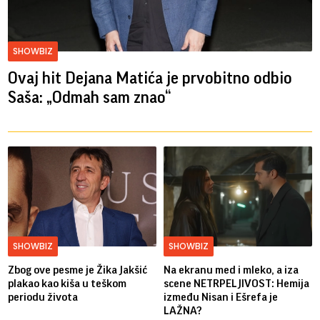
SHOWBIZ
Ovaj hit Dejana Matića je prvobitno odbio
Saša: „Odmah sam znao“
SHOWBIZ
SHOWBIZ
Zbog ove pesme je Žika Jakšić
Na ekranu med i mleko, a iza
plakao kao kiša u teškom
scene NETRPELJIVOST: Hemija
periodu života
između Nisan i Ešrefa je
LAŽNA?