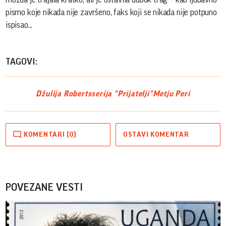
pismo koje nikada nije završeno, faks koji se nikada nije potpuno
ispisao...
TAGOVI:
Džulija Roberts
serija "Prijatelji"
Metju Peri
KOMENTARI (0)
OSTAVI KOMENTAR
POVEZANE VESTI