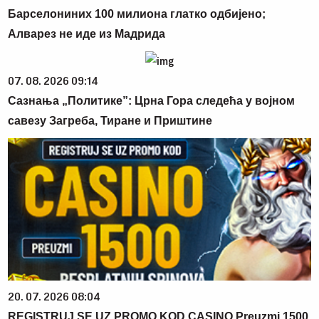
Барселониних 100 милиона глатко одбијено;
Алварез не иде из Мадрида
07. 08. 2026 09:14
Сазнања „Политике”: Црна Гора следећа у војном
савезу Загреба, Тиране и Приштине
20. 07. 2026 08:04
REGISTRUJ SE UZ PROMO KOD CASINO Preuzmi 1500