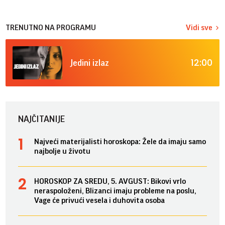
TRENUTNO NA PROGRAMU
Vidi sve
12:00
Jedini izlaz
NAJČITANIJE
Najveći materijalisti horoskopa: Žele da imaju samo
najbolje u životu
HOROSKOP ZA SREDU, 5. AVGUST: Bikovi vrlo
neraspoloženi, Blizanci imaju probleme na poslu,
Vage će privući vesela i duhovita osoba