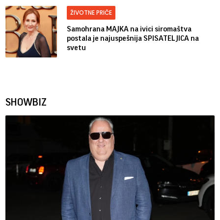
ŽIVOTNE PRIČE
Samohrana MAJKA na ivici siromaštva
postala je najuspešnija SPISATELJICA na
svetu
SHOWBIZ