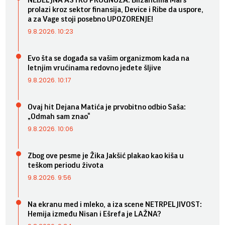
prolazi kroz sektor finansija, Device i Ribe da uspore,
a za Vage stoji posebno UPOZORENJE!
9.8.2026. 10:23
Evo šta se događa sa vašim organizmom kada na
letnjim vrućinama redovno jedete šljive
9.8.2026. 10:17
Ovaj hit Dejana Matića je prvobitno odbio Saša:
„Odmah sam znao“
9.8.2026. 10:06
Zbog ove pesme je Žika Jakšić plakao kao kiša u
teškom periodu života
9.8.2026. 9:56
Na ekranu med i mleko, a iza scene NETRPELJIVOST:
Hemija između Nisan i Ešrefa je LAŽNA?