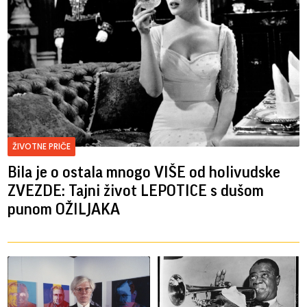
ŽIVOTNE PRIČE
Bila je o ostala mnogo VIŠE od holivudske
ZVEZDE: Tajni život LEPOTICE s dušom
punom OŽILJAKA