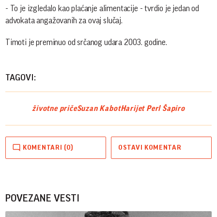
- To je izgledalo kao plaćanje alimentacije - tvrdio je jedan od
advokata angažovanih za ovaj slučaj.
Timoti je preminuo od srčanog udara 2003. godine.
TAGOVI:
životne priče
Suzan Kabot
Harijet Perl Šapiro
KOMENTARI (0)
OSTAVI KOMENTAR
POVEZANE VESTI