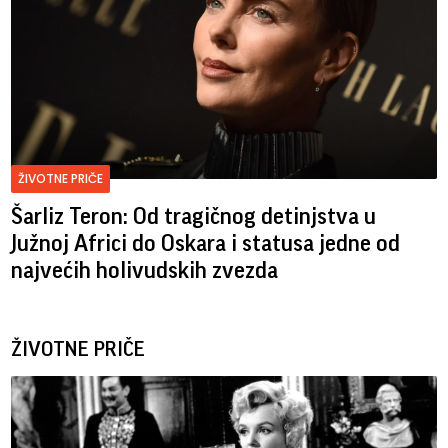
ŽIVOTNE PRIČE
Šarliz Teron: Od tragičnog detinjstva u
Južnoj Africi do Oskara i statusa jedne od
najvećih holivudskih zvezda
ŽIVOTNE PRIČE