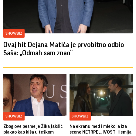
SHOWBIZ
Ovaj hit Dejana Matića je prvobitno odbio
Saša: „Odmah sam znao“
SHOWBIZ
SHOWBIZ
Zbog ove pesme je Žika Jakšić
Na ekranu med i mleko, a iza
plakao kao kiša u teškom
scene NETRPELJIVOST: Hemija