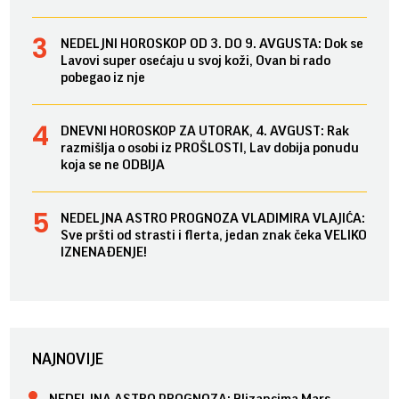
NEDELJNI HOROSKOP OD 3. DO 9. AVGUSTA: Dok se
Lavovi super osećaju u svoj koži, Ovan bi rado
pobegao iz nje
DNEVNI HOROSKOP ZA UTORAK, 4. AVGUST: Rak
razmišlja o osobi iz PROŠLOSTI, Lav dobija ponudu
koja se ne ODBIJA
NEDELJNA ASTRO PROGNOZA VLADIMIRA VLAJIĆA:
Sve pršti od strasti i flerta, jedan znak čeka VELIKO
IZNENAĐENJE!
NAJNOVIJE
NEDELJNA ASTRO PROGNOZA: Blizancima Mars