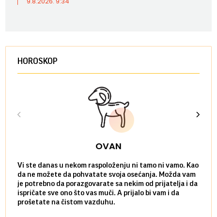
9.8.2026. 9:34
HOROSKOP
OVAN
Vi ste danas u nekom raspoloženju ni tamo ni vamo. Kao
Danas
da ne možete da pohvatate svoja osećanja. Možda vam
posve
je potrebno da porazgovarate sa nekim od prijatelja i da
susre
ispričate sve ono što vas muči. A prijalo bi vam i da
volel
prošetate na čistom vazduhu.
način