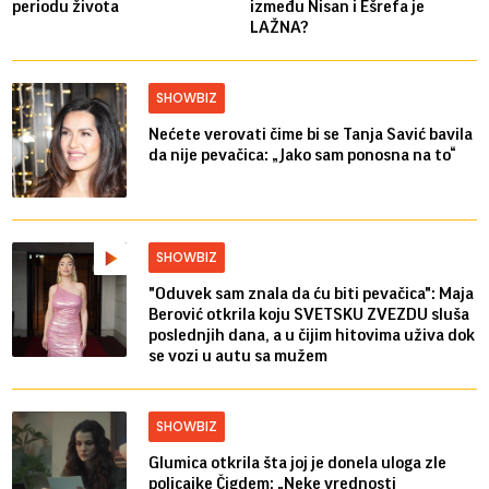
periodu života
između Nisan i Ešrefa je
LAŽNA?
SHOWBIZ
Nećete verovati čime bi se Tanja Savić bavila
da nije pevačica: „Jako sam ponosna na to“
SHOWBIZ
"Oduvek sam znala da ću biti pevačica": Maja
Berović otkrila koju SVETSKU ZVEZDU sluša
poslednjih dana, a u čijim hitovima uživa dok
se vozi u autu sa mužem
SHOWBIZ
Glumica otkrila šta joj je donela uloga zle
policajke Čigdem: „Neke vrednosti