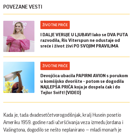
POVEZANE VESTI
ŽIVOTNE PRIČE
I DALJE VERUJE U LJUBAV! Iako se DVA PUTA
razvodila, Ris Viterspun ne odustaje od
sreće i život živi PO SVOJIM PRAVILIMA
ŽIVOTNE PRIČE
Devojčica ubacila PAPIRNI AVION s porukom
u komšijsko dvorište - potom se dogodila
NAJLEPŠA PRIČA koja je dospela čak i do
Tejlor Svift! (VIDEO)
Kada je, tada dvadesetčetvorogodišnjak, kralj Husein posetio
Ameriku 1959. godine radi učvršćivanja veza između Jordana i
Vašingtona, dogodilo se nešto neplanirano — mladi monarh je