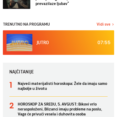
prevazilaze ljubav“
TRENUTNO NA PROGRAMU
Vidi sve
07:55
JUTRO
NAJČITANIJE
Najveći materijalisti horoskopa: Žele da imaju samo
najbolje u životu
HOROSKOP ZA SREDU, 5. AVGUST: Bikovi vrlo
neraspoloženi, Blizanci imaju probleme na poslu,
Vage će privući vesela i duhovita osoba