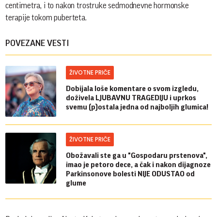
centimetra, i to nakon trostruke sedmodnevne hormonske
terapije tokom puberteta.
POVEZANE VESTI
ŽIVOTNE PRIČE
Dobijala loše komentare o svom izgledu,
doživela LJUBAVNU TRAGEDIJU i uprkos
svemu (p)ostala jedna od najboljih glumica!
ŽIVOTNE PRIČE
Obožavali ste ga u "Gospodaru prstenova",
imao je petoro dece, a čak i nakon dijagnoze
Parkinsonove bolesti NIJE ODUSTAO od
glume