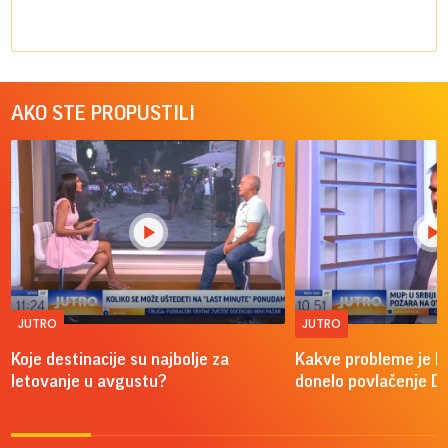
AKO STE PROPUSTILI
JUTRO
JUTRO
Koje destinacije su najbolje za
Kakve probleme je 
letovanje u avgustu?
donelo povlačenje D