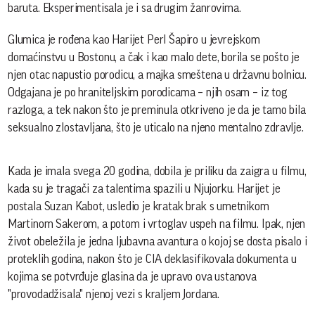
baruta. Eksperimentisala je i sa drugim žanrovima.
Glumica je rođena kao Harijet Perl Šapiro u jevrejskom
domaćinstvu u Bostonu, a čak i kao malo dete, borila se pošto je
njen otac napustio porodicu, a majka smeštena u državnu bolnicu.
Odgajana je po hraniteljskim porodicama – njih osam – iz tog
razloga, a tek nakon što je preminula otkriveno je da je tamo bila
seksualno zlostavljana, što je uticalo na njeno mentalno zdravlje.
Kada je imala svega 20 godina, dobila je priliku da zaigra u filmu,
kada su je tragači za talentima spazili u Njujorku. Harijet je
postala Suzan Kabot, usledio je kratak brak s umetnikom
Martinom Sakerom, a potom i vrtoglav uspeh na filmu. Ipak, njen
život obeležila je jedna ljubavna avantura o kojoj se dosta pisalo i
proteklih godina, nakon što je CIA deklasifikovala dokumenta u
kojima se potvrđuje glasina da je upravo ova ustanova
"provodadžisala" njenoj vezi s kraljem Jordana.