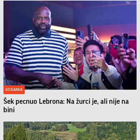
KOSARKA
Šek pecnuo Lebrona: Na žurci je, ali nije na
bini