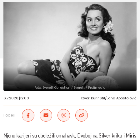
Foto: Everett Collection / Everett / Profimedia
6.7.2026.
|
12:00
Izvor: Kurir Stil/Lana Apostolović
Podeli:
Njenu karijeri su obeležili omahavk, Dvoboj na Silver kriku i Miris