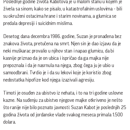
Poslednje godine života Kabotova je u malom stanu u kojem je
živela sa sinom, kako se pisalo, u katastrofalnim uslovima - bili
su okruženi ostacima hrane i starim novinama, a glumica se
predala depresiji i suicidnim mislima.
Desetog dana decembra 1986. godine, Suzan je pronađena bez
znakova života, pretučena na smrt. Njen sin je dao izjavu da je
neki muškarac provalio u njihov stan i napao glumicu, da bi
kasnije priznao da je on ubica i ispričao da ga majka nije
prepoznala i da je nasrnula na njega, zbog čega ju je ubio u
samoodbrani. Tvrdio je i da su lekovi koje je koristio zbog
nedostatka hipofize kod njega izazivali agresiju.
Timoti je osuđen za ubistvo iz nehata, i to na tri godine uslovne
kazne. Na suđenju za ubistvo njegove majke otkriveno je nešto
što ranije nije bilo poznato javnosti: Suzan Kabot je poslednjih 25
godina života od jordanske vlade svakog meseca primala 1.500
dolara.