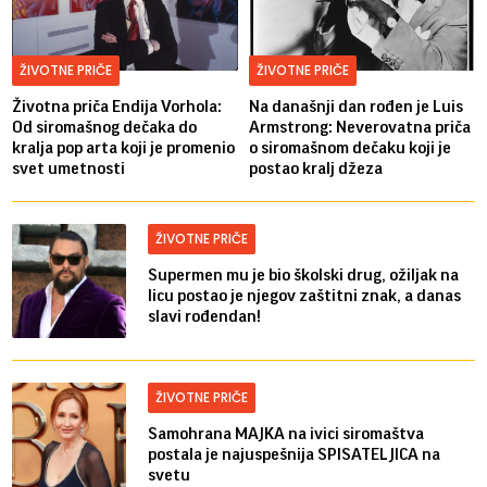
ŽIVOTNE PRIČE
ŽIVOTNE PRIČE
Životna priča Endija Vorhola:
Na današnji dan rođen je Luis
Od siromašnog dečaka do
Armstrong: Neverovatna priča
kralja pop arta koji je promenio
o siromašnom dečaku koji je
svet umetnosti
postao kralj džeza
ŽIVOTNE PRIČE
Supermen mu je bio školski drug, ožiljak na
licu postao je njegov zaštitni znak, a danas
slavi rođendan!
ŽIVOTNE PRIČE
Samohrana MAJKA na ivici siromaštva
postala je najuspešnija SPISATELJICA na
svetu