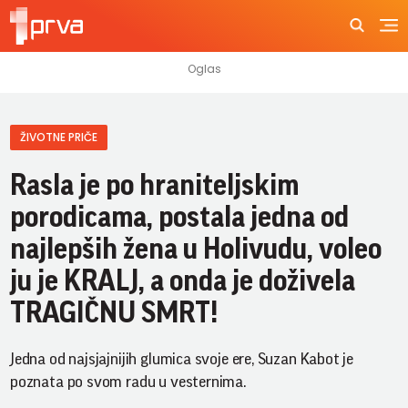
ŽIVOTNE PRIČE
Rasla je po hraniteljskim
porodicama, postala jedna od
najlepših žena u Holivudu, voleo
ju je KRALJ, a onda je doživela
TRAGIČNU SMRT!
Jedna od najsjajnijih glumica svoje ere, Suzan Kabot je
poznata po svom radu u vesternima.