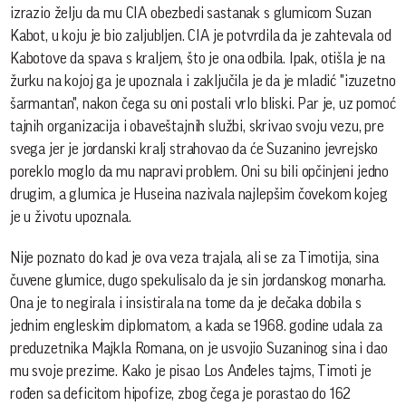
izrazio želju da mu CIA obezbedi sastanak s glumicom Suzan
Kabot, u koju je bio zaljubljen. CIA je potvrdila da je zahtevala od
Kabotove da spava s kraljem, što je ona odbila. Ipak, otišla je na
žurku na kojoj ga je upoznala i zaključila je da je mladić "izuzetno
šarmantan", nakon čega su oni postali vrlo bliski. Par je, uz pomoć
tajnih organizacija i obaveštajnih službi, skrivao svoju vezu, pre
svega jer je jordanski kralj strahovao da će Suzanino jevrejsko
poreklo moglo da mu napravi problem. Oni su bili opčinjeni jedno
drugim, a glumica je Huseina nazivala najlepšim čovekom kojeg
je u životu upoznala.
Nije poznato do kad je ova veza trajala, ali se za Timotija, sina
čuvene glumice, dugo spekulisalo da je sin jordanskog monarha.
Ona je to negirala i insistirala na tome da je dečaka dobila s
jednim engleskim diplomatom, a kada se 1968. godine udala za
preduzetnika Majkla Romana, on je usvojio Suzaninog sina i dao
mu svoje prezime. Kako je pisao Los Anđeles tajms, Timoti je
rođen sa deficitom hipofize, zbog čega je porastao do 162