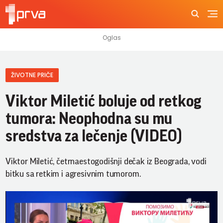
ŽIVOTNE PRIČE
Viktor Miletić boluje od retkog
tumora: Neophodna su mu
sredstva za lečenje (VIDEO)
Viktor Miletić, četrnaestogodišnji dečak iz Beograda, vodi
bitku sa retkim i agresivnim tumorom.