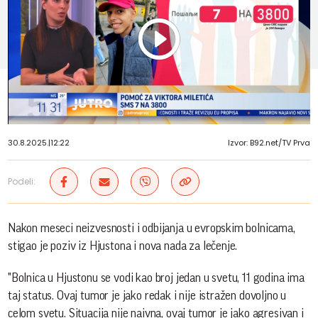
Play
Vide
30.8.2025.
|
12:22
Izvor: B92.net/TV Prva
Podeli:
Nakon meseci neizvesnosti i odbijanja u evropskim bolnicama,
stigao je poziv iz Hjustona i nova nada za lečenje.
"Bolnica u Hjustonu se vodi kao broj jedan u svetu, 11 godina ima
taj status. Ovaj tumor je jako redak i nije istražen dovoljno u
celom svetu. Situacija nije naivna, ovaj tumor je jako agresivan i