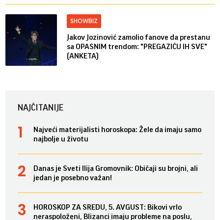
SHOWBIZ
Jakov Jozinović zamolio fanove da prestanu
sa OPASNIM trendom: "PREGAZIĆU IH SVE"
(ANKETA)
NAJČITANIJE
Najveći materijalisti horoskopa: Žele da imaju samo
najbolje u životu
Danas je Sveti Ilija Gromovnik: Običaji su brojni, ali
jedan je posebno važan!
HOROSKOP ZA SREDU, 5. AVGUST: Bikovi vrlo
neraspoloženi, Blizanci imaju probleme na poslu,