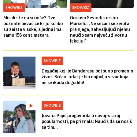
SHOWBIZ
SHOWBIZ
Mislili ste da su više? Ove
Gorkem Sevindik o sinu
poznate pevačice kriju koliko
Marselu: „Ne sećam se života
su zaista visoke, a jedna ima
pre njega, zahvaljujući njemu
samo 156 centimetara
naučio sam najveću životnu
lekciju!“
SHOWBIZ
Događaj koji je Banderasu potpuno promenio
život: Srčani udar je bio najbolja stvar koja
mi se ikada dogodila!
SHOWBIZ
Jovana Pajić progovorila o novoj-staroj
popularnosti, pa priznala: Naučiš da se nosiš
sa tim...