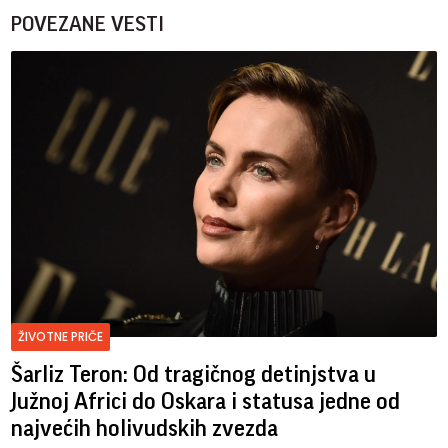
POVEZANE VESTI
ŽIVOTNE PRIČE
Šarliz Teron: Od tragičnog detinjstva u
Južnoj Africi do Oskara i statusa jedne od
najvećih holivudskih zvezda