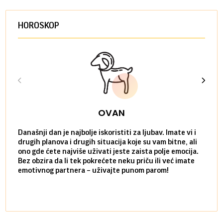
HOROSKOP
OVAN
Današnji dan je najbolje iskoristiti za ljubav. Imate vi i
Ako v
drugih planova i drugih situacija koje su vam bitne, ali
do ma
ono gde ćete najviše uživati jeste zaista polje emocija.
van g
Bez obzira da li tek pokrećete neku priču ili već imate
društ
emotivnog partnera – uživajte punom parom!
kolik