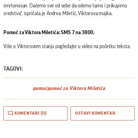
smrtonosan. Daćemo sve od sebe da odemo tamo i prikupimo
sredstva", ispričala je Andrea Miletić, Viktorova majka.
Pomoć za Viktora Miletića: SMS 7 na 3800.
Više o Viktorovom stanju pogledajte u video na početku teksta.
TAGOVI:
pomoć
pomoć za Viktora Miletića
KOMENTARI (0)
OSTAVI KOMENTAR