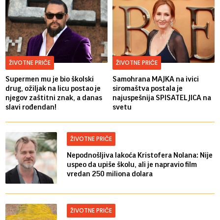
ŽIVOTNE PRIČE
ŽIVOTNE PRIČE
Supermen mu je bio školski
Samohrana MAJKA na ivici
drug, ožiljak na licu postao je
siromaštva postala je
njegov zaštitni znak, a danas
najuspešnija SPISATELJICA na
slavi rođendan!
svetu
ŽIVOTNE PRIČE
Nepodnošljiva lakoća Kristofera Nolana: Nije
uspeo da upiše školu, ali je napravio film
vredan 250 miliona dolara
ŽIVOTNE PRIČE