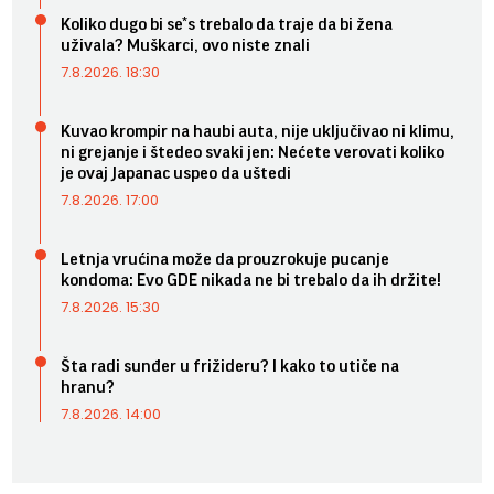
Koliko dugo bi se*s trebalo da traje da bi žena
uživala? Muškarci, ovo niste znali
7.8.2026. 18:30
Kuvao krompir na haubi auta, nije uključivao ni klimu,
ni grejanje i štedeo svaki jen: Nećete verovati koliko
je ovaj Japanac uspeo da uštedi
7.8.2026. 17:00
Letnja vrućina može da prouzrokuje pucanje
kondoma: Evo GDE nikada ne bi trebalo da ih držite!
7.8.2026. 15:30
Šta radi sunđer u frižideru? I kako to utiče na
hranu?
7.8.2026. 14:00