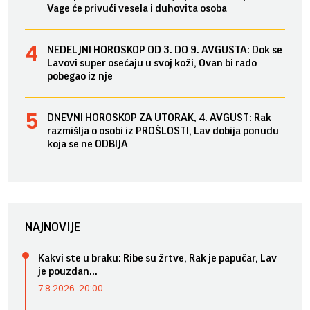
Vage će privući vesela i duhovita osoba
NEDELJNI HOROSKOP OD 3. DO 9. AVGUSTA: Dok se
Lavovi super osećaju u svoj koži, Ovan bi rado
pobegao iz nje
DNEVNI HOROSKOP ZA UTORAK, 4. AVGUST: Rak
razmišlja o osobi iz PROŠLOSTI, Lav dobija ponudu
koja se ne ODBIJA
NAJNOVIJE
Kakvi ste u braku: Ribe su žrtve, Rak je papučar, Lav
je pouzdan...
7.8.2026. 20:00