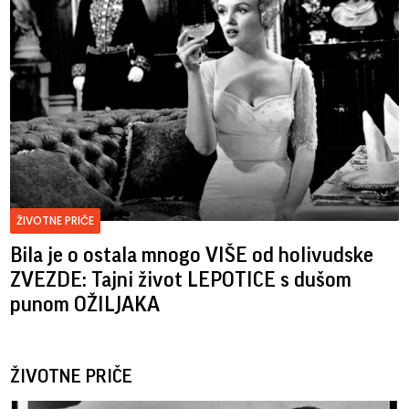
ŽIVOTNE PRIČE
Bila je o ostala mnogo VIŠE od holivudske
ZVEZDE: Tajni život LEPOTICE s dušom
punom OŽILJAKA
ŽIVOTNE PRIČE