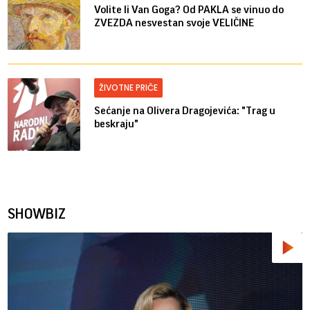
Volite li Van Goga? Od PAKLA se vinuo do
ZVEZDA nesvestan svoje VELIČINE
ŽIVOTNE PRIČE
Sećanje na Olivera Dragojevića: "Trag u
beskraju"
SHOWBIZ