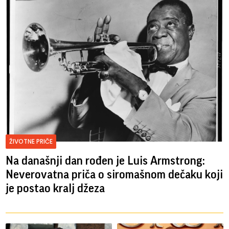
ŽIVOTNE PRIČE
Na današnji dan rođen je Luis Armstrong:
Neverovatna priča o siromašnom dečaku koji
je postao kralj džeza