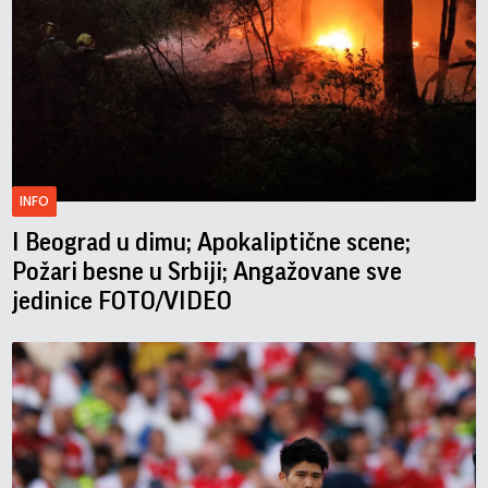
INFO
I Beograd u dimu; Apokaliptične scene;
Požari besne u Srbiji; Angažovane sve
jedinice FOTO/VIDEO