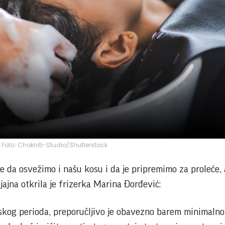
a; Foto: Chokniti-Studio/Shutterstock
e da osvežimo i našu kosu i da je pripremimo za proleće,
ajna otkrila je frizerka Marina Đorđević:
skog perioda, preporučljivo je obavezno barem minimalno