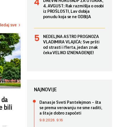
DNEVNI HOROSKOP ZA UTORAK,
4. AVGUST: Rak razmišlja o osobi
iz PROŠLOSTI, Lav dobija
ponudu koja se ne ODBIJA
ledaj sve
NEDELJNA ASTRO PROGNOZA
VLADIMIRA VLAJIĆA: Sve pršti
od strasti i flerta, jedan znak
čeka VELIKO IZNENAĐENJE!
NAJNOVIJE
 da
Danas je Sveti Pantelejmon – šta
 bili
se prema verovanju ne sme raditi,
a šta je dobro započeti
9.8.2026. 9:16