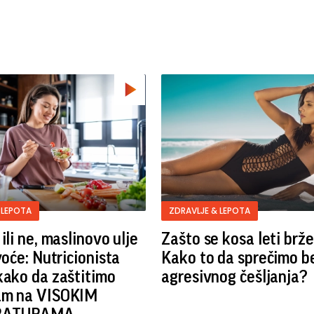
 LEPOTA
ZDRAVLJE & LEPOTA
ili ne, maslinovo ulje
Zašto se kosa leti brž
voće: Nutricionista
Kako to da sprečimo b
kako da zaštitimo
agresivnog češljanja?
am na VISOKIM