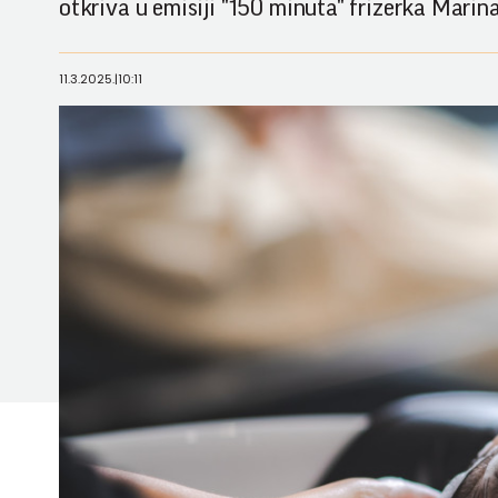
otkriva u emisiji "150 minuta" frizerka Marin
11.3.2025.
|
10:11