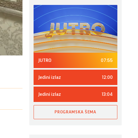
07:55
JUTRO
12:00
Jedini izlaz
13:04
Jedini izlaz
PROGRAMSKA ŠEMA