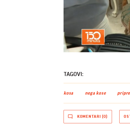
TAGOVI:
kosa
nega kose
pripr
KOMENTARI (0)
OS