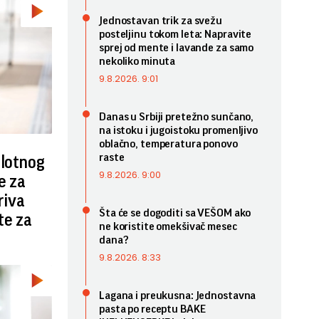
Jednostavan trik za svežu
posteljinu tokom leta: Napravite
sprej od mente i lavande za samo
nekoliko minuta
9.8.2026. 9:01
Danas u Srbiji pretežno sunčano,
na istoku i jugoistoku promenljivo
oblačno, temperatura ponovo
raste
plotnog
9.8.2026. 9:00
e za
riva
Šta će se dogoditi sa VEŠOM ako
te za
ne koristite omekšivač mesec
dana?
9.8.2026. 8:33
Lagana i preukusna: Jednostavna
pasta po receptu BAKE