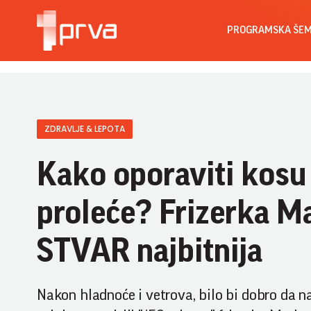
PROGRAMSKA ŠE
ZDRAVLJE & LEPOTA
Kako oporaviti kosu 
proleće? Frizerka Ma
STVAR najbitnija
Nakon hladnoće i vetrova, bilo bi dobro da na