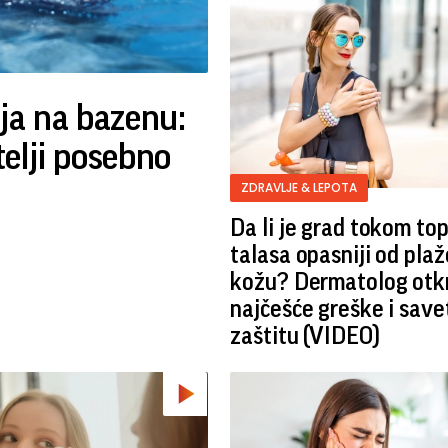
ija na bazenu:
telji posebno
ZDRAVLJE & LEPOTA
Da li je grad tokom to
talasa opasniji od plaž
kožu? Dermatolog otk
najčešće greške i save
zaštitu (VIDEO)