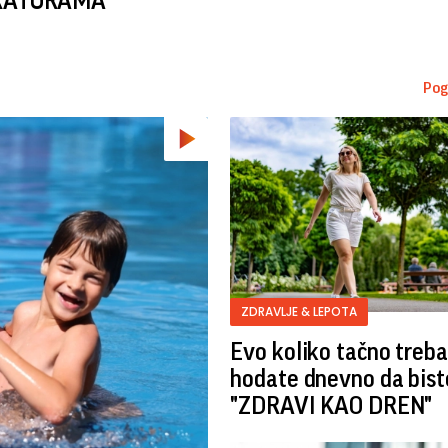
RATURAMA
Pog
ZDRAVLJE & LEPOTA
Evo koliko tačno treba
hodate dnevno da biste
"ZDRAVI KAO DREN"