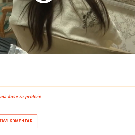
Play
Video
ema kose za proleće
TAVI KOMENTAR