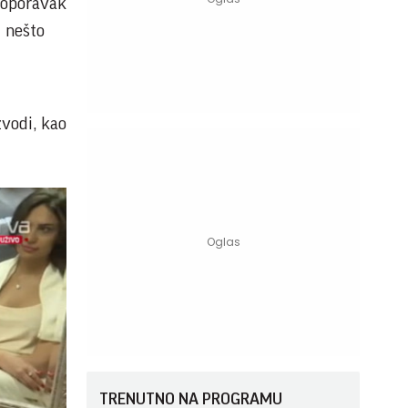
i oporavak
u nešto
zvodi, kao
TRENUTNO NA PROGRAMU