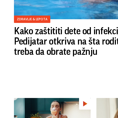
ZDRAVLJE & LEPOTA
Kako zaštititi dete od infekc
Pedijatar otkriva na šta rodi
treba da obrate pažnju