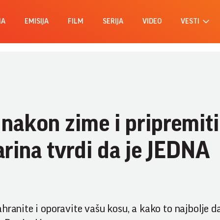
MA
EMISIJA
FILM
SERIJA
VIDEO
VESTI
nakon zime i pripremiti 
rina tvrdi da je JEDNA
hranite i oporavite vašu kosu, a kako to najbolje d