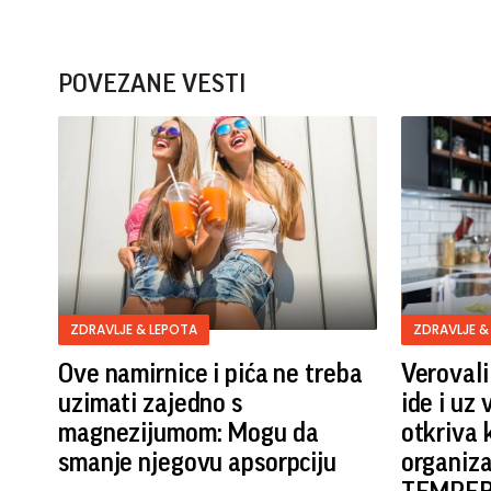
POVEZANE VESTI
ZDRAVLJE & LEPOTA
ZDRAVLJE &
Ove namirnice i pića ne treba
Verovali 
uzimati zajedno s
ide i uz 
magnezijumom: Mogu da
otkriva 
smanje njegovu apsorpciju
organiz