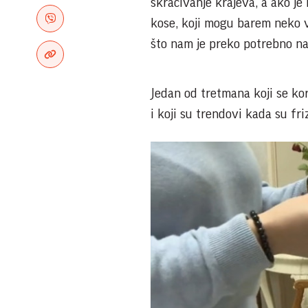
skraćivanje krajeva, a ako je
kose, koji mogu barem neko vr
što nam je preko potrebno n
Jedan od tretmana koji se kor
i koji su trendovi kada su fr