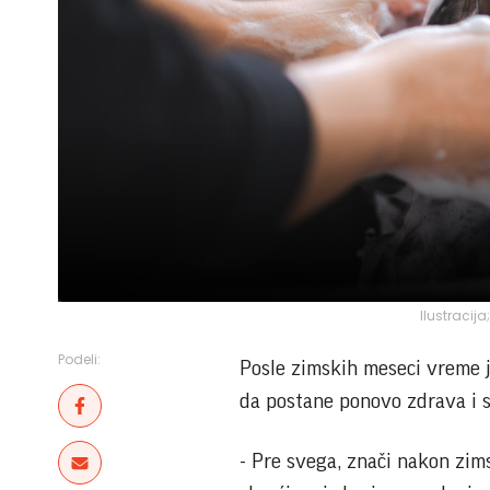
Ilustracij
Podeli:
Posle zimskih meseci vreme j
da postane ponovo zdrava i sj
- Pre svega, znači nakon zim