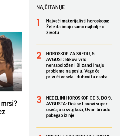
NAJČITANIJE
Najveći materijalisti horoskopa:
Žele da imaju samo najbolje u
životu
HOROSKOP ZA SREDU, 5.
AVGUST: Bikovi vrlo
neraspoloženi, Blizanci imaju
probleme na poslu, Vage će
privući vesela i duhovita osoba
NEDELJNI HOROSKOP OD 3. DO 9.
e mrsi?
AVGUSTA: Dok se Lavovi super
osećaju u svoj koži, Ovan bi rado
ez
pobegao iz nje