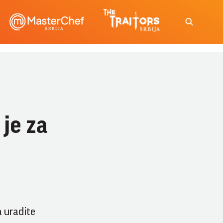
je za
a uradite