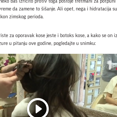
 neko baš izričito protiv toga postoje tretmani za potpun
eme da zamene to šišanje. Ali opet, nega i hidratacija s
akon zimskog perioda.
iste za oporavak kose jeste i botoks kose, a kako se on i
izure u pitanju ove godine, pogledajte u snimku: