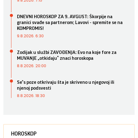
9.8.2026. 7:15
DNEVNI HOROSKOP ZA 9. AVGUST: Škorpije na
granici svađe sa partnerom; Lavovi - spremite se na
KOMPROMIS!
9.8.2026. 6:30
Zodijak u službi ZAVOĐENJA: Evo na koje fore za
MUVANJE „otkidaju“ znaci horoskopa
8.8.2026. 20:00
Se*s poze otkrivaju šta je skriveno u njegovoj ili
njenoj podsvesti
8.8.2026. 18:30
HOROSKOP