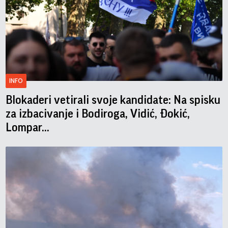
INFO
Blokaderi vetirali svoje kandidate: Na spisku
za izbacivanje i Bodiroga, Vidić, Đokić,
Lompar...