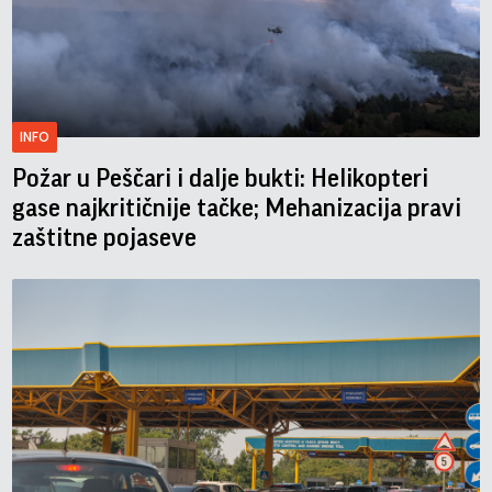
INFO
Požar u Peščari i dalje bukti: Helikopteri
gase najkritičnije tačke; Mehanizacija pravi
zaštitne pojaseve