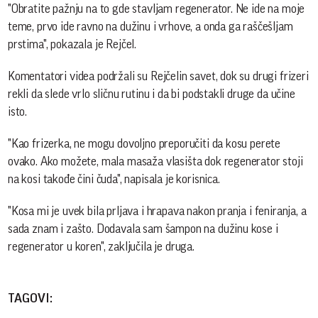
"Obratite pažnju na to gde stavljam regenerator. Ne ide na moje
teme, prvo ide ravno na dužinu i vrhove, a onda ga raščešljam
prstima", pokazala je Rejčel.
Komentatori videa podržali su Rejčelin savet, dok su drugi frizeri
rekli da slede vrlo sličnu rutinu i da bi podstakli druge da učine
isto.
"Kao frizerka, ne mogu dovoljno preporučiti da kosu perete
ovako. Ako možete, mala masaža vlasišta dok regenerator stoji
na kosi takođe čini čuda", napisala je korisnica.
"Kosa mi je uvek bila prljava i hrapava nakon pranja i feniranja, a
sada znam i zašto. Dodavala sam šampon na dužinu kose i
regenerator u koren", zaključila je druga.
TAGOVI: