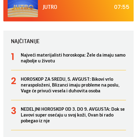
07:55
JUTRO
NAJČITANIJE
Najveći materijalisti horoskopa: Žele da imaju samo
najbolje u životu
HOROSKOP ZA SREDU, 5. AVGUST: Bikovi vrlo
neraspoloženi, Blizanci imaju probleme na poslu,
Vage će privući vesela i duhovita osoba
NEDELJNI HOROSKOP OD 3. DO 9. AVGUSTA: Dok se
Lavovi super osećaju u svoj koži, Ovan bi rado
pobegao iz nje