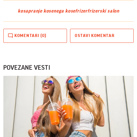
kosa
pranje kose
nega kose
frizer
frizerski salon
KOMENTARI (0)
OSTAVI KOMENTAR
POVEZANE VESTI