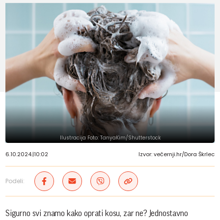
Ilustracija Foto: TanyaKim/Shutterstock
6.10.2024.
|
10:02
Izvor: večernji.hr/Dora Škrlec
Podeli:
Sigurno svi znamo kako oprati kosu, zar ne? Jednostavno