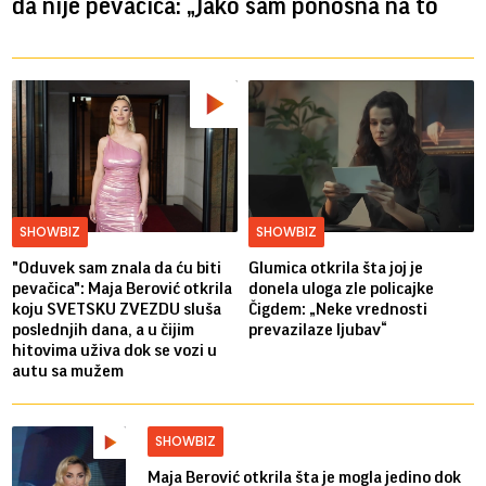
da nije pevačica: „Jako sam ponosna na to“
SHOWBIZ
SHOWBIZ
"Oduvek sam znala da ću biti
Glumica otkrila šta joj je
pevačica": Maja Berović otkrila
donela uloga zle policajke
koju SVETSKU ZVEZDU sluša
Čigdem: „Neke vrednosti
poslednjih dana, a u čijim
prevazilaze ljubav“
hitovima uživa dok se vozi u
autu sa mužem
SHOWBIZ
Maja Berović otkrila šta je mogla jedino dok