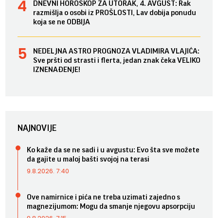
DNEVNI HOROSKOP ZA UTORAK, 4. AVGUST: Rak
razmišlja o osobi iz PROŠLOSTI, Lav dobija ponudu
koja se ne ODBIJA
NEDELJNA ASTRO PROGNOZA VLADIMIRA VLAJIĆA:
Sve pršti od strasti i flerta, jedan znak čeka VELIKO
IZNENAĐENJE!
NAJNOVIJE
Ko kaže da se ne sadi i u avgustu: Evo šta sve možete
da gajite u maloj bašti svojoj na terasi
9.8.2026. 7:40
Ove namirnice i pića ne treba uzimati zajedno s
magnezijumom: Mogu da smanje njegovu apsorpciju