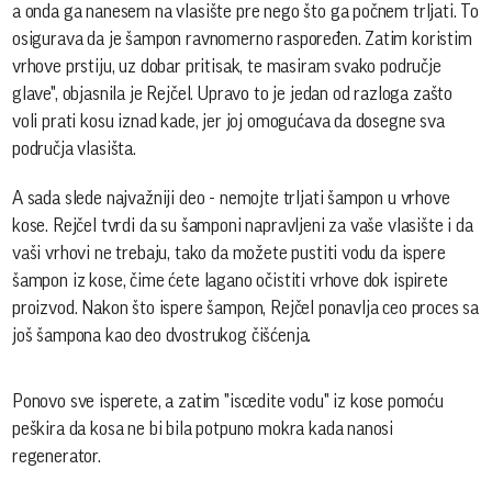
a onda ga nanesem na vlasište pre nego što ga počnem trljati. To
osigurava da je šampon ravnomerno raspoređen. Zatim koristim
vrhove prstiju, uz dobar pritisak, te masiram svako područje
glave", objasnila je Rejčel. Upravo to je jedan od razloga zašto
voli prati kosu iznad kade, jer joj omogućava da dosegne sva
područja vlasišta.
A sada slede najvažniji deo - nemojte trljati šampon u vrhove
kose. Rejčel tvrdi da su šamponi napravljeni za vaše vlasište i da
vaši vrhovi ne trebaju, tako da možete pustiti vodu da ispere
šampon iz kose, čime ćete lagano očistiti vrhove dok ispirete
proizvod. Nakon što ispere šampon, Rejčel ponavlja ceo proces sa
još šampona kao deo dvostrukog čišćenja.
Ponovo sve isperete, a zatim "iscedite vodu" iz kose pomoću
peškira da kosa ne bi bila potpuno mokra kada nanosi
regenerator.