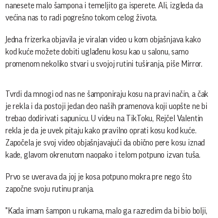
nanesete malo šampona i temeljito ga isperete. Ali, izgleda da
većina nas to radi pogrešno tokom celog života.
Jedna frizerka objavila je viralan video u kom objašnjava kako
kod kuće možete dobiti uglađenu kosu kao u salonu, samo
promenom nekoliko stvari u svojoj rutini tuširanja, piše Mirror.
Tvrdi da mnogi od nas ne šamponiraju kosu na pravi način, a čak
je rekla i da postoji jedan deo naših pramenova koji uopšte ne bi
trebao dodirivati sapunicu. U videu na TikToku, Rejčel Valentin
rekla je da je uvek pitaju kako pravilno oprati kosu kod kuće.
Započela je svoj video objašnjavajući da obično pere kosu iznad
kade, glavom okrenutom naopako i telom potpuno izvan tuša.
Prvo se uverava da joj je kosa potpuno mokra pre nego što
započne svoju rutinu pranja.
"Kada imam šampon u rukama, malo ga razredim da bi bio bolji,