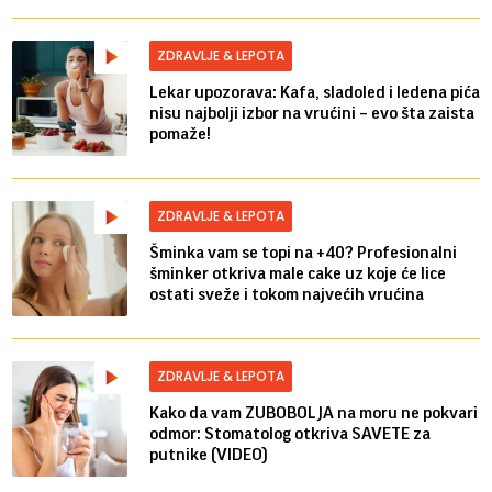
ZDRAVLJE & LEPOTA
Lekar upozorava: Kafa, sladoled i ledena pića
nisu najbolji izbor na vrućini – evo šta zaista
pomaže!
ZDRAVLJE & LEPOTA
Šminka vam se topi na +40? Profesionalni
šminker otkriva male cake uz koje će lice
ostati sveže i tokom najvećih vrućina
ZDRAVLJE & LEPOTA
Kako da vam ZUBOBOLJA na moru ne pokvari
odmor: Stomatolog otkriva SAVETE za
putnike (VIDEO)