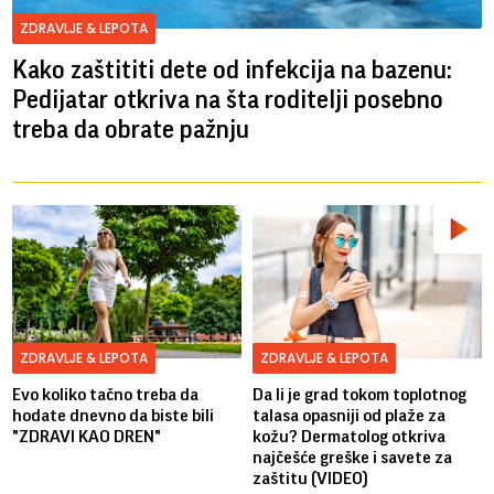
ZDRAVLJE & LEPOTA
Kako zaštititi dete od infekcija na bazenu:
Pedijatar otkriva na šta roditelji posebno
treba da obrate pažnju
ZDRAVLJE & LEPOTA
ZDRAVLJE & LEPOTA
Evo koliko tačno treba da
Da li je grad tokom toplotnog
hodate dnevno da biste bili
talasa opasniji od plaže za
"ZDRAVI KAO DREN"
kožu? Dermatolog otkriva
najčešće greške i savete za
zaštitu (VIDEO)