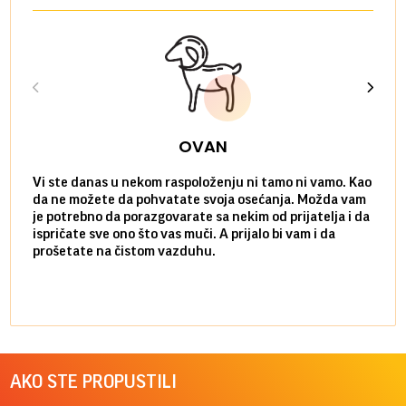
OVAN
Vi ste danas u nekom raspoloženju ni tamo ni vamo. Kao
Danas
da ne možete da pohvatate svoja osećanja. Možda vam
posve
je potrebno da porazgovarate sa nekim od prijatelja i da
susre
ispričate sve ono što vas muči. A prijalo bi vam i da
volel
prošetate na čistom vazduhu.
način
AKO STE PROPUSTILI