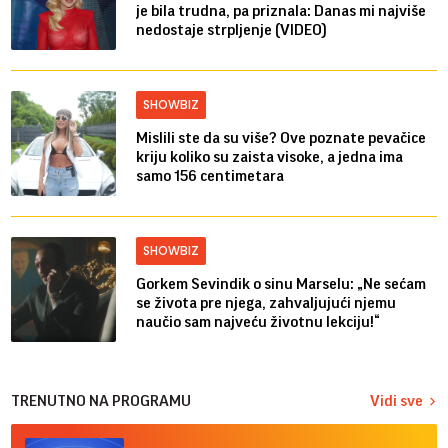
je bila trudna, pa priznala: Danas mi najviše
nedostaje strpljenje (VIDEO)
SHOWBIZ
Mislili ste da su više? Ove poznate pevačice
kriju koliko su zaista visoke, a jedna ima
samo 156 centimetara
SHOWBIZ
Gorkem Sevindik o sinu Marselu: „Ne sećam
se života pre njega, zahvaljujući njemu
naučio sam najveću životnu lekciju!“
TRENUTNO NA PROGRAMU
Vidi sve