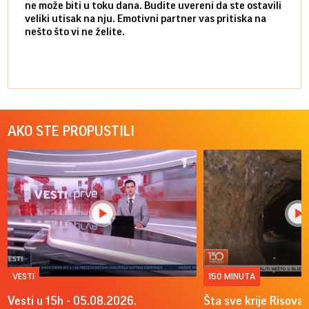
ne može biti u toku dana. Budite uvereni da ste ostavili
povol
veliki utisak na nju. Emotivni partner vas pritiska na
a pos
nešto što vi ne želite.
više 
AKO STE PROPUSTILI
VESTI
150 MINUTA
Vesti u 15h - 05.08.2026.
Šta sve krije Risova