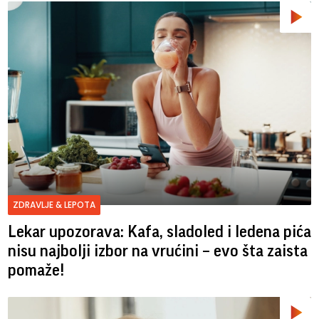
ZDRAVLJE & LEPOTA
Lekar upozorava: Kafa, sladoled i ledena pića
nisu najbolji izbor na vrućini – evo šta zaista
pomaže!