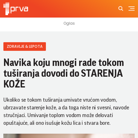
ZDRAVLJE & LEPOTA
Navika koju mnogi rade tokom
tuširanja dovodi do STARENJA
KOŽE
Ukoliko se tokom tuširanja umivate vrućom vodom,
ubrzavate starenje kože, a da toga niste ni svesni, navode
stručnjaci. Umivanje toplom vodom može delovati
opuštajuće, ali ono isušuje kožu lica i stvara bore.