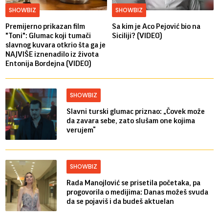
SHOWBIZ
SHOWBIZ
Premijerno prikazan film
Sa kim je Aco Pejović bio na
"Toni": Glumac koji tumači
Siciliji? (VIDEO)
slavnog kuvara otkrio šta ga je
NAJVIŠE iznenadilo iz života
Entonija Bordejna (VIDEO)
SHOWBIZ
Slavni turski glumac priznao: „Čovek može
da zavara sebe, zato slušam one kojima
verujem“
SHOWBIZ
Rada Manojlović se prisetila početaka, pa
progovorila o medijima: Danas možeš svuda
da se pojaviš i da budeš aktuelan