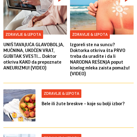
ZDRAVLJE & LEPOTA
ZDRAVLJE & LEPOTA
UNIŠTAVAJUĆA GLAVOBOLJA,
Izgoreli ste na suncu?
MUČNINA, UKOČEN VRAT,
Doktorka otkriva šta PRVO
GUBITAK SVESTI... Doktor
treba da uradite i da li
otkriva KAKO da prepoznate
NARODNA REŠENJA poput
ANEURIZMU! (VIDEO)
kiselog mleka zaista pomažu!
(VIDEO)
ZDRAVLJE & LEPOTA
Bele ili žute breskve – koje su bolji izbor?