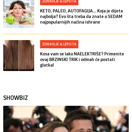
ZDRAVLJE & LEPOTA
KETO, PALEO, AUTOFAGIJA... Koja je dijeta
najbolja? Evo šta treba da znate o SEDAM
najpopularnijih načina ishrane
ZDRAVLJE & LEPOTA
Kosa vam se lako NAELEKTRIŠE? Primenite
ovaj BRZINSKI TRIK i odmah će postati
glatka!
SHOWBIZ