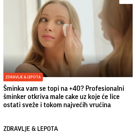
ZDRAVLJE & LEPOTA
Šminka vam se topi na +40? Profesionalni
šminker otkriva male cake uz koje će lice
ostati sveže i tokom najvećih vrućina
ZDRAVLJE & LEPOTA