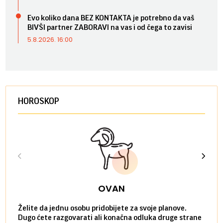
Evo koliko dana BEZ KONTAKTA je potrebno da vaš
BIVŠI partner ZABORAVI na vas i od čega to zavisi
5.8.2026. 16:00
HOROSKOP
OVAN
Želite da jednu osobu pridobijete za svoje planove.
Danas
Dugo ćete razgovarati ali konačna odluka druge strane
Niste