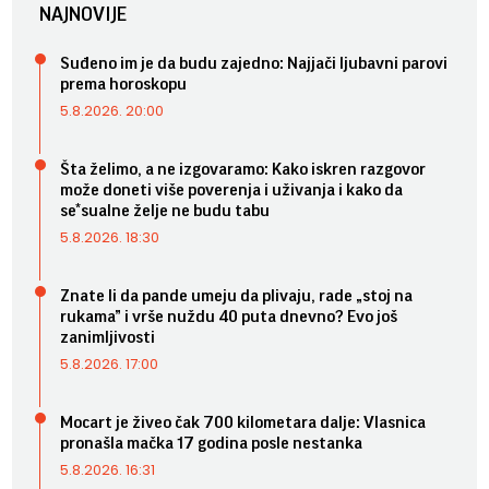
NAJNOVIJE
Suđeno im je da budu zajedno: Najjači ljubavni parovi
prema horoskopu
5.8.2026. 20:00
Šta želimo, a ne izgovaramo: Kako iskren razgovor
može doneti više poverenja i uživanja i kako da
se*sualne želje ne budu tabu
5.8.2026. 18:30
Znate li da pande umeju da plivaju, rade „stoj na
rukama” i vrše nuždu 40 puta dnevno? Evo još
zanimljivosti
5.8.2026. 17:00
Mocart je živeo čak 700 kilometara dalje: Vlasnica
pronašla mačka 17 godina posle nestanka
5.8.2026. 16:31