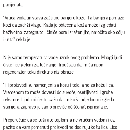
pacijenata.
"Vruća voda uništava zaštitnu barijeru kože. Ta barijera pomaže
koži da zadrži vlagu. Kada je oštećena, koža može izgledati
beživotno, zategnuto i činiće bore izraženijim, naročito oko očiju
i usta", rekla je.
Nije samo temperatura vode uzrok ovog problema. Mnogi ljudi
čiste lice gelom za tuširanje ili puštaju da im šampon i
regenerator teku direktno niz obraze.
"Ti proizvodi su namenjeni za kosu i telo, a ne za kožu lica.
Vremenom to može dovesti do suvoće, osetljivosti i grube
teksture. Ljudi mi često kažu da im koža odjednom izgleda
starije, a zapravo je samo previše očišćena", ispričala je.
Preporučuje da se tuširate toplom, a ne vrućom vodom i da
pazite da vam pomenuti proizvodi ne dodiruju kožu lica. Lice