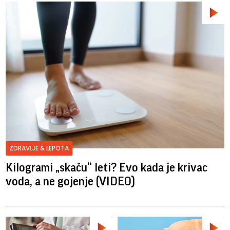
ZDRAVLJE & LEPOTA
Kilogrami „skaču“ leti? Evo kada je krivac
voda, a ne gojenje (VIDEO)