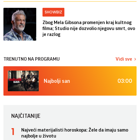
SHOWBIZ
Zbog Mela Gibsona promenjen kraj kultnog
filma; Studio nije dozvolio njegovu smrt, ovo
je razlog
TRENUTNO NA PROGRAMU
Vidi sve
03:00
Najbolji san
NAJČITANIJE
Najveći materijalisti horoskopa: Žele da imaju samo
najbolje u životu