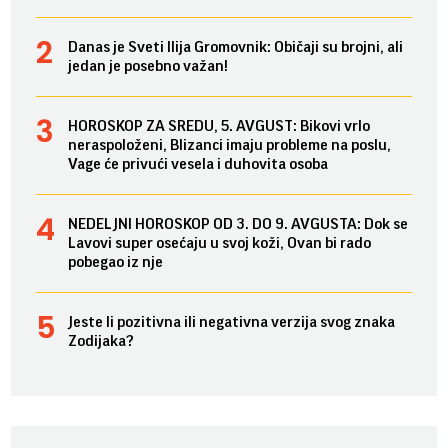
Danas je Sveti Ilija Gromovnik: Običaji su brojni, ali
jedan je posebno važan!
HOROSKOP ZA SREDU, 5. AVGUST: Bikovi vrlo
neraspoloženi, Blizanci imaju probleme na poslu,
Vage će privući vesela i duhovita osoba
NEDELJNI HOROSKOP OD 3. DO 9. AVGUSTA: Dok se
Lavovi super osećaju u svoj koži, Ovan bi rado
pobegao iz nje
Jeste li pozitivna ili negativna verzija svog znaka
Zodijaka?