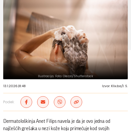
Ilustracija; Foto: Olezzo/Shutterstock
13.1.2026.
|
8:48
Izvor: Klix.ba/I. S.
Podeli:
Dermatološkinja Anet Filips navela je da je ovo jedna od
najčešćih grešaka u nezi kože koju primećuje kod svojih