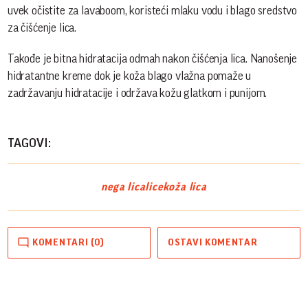
uvek očistite za lavaboom, koristeći mlaku vodu i blago sredstvo
za čišćenje lica.
Takođe je bitna hidratacija odmah nakon čišćenja lica. Nanošenje
hidratantne kreme dok je koža blago vlažna pomaže u
zadržavanju hidratacije i održava kožu glatkom i punijom.
TAGOVI:
nega lica
lice
koža lica
KOMENTARI (0)
OSTAVI KOMENTAR