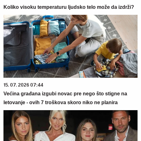
Koliko visoku temperaturu ljudsko telo može da izdrži?
15. 07. 2026 07:44
Većina građana izgubi novac pre nego što stigne na
letovanje - ovih 7 troškova skoro niko ne planira