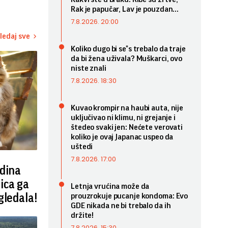
Rak je papučar, Lav je pouzdan...
7.8.2026. 20:00
ledaj sve
Koliko dugo bi se*s trebalo da traje
da bi žena uživala? Muškarci, ovo
niste znali
7.8.2026. 18:30
Kuvao krompir na haubi auta, nije
uključivao ni klimu, ni grejanje i
štedeo svaki jen: Nećete verovati
koliko je ovaj Japanac uspeo da
uštedi
7.8.2026. 17:00
dina
ica ga
Letnja vrućina može da
gledala!
prouzrokuje pucanje kondoma: Evo
GDE nikada ne bi trebalo da ih
držite!
7.8.2026. 15:30