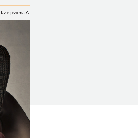
Izvor: prva.rs/J.G.