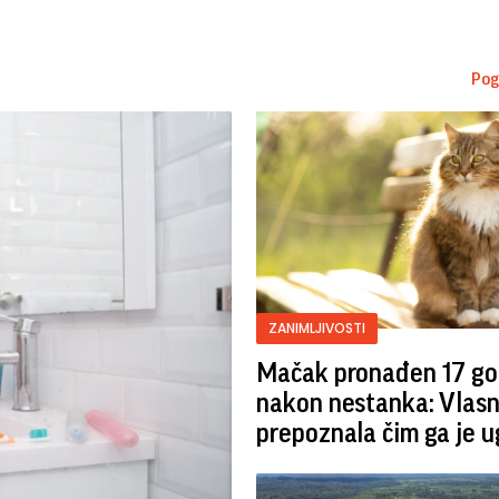
Pog
ZANIMLJIVOSTI
Mačak pronađen 17 go
nakon nestanka: Vlasn
prepoznala čim ga je u