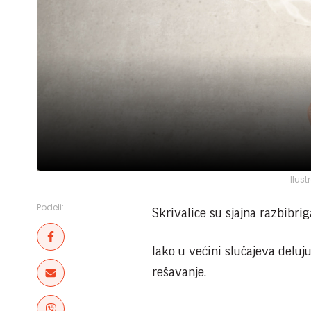
Ilust
Podeli:
Skrivalice su sjajna razbibri
Iako u većini slučajeva deluj
rešavanje.