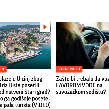
STI
ZANIMLJIVOSTI
laze u Ulcinj zbog
Zašto bi trebalo da vo
i da li ste posetili
LAVOROM VODE na
edinstveni Stari grad?
suvozačkom sedištu?
o ga godišnje posete
hiljada turista (VIDEO)