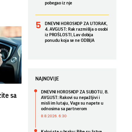
pobegao iz nje
DNEVNI HOROSKOP ZA UTORAK,
4. AVGUST: Rak razmišlja o osobi
iz PROŠLOSTI, Lav dobija
ponudu koja se ne ODBIJA
NAJNOVIJE
DNEVNI HOROSKOP ZA SUBOTU, 8.
zite sa
AVGUST: Rakovi su nepažljivi i
misli im lutaju, Vage su napete u
odnosima sa partnerom
8.8.2026. 6:30
Kakvi ste u braku: Ribe su žrtve,