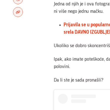
Jedna od njih je i ova fotogra
ni više nego jednu mačku.
Prijavila se u popular
srela DAVNO IZGUBLJ
Ukoliko se dobro skoncentriše
Ipak, ako imate poteškoće, da
polovini.
Da li ste je sada pronašli?