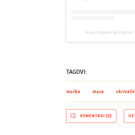
A post shared by Central
TAGOVI:
mačka
maca
skrivali
KOMENTARI (0)
OS