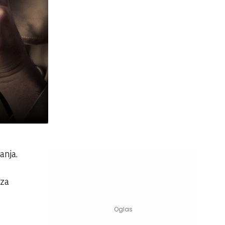
žanja.
 za