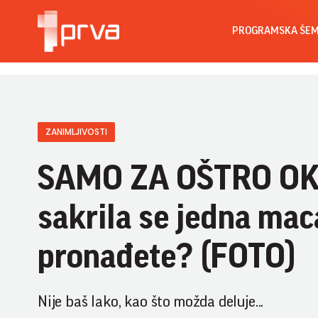
PROGRAMSKA ŠE
ZANIMLJIVOSTI
SAMO ZA OŠTRO OKO!
sakrila se jedna maca
pronađete? (FOTO)
Nije baš lako, kao što možda deluje...