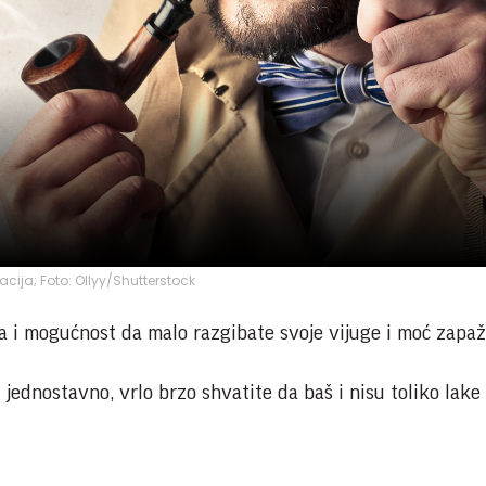
racija; Foto: Ollyy/Shutterstock
ga i mogućnost da malo razgibate svoje vijuge i moć zapa
u jednostavno, vrlo brzo shvatite da baš i nisu toliko lake