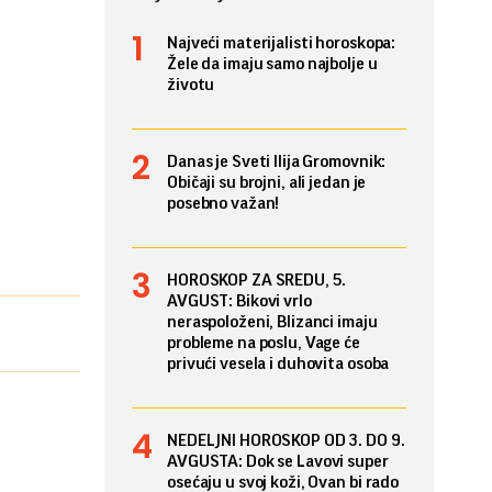
Najveći materijalisti horoskopa:
Žele da imaju samo najbolje u
životu
Danas je Sveti Ilija Gromovnik:
Običaji su brojni, ali jedan je
posebno važan!
HOROSKOP ZA SREDU, 5.
AVGUST: Bikovi vrlo
neraspoloženi, Blizanci imaju
probleme na poslu, Vage će
privući vesela i duhovita osoba
NEDELJNI HOROSKOP OD 3. DO 9.
AVGUSTA: Dok se Lavovi super
osećaju u svoj koži, Ovan bi rado