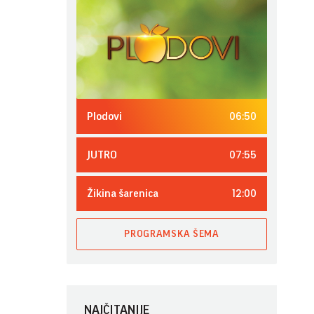
06:50
Plodovi
07:55
JUTRO
12:00
Žikina šarenica
PROGRAMSKA ŠEMA
NAJČITANIJE