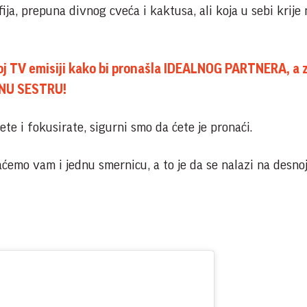
fija, prepuna divnog cveća i kaktusa, ali koja u sebi krije
noj TV emisiji kako bi pronašla IDEALNOG PARTNERA, a 
ENU SESTRU!
te i fokusirate, sigurni smo da ćete je pronaći.
ćemo vam i jednu smernicu, a to je da se nalazi na desno