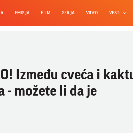
MA
EMISIJA
FILM
SERIJA
VIDEO
VESTI
 Između cveća i kakt
 - možete li da je