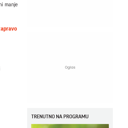
 ni manje
zapravo
j
TRENUTNO NA PROGRAMU