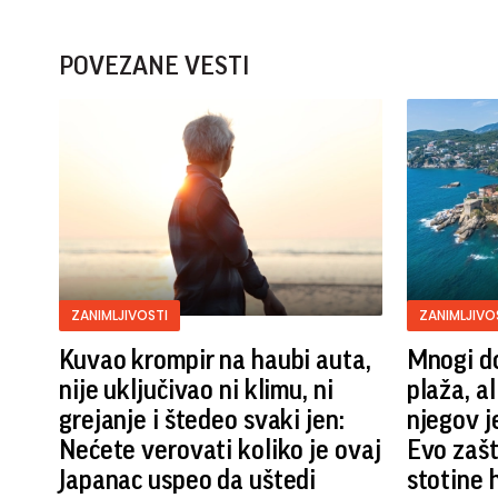
POVEZANE VESTI
ZANIMLJIVOSTI
ZANIMLJIVO
Kuvao krompir na haubi auta,
Mnogi do
nije uključivao ni klimu, ni
plaža, al
grejanje i štedeo svaki jen:
njegov j
Nećete verovati koliko je ovaj
Evo zašt
Japanac uspeo da uštedi
stotine 