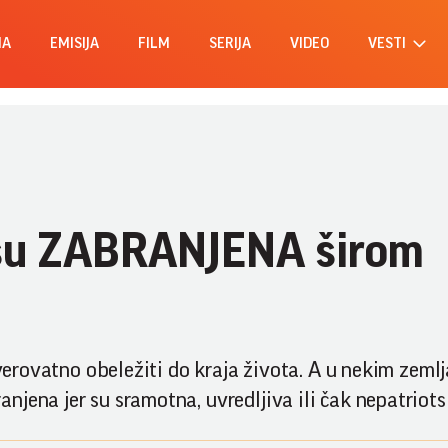
MA
EMISIJA
FILM
SERIJA
VIDEO
VESTI
 su ZABRANJENA širom
a verovatno obeležiti do kraja života. A u nekim zem
jena jer su sramotna, uvredljiva ili čak nepatriots