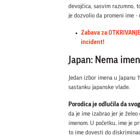
devojčica, sasvim razumno, to
je dozvolio da promeni ime - 
Zabava za OTKRIVANJE 
incident!
Japan: Nema imena
Jedan izbor imena u Japanu 1
sastanku japanske vlade.
Porodica je odlučila da sv
da je ime izabrao jer je žele
imenom. U početku, ime je pri
to ime dovesti do diskriminac