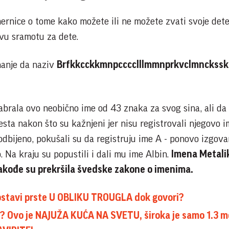
ernice o tome kako možete ili ne možete zvati svoje dete
kvu sramotu za dete.
nanje da naziv
Brfkkcckkmnpcccclllmmnprkvclmnckssk
abrala ovo neobično ime od 43 znaka za svog sina, ali da
esta nakon što su kažnjeni jer nisu registrovali njegovo 
odbijeno, pokušali su da registruju ime A - ponovo izgov
. Na kraju su popustili i dali mu ime Albin.
Imena Metali
akođe su prekršila švedske zakone o imenima.
ostavi prste U OBLIKU TROUGLA dok govori?
 Ovo je NAJUŽA KUĆA NA SVETU, široka je samo 1.3 me