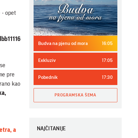
 - opet
lbb11116
16:05
Budva na pjenu od mora
17:05
Exkluziv
 se
ime pre
17:30
Pobednik
arano kao
ka,
PROGRAMSKA ŠEMA
NAJČITANIJE
tra, a