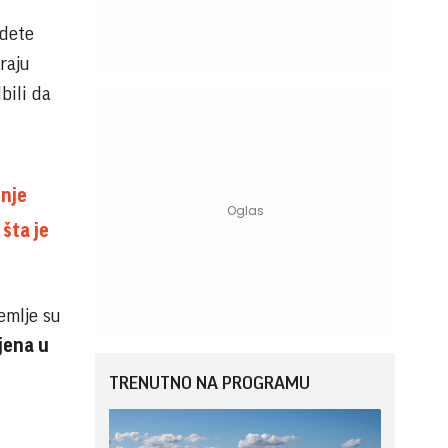
 dete
raju
bili da
enje
šta je
emlje su
jena u
TRENUTNO NA PROGRAMU