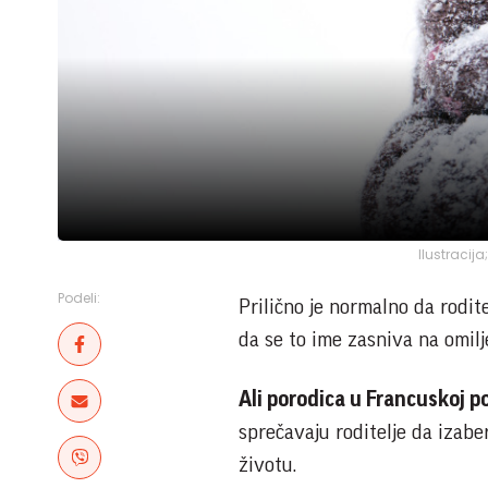
Ilustracij
Podeli:
Prilično je normalno da rodit
da se to ime zasniva na omil
Ali porodica u Francuskoj p
sprečavaju roditelje da izab
životu.