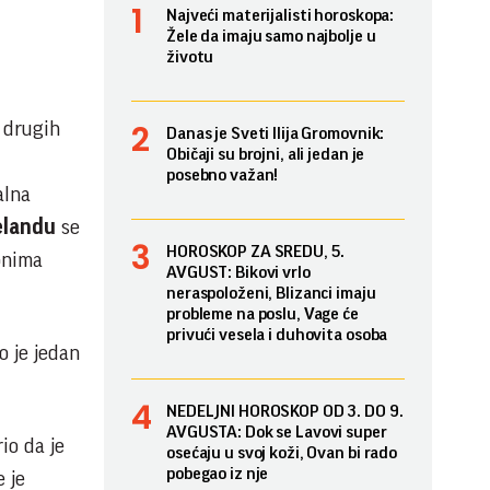
Najveći materijalisti horoskopa:
Žele da imaju samo najbolje u
životu
 drugih
Danas je Sveti Ilija Gromovnik:
Običaji su brojni, ali jedan je
posebno važan!
alna
elandu
se
HOROSKOP ZA SREDU, 5.
onima
AVGUST: Bikovi vrlo
neraspoloženi, Blizanci imaju
probleme na poslu, Vage će
privući vesela i duhovita osoba
o je jedan
NEDELJNI HOROSKOP OD 3. DO 9.
AVGUSTA: Dok se Lavovi super
io da je
osećaju u svoj koži, Ovan bi rado
pobegao iz nje
e je