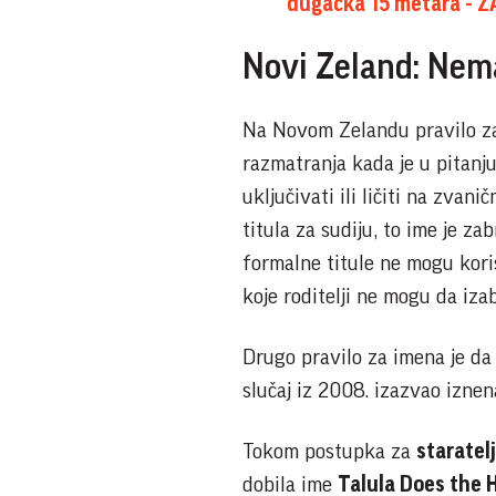
dugačka 15 metara - Z
Novi Zeland: Nema
Na Novom Zelandu pravilo zab
razmatranja kada je u pitanj
uključivati ili ličiti na zvani
titula za sudiju, to ime je za
formalne titule ne mogu kori
koje roditelji ne mogu da iza
Drugo pravilo za imena je da
slučaj iz 2008. izazvao izne
Tokom postupka za
staratel
dobila ime
Talula Does the H