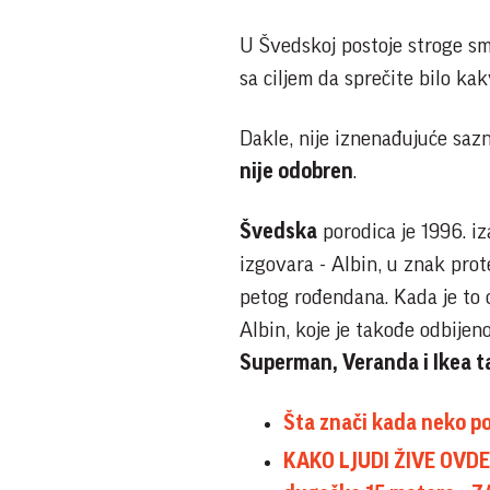
U Švedskoj postoje stroge sm
sa ciljem da sprečite bilo ka
Dakle, nije iznenađujuće saz
nije odobren
.
Švedska
porodica je 1996. iz
izgovara - Albin, u znak prot
petog rođendana. Kada je to 
Albin, koje je takođe odbijeno
Superman, Veranda i Ikea t
Šta znači kada neko p
KAKO LJUDI ŽIVE OVDE?