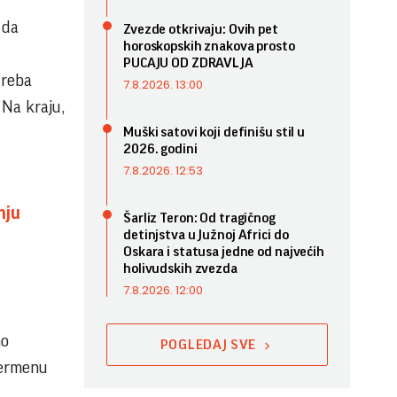
 da
Zvezde otkrivaju: Ovih pet
horoskopskih znakova prosto
PUCAJU OD ZDRAVLJA
treba
7.8.2026. 13:00
 Na kraju,
Muški satovi koji definišu stil u
2026. godini
7.8.2026. 12:53
nju
Šarliz Teron: Od tragičnog
detinjstva u Južnoj Africi do
Oskara i statusa jedne od najvećih
holivudskih zvezda
7.8.2026. 12:00
mo
POGLEDAJ SVE
dermenu