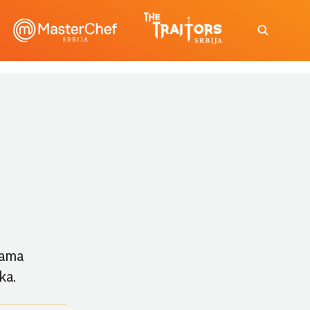
ljama
ka.