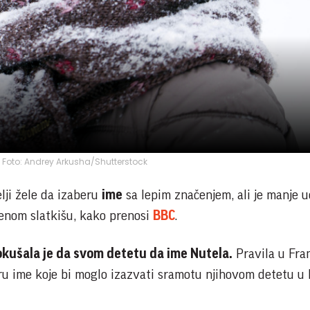
a; Foto: Andrey Arkusha/Shutterstock
elji žele da izaberu
ime
sa lepim značenjem, ali je manje u
jenom slatkišu, kako prenosi
BBC
.
okušala je da svom detetu da ime Nutela.
Pravila u Fra
eru ime koje bi moglo izazvati sramotu njihovom detetu u