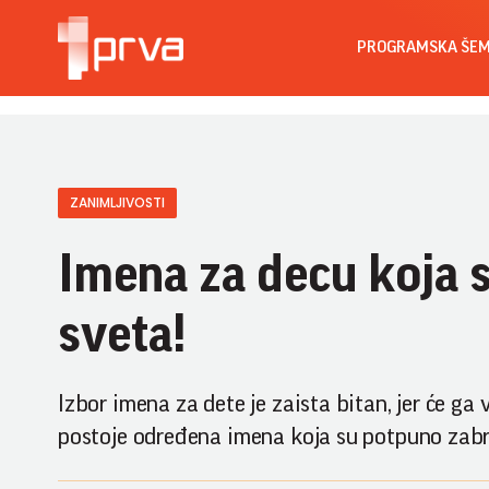
PROGRAMSKA ŠE
ZANIMLJIVOSTI
Imena za decu koja
sveta!
Izbor imena za dete je zaista bitan, jer će g
postoje određena imena koja su potpuno zabran