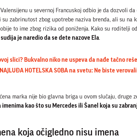
 Valensijenu u severnoj Francuskoj odbio je da dozvoli da
i su zabrinutost zbog upotrebe naziva brenda, ali su na k
obije to ime zbog rizika od poniženja. Kako su roditelji od
,
sudija je naredio da se dete nazove Ela
.
 ovoj slici? Bukvalno niko ne uspeva da nađe tačno reš
o NAJLUĐA HOTELSKA SOBA na svetu: Ne biste verovali 
ićena marka nije bio glavna briga u ovom slučaju, druge z
a imenima kao što su Mercedes ili Šanel koja su zabran
ena koja očigledno nisu imena