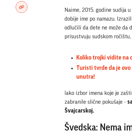
Naime, 2015. godine sudija u
dobije ime po namazu. Izrazil
odlučili da dete ne može da d
prisustvuju sudskom ročištu
Koliko trojki vidite na
Turisti tvrde da je ov
unutra!
Iako izbor imena koje je zašt
zabranile slične pokušaje -
s
Švajcarskoj.
Švedska: Nema im