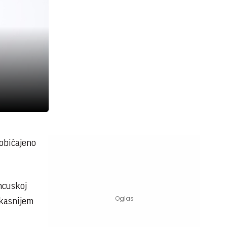
običajeno
ncuskoj
 kasnijem