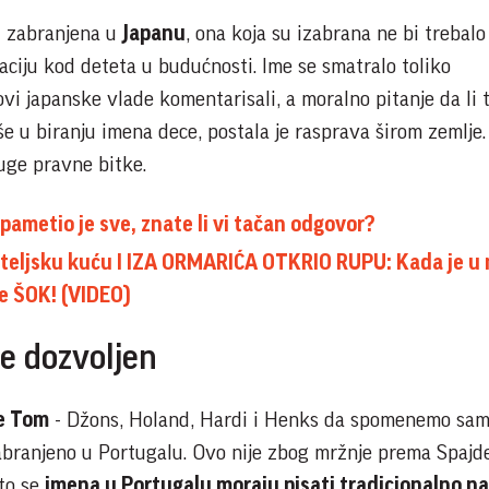
u zabranjena u
Japanu
, ona koja su izabrana ne bi trebalo
aciju kod deteta u budućnosti. Ime se smatralo toliko
vi japanske vlade komentarisali, a moralno pitanje da li 
še u biranju imena dece, postala je rasprava širom zemlje.
uge pravne bitke.
ametio je sve, znate li vi tačan odgovor?
iteljsku kuću I IZA ORMARIĆA OTKRIO RUPU: Kada je u 
e ŠOK! (VIDEO)
je dozvoljen
me Tom
- Džons, Holand, Hardi i Henks da spomenemo sa
zabranjeno u Portugalu. Ovo nije zbog mržnje prema Spaj
što se
imena u Portugalu moraju pisati tradicionalno na