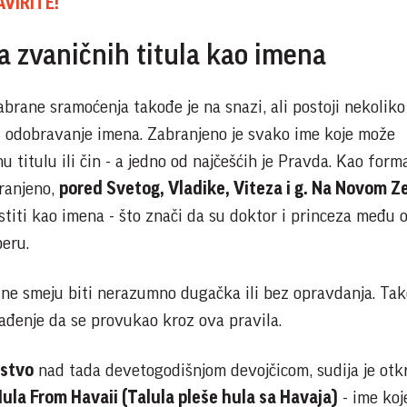
AVIRITE!
 zvaničnih titula kao imena
rane sramoćenja takođe je na snazi, ali postoji nekoliko
u odobravanje imena. Zabranjeno je svako ime koje može
čnu titulu ili čin - a jedno od najčešćih je Pravda. Kao form
branjeno,
pored Svetog, Vladike, Viteza i g. Na Novom Z
stiti kao imena - što znači da su doktor i princeza među 
beru.
 ne smeju biti nerazumno dugačka ili bez opravdanja. Tak
nađenje da se provukao kroz ova pravila.
jstvo
nad tada devetogodišnjom devojčicom, sudija je otkr
ula From Havaii (Talula pleše hula sa Havaja)
- ime koj