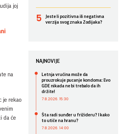
dija joj
Jeste li pozitivna ili negativna
verzija svog znaka Zodijaka?
ani
NAJNOVIJE
ate na
Letnja vrućina može da
prouzrokuje pucanje kondoma: Evo
GDE nikada ne bi trebalo da ih
držite!
7.8.2026. 15:30
 je rekao
tvenim
Šta radi sunđer u frižideru? I kako
i da će
to utiče na hranu?
7.8.2026. 14:00