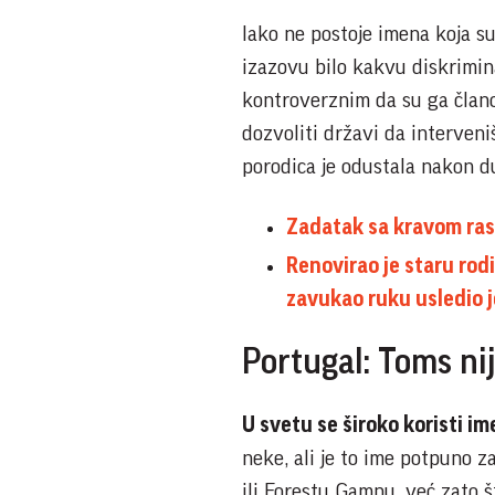
Iako ne postoje imena koja s
izazovu bilo kakvu diskrimin
kontroverznim da su ga člano
dozvoliti državi da interveni
porodica je odustala nakon d
Zadatak sa kravom rasp
Renovirao je staru rod
zavukao ruku usledio j
Portugal: Toms ni
U svetu se široko koristi i
neke, ali je to ime potpuno 
ili Forestu Gampu, već zato 