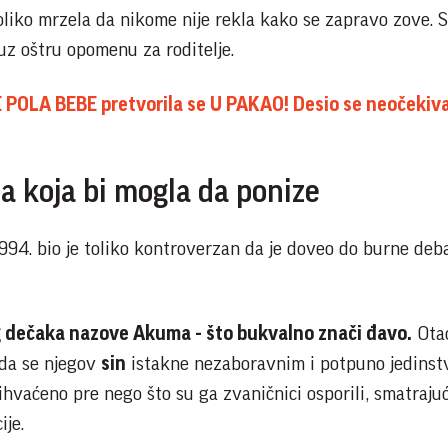
liko mrzela da nikome nije rekla kako se zapravo zove. Su
uz oštru opomenu za roditelje.
POLA BEBE pretvorila se U PAKAO! Desio se neočekiv
 koja bi mogla da ponize
994. bio je toliko kontroverzan da je doveo do burne deb
og dečaka nazove Akuma - što bukvalno znači đavo.
Otac
o da se njegov
sin
istakne nezaboravnim i potpuno jedins
hvaćeno pre nego što su ga zvaničnici osporili, smatrajuć
ije.