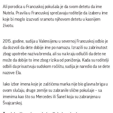
Ali porodica u Francuskoj pokušala je da svom detetu da ime
Nutela. Pravila u Francuskoj sprečavaju roditelje da izaberu ime
koje bi moglo izazvati sramotu njihovom detetu u kasnijem
životu.
2015. godine, sudija u Valensijenu u severnoj Francuskoj odbio je
da dozvoli da dete dobije ime po namazu. Izrazili su zabrinutost
zbog upotrebe naziva brenda, ali su na kraju odlučili da dete ne
može da dobije to ime zbog rizika od poniženja. Kada su roditelji
odbili da prisustvuju sudskom ročištu, sudija je naredio da se dete
nazove Ela.
Iako izbor imena koje je zaštićena marka nije bio glavna briga u
ovom slučaju, druge zemlje su zabranile slične pokušaje – sa
imenima kao što su Mercedes ili Šanel koja su zabranjena u
Švajcarskoj.