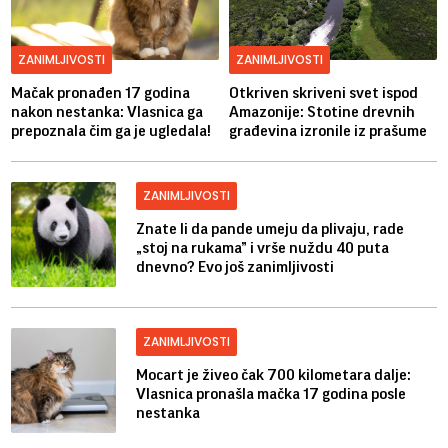
ZANIMLJIVOSTI
ZANIMLJIVOSTI
Mačak pronađen 17 godina
Otkriven skriveni svet ispod
nakon nestanka: Vlasnica ga
Amazonije: Stotine drevnih
prepoznala čim ga je ugledala!
građevina izronile iz prašume
ZANIMLJIVOSTI
Znate li da pande umeju da plivaju, rade
„stoj na rukama” i vrše nuždu 40 puta
dnevno? Evo još zanimljivosti
ZANIMLJIVOSTI
Mocart je živeo čak 700 kilometara dalje:
Vlasnica pronašla mačka 17 godina posle
nestanka