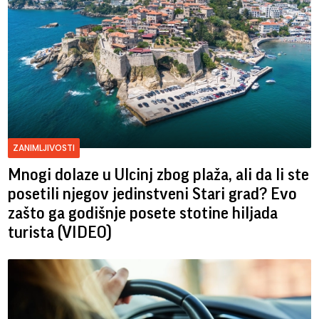
ZANIMLJIVOSTI
Mnogi dolaze u Ulcinj zbog plaža, ali da li ste
posetili njegov jedinstveni Stari grad? Evo
zašto ga godišnje posete stotine hiljada
turista (VIDEO)