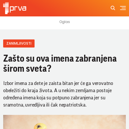
ZANIMLJIVOSTI
Zašto su ova imena zabranjena
širom sveta?
Izbor imena za dete je zaista bitan jer će ga verovatno
obeležiti do kraja života. A u nekim zemljama postoje
određena imena koja su potpuno zabranjena jer su
sramotna, uvredljiva ili čak nepatriotska.