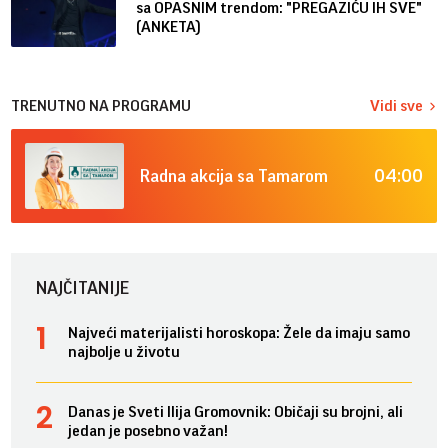
sa OPASNIM trendom: "PREGAZIĆU IH SVE"
(ANKETA)
TRENUTNO NA PROGRAMU
Vidi sve
04:00
Radna akcija sa Tamarom
NAJČITANIJE
Najveći materijalisti horoskopa: Žele da imaju samo
najbolje u životu
Danas je Sveti Ilija Gromovnik: Običaji su brojni, ali
jedan je posebno važan!