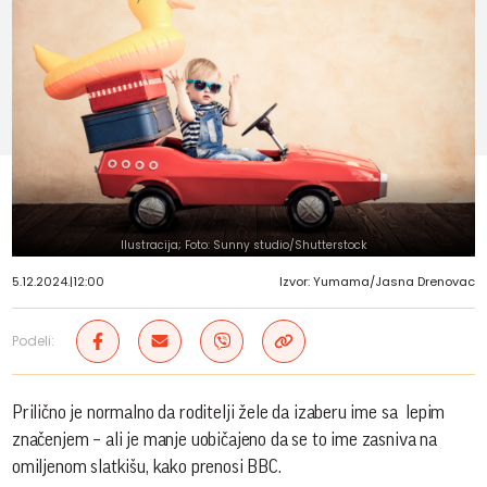
Ilustracija; Foto: Sunny studio/Shutterstock
5.12.2024.
|
12:00
Izvor: Yumama/Jasna Drenovac
Podeli:
Prilično je normalno da roditelji žele da izaberu ime sa lepim
značenjem – ali je manje uobičajeno da se to ime zasniva na
omiljenom slatkišu, kako prenosi BBC.