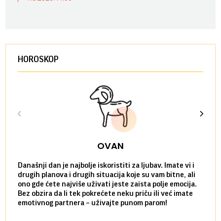
HOROSKOP
OVAN
Današnji dan je najbolje iskoristiti za ljubav. Imate vi i
Ako v
drugih planova i drugih situacija koje su vam bitne, ali
do ma
ono gde ćete najviše uživati jeste zaista polje emocija.
van g
Bez obzira da li tek pokrećete neku priču ili već imate
društ
emotivnog partnera – uživajte punom parom!
kolik