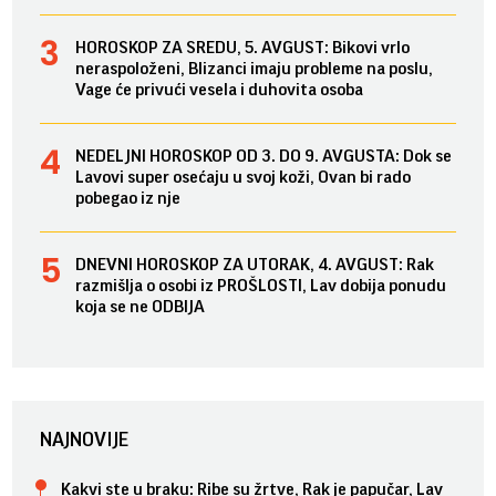
HOROSKOP ZA SREDU, 5. AVGUST: Bikovi vrlo
neraspoloženi, Blizanci imaju probleme na poslu,
Vage će privući vesela i duhovita osoba
NEDELJNI HOROSKOP OD 3. DO 9. AVGUSTA: Dok se
Lavovi super osećaju u svoj koži, Ovan bi rado
pobegao iz nje
DNEVNI HOROSKOP ZA UTORAK, 4. AVGUST: Rak
razmišlja o osobi iz PROŠLOSTI, Lav dobija ponudu
koja se ne ODBIJA
NAJNOVIJE
Kakvi ste u braku: Ribe su žrtve, Rak je papučar, Lav