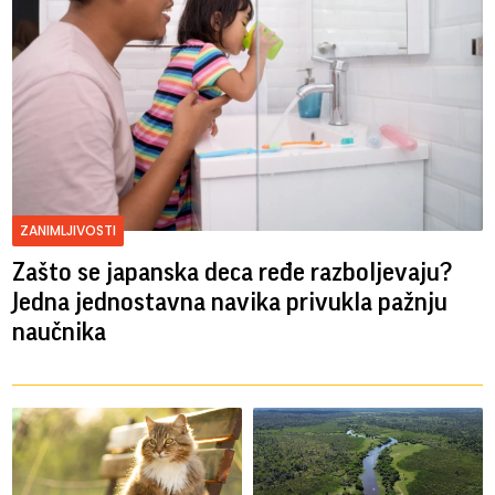
ZANIMLJIVOSTI
Zašto se japanska deca ređe razboljevaju?
Jedna jednostavna navika privukla pažnju
naučnika