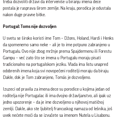
treba dozvoliti državi da interveniše u biranju imena dece
postala je rasprava širom zemlje. Na kraju, porodica je odustala
nakon duge pravne bitke.
Portugal: Toms nije dozvoljen
U svetu se široko koristi ime Tom – Džons, Holand, Hardi i Henks
da spomenemo samo neke – ali je to ime potpuno zabranjeno u
Portugalu. Ovo nije zbog mržnje prema Spajdermenu ili Forestu
Gampu – već zato što se imena u Portugalu moraju pisati
tradicionalno na portugalskom jeziku. Vlada ima listu unapred
odobrenih imena koja svi novopečeni roditelji moraju da biraju.
Dakle, dok je Tom zabranjeno, Tomás je dozvoljeno.
Izuzeci od pravila za imena dece su porodice u kojima jedan od
roditelja nije Portugalac ili ima dvojno državljanstvo, ali ipak uz
jedno upozorenje – da je ime dozvoljeno u njihovoj matičnoj
zemlji. Dakle, ako ste ljubitelj francuskog namaza od lešnika, još
uvek nećete moći da se izvučete sa imenom Nutela u Lisabonu.