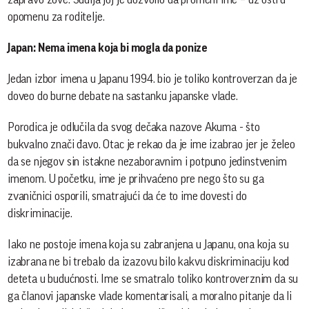
opomenu za roditelje.
Japan: Nema imena koja bi mogla da ponize
Jedan izbor imena u Japanu 1994. bio je toliko kontroverzan da je
doveo do burne debate na sastanku japanske vlade.
Porodica je odlučila da svog dečaka nazove Akuma - što
bukvalno znači đavo. Otac je rekao da je ime izabrao jer je želeo
da se njegov sin istakne nezaboravnim i potpuno jedinstvenim
imenom. U početku, ime je prihvaćeno pre nego što su ga
zvaničnici osporili, smatrajući da će to ime dovesti do
diskriminacije.
Iako ne postoje imena koja su zabranjena u Japanu, ona koja su
izabrana ne bi trebalo da izazovu bilo kakvu diskriminaciju kod
deteta u budućnosti. Ime se smatralo toliko kontroverznim da su
ga članovi japanske vlade komentarisali, a moralno pitanje da li