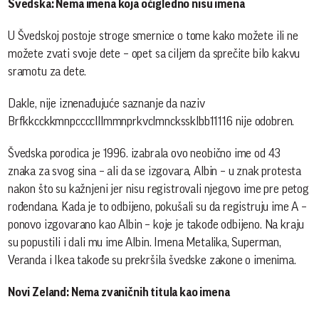
Švedska: Nema imena koja očigledno nisu imena
U Švedskoj postoje stroge smernice o tome kako možete ili ne
možete zvati svoje dete – opet sa ciljem da sprečite bilo kakvu
sramotu za dete.
Dakle, nije iznenađujuće saznanje da naziv
Brfkkcckkmnpcccclllmmnprkvclmnckssklbb11116 nije odobren.
Švedska porodica je 1996. izabrala ovo neobično ime od 43
znaka za svog sina – ali da se izgovara, Albin – u znak protesta
nakon što su kažnjeni jer nisu registrovali njegovo ime pre petog
rođendana. Kada je to odbijeno, pokušali su da registruju ime A –
ponovo izgovarano kao Albin – koje je takođe odbijeno. Na kraju
su popustili i dali mu ime Albin. Imena Metalika, Superman,
Veranda i Ikea takođe su prekršila švedske zakone o imenima.
Novi Zeland: Nema zvaničnih titula kao imena