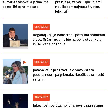
su zaista visoke, a jedna ima
pre njega, zahvaljujući njemu
samo 156 centimetara
naučio sam najveću životnu
lekciju!“
SHOWBIZ
Događaj koji je Banderasu potpuno promenio
život: Srčani udar je bio najbolja stvar koja
mi se ikada dogodila!
SHOWBIZ
Jovana Pajić progovorila o novoj-staroj
popularnosti, pa priznala: Naučiš da se nosiš
sa tim...
SHOWBIZ
Jakov Jozinović zamolio fanove da prestanu