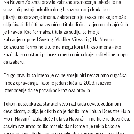
Na Novom Zelandu pravilo zabrane sramoćenja takođe je na
snazi, ali postoji nekoliko drugih razmatranja kada je u
pitanju odobravanje imena. Zabranjeno je svako ime koje može
uključivati ili ličiti na zvaničnu titulu ili čin – a jedno od najčešćih
je Pravda. Kao formalna titula za sudiju, to ime je
zabranjeno, pored Svetog, Vladike, Viteza i g. Na Novom
Zelandu se formalne titule ne mogu koristiti kao imena - što
znači da su doktor i princeza među onima koje roditelji ne mogu
da izaberu.
Drugo pravilo za imena je da ne smeju biti nerazumno dugačka
ili bez opravdanja. Tako je jedan slučaj iz 2008. izazvao
iznenađenje da se provukao kroz ova pravila.
Tokom postupka za starateljstvo nad tada devetogodišnjom
devojčicom, sudija je otkrio da je dobila ime Talula Does the Hula
From Havaii (Talula pleše hula sa Havaja) – ime koje je devojčica,
sasvim razumno, toliko mrzela da nikome nije rekla kako se
zapravo zove. Sudija joj je dozvolio da promeni ime – uz oštru