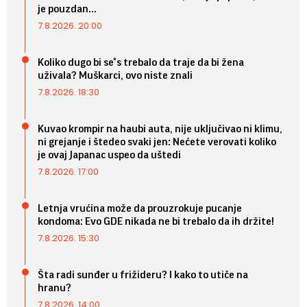
je pouzdan...
7.8.2026. 20:00
Koliko dugo bi se*s trebalo da traje da bi žena
uživala? Muškarci, ovo niste znali
7.8.2026. 18:30
Kuvao krompir na haubi auta, nije uključivao ni klimu,
ni grejanje i štedeo svaki jen: Nećete verovati koliko
je ovaj Japanac uspeo da uštedi
7.8.2026. 17:00
Letnja vrućina može da prouzrokuje pucanje
kondoma: Evo GDE nikada ne bi trebalo da ih držite!
7.8.2026. 15:30
Šta radi sunđer u frižideru? I kako to utiče na
hranu?
7.8.2026. 14:00