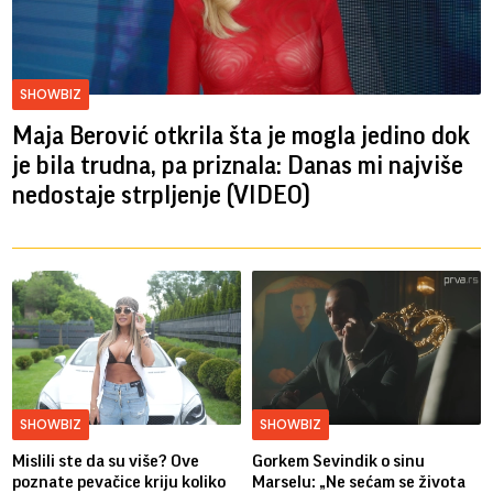
SHOWBIZ
Maja Berović otkrila šta je mogla jedino dok
je bila trudna, pa priznala: Danas mi najviše
nedostaje strpljenje (VIDEO)
SHOWBIZ
SHOWBIZ
Mislili ste da su više? Ove
Gorkem Sevindik o sinu
poznate pevačice kriju koliko
Marselu: „Ne sećam se života