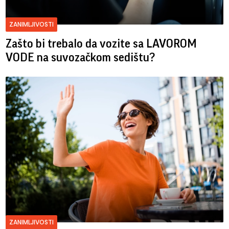
ZANIMLJIVOSTI
Zašto bi trebalo da vozite sa LAVOROM
VODE na suvozačkom sedištu?
ZANIMLJIVOSTI