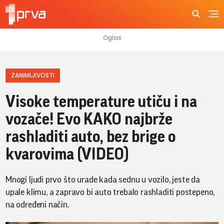
ZANIMLJIVOSTI
Visoke temperature utiču i na
vozače! Evo KAKO najbrže
rashladiti auto, bez brige o
kvarovima (VIDEO)
Mnogi ljudi prvo što urade kada sednu u vozilo, jeste da
upale klimu, a zapravo bi auto trebalo rashladiti postepeno,
na određeni način.