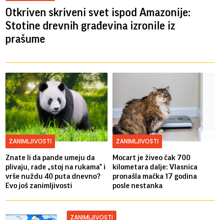
Otkriven skriveni svet ispod Amazonije:
Stotine drevnih građevina izronile iz
prašume
ZANIMLJIVOSTI
ZANIMLJIVOSTI
Znate li da pande umeju da
Mocart je živeo čak 700
plivaju, rade „stoj na rukama” i
kilometara dalje: Vlasnica
vrše nuždu 40 puta dnevno?
pronašla mačka 17 godina
Evo još zanimljivosti
posle nestanka
ZANIMLJIVOSTI