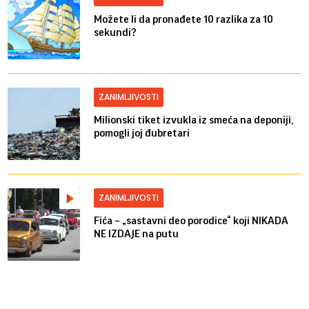
Možete li da pronađete 10 razlika za 10
sekundi?
ZANIMLJIVOSTI
Milionski tiket izvukla iz smeća na deponiji,
pomogli joj đubretari
ZANIMLJIVOSTI
Fića – „sastavni deo porodice“ koji NIKADA
NE IZDAJE na putu