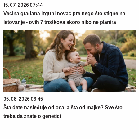
15. 07. 2026 07:44
Većina građana izgubi novac pre nego što stigne na
letovanje - ovih 7 troškova skoro niko ne planira
05. 08. 2026 06:45
Šta dete nasleđuje od oca, a šta od majke? Sve što
treba da znate o genetici