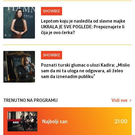
SHOWBIZ
Lepotom koju je nasledila od slavne majke
UKRALA JE SVE POGLEDE: Prepoznajete li
čija je ovo ćerka?
SHOWBIZ
Poznati turski glumac o ulozi Kadira: „Mislio
sam da mi ta uloga ne odgovara, ali želeo
sam da iznenadim publiku“
TRENUTNO NA PROGRAMU
Vidi sve
21:00
Najbolji san