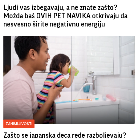
Ljudi vas izbegavaju, a ne znate zašto?
Možda baš OVIH PET NAVIKA otkrivaju da
nesvesno širite negativnu energiju
ZANIMLJIVOSTI
Zašto se japanska deca ređe razboljevaju?