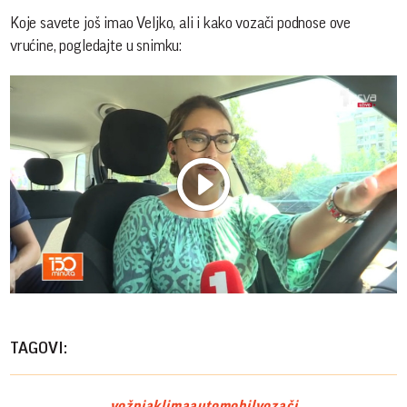
Koje savete još imao Veljko, ali i kako vozači podnose ove
vrućine, pogledajte u snimku:
Play
Vide
TAGOVI:
vožnja
klima
automobil
vozači