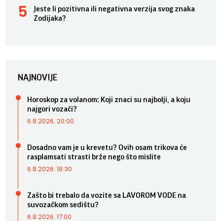
Jeste li pozitivna ili negativna verzija svog znaka
Zodijaka?
NAJNOVIJE
Horoskop za volanom: Koji znaci su najbolji, a koju
najgori vozači?
6.8.2026. 20:00
Dosadno vam je u krevetu? Ovih osam trikova će
rasplamsati strasti brže nego što mislite
6.8.2026. 18:30
Zašto bi trebalo da vozite sa LAVOROM VODE na
suvozačkom sedištu?
6.8.2026. 17:00