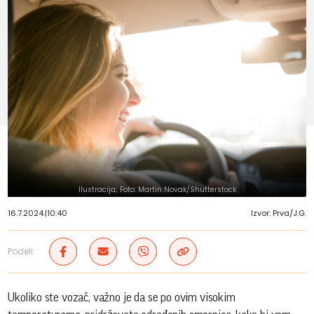
Ilustracija; Foto: Martin Novak/Shutterstock
16.7.2024.
|
10:40
Izvor: Prva/J.G.
Podeli:
Ukoliko ste vozač, važno je da se po ovim visokim