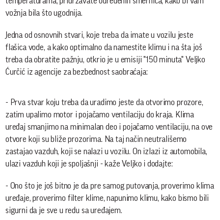
temperaturama, pridržavate određenih smernica, kako bi vam
vožnja bila što ugodnija.
Jedna od osnovnih stvari, koje treba da imate u vozilu jeste
flašica vode, a kako optimalno da namestite klimu i na šta još
treba da obratite pažnju, otkrio je u emisiji "150 minuta" Veljko
Ćurčić iz agencije za bezbednost saobraćaja:
- Prva stvar koju treba da uradimo jeste da otvorimo prozore,
zatim upalimo motor i pojačamo ventilaciju do kraja. Klima
uređaj smanjimo na minimalan deo i pojačamo ventilaciju, na ove
otvore koji su bliže prozorima. Na taj način neutrališemo
zastajao vazduh, koji se nalazi u vozilu. On izlazi iz automobila,
ulazi vazduh koji je spoljašnji - kaže Veljko i dodajte:
- Ono što je još bitno je da pre samog putovanja, proverimo klima
uređaje, proverimo filter klime, napunimo klimu, kako bismo bili
sigurni da je sve u redu sa uređajem.