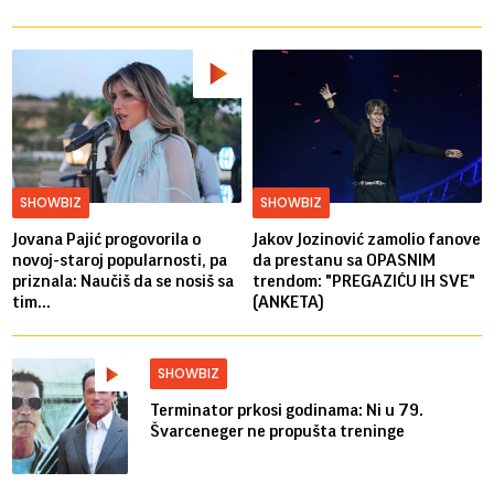
SHOWBIZ
SHOWBIZ
Jovana Pajić progovorila o
Jakov Jozinović zamolio fanove
novoj-staroj popularnosti, pa
da prestanu sa OPASNIM
priznala: Naučiš da se nosiš sa
trendom: "PREGAZIĆU IH SVE"
tim...
(ANKETA)
SHOWBIZ
Terminator prkosi godinama: Ni u 79.
Švarceneger ne propušta treninge