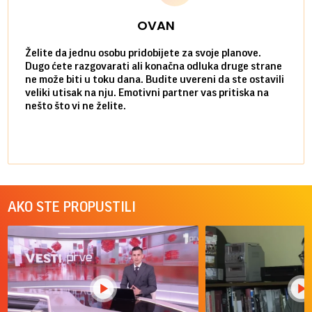
OVAN
Želite da jednu osobu pridobijete za svoje planove.
Danas
Dugo ćete razgovarati ali konačna odluka druge strane
Niste
ne može biti u toku dana. Budite uvereni da ste ostavili
povol
veliki utisak na nju. Emotivni partner vas pritiska na
a pos
nešto što vi ne želite.
više 
AKO STE PROPUSTILI