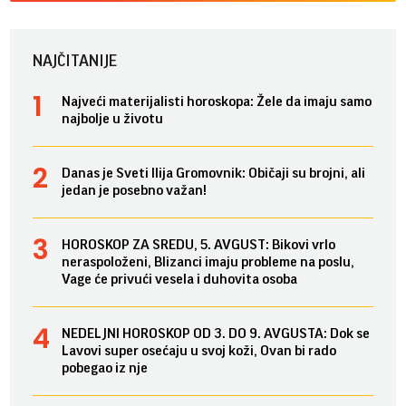
NAJČITANIJE
Najveći materijalisti horoskopa: Žele da imaju samo
najbolje u životu
Danas je Sveti Ilija Gromovnik: Običaji su brojni, ali
jedan je posebno važan!
HOROSKOP ZA SREDU, 5. AVGUST: Bikovi vrlo
neraspoloženi, Blizanci imaju probleme na poslu,
Vage će privući vesela i duhovita osoba
NEDELJNI HOROSKOP OD 3. DO 9. AVGUSTA: Dok se
Lavovi super osećaju u svoj koži, Ovan bi rado
pobegao iz nje