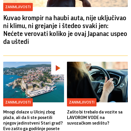
ZANIMLJIVOSTI
Kuvao krompir na haubi auta, nije uključivao
ni klimu, ni grejanje i štedeo svaki jen:
Nećete verovati koliko je ovaj Japanac uspeo
da uštedi
ZANIMLJIVOSTI
ZANIMLJIVOSTI
Mnogi dolaze u Ulcinj zbog
Zašto bi trebalo da vozite sa
plaža, ali da li ste posetili
LAVOROM VODE na
njegov jedinstveni Stari grad?
suvozačkom sedištu?
Evo zašto ga godišnje posete