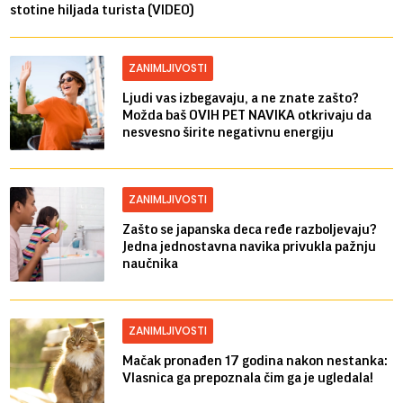
stotine hiljada turista (VIDEO)
ZANIMLJIVOSTI
Ljudi vas izbegavaju, a ne znate zašto?
Možda baš OVIH PET NAVIKA otkrivaju da
nesvesno širite negativnu energiju
ZANIMLJIVOSTI
Zašto se japanska deca ređe razboljevaju?
Jedna jednostavna navika privukla pažnju
naučnika
ZANIMLJIVOSTI
Mačak pronađen 17 godina nakon nestanka:
Vlasnica ga prepoznala čim ga je ugledala!