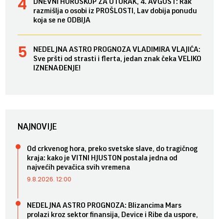
DNEVNI HOROSKOP ZA UTORAK, 4. AVGUST: Rak
razmišlja o osobi iz PROŠLOSTI, Lav dobija ponudu
koja se ne ODBIJA
NEDELJNA ASTRO PROGNOZA VLADIMIRA VLAJIĆA:
Sve pršti od strasti i flerta, jedan znak čeka VELIKO
IZNENAĐENJE!
NAJNOVIJE
Od crkvenog hora, preko svetske slave, do tragičnog
kraja: kako je VITNI HJUSTON postala jedna od
najvećih pevačica svih vremena
9.8.2026. 12:00
NEDELJNA ASTRO PROGNOZA: Blizancima Mars
prolazi kroz sektor finansija, Device i Ribe da uspore,