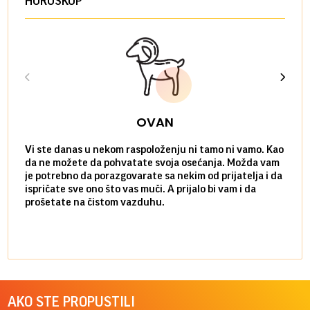
HOROSKOP
OVAN
Vi ste danas u nekom raspoloženju ni tamo ni vamo. Kao
Danas
da ne možete da pohvatate svoja osećanja. Možda vam
posve
je potrebno da porazgovarate sa nekim od prijatelja i da
susre
ispričate sve ono što vas muči. A prijalo bi vam i da
volel
prošetate na čistom vazduhu.
način
AKO STE PROPUSTILI