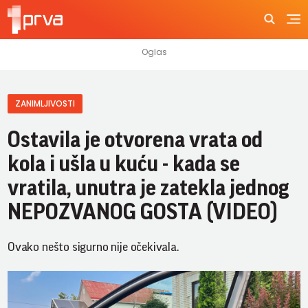
ZANIMLJIVOSTI
Ostavila je otvorena vrata od
kola i ušla u kuću - kada se
vratila, unutra je zatekla jednog
NEPOZVANOG GOSTA (VIDEO)
Ovako nešto sigurno nije očekivala.