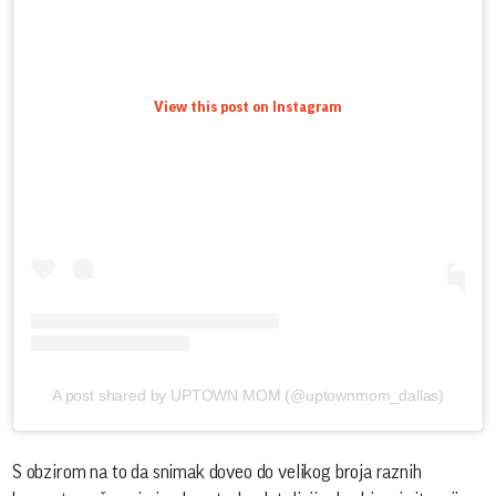
View this post on Instagram
A post shared by UPTOWN MOM (@uptownmom_dallas)
S obzirom na to da snimak doveo do velikog broja raznih