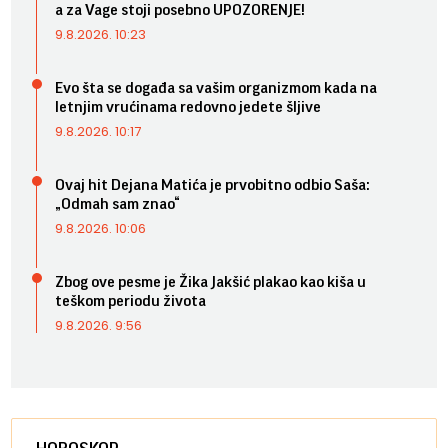
a za Vage stoji posebno UPOZORENJE!
9.8.2026. 10:23
Evo šta se događa sa vašim organizmom kada na
letnjim vrućinama redovno jedete šljive
9.8.2026. 10:17
Ovaj hit Dejana Matića je prvobitno odbio Saša:
„Odmah sam znao“
9.8.2026. 10:06
Zbog ove pesme je Žika Jakšić plakao kao kiša u
teškom periodu života
9.8.2026. 9:56