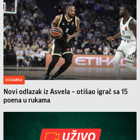
KOSARKA
Novi odlazak iz Asvela – otišao igrač sa 15
poena u rukama