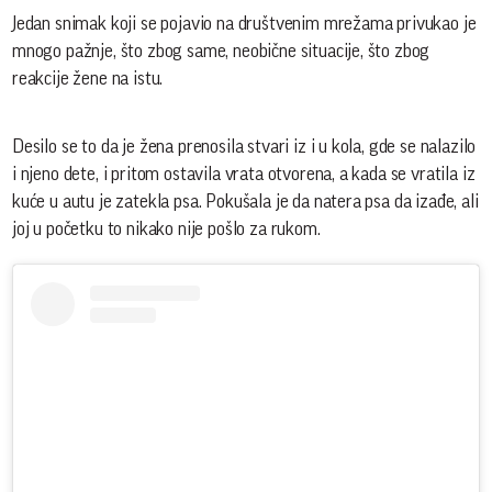
Jedan snimak koji se pojavio na društvenim mrežama privukao je
mnogo pažnje, što zbog same, neobične situacije, što zbog
reakcije žene na istu.
Desilo se to da je žena prenosila stvari iz i u kola, gde se nalazilo
i njeno dete, i pritom ostavila vrata otvorena, a kada se vratila iz
kuće u autu je zatekla psa. Pokušala je da natera psa da izađe, ali
joj u početku to nikako nije pošlo za rukom.