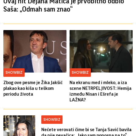
Ovaj hit Dejana Matića je prvobitno odbio
Saša: „Odmah sam znao“
SHOWBIZ
SHOWBIZ
Zbog ove pesme je Žika Jakšić
Na ekranu med i mleko, a iza
plakao kao kiša u teškom
scene NETRPELJIVOST: Hemija
periodu života
između Nisan i Ešrefa je
LAŽNA?
SHOWBIZ
Nećete verovati čime bi se Tanja Savić bavila
da nije pevačica: „Jako sam ponosna na to“