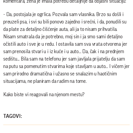
komentara, žena je imala potrebu detaljnije da objasni situaciju:
- Da, postojala je ogrlica. Pozvala sam vlasnika. Brzo su došli i
preuzeli psa, i svi su bili ponovo zajedno i srećni, i da, ponudili su
da plate za detaljno čišćenje auta, ali ja to nisam prihvatila.
Nisam smatrala da je potrebno, moj sin i ja smo sami detaljno
očistili auto i sve je u redu. I ostavila sam sva vrata otvorena jer
sam prenosila stvari u i iz kuće i u auto... Da, čak i na prednjem
sedištu... Bila sam na telefonu jer sam javljala prijatelju da sam
na putu sa pomenutim stvarima koje stavljam u auto... I vičem jer
sam prirodno dramatična i užasno se snalazim u haotičnim
situacijama, ne planiram da radim na tome.
Kako biste vi reagovali na njenom mestu?
TAGOVI: