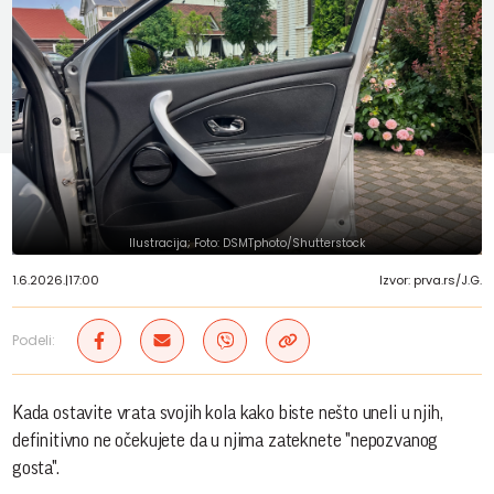
Ilustracija; Foto: DSMTphoto/Shutterstock
1.6.2026.
|
17:00
Izvor: prva.rs/J.G.
Podeli:
Kada ostavite vrata svojih kola kako biste nešto uneli u njih,
definitivno ne očekujete da u njima zateknete "nepozvanog
gosta".