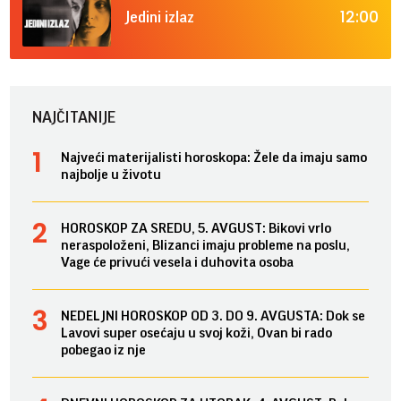
12:00
Jedini izlaz
NAJČITANIJE
Najveći materijalisti horoskopa: Žele da imaju samo
najbolje u životu
HOROSKOP ZA SREDU, 5. AVGUST: Bikovi vrlo
neraspoloženi, Blizanci imaju probleme na poslu,
Vage će privući vesela i duhovita osoba
NEDELJNI HOROSKOP OD 3. DO 9. AVGUSTA: Dok se
Lavovi super osećaju u svoj koži, Ovan bi rado
pobegao iz nje