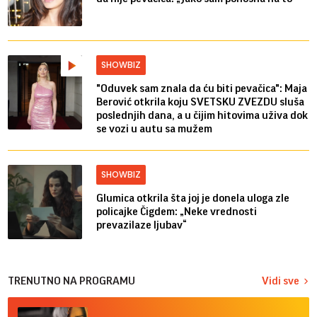
SHOWBIZ
"Oduvek sam znala da ću biti pevačica": Maja
Berović otkrila koju SVETSKU ZVEZDU sluša
poslednjih dana, a u čijim hitovima uživa dok
se vozi u autu sa mužem
SHOWBIZ
Glumica otkrila šta joj je donela uloga zle
policajke Čigdem: „Neke vrednosti
prevazilaze ljubav“
TRENUTNO NA PROGRAMU
Vidi sve