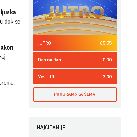
ljuska
du dok se
05:55
JUTRO
Nakon
aj
10:00
Dan na dan
13:00
Vesti 13
premu.
PROGRAMSKA ŠEMA
NAJČITANIJE