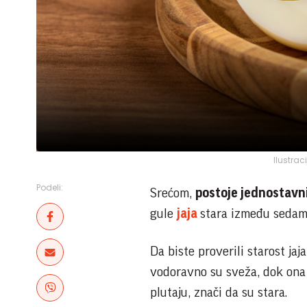
Ilustrac
Podeli:
Srećom,
postoje jednostavni
gule
jaja
stara između sedam 
Da biste proverili starost ja
vodoravno su sveža, dok ona 
plutaju, znači da su stara.