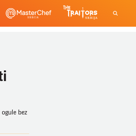
ti
e ogule bez