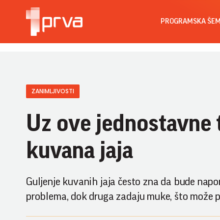
PROGRAMSKA ŠE
ZANIMLJIVOSTI
Uz ove jednostavne t
kuvana jaja
Guljenje kuvanih jaja često zna da bude naporn
problema, dok druga zadaju muke, što može pr