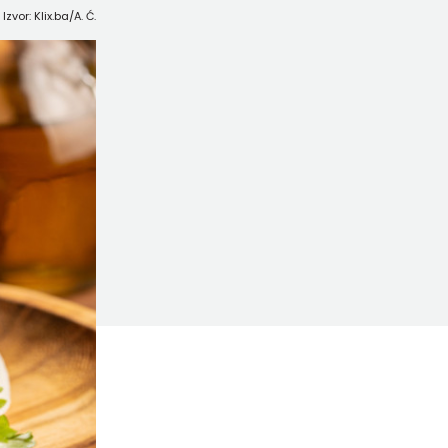
Izvor: Klix.ba/A. Ć.