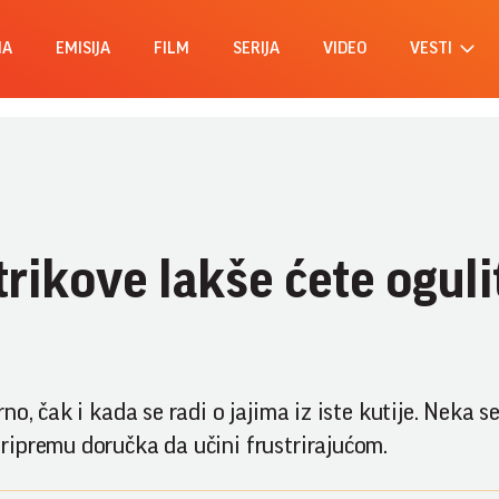
MA
EMISIJA
FILM
SERIJA
VIDEO
VESTI
rikove lakše ćete oguli
o, čak i kada se radi o jajima iz iste kutije. Neka s
ipremu doručka da učini frustrirajućom.