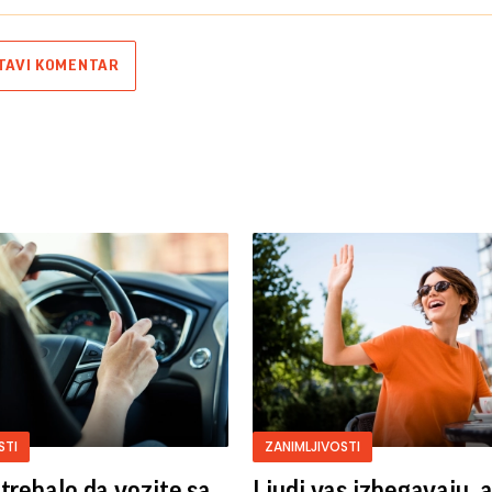
TAVI KOMENTAR
STI
ZANIMLJIVOSTI
 trebalo da vozite sa
Ljudi vas izbegavaju, 