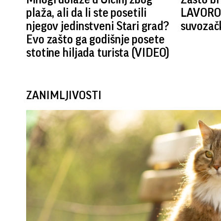
plaža, ali da li ste posetili
LAVORO
njegov jedinstveni Stari grad?
suvozač
Evo zašto ga godišnje posete
stotine hiljada turista (VIDEO)
ZANIMLJIVOSTI