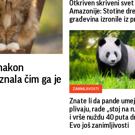
Otkriven skriveni svet
Amazonije: Stotine dr
građevina izronile iz 
nakon
znala čim ga je
ZANIMLJIVOSTI
Znate li da pande ume
plivaju, rade „stoj na 
i vrše nuždu 40 puta 
Evo još zanimljivosti