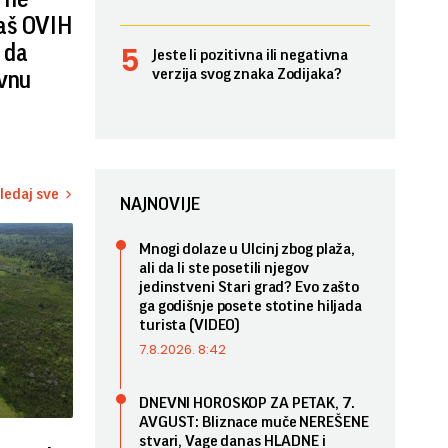
aš OVIH
 da
Jeste li pozitivna ili negativna
verzija svog znaka Zodijaka?
ivnu
ledaj sve
NAJNOVIJE
Mnogi dolaze u Ulcinj zbog plaža,
ali da li ste posetili njegov
jedinstveni Stari grad? Evo zašto
ga godišnje posete stotine hiljada
turista (VIDEO)
7.8.2026. 8:42
DNEVNI HOROSKOP ZA PETAK, 7.
AVGUST: Bliznace muče NEREŠENE
stvari, Vage danas HLADNE i