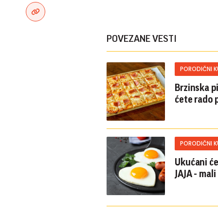
POVEZANE VESTI
PORODIČNI 
Brzinska p
ćete rado 
PORODIČNI 
Ukućani će
JAJA - mali