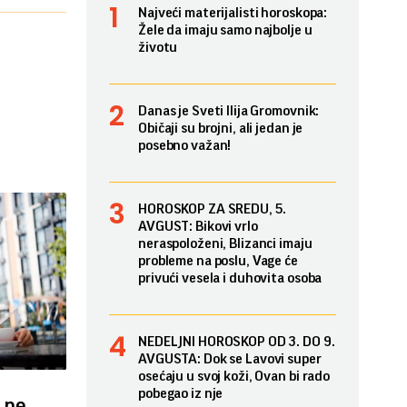
Najveći materijalisti horoskopa:
Žele da imaju samo najbolje u
životu
Danas je Sveti Ilija Gromovnik:
Običaji su brojni, ali jedan je
posebno važan!
HOROSKOP ZA SREDU, 5.
AVGUST: Bikovi vrlo
neraspoloženi, Blizanci imaju
probleme na poslu, Vage će
privući vesela i duhovita osoba
NEDELJNI HOROSKOP OD 3. DO 9.
AVGUSTA: Dok se Lavovi super
osećaju u svoj koži, Ovan bi rado
pobegao iz nje
a ne