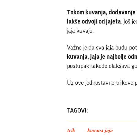
Tokom kuvanja, dodavanje 
lakše odvoji od jajeta
. Još 
jaja kuvaju.
Važno je da sva jaja budu po
kuvanja, jaja je najbolje od
postupak takođe olakšava gul
Uz ove jednostavne trikove p
TAGOVI:
trik
kuvana jaja