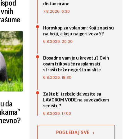
 ispod
distancirane
evnih
7.8.2026. 6:30
prašume
Horoskop za volanom: Koji znaci su
najbolji, a koju najgori vozači?
6.8.2026. 20:00
Dosadno vam je u krevetu? Ovih
osam trikova će rasplamsati
strasti brže nego što mislite
6.8.2026. 18:30
Zašto bi trebalo da vozite sa
LAVOROM VODE na suvozačkom
ju da
sedištu?
rukama”
6.8.2026. 17:00
dnevno?
POGLEDAJ SVE