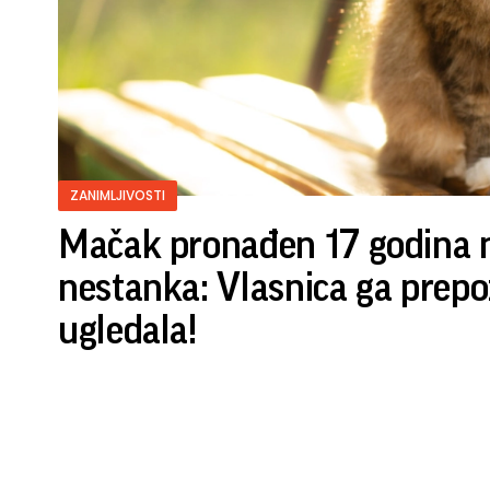
ZANIMLJIVOSTI
Mačak pronađen 17 godina 
nestanka: Vlasnica ga prepo
ugledala!