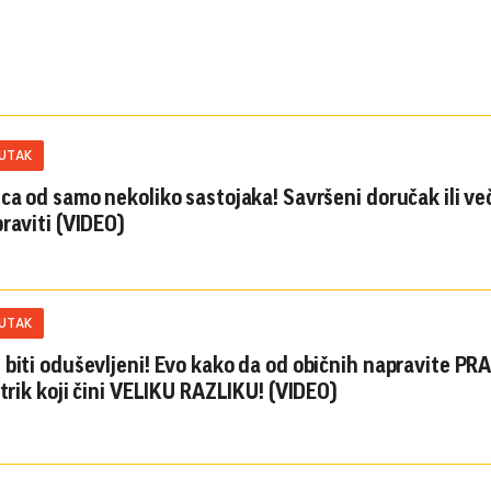
KUTAK
ica od samo nekoliko sastojaka! Savršeni doručak ili več
praviti (VIDEO)
KUTAK
 biti oduševljeni! Evo kako da od običnih napravite P
 trik koji čini VELIKU RAZLIKU! (VIDEO)