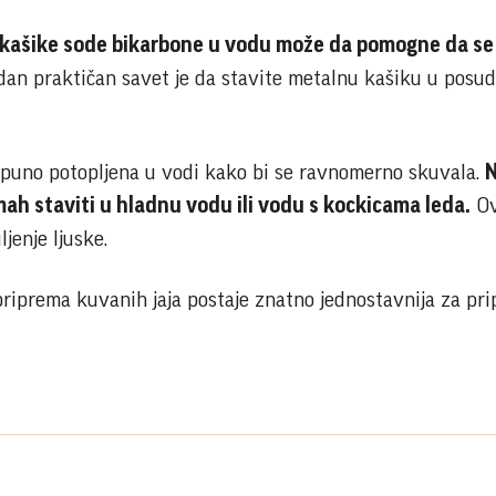
kašike sode bikarbone u vodu može da pomogne da se 
jedan praktičan savet je da stavite metalnu kašiku u posu
tpuno potopljena u vodi kako bi se ravnomerno skuvala.
mah staviti u hladnu vodu ili vodu s kockicama leda.
Ov
jenje ljuske.
riprema kuvanih jaja postaje znatno jednostavnija za pri