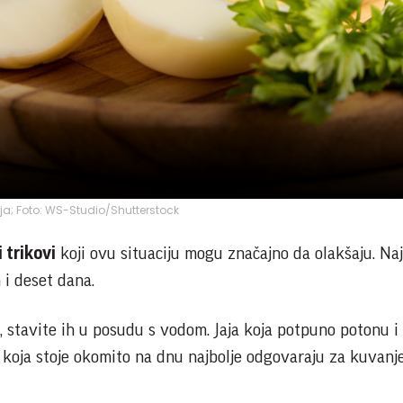
ija; Foto: WS-Studio/Shutterstock
 trikovi
koji ovu situaciju mogu značajno da olakšaju. Naj
i deset dana.
ja, stavite ih u posudu s vodom. Jaja koja potpuno potonu i
koja stoje okomito na dnu najbolje odgovaraju za kuvanje