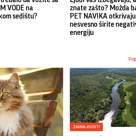
M VODE na
znate zašto? Možda b
kom sedištu?
PET NAVIKA otkrivaju
nesvesno širite negat
energiju
Pog
ZANIMLJIVOSTI