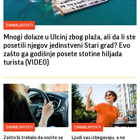
ZANIMLJIVOSTI
Mnogi dolaze u Ulcinj zbog plaža, ali da li ste
posetili njegov jedinstveni Stari grad? Evo
zašto ga godišnje posete stotine hiljada
turista (VIDEO)
ZANIMLJIVOSTI
ZANIMLJIVOSTI
Zašto bi trebalo da vozite sa
Ljudi vas izbegavaju, a ne