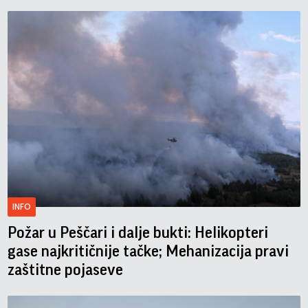
INFO
Požar u Peščari i dalje bukti: Helikopteri
gase najkritičnije tačke; Mehanizacija pravi
zaštitne pojaseve