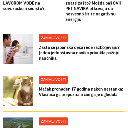
LAVOROM VODE na
znate zašto? Možda baš OVIH
suvozačkom sedištu?
PET NAVIKA otkrivaju da
nesvesno širite negativnu
energiju
ZANIMLJIVOSTI
Zašto se japanska deca ređe razboljevaju?
Jedna jednostavna navika privukla pažnju
naučnika
ZANIMLJIVOSTI
Mačak pronađen 17 godina nakon nestanka:
Vlasnica ga prepoznala čim ga je ugledala!
ZANIMLJIVOSTI