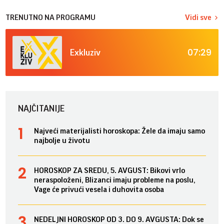
TRENUTNO NA PROGRAMU
Vidi sve
07:29
Exkluziv
NAJČITANIJE
Najveći materijalisti horoskopa: Žele da imaju samo
najbolje u životu
HOROSKOP ZA SREDU, 5. AVGUST: Bikovi vrlo
neraspoloženi, Blizanci imaju probleme na poslu,
Vage će privući vesela i duhovita osoba
NEDELJNI HOROSKOP OD 3. DO 9. AVGUSTA: Dok se