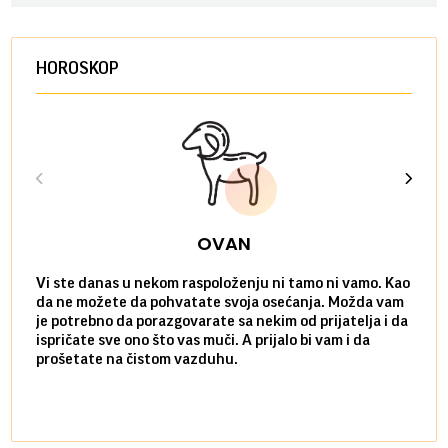
HOROSKOP
OVAN
Vi ste danas u nekom raspoloženju ni tamo ni vamo. Kao
Danas
da ne možete da pohvatate svoja osećanja. Možda vam
posve
je potrebno da porazgovarate sa nekim od prijatelja i da
susre
ispričate sve ono što vas muči. A prijalo bi vam i da
volel
prošetate na čistom vazduhu.
način