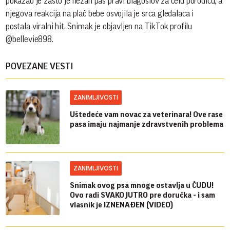
pokazao je zašto je nežan pas pravi blagoslov za celu porodicu, a
njegova reakcija na plač bebe osvojila je srca gledalaca i
postala viralni hit. Snimak je objavljen na TikTok profilu
@bellevie898.
POVEZANE VESTI
ZANIMLJIVOSTI
Uštedeće vam novac za veterinara! Ove rase
pasa imaju najmanje zdravstvenih problema
ZANIMLJIVOSTI
Snimak ovog psa mnoge ostavlja u ČUDU!
Ovo radi SVAKO JUTRO pre doručka - i sam
vlasnik je IZNENAĐEN (VIDEO)