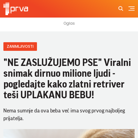
ZANIMLJIVOSTI
"NE ZASLUŽUJEMO PSE" Viralni
snimak dirnuo milione ljudi -
pogledajte kako zlatni retriver
teši UPLAKANU BEBU!
Nema sumnje da ova beba već ima svog prvog najboljeg
prijatelja.