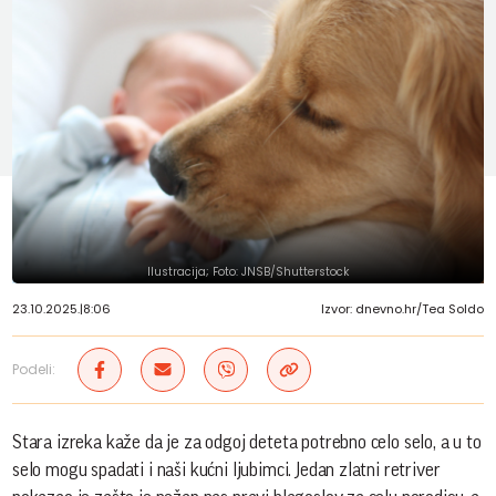
Ilustracija; Foto: JNSB/Shutterstock
23.10.2025.
|
8:06
Izvor: dnevno.hr/Tea Soldo
Podeli:
Stara izreka kaže da je za odgoj deteta potrebno celo selo, a u to
selo mogu spadati i naši kućni ljubimci. Jedan zlatni retriver