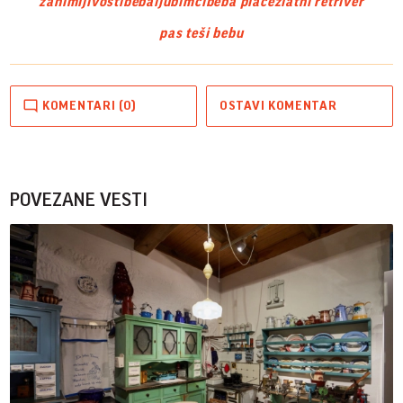
zanimljivosti
beba
ljubimci
beba plače
zlatni retriver
pas teši bebu
KOMENTARI (0)
OSTAVI KOMENTAR
POVEZANE VESTI