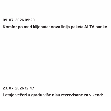
09. 07. 2026 09:20
Komfor po meri klijenata: nova linija paketa ALTA banke
23. 07. 2026 12:47
Letnje večeri u gradu više nisu rezervisane za vikend:
Zašto sve više ljudi bira večeru koja se spontano
pretvori u druženje