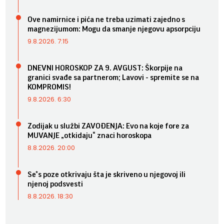
Ove namirnice i pića ne treba uzimati zajedno s
magnezijumom: Mogu da smanje njegovu apsorpciju
9.8.2026. 7:15
DNEVNI HOROSKOP ZA 9. AVGUST: Škorpije na
granici svađe sa partnerom; Lavovi - spremite se na
KOMPROMIS!
9.8.2026. 6:30
Zodijak u službi ZAVOĐENJA: Evo na koje fore za
MUVANJE „otkidaju“ znaci horoskopa
8.8.2026. 20:00
Se*s poze otkrivaju šta je skriveno u njegovoj ili
njenoj podsvesti
8.8.2026. 18:30