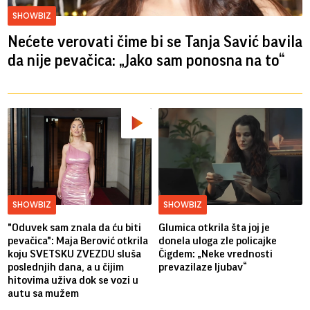
SHOWBIZ
Nećete verovati čime bi se Tanja Savić bavila
da nije pevačica: „Jako sam ponosna na to“
SHOWBIZ
SHOWBIZ
"Oduvek sam znala da ću biti
Glumica otkrila šta joj je
pevačica": Maja Berović otkrila
donela uloga zle policajke
koju SVETSKU ZVEZDU sluša
Čigdem: „Neke vrednosti
poslednjih dana, a u čijim
prevazilaze ljubav“
hitovima uživa dok se vozi u
autu sa mužem