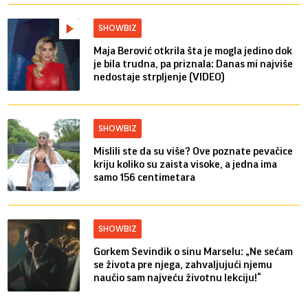
SHOWBIZ
Maja Berović otkrila šta je mogla jedino dok
je bila trudna, pa priznala: Danas mi najviše
nedostaje strpljenje (VIDEO)
SHOWBIZ
Mislili ste da su više? Ove poznate pevačice
kriju koliko su zaista visoke, a jedna ima
samo 156 centimetara
SHOWBIZ
Gorkem Sevindik o sinu Marselu: „Ne sećam
se života pre njega, zahvaljujući njemu
naučio sam najveću životnu lekciju!“