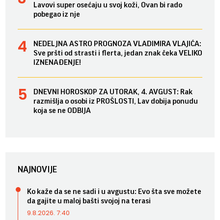
Lavovi super osećaju u svoj koži, Ovan bi rado
pobegao iz nje
NEDELJNA ASTRO PROGNOZA VLADIMIRA VLAJIĆA:
Sve pršti od strasti i flerta, jedan znak čeka VELIKO
IZNENAĐENJE!
DNEVNI HOROSKOP ZA UTORAK, 4. AVGUST: Rak
razmišlja o osobi iz PROŠLOSTI, Lav dobija ponudu
koja se ne ODBIJA
NAJNOVIJE
Ko kaže da se ne sadi i u avgustu: Evo šta sve možete
da gajite u maloj bašti svojoj na terasi
9.8.2026. 7:40