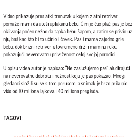
Video prikazuje preslatki trenutak u kojem zlatni retriver
pomaže mami da uteši uplakanu bebu. Čim je čuo plač, pas je bez
oklivanja počeo nežno da tapka bebu šapom, a zatim se privio uz
nju, baš kao što bi to učinio i čovek. Pas i mama zajedno grle
bebu, dok brižni retriver istovremeno drži i maminu ruku,
pokazujući neverovatnu privrženost celoj svojoj porodici.
U opisu videa autor je napisao: “Ne zaslužujemo pse” aludirajući
na neverovatnu dobrotu i nežnost koju je pas pokazao. Mnogi
gledaoci složili su se s tom porukom, a snimak je brzo prikupio
više od 10 miliona lajkova i 40 miliona pregleda.
TAGOVI: