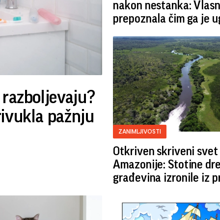
nakon nestanka: Vlasn
prepoznala čim ga je u
 razboljevaju?
rivukla pažnju
ZANIMLJIVOSTI
Otkriven skriveni svet
Amazonije: Stotine dr
građevina izronile iz 