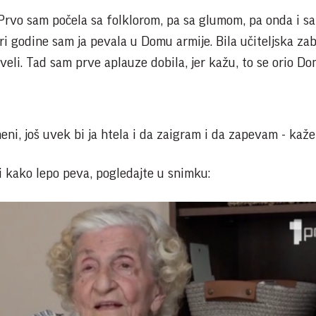
. Prvo sam počela sa folklorom, pa sa glumom, pa onda i s
 godine sam ja pevala u Domu armije. Bila učiteljska zab
 odveli. Tad sam prve aplauze dobila, jer kažu, to se orio Do
eni, još uvek bi ja htela i da zaigram i da zapevam - kaže
i i kako lepo peva, pogledajte u snimku: