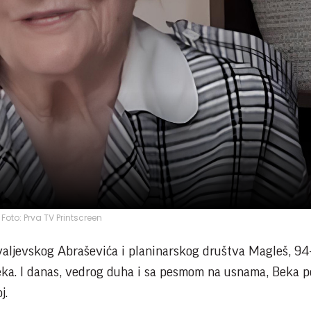
Foto: Prva TV Printscreen
 valjevskog Abraševića i planinarskog društva Magleš, 94
eka. I danas, vedrog duha i sa pesmom na usnama, Beka 
j.