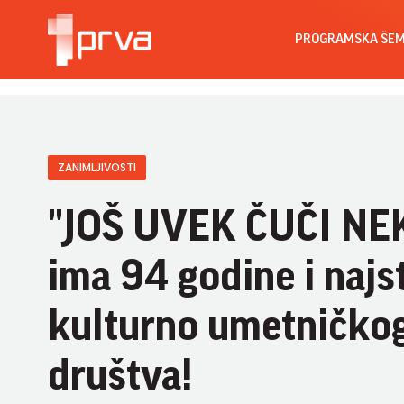
PROGRAMSKA ŠE
ZANIMLJIVOSTI
"JOŠ UVEK ČUČI NE
ima 94 godine i najst
kulturno umetničko
društva!