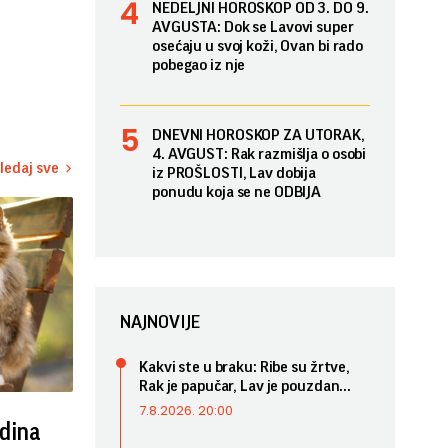
NEDELJNI HOROSKOP OD 3. DO 9.
AVGUSTA: Dok se Lavovi super
osećaju u svoj koži, Ovan bi rado
pobegao iz nje
DNEVNI HOROSKOP ZA UTORAK,
4. AVGUST: Rak razmišlja o osobi
ledaj sve
iz PROŠLOSTI, Lav dobija
ponudu koja se ne ODBIJA
NAJNOVIJE
Kakvi ste u braku: Ribe su žrtve,
Rak je papučar, Lav je pouzdan...
7.8.2026. 20:00
dina