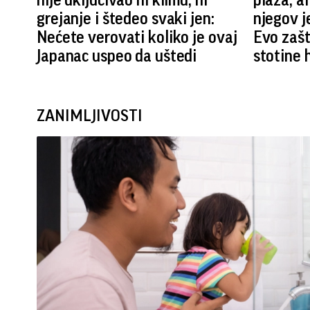
nije uključivao ni klimu, ni
plaža, al
grejanje i štedeo svaki jen:
njegov j
Nećete verovati koliko je ovaj
Evo zašt
Japanac uspeo da uštedi
stotine 
ZANIMLJIVOSTI