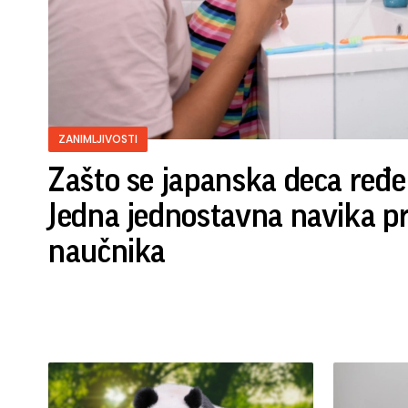
ZANIMLJIVOSTI
Zašto se japanska deca ređe
Jedna jednostavna navika p
naučnika