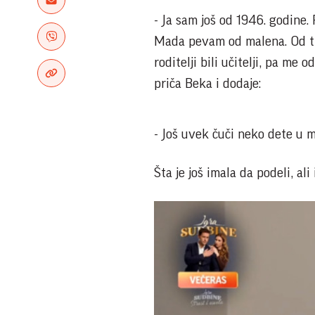
- Ja sam još od 1946. godine
Mada pevam od malena. Od tri
roditelji bili učitelji, pa me
priča Beka i dodaje:
- Još uvek čuči neko dete u m
Šta je još imala da podeli, al