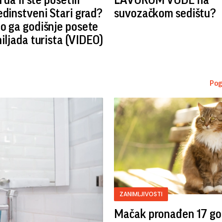
i da li ste posetili
LAVOROM VODE na
edinstveni Stari grad?
suvozačkom sedištu?
o ga godišnje posete
hiljada turista (VIDEO)
Pog
ZANIMLJIVOSTI
Mačak pronađen 17 go