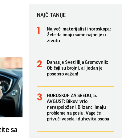
NAJČITANIJE
Najveći materijalisti horoskopa:
Žele da imaju samo najbolje u
životu
Danas je Sveti Ilija Gromovnik:
Običaji su brojni, ali jedan je
posebno važan!
HOROSKOP ZA SREDU, 5.
AVGUST: Bikovi vrlo
neraspoloženi, Blizanci imaju
probleme na poslu, Vage će
privući vesela i duhovita osoba
zite sa