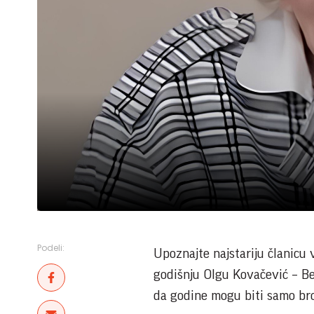
Podeli:
Upoznajte najstariju članicu
godišnju Olgu Kovačević – B
da godine mogu biti samo bro