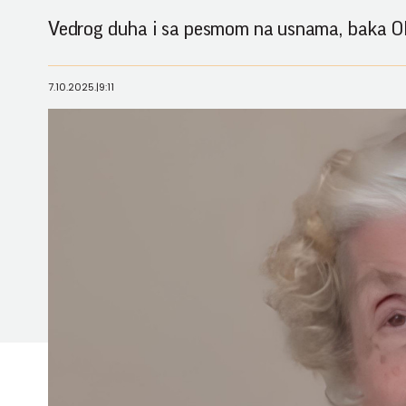
Vedrog duha i sa pesmom na usnama, baka Olg
7.10.2025.
|
9:11