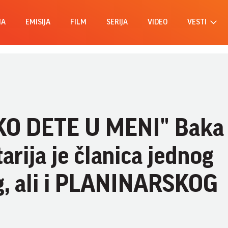
MA
EMISIJA
FILM
SERIJA
VIDEO
VESTI
KO DETE U MENI" Baka
arija je članica jednog
g, ali i PLANINARSKOG