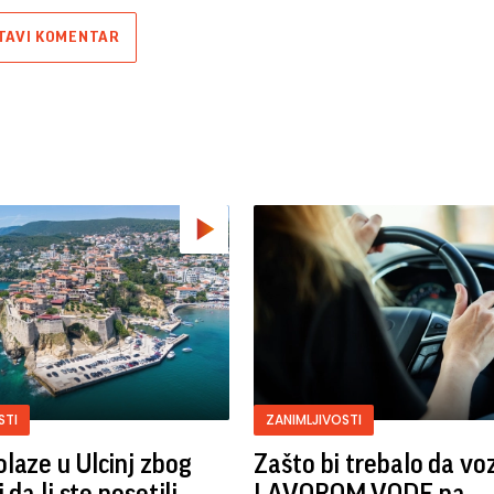
TAVI KOMENTAR
STI
ZANIMLJIVOSTI
laze u Ulcinj zbog
Zašto bi trebalo da vo