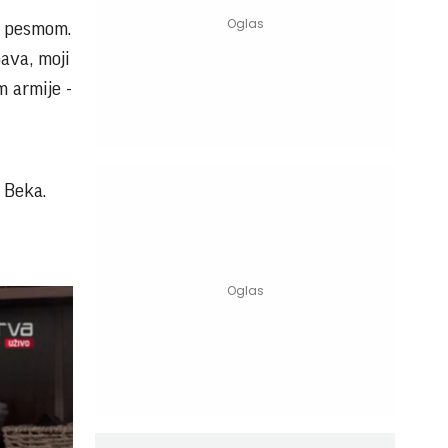
a pesmom.
ava, moji
m armije -
 Beka.