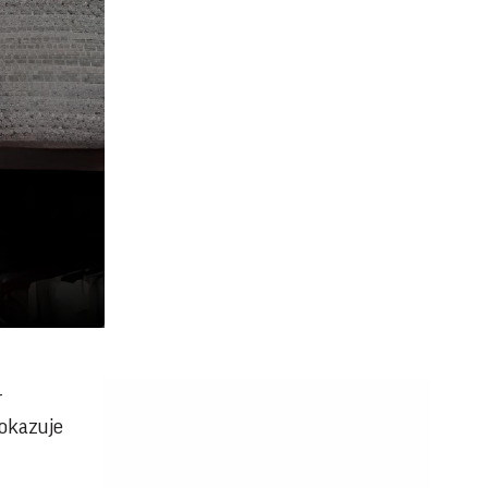
-
pokazuje