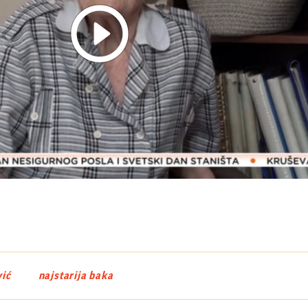
Play
Video
ić
najstarija baka