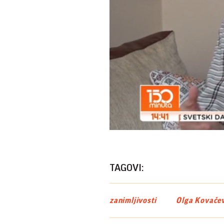
TAGOVI:
zanimljivosti
Olga Kovačev