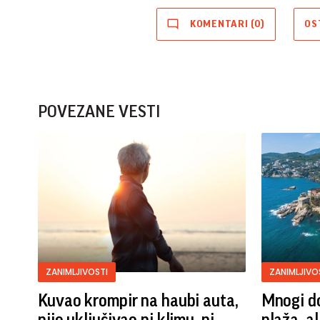
KOMENTARI (0)
OS
POVEZANE VESTI
ZANIMLJIVOSTI
ZANIMLJIVO
Kuvao krompir na haubi auta,
Mnogi do