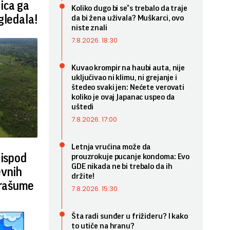
ica ga
Koliko dugo bi se*s trebalo da traje
gledala!
da bi žena uživala? Muškarci, ovo
niste znali
7.8.2026. 18:30
Kuvao krompir na haubi auta, nije
uključivao ni klimu, ni grejanje i
štedeo svaki jen: Nećete verovati
koliko je ovaj Japanac uspeo da
uštedi
7.8.2026. 17:00
Letnja vrućina može da
 ispod
prouzrokuje pucanje kondoma: Evo
GDE nikada ne bi trebalo da ih
evnih
držite!
prašume
7.8.2026. 15:30
Šta radi sunđer u frižideru? I kako
to utiče na hranu?