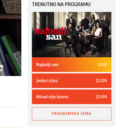
TRENUTNO NA PROGRAMU
21:01
Najbolji san
22:05
Jedini izlaz
23:09
Nikad nije kasno
PROGRAMSKA ŠEMA