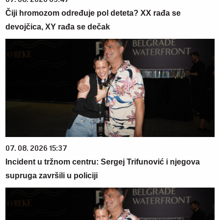
Čiji hromozom određuje pol deteta? XX rađa se
devojčica, XY rađa se dečak
07. 08. 2026 15:37
Incident u tržnom centru: Sergej Trifunović i njegova
supruga završili u policiji