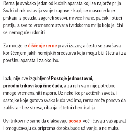
Rerna je svakako jedan od kućnih aparata koji se najbrže prlja.
Svaki obrok ostavlja svoje tragove - kapljice masnoće koje
prskaju iz posuda, zagoreli sosovi, mrvice hrane, pa čak i otisci
prstiju, a sve to vremenom stvara tvrdokorne mrlje koje je, čini
se, nemoguće ukloniti.
Za mnoge je
čišćenje rerne
pravi izazov, a često se završava
korišćenjem jakih hemijskih sredstava koja mogu biti štetna i za
površinu aparata i za okolinu.
Ipak, nije sve izgubljeno!
Postoje jednostavni,
prirodni trikovi koji čine čuda
, a za njih vam nije potrebno
mnogo vremena niti napora. Uz nekoliko praktičnih saveta i
sastojke koje gotovo svaka kuća već ima, rerna može ponovo da
zablista - bez stresa, ribanja i štetnih hemikalija.
Ovi trikovi ne samo da olakšavaju
posao
, već i čuvaju vaš aparat
i omogućavaju da priprema obroka bude uživanje, a ne muka.