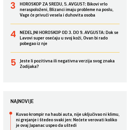
HOROSKOP ZA SREDU, 5. AVGUST: Bikovi vrlo
neraspoloženi, Blizanci imaju probleme na poslu,
Vage će privući vesela i duhovita osoba
NEDELJNI HOROSKOP OD 3. DO 9. AVGUSTA: Dok se
Lavovi super osećaju u svoj koži, Ovan bi rado
pobegao iz nje
Jeste li pozitivna ili negativna verzija svog znaka
Zodijaka?
NAJNOVIJE
Kuvao krompir na haubi auta, nije uključivao ni klimu,
ni grejanje i štedeo svaki jen: Nećete verovati koliko
je ovaj Japanac uspeo da uštedi