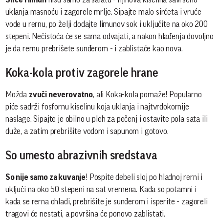
uklanja masnoću i zagorele mrlje. Sipajte malo sirćeta i vruće
vode u rernu, po želji dodajte limunov sok i uključite na oko 200
stepeni. Nečistoća će se sama odvajati, a nakon hlađenja dovoljno
je da rernu prebrišete sunđerom - i zablistaće kao nova.
Koka-kola protiv zagorele hrane
Možda
zvuči neverovatno
, ali Koka-kola pomaže! Popularno
piće sadrži fosfornu kiselinu koja uklanja i najtvrdokornije
naslage. Sipajte je obilno u pleh za pečenj i ostavite pola sata ili
duže, a zatim prebrišite vodom i sapunom i gotovo.
So umesto abrazivnih sredstava
So nije samo za kuvanje
! Pospite debeli sloj po hladnoj rerni i
uključi na oko 50 stepeni na sat vremena. Kada so potamni i
kada se rerna ohladi, prebrišite je sunđerom i isperite - zagoreli
tragovi će nestati, a površina će ponovo zablistati.