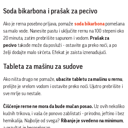
Soda bikarbona i prašak za pecivo
Ako je rerna posebno prljava, pomaže
soda bikarbona
pomešana
sa malo vode. Nanesite pastu i uključite rernu na 100 stepeni oko
20 minuta, zatim prebrišite sapunom i vodom.
Prašak za
pecivo
takođe može da posluži - ostavite ga preko noći, a po
želji dodajte malo sirćeta. Efekat je zaista iznenađujući.
Tableta za mašinu za sudove
Ako ništa drugo ne pomaže,
ubacite tabletu za mašinu u rernu
,
prelijte je vrelom vodom i ostavite preko noći. Ujutro prebrišite i
sve mrlje su nestale.
Čišćenje rerne ne mora da bude mučan posao.
Uz ovih nekoliko
kućnih trikova, i vaša će ponovo zablistati - prirodno, jeftino i bez
hemikalija. Najbolje od svega?
Ribanje je svedeno na minimum
,
a rezultat je besprekoran.