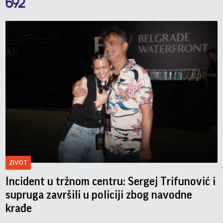
ZIVOT
Incident u tržnom centru: Sergej Trifunović i
supruga završili u policiji zbog navodne
krađe