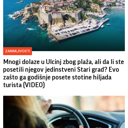
ZANIMLJIVOSTI
Mnogi dolaze u Ulcinj zbog plaža, ali da li ste
posetili njegov jedinstveni Stari grad? Evo
zašto ga godišnje posete stotine hiljada
turista (VIDEO)