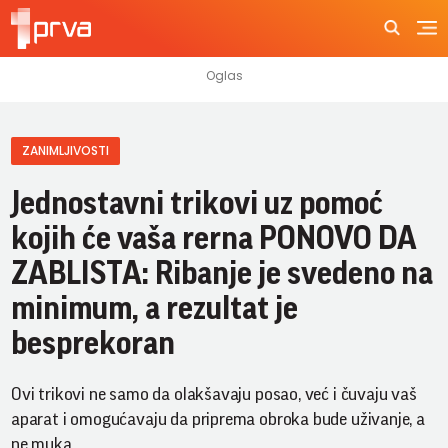
ZANIMLJIVOSTI
Jednostavni trikovi uz pomoć
kojih će vaša rerna PONOVO DA
ZABLISTA: Ribanje je svedeno na
minimum, a rezultat je
besprekoran
Ovi trikovi ne samo da olakšavaju posao, već i čuvaju vaš
aparat i omogućavaju da priprema obroka bude uživanje, a
ne muka.