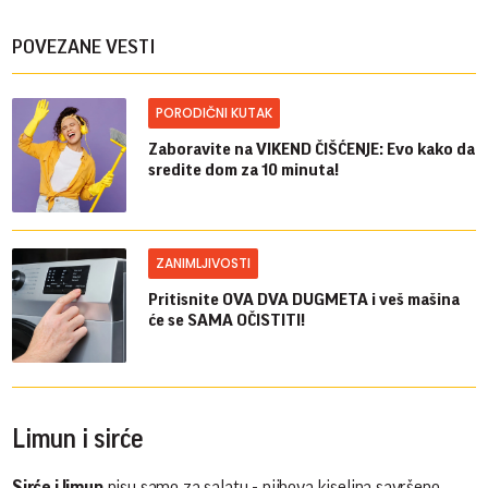
POVEZANE VESTI
PORODIČNI KUTAK
Zaboravite na VIKEND ČIŠĆENJE: Evo kako da
sredite dom za 10 minuta!
ZANIMLJIVOSTI
Pritisnite OVA DVA DUGMETA i veš mašina
će se SAMA OČISTITI!
Limun i sirće
Sirće i limun
nisu samo za salatu - njihova kiselina savršeno