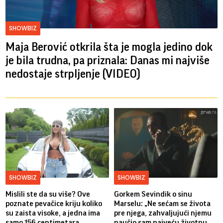
SHOWBIZ
Maja Berović otkrila šta je mogla jedino dok
je bila trudna, pa priznala: Danas mi najviše
nedostaje strpljenje (VIDEO)
SHOWBIZ
SHOWBIZ
Mislili ste da su više? Ove
Gorkem Sevindik o sinu
poznate pevačice kriju koliko
Marselu: „Ne sećam se života
su zaista visoke, a jedna ima
pre njega, zahvaljujući njemu
samo 156 centimetara
naučio sam najveću životnu