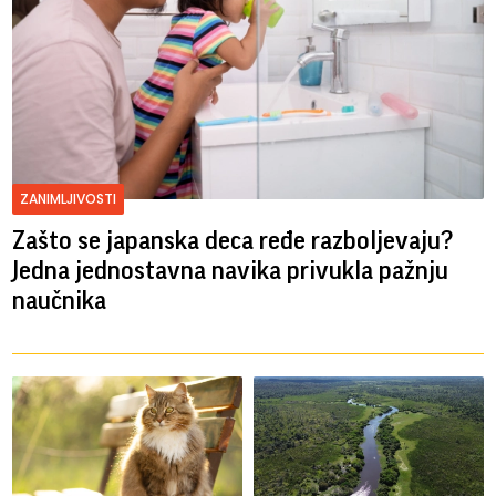
ZANIMLJIVOSTI
Zašto se japanska deca ređe razboljevaju?
Jedna jednostavna navika privukla pažnju
naučnika