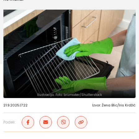
Ilustracija; Foto: brizmaker/Shutterstock
21.9.2025.
|
7:22
Izvor: Žena Blic/Iris Krdžić
Podeli: