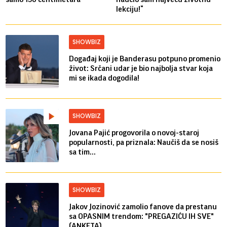
lekciju!“
SHOWBIZ
Događaj koji je Banderasu potpuno promenio
život: Srčani udar je bio najbolja stvar koja
mi se ikada dogodila!
SHOWBIZ
Jovana Pajić progovorila o novoj-staroj
popularnosti, pa priznala: Naučiš da se nosiš
sa tim...
SHOWBIZ
Jakov Jozinović zamolio fanove da prestanu
sa OPASNIM trendom: "PREGAZIĆU IH SVE"
(ANKETA)