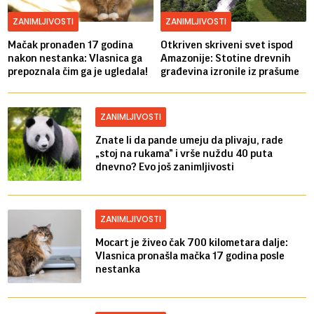
ZANIMLJIVOSTI
ZANIMLJIVOSTI
Mačak pronađen 17 godina
Otkriven skriveni svet ispod
nakon nestanka: Vlasnica ga
Amazonije: Stotine drevnih
prepoznala čim ga je ugledala!
građevina izronile iz prašume
ZANIMLJIVOSTI
Znate li da pande umeju da plivaju, rade
„stoj na rukama” i vrše nuždu 40 puta
dnevno? Evo još zanimljivosti
ZANIMLJIVOSTI
Mocart je živeo čak 700 kilometara dalje:
Vlasnica pronašla mačka 17 godina posle
nestanka