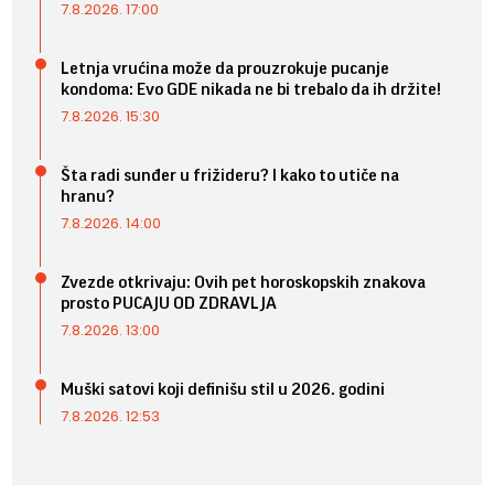
7.8.2026. 17:00
Letnja vrućina može da prouzrokuje pucanje
kondoma: Evo GDE nikada ne bi trebalo da ih držite!
7.8.2026. 15:30
Šta radi sunđer u frižideru? I kako to utiče na
hranu?
7.8.2026. 14:00
Zvezde otkrivaju: Ovih pet horoskopskih znakova
prosto PUCAJU OD ZDRAVLJA
7.8.2026. 13:00
Muški satovi koji definišu stil u 2026. godini
7.8.2026. 12:53