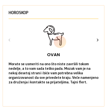
HOROSKOP
OVAN
Morate se usmeriti na ono što niste završili tokom
Sve n
nedelje, a to vam sada teško pada. Mozak vam je na
potpu
nekoj desetoj strani i biće vam potrebna velika
stvar
organizovanost da sve privedete kraju. Veče namenjeno
tempo
za druženja i kontakte sa prijateljima. Tajni flert.
najbl