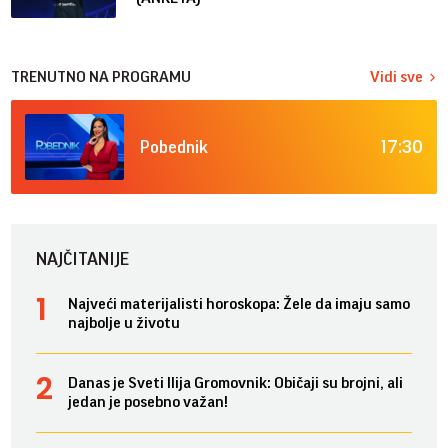
TRENUTNO NA PROGRAMU
Vidi sve
17:30
Pobednik
NAJČITANIJE
Najveći materijalisti horoskopa: Žele da imaju samo
najbolje u životu
Danas je Sveti Ilija Gromovnik: Običaji su brojni, ali
jedan je posebno važan!