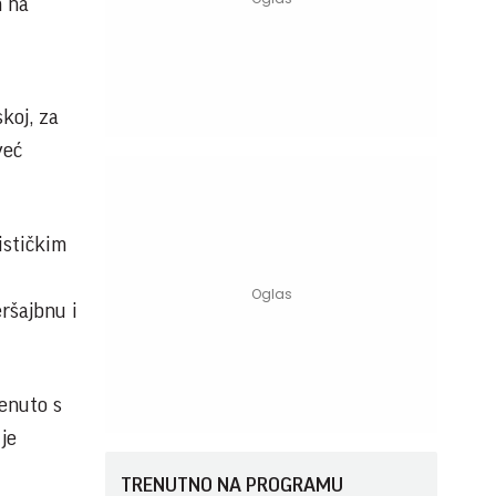
m na
skoj, za
već
ističkim
ršajbnu i
renuto s
je
TRENUTNO NA PROGRAMU