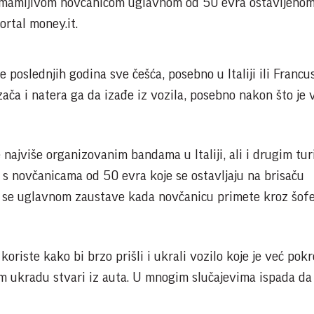
primamljivom novčanicom uglavnom od 50 evra ostavljeno
ortal money.it.
e poslednjih godina sve češća, posebno u Italiji ili Francu
zača i natera ga da izađe iz vozila, posebno nakon što je 
 najviše organizovanim bandama u Italiji, ali i drugim tur
 s novčanicama od 50 evra koje se ostavljaju na brisaču
i se uglavnom zaustave kada novčanicu primete kroz šofe
 koriste kako bi brzo prišli i ukrali vozilo koje je već pok
am ukradu stvari iz auta. U mnogim slučajevima ispada da 