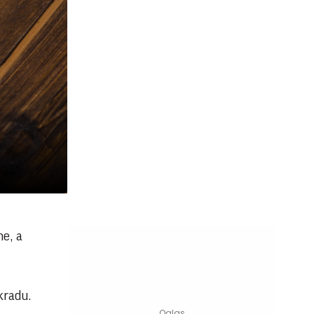
ne, a
kradu.