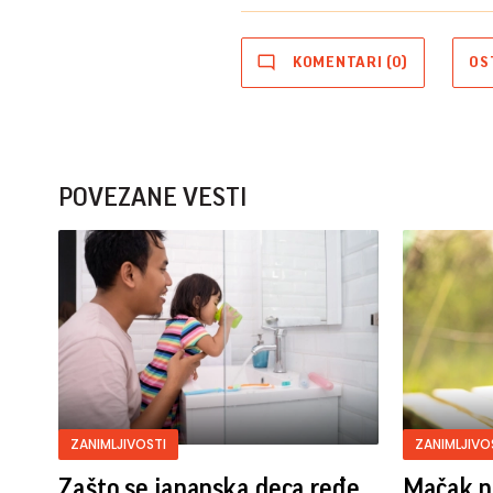
KOMENTARI (0)
OS
POVEZANE VESTI
ZANIMLJIVOSTI
ZANIMLJIVO
Zašto se japanska deca ređe
Mačak p