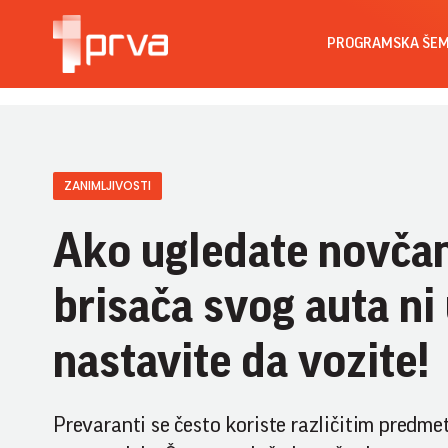
PROGRAMSKA ŠE
ZANIMLJIVOSTI
Ako ugledate novčan
brisača svog auta ni 
nastavite da vozite!
Prevaranti se često koriste različitim predm