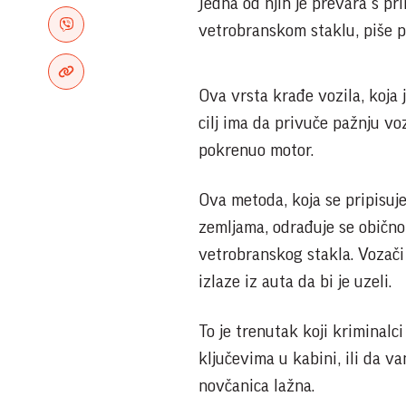
Jedna od njih je prevara s 
vetrobranskom staklu, piše p
Ova vrsta krađe vozila, koja j
cilj ima da privuče pažnju vo
pokrenuo motor.
Ova metoda, koja se pripisuje
zemljama, odrađuje se obično
vetrobranskog stakla. Vozač
izlaze iz auta da bi je uzeli.
To je trenutak koji kriminalci
ključevima u kabini, ili da v
novčanica lažna.