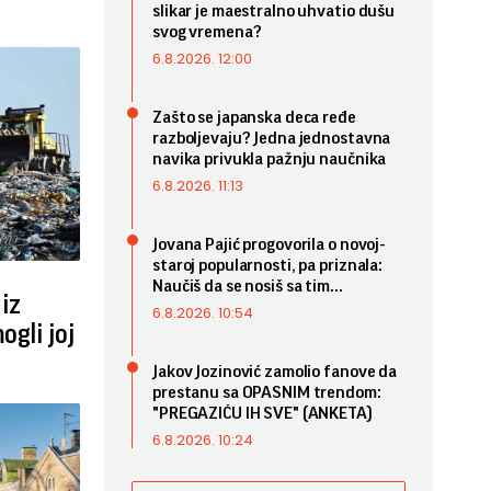
slikar je maestralno uhvatio dušu
svog vremena?
6.8.2026. 12:00
Zašto se japanska deca ređe
razboljevaju? Jedna jednostavna
navika privukla pažnju naučnika
6.8.2026. 11:13
Jovana Pajić progovorila o novoj-
staroj popularnosti, pa priznala:
Naučiš da se nosiš sa tim...
 iz
6.8.2026. 10:54
ogli joj
Jakov Jozinović zamolio fanove da
prestanu sa OPASNIM trendom:
"PREGAZIĆU IH SVE" (ANKETA)
6.8.2026. 10:24