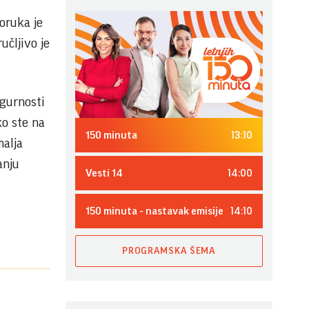
oruka je
čljivo je
igurnosti
ko ste na
13:10
150 minuta
malja
anju
14:00
Vesti 14
14:10
150 minuta - nastavak emisije
PROGRAMSKA ŠEMA