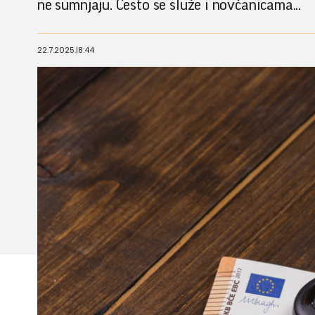
ne sumnjaju. Često se služe i novčanicama...
22.7.2025.
|
8:44