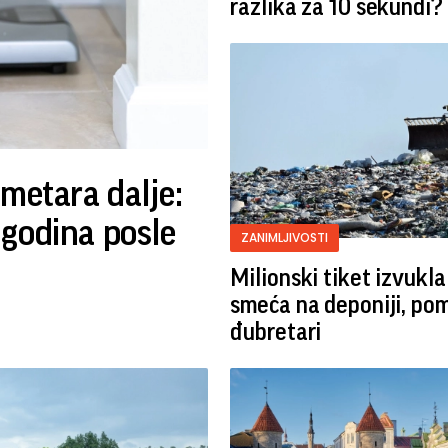
razlika za 10 sekundi?
metara dalje:
 godina posle
ZANIMLJIVOSTI
Milionski tiket izvukla
smeća na deponiji, pom
đubretari