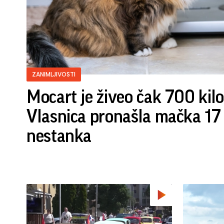
ZANIMLJIVOSTI
Mocart je živeo čak 700 kilo
Vlasnica pronašla mačka 17
nestanka