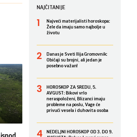
NAJČITANIJE
Najveći materijalisti horoskopa:
Žele da imaju samo najbolje u
životu
Danas je Sveti Ilija Gromovnik:
Običaji su brojni, ali jedan je
posebno važan!
HOROSKOP ZA SREDU, 5.
AVGUST: Bikovi vrlo
neraspoloženi, Blizanci imaju
probleme na poslu, Vage će
privući vesela i duhovita osoba
NEDELJNI HOROSKOP OD 3. DO 9.
 ispod