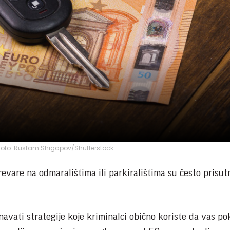
; Foto: Rustam Shigapov/Shutterstock
vare na odmaralištima ili parkiralištima su često prisut
navati strategije koje kriminalci obično koriste da vas po