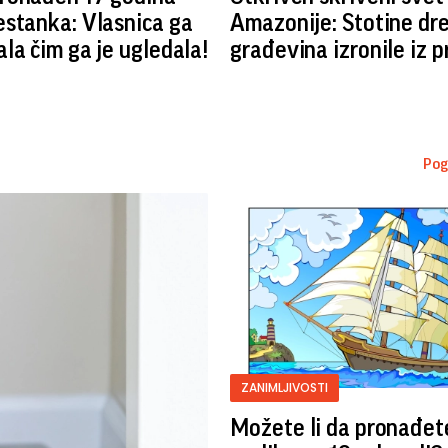
stanka: Vlasnica ga
Amazonije: Stotine dr
la čim ga je ugledala!
građevina izronile iz 
Pog
ZANIMLJIVOSTI
Možete li da pronađet