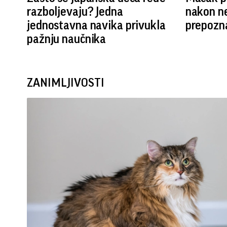
razboljevaju? Jedna
nakon ne
jednostavna navika privukla
prepozna
pažnju naučnika
ZANIMLJIVOSTI