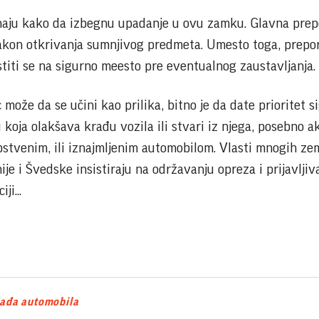
naju kako da izbegnu upadanje u ovu zamku. Glavna prep
kon otkrivanja sumnjivog predmeta. Umesto toga, preporu
titi se na sigurno meesto pre eventualnog zaustavljanja.
ože da se učini kao prilika, bitno je da date prioritet s
 koja olakšava krađu vozila ili stvari iz njega, posebno a
stvenim, ili iznajmljenim automobilom. Vlasti mnogih ze
ije i Švedske insistiraju na održavanju opreza i prijavljiv
ji...
ađa automobila