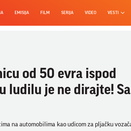
MA
EMISIJA
FILM
SERIJA
VIDEO
VESTI
icu od 50 evra ispod
u ludilu je ne dirajte! 
etima na automobilima kao udicom za pljačku vozača