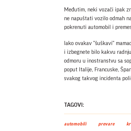
Međutim, neki vozači ipak z
ne napuštati vozilo odmah na
pokrenuti automobil i premes
Iako ovakav "šuškavi" mamac m
i izbegnete bilo kakvu radnju
odmoru u inostranstvu sa sop
poput Italije, Francuske, Špan
svakog takvog incidenta polici
TAGOVI:
automobili
prevare
kr