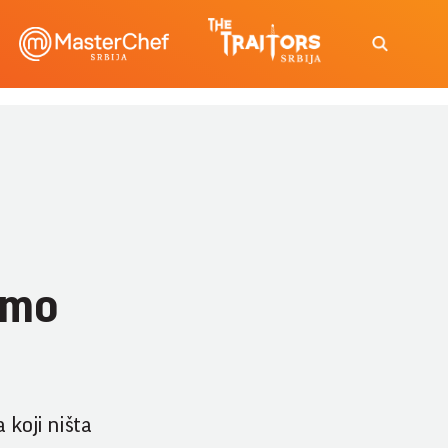
Samo
 koji ništa