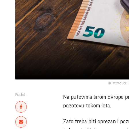
Ilustracija
Podeli:
Na putevima širom Evrope pre
pogotovu tokom leta.
Zato treba biti oprezan i poz