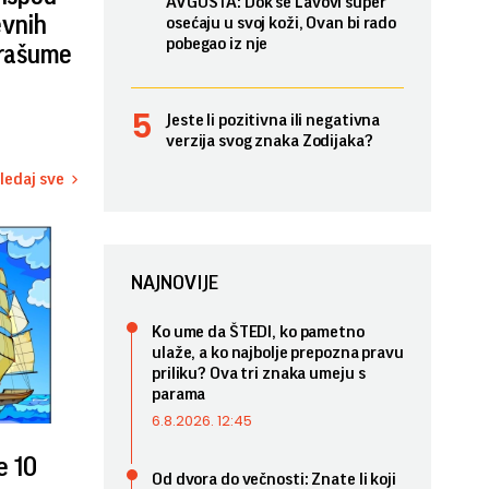
AVGUSTA: Dok se Lavovi super
evnih
osećaju u svoj koži, Ovan bi rado
pobegao iz nje
prašume
Jeste li pozitivna ili negativna
verzija svog znaka Zodijaka?
ledaj sve
NAJNOVIJE
Ko ume da ŠTEDI, ko pametno
ulaže, a ko najbolje prepozna pravu
priliku? Ova tri znaka umeju s
parama
6.8.2026. 12:45
e 10
Od dvora do večnosti: Znate li koji