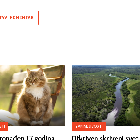
TAVI KOMENTAR
STI
ZANIMLJIVOSTI
ronađen 17 godina
Otkriven skriveni svet