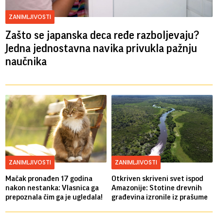
ZANIMLJIVOSTI
Zašto se japanska deca ređe razboljevaju?
Jedna jednostavna navika privukla pažnju
naučnika
ZANIMLJIVOSTI
ZANIMLJIVOSTI
Mačak pronađen 17 godina
Otkriven skriveni svet ispod
nakon nestanka: Vlasnica ga
Amazonije: Stotine drevnih
prepoznala čim ga je ugledala!
građevina izronile iz prašume