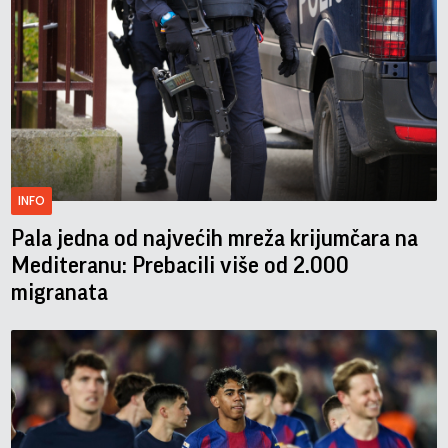
INFO
Pala jedna od najvećih mreža krijumčara na
Mediteranu: Prebacili više od 2.000
migranata