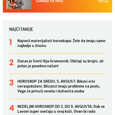
19:02
Dadilja sa sela
NAJČITANIJE
Najveći materijalisti horoskopa: Žele da imaju samo
najbolje u životu
Danas je Sveti Ilija Gromovnik: Običaji su brojni, ali
jedan je posebno važan!
HOROSKOP ZA SREDU, 5. AVGUST: Bikovi vrlo
neraspoloženi, Blizanci imaju probleme na poslu,
Vage će privući vesela i duhovita osoba
NEDELJNI HOROSKOP OD 3. DO 9. AVGUSTA: Dok se
Lavovi super osećaju u svoj koži, Ovan bi rado