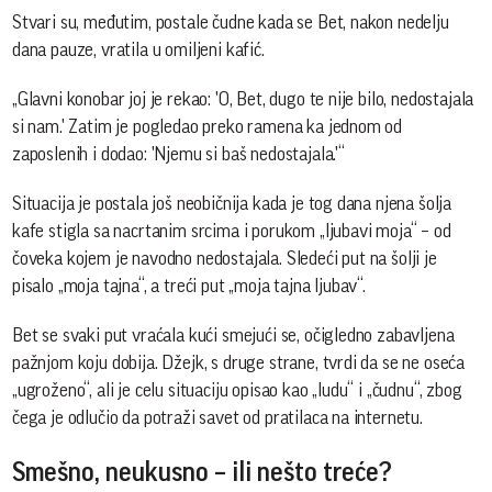
Stvari su, međutim, postale čudne kada se Bet, nakon nedelju
dana pauze, vratila u omiljeni kafić.
„Glavni konobar joj je rekao: 'O, Bet, dugo te nije bilo, nedostajala
si nam.' Zatim je pogledao preko ramena ka jednom od
zaposlenih i dodao: 'Njemu si baš nedostajala.'“
Situacija je postala još neobičnija kada je tog dana njena šolja
kafe stigla sa nacrtanim srcima i porukom „ljubavi moja“ – od
čoveka kojem je navodno nedostajala. Sledeći put na šolji je
pisalo „moja tajna“, a treći put „moja tajna ljubav“.
Bet se svaki put vraćala kući smejući se, očigledno zabavljena
pažnjom koju dobija. Džejk, s druge strane, tvrdi da se ne oseća
„ugroženo“, ali je celu situaciju opisao kao „ludu“ i „čudnu“, zbog
čega je odlučio da potraži savet od pratilaca na internetu.
Smešno, neukusno – ili nešto treće?