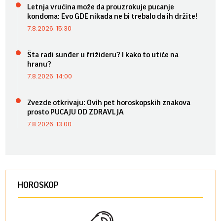
Letnja vrućina može da prouzrokuje pucanje
kondoma: Evo GDE nikada ne bi trebalo da ih držite!
7.8.2026. 15:30
Šta radi sunđer u frižideru? I kako to utiče na
hranu?
7.8.2026. 14:00
Zvezde otkrivaju: Ovih pet horoskopskih znakova
prosto PUCAJU OD ZDRAVLJA
7.8.2026. 13:00
HOROSKOP