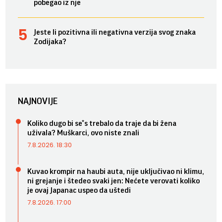
pobegao iz nje
Jeste li pozitivna ili negativna verzija svog znaka
Zodijaka?
NAJNOVIJE
Koliko dugo bi se*s trebalo da traje da bi žena
uživala? Muškarci, ovo niste znali
7.8.2026. 18:30
Kuvao krompir na haubi auta, nije uključivao ni klimu,
ni grejanje i štedeo svaki jen: Nećete verovati koliko
je ovaj Japanac uspeo da uštedi
7.8.2026. 17:00