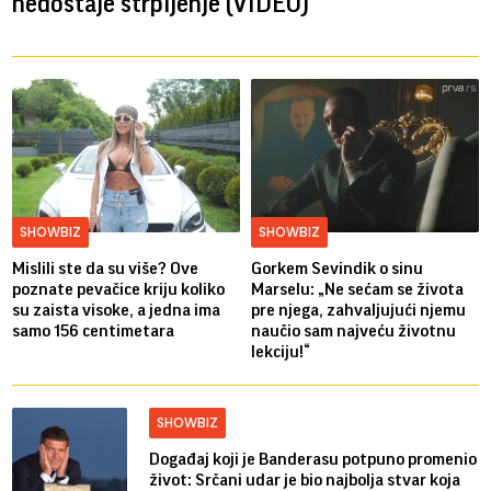
nedostaje strpljenje (VIDEO)
SHOWBIZ
SHOWBIZ
Mislili ste da su više? Ove
Gorkem Sevindik o sinu
poznate pevačice kriju koliko
Marselu: „Ne sećam se života
su zaista visoke, a jedna ima
pre njega, zahvaljujući njemu
samo 156 centimetara
naučio sam najveću životnu
lekciju!“
SHOWBIZ
Događaj koji je Banderasu potpuno promenio
život: Srčani udar je bio najbolja stvar koja