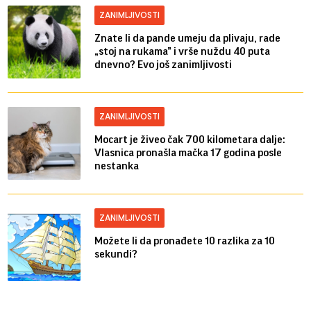
ZANIMLJIVOSTI
Znate li da pande umeju da plivaju, rade
„stoj na rukama” i vrše nuždu 40 puta
dnevno? Evo još zanimljivosti
ZANIMLJIVOSTI
Mocart je živeo čak 700 kilometara dalje:
Vlasnica pronašla mačka 17 godina posle
nestanka
ZANIMLJIVOSTI
Možete li da pronađete 10 razlika za 10
sekundi?