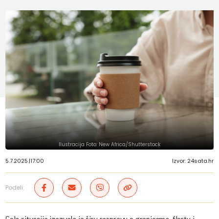
Ilustracija Foto: New Africa/Shutterstock
5.7.2025.
|
17:00
Izvor: 24sata.hr
Podeli: