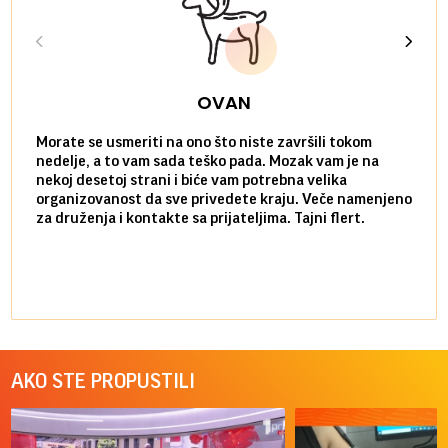
OVAN
Morate se usmeriti na ono što niste završili tokom
Sve n
nedelje, a to vam sada teško pada. Mozak vam je na
potpu
nekoj desetoj strani i biće vam potrebna velika
stvar
organizovanost da sve privedete kraju. Veče namenjeno
tempo
za druženja i kontakte sa prijateljima. Tajni flert.
najbl
AKO STE PROPUSTILI