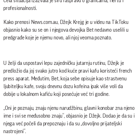
Cela situacija izazvala je širu raspravu o granicama, flertu i
profesionalnosti.
Kako prenosi News.com.au, Džejk Krejg je u videu na TikToku
objasnio kako su se on i njegova devojka Bet nedavno uselili u
predgrađe koje je njemu novo, ali njoj veoma poznato.
U želji da uspostavi lepu zajedničku jutarnju rutinu, Džejk je
predložio da joj svako jutro kod kuće pravi kafu koristeći french
press aparat. Međutim, Bet, koja sebe opisuje kao strastvenu
ljubiteljku kafe, svoju dnevnu dozu kofeina ipak više voli da
dobije u lokalnom kafiću koji posećuje već tri godine.
„Oni je poznaju, znaju njenu narudžbinu, glavni konobar zna njeno
ime i svi se međusobno znaju“, objasnio je Džejk. Dodao je da su i
njega već počeli da prepoznaju i da su „dovoljno prijateljski
nastrojeni“.