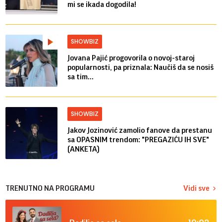
mi se ikada dogodila!
SHOWBIZ
Jovana Pajić progovorila o novoj-staroj
popularnosti, pa priznala: Naučiš da se nosiš
sa tim...
SHOWBIZ
Jakov Jozinović zamolio fanove da prestanu
sa OPASNIM trendom: "PREGAZIĆU IH SVE"
(ANKETA)
TRENUTNO NA PROGRAMU
Vidi sve