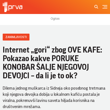
ZANIMLJIVOSTI
Internet „gori“ zbog OVE KAFE:
Pokazao kakve PORUKE
KONOBAR ŠALJE NJEGOVOJ
DEVOJCI – da li je to ok?
Dilema jednog muškarca iz Sidneja oko posebnog tretmana
koji njegova devojka dobija u lokalnom kafiću postala je
viralna, pokrenuvši lavinu saveta hiljada korisnika na
društvenim mrežama.