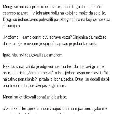
Mnogi su mu dali praktične savete, poput toga da kupi kućni
espreso aparat ili višekratnu šolju na kojoj ne može da se piše.
Drugi su jednostavno pohvalili par zbog načina na koji se nose sa
situacijom.
„Možemo li samo ceniti ovu zdravu vezu? Činjenica da možete
da se smejete ovome je sjajna“, napisao je jedan korisnik.
Ipak, nisu svi reagovali sa osmehom.
Neki su smatrali da je odgovornost na Bet da postavi granice
prema baristi. „Zanima me zašto Bet jednostavno ne stavi tačku
na takvo ponašanje?“ pitala je jedna osoba. Drugi su dodali da bi
ona trebalo da „postavi jasne granice“.
Mnogi su kritikovali ponašanje bariste.
„Ako neko flertuje sa mnom znajući da imam partnera, jako me