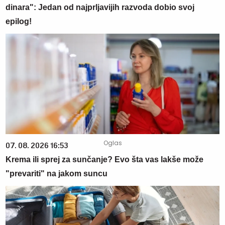
dinara": Jedan od najprljavijih razvoda dobio svoj
epilog!
07. 08. 2026 16:53
Krema ili sprej za sunčanje? Evo šta vas lakše može
"prevariti" na jakom suncu