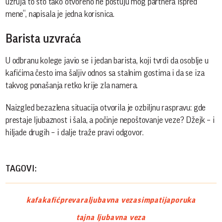
uzruja to što tako otvoreno ne poštuju mog partnera ispred
mene“, napisala je jedna korisnica.
Barista uzvraća
U odbranu kolege javio se i jedan barista, koji tvrdi da osoblje u
kafićima često ima šaljiv odnos sa stalnim gostima i da se iza
takvog ponašanja retko krije zla namera.
Naizgled bezazlena situacija otvorila je ozbiljnu raspravu: gde
prestaje ljubaznost i šala, a počinje nepoštovanje veze? Džejk – i
hiljade drugih – i dalje traže pravi odgovor.
TAGOVI:
kafa
kafić
prevara
ljubavna veza
simpatija
poruka
tajna ljubavna veza