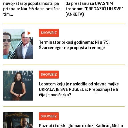
novoj-staroj popularnosti, pa
da prestanu sa OPASNIM
priznala: Naučiš da se nosiš sa
trendom: "PREGAZIĆU IH SVE"
tim...
(ANKETA)
SHOWBIZ
Terminator prkosi godinama: Ni u 79.
Švarceneger ne propušta treninge
SHOWBIZ
Lepotom koju je nasledila od slavne majke
UKRALA JE SVE POGLEDE: Prepoznajete li
čija je ovo ćerka?
SHOWBIZ
Poznati turski glumac o ulozi Kadira: „Mislio