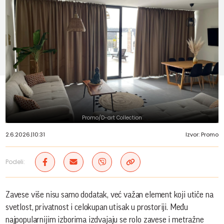
Promo/D-art Collection
2.6.2026.
|
10:31
Izvor: Promo
Podeli:
Zavese više nisu samo dodatak, već važan element koji utiče na
svetlost, privatnost i celokupan utisak u prostoriji. Među
najpopularnijim izborima izdvajaju se rolo zavese i metražne