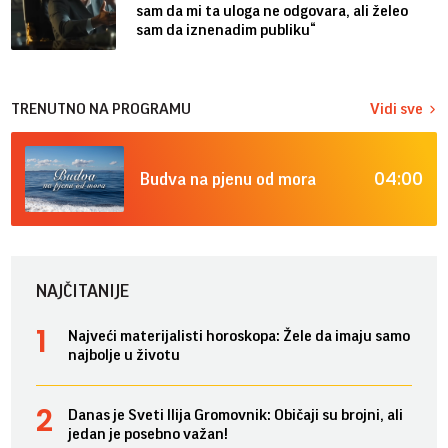
sam da mi ta uloga ne odgovara, ali želeo
sam da iznenadim publiku“
TRENUTNO NA PROGRAMU
Vidi sve
04:00
Budva na pjenu od mora
NAJČITANIJE
Najveći materijalisti horoskopa: Žele da imaju samo
najbolje u životu
Danas je Sveti Ilija Gromovnik: Običaji su brojni, ali
jedan je posebno važan!