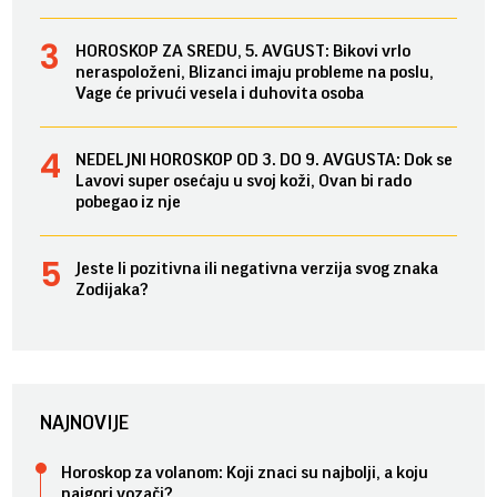
HOROSKOP ZA SREDU, 5. AVGUST: Bikovi vrlo
neraspoloženi, Blizanci imaju probleme na poslu,
Vage će privući vesela i duhovita osoba
NEDELJNI HOROSKOP OD 3. DO 9. AVGUSTA: Dok se
Lavovi super osećaju u svoj koži, Ovan bi rado
pobegao iz nje
Jeste li pozitivna ili negativna verzija svog znaka
Zodijaka?
NAJNOVIJE
Horoskop za volanom: Koji znaci su najbolji, a koju
najgori vozači?