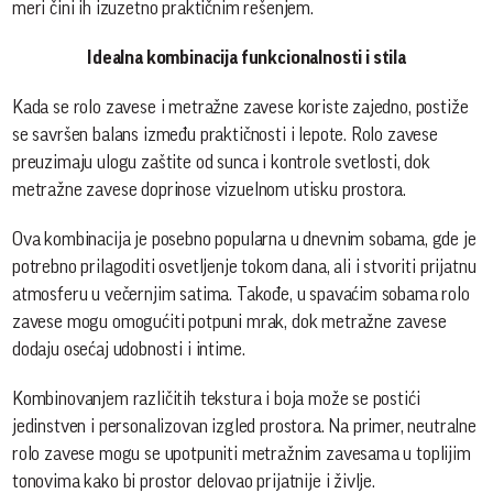
meri čini ih izuzetno praktičnim rešenjem.
Idealna kombinacija funkcionalnosti i stila
Kada se rolo zavese i metražne zavese koriste zajedno, postiže
se savršen balans između praktičnosti i lepote. Rolo zavese
preuzimaju ulogu zaštite od sunca i kontrole svetlosti, dok
metražne zavese doprinose vizuelnom utisku prostora.
Ova kombinacija je posebno popularna u dnevnim sobama, gde je
potrebno prilagoditi osvetljenje tokom dana, ali i stvoriti prijatnu
atmosferu u večernjim satima. Takođe, u spavaćim sobama rolo
zavese mogu omogućiti potpuni mrak, dok metražne zavese
dodaju osećaj udobnosti i intime.
Kombinovanjem različitih tekstura i boja može se postići
jedinstven i personalizovan izgled prostora. Na primer, neutralne
rolo zavese mogu se upotpuniti metražnim zavesama u toplijim
tonovima kako bi prostor delovao prijatnije i življe.