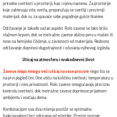
prirodne svetlosti u prostoriji, kao i njenu namenu. Za prostorije
koje zahtevaju više svetla, preporučuju se svetliji i prozirniji
materijali, dok su za spavaće sobe pogodnije gušće tkanine.
Održavanje je takođe važan aspekt. Rolo zavese se lako brišu
vlažnom krpom, dok se metražne zavese obično peru u mašini ili
nose na hemijsko čišćenje, u zavisnosti od materijala. Redovno
održavanje doprinosi dugotrajnosti i očuvanju njihovog izgleda.
Uticaj na atmosferu i svakodnevni život
Zavese imaju mnogo veći uticaj na vase prozore
nego što se
na prvi pogled čini. One utiču na količinu svetlosti, temperaturu u
prostoriji i nivo privatnosti. Rolo zavese omogućavaju preciznu
kontrolu svetlosti, dok metražne zavese doprinose prijatnom
ambijentu i osećaju doma.
Kombinacijom ova dva rešenja postiže se optimalna
funkcionalnost bez odricanja od estetike. Prostor postaje