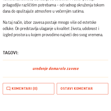
prilagodljiv različitim potrebama – od radnog okruženja tokom
dana do opuštajuće atmosfere u večernjim satima.
Na taj način, izbor zavesa postaje mnogo više od estetske
odluke. On predstavlja ulaganje u kvalitet života, udobnost i
izgled prostora u kojem provodimo najveći deo svog vremena.
TAGOVI:
uređenje doma
rolo zavese
KOMENTARI (0)
OSTAVI KOMENTAR