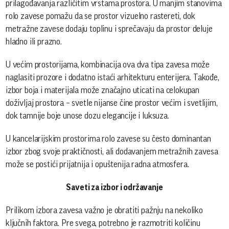
prilagođavanja različitim vrstama prostora. U manjim stanovima
rolo zavese pomažu da se prostor vizuelno rastereti, dok
metražne zavese dodaju toplinu i sprečavaju da prostor deluje
hladno ili prazno.
U većim prostorijama, kombinacija ova dva tipa zavesa može
naglasiti prozore i dodatno istaći arhitekturu enterijera. Takođe,
izbor boja i materijala može značajno uticati na celokupan
doživljaj prostora – svetle nijanse čine prostor većim i svetlijim,
dok tamnije boje unose dozu elegancije i luksuza.
U kancelarijskim prostorima rolo zavese su često dominantan
izbor zbog svoje praktičnosti, ali dodavanjem metražnih zavesa
može se postići prijatnija i opuštenija radna atmosfera.
Saveti za izbor i održavanje
Prilikom izbora zavesa važno je obratiti pažnju na nekoliko
ključnih faktora. Pre svega, potrebno je razmotriti količinu