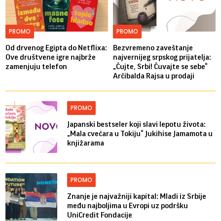
PROMO
PROMO
Od drvenog Egipta do Netflixa:
Bezvremeno zaveštanje
Ove društvene igre najbrže
najvernijeg srpskog prijatelja:
zamenjuju telefon
„Čujte, Srbi! Čuvajte se sebe“
Arčibalda Rajsa u prodaji
PROMO
Japanski bestseler koji slavi lepotu života:
„Mala cvećara u Tokiju“ Jukihise Jamamota u
knjižarama
PROMO
Znanje je najvažniji kapital: Mladi iz Srbije
među najboljima u Evropi uz podršku
UniCredit Fondacije