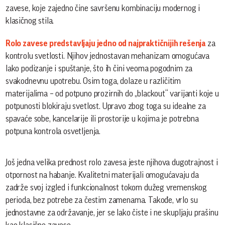
zavese, koje zajedno čine savršenu kombinaciju modernog i
klasičnog stila.
Rolo zavese predstavljaju jedno od najpraktičnijih rešenja
za
kontrolu svetlosti. Njihov jednostavan mehanizam omogućava
lako podizanje i spuštanje, što ih čini veoma pogodnim za
svakodnevnu upotrebu. Osim toga, dolaze u različitim
materijalima – od potpuno prozirnih do „blackout“ varijanti koje u
potpunosti blokiraju svetlost. Upravo zbog toga su idealne za
spavaće sobe, kancelarije ili prostorije u kojima je potrebna
potpuna kontrola osvetljenja.
Još jedna velika prednost rolo zavesa jeste njihova dugotrajnost i
otpornost na habanje. Kvalitetni materijali omogućavaju da
zadrže svoj izgled i funkcionalnost tokom dužeg vremenskog
perioda, bez potrebe za čestim zamenama. Takođe, vrlo su
jednostavne za održavanje, jer se lako čiste i ne skupljaju prašinu