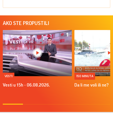
AKO STE PROPUSTILI
VESTI
150 MINUTA
Vesti u 15h - 06.08.2026.
Da li me voli ili ne?