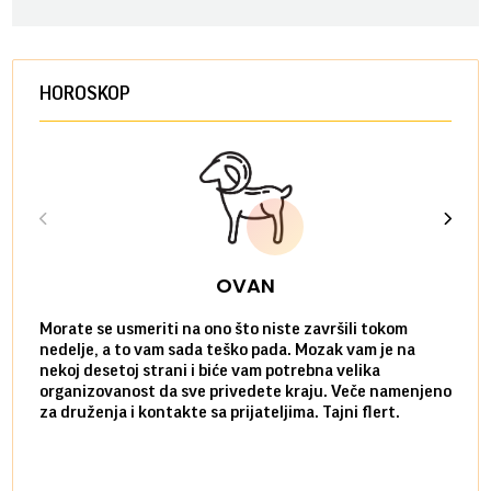
HOROSKOP
OVAN
Morate se usmeriti na ono što niste završili tokom
Sve n
nedelje, a to vam sada teško pada. Mozak vam je na
potpu
nekoj desetoj strani i biće vam potrebna velika
stvar
organizovanost da sve privedete kraju. Veče namenjeno
tempo
za druženja i kontakte sa prijateljima. Tajni flert.
najbl