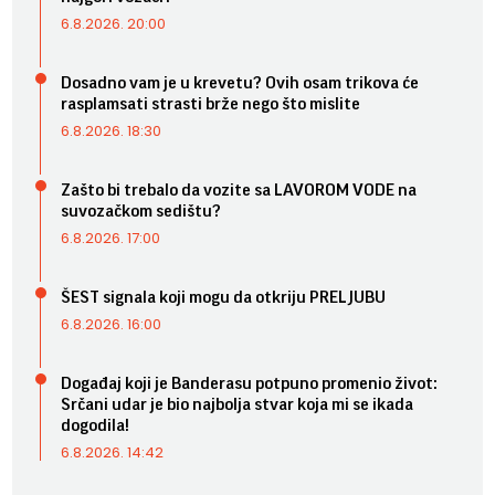
6.8.2026. 20:00
Dosadno vam je u krevetu? Ovih osam trikova će
rasplamsati strasti brže nego što mislite
6.8.2026. 18:30
Zašto bi trebalo da vozite sa LAVOROM VODE na
suvozačkom sedištu?
6.8.2026. 17:00
ŠEST signala koji mogu da otkriju PRELJUBU
6.8.2026. 16:00
Događaj koji je Banderasu potpuno promenio život:
Srčani udar je bio najbolja stvar koja mi se ikada
dogodila!
6.8.2026. 14:42