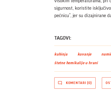
visokim temperaturama, pri č
sigurnost, koristite isključ
pećnicu“, jer su dizajnirane 
TAGOVI:
kuhinja
kuvanje
nami
štetne hemikalije u hrani
KOMENTARI (0)
OS