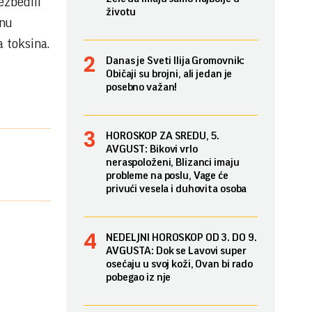
ezbedili
životu
snu
a toksina.
Danas je Sveti Ilija Gromovnik:
Običaji su brojni, ali jedan je
posebno važan!
HOROSKOP ZA SREDU, 5.
AVGUST: Bikovi vrlo
neraspoloženi, Blizanci imaju
probleme na poslu, Vage će
privući vesela i duhovita osoba
NEDELJNI HOROSKOP OD 3. DO 9.
AVGUSTA: Dok se Lavovi super
osećaju u svoj koži, Ovan bi rado
pobegao iz nje