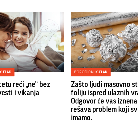
KUTAK
PORODIČNI KUTAK
etu reći „ne“ bez
Zašto ljudi masovno st
esti i vikanja
foliju ispred ulaznih v
Odgovor će vas iznenad
rešava problem koji sv
imamo.