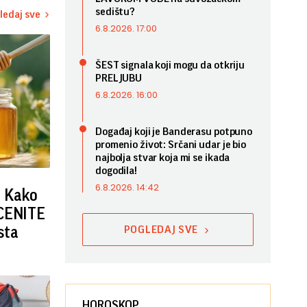
sedištu?
ledaj sve
6.8.2026. 17:00
ŠEST signala koji mogu da otkriju
PRELJUBU
6.8.2026. 16:00
Događaj koji je Banderasu potpuno
promenio život: Srčani udar je bio
najbolja stvar koja mi se ikada
dogodila!
6.8.2026. 14:42
: Kako
OCENITE
sta
POGLEDAJ SVE
HOROSKOP