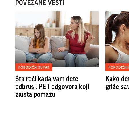
POVEZANE VESTI
PORODIČNI KUTAK
PORODIČNI 
Šta reći kada vam dete
Kako det
odbrusi: PET odgovora koji
griže sav
zaista pomažu