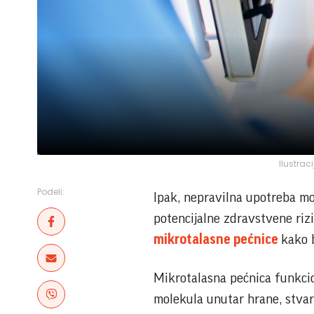
Ilustrac
Podeli:
Ipak, nepravilna upotreba mož
potencijalne zdravstvene riz
mikrotalasne pećnice
kako b
Mikrotalasna pećnica funkcio
molekula unutar hrane, stvar