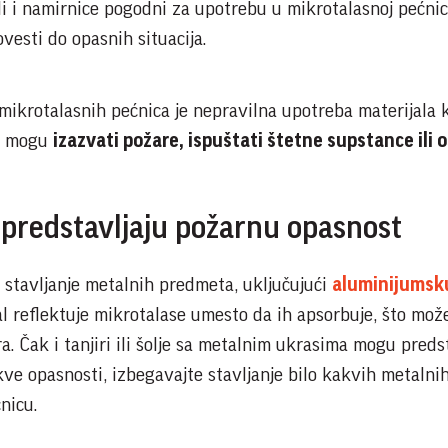
ali i namirnice pogodni za upotrebu u mikrotalasnoj pećnic
esti do opasnih situacija.
mikrotalasnih pećnica je nepravilna upotreba materijala k
i
mogu
izazvati požare, ispuštati štetne supstance ili o
predstavljaju požarnu opasnost
e stavljanje metalnih predmeta, uključujući
aluminijumsku
l reflektuje mikrotalase umesto da ih apsorbuje, što mož
a. Čak i tanjiri ili šolje sa metalnim ukrasima mogu predst
akve opasnosti, izbegavajte stavljanje bilo kakvih metalni
nicu.