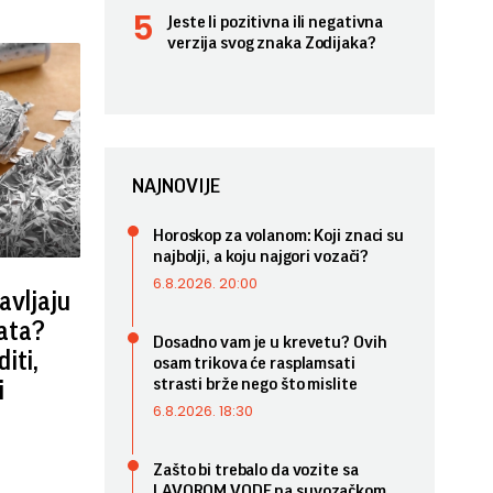
Jeste li pozitivna ili negativna
verzija svog znaka Zodijaka?
NAJNOVIJE
Horoskop za volanom: Koji znaci su
najbolji, a koju najgori vozači?
6.8.2026. 20:00
avljaju
rata?
Dosadno vam je u krevetu? Ovih
iti,
osam trikova će rasplamsati
strasti brže nego što mislite
i
6.8.2026. 18:30
Zašto bi trebalo da vozite sa
LAVOROM VODE na suvozačkom