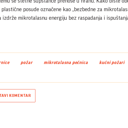
emu se štetne supstance prenose u hranu. Kako biste ob
ivo plastične posude označene kao „bezbedne za mikrotala
da izdrže mikrotalasnu energiju bez raspadanja i ispuštanj
rnice
požar
mikrotalasna pećnica
kućni požari
TAVI KOMENTAR