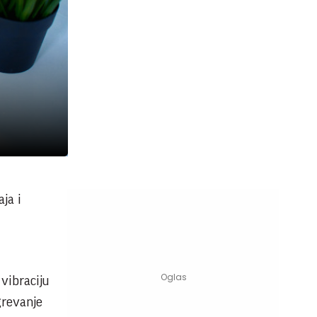
ja i
vibraciju
grevanje