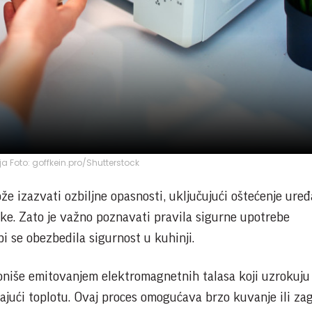
ija Foto: goffkein.pro/Shutterstock
e izazvati ozbiljne opasnosti, uključujući oštećenje uređa
ike. Zato je važno poznavati pravila sigurne upotrebe
i se obezbedila sigurnost u kuhinji.
niše emitovanjem elektromagnetnih talasa koji uzrokuju 
ajući toplotu. Ovaj proces omogućava brzo kuvanje ili za