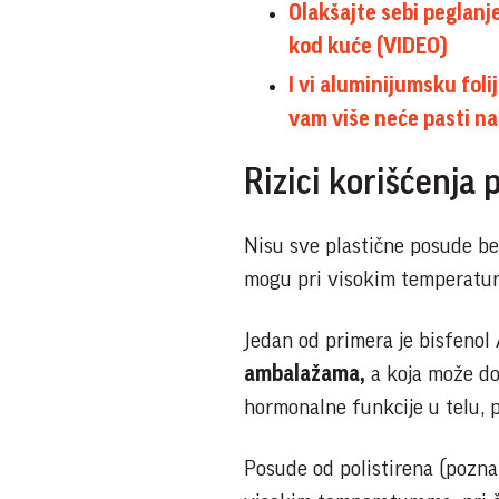
Olakšajte sebi peglanj
kod kuće (VIDEO)
I vi aluminijumsku foli
vam više neće pasti n
Rizici korišćenja 
Nisu sve plastične posude be
mogu pri visokim temperatura
Jedan od primera je bisfenol
ambalažama,
a koja može do
hormonalne funkcije u telu, 
Posude od polistirena (pozna