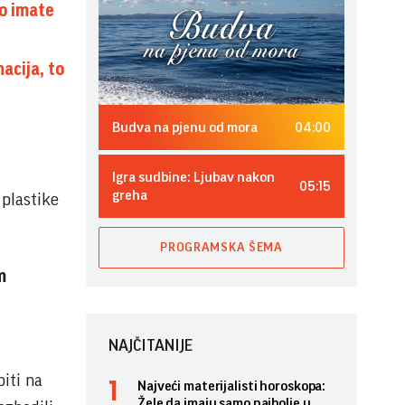
no imate
acija, to
04:00
Budva na pjenu od mora
Igra sudbine: Ljubav nakon
05:15
greha
 plastike
PROGRAMSKA ŠEMA
m
NAJČITANIJE
iti na
Najveći materijalisti horoskopa:
Žele da imaju samo najbolje u