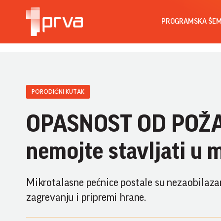
PROGRAMSKA ŠE
PORODIČNI KUTAK
OPASNOST OD POŽAR
nemojte stavljati u 
Mikrotalasne pećnice postale su nezaobilazan
zagrevanju i pripremi hrane.