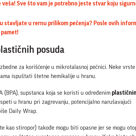
e veša! Sve što vam je potrebno jeste stvar koju sigur
ju stavljate u rernu prilikom pečenja? Posle ovih inform
a pamet!
plastičnih posuda
zbedne za korišćenje u mikrotalasnoj pećnici. Neke vrste
ma ispuštati štetne hemikalije u hranu.
 A (BPA), supstanca koja se koristi u određenim
plastični
speti u hranu pri zagrevanju, potencijalno narušavajući
piše Daily Wrap.
te kao stiropor) takođe mogu biti opasne jer se mogu otop