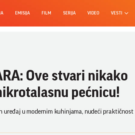
MA
EMISIJA
FILM
SERIJA
VIDEO
VESTI
A: Ove stvari nikako
mikrotalasnu pećnicu!
 uređaj u modernim kuhinjama, nudeći praktičnost i