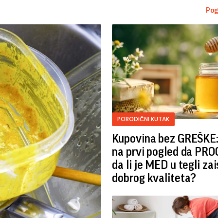
Pog
PORODIČNI KUTAK
Kupovina bez GREŠKE
na prvi pogled da PR
da li je MED u tegli zai
dobrog kvaliteta?