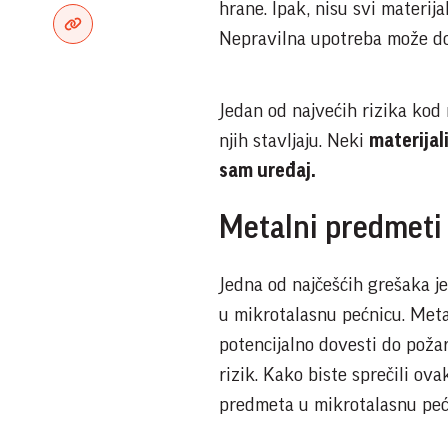
hrane. Ipak, nisu svi materij
Nepravilna upotreba može dov
Jedan od najvećih rizika kod 
njih stavljaju. Neki
materijal
sam uređaj.
Metalni predmeti 
Jedna od najčešćih grešaka j
u mikrotalasnu pećnicu. Meta
potencijalno dovesti do požar
rizik. Kako biste sprečili ov
predmeta u mikrotalasnu peć