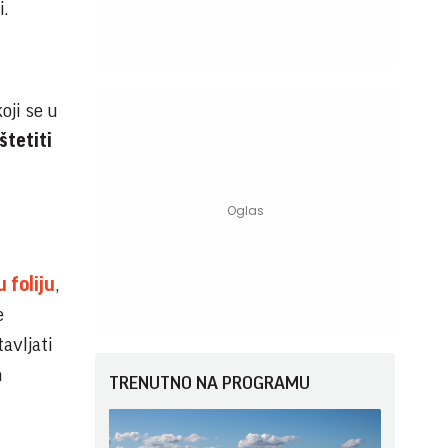
i.
oji se u
štetiti
 foliju
,
e
avljati
h
TRENUTNO NA PROGRAMU