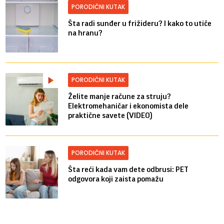
PORODIČNI KUTAK
Šta radi sunđer u frižideru? I kako to utiče
na hranu?
PORODIČNI KUTAK
Želite manje račune za struju?
Elektromehaničar i ekonomista dele
praktične savete (VIDEO)
PORODIČNI KUTAK
Šta reći kada vam dete odbrusi: PET
odgovora koji zaista pomažu