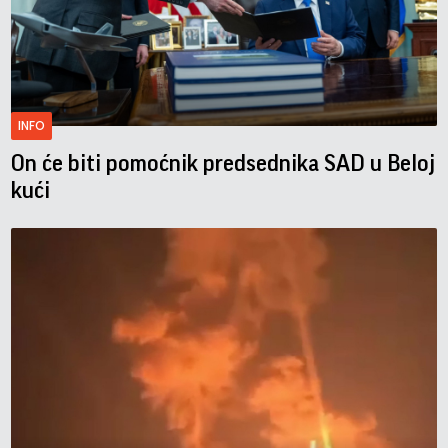
INFO
On će biti pomoćnik predsednika SAD u Beloj
kući