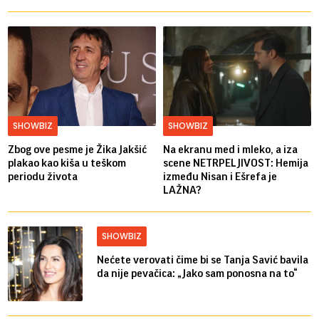
SHOWBIZ
SHOWBIZ
Zbog ove pesme je Žika Jakšić
Na ekranu med i mleko, a iza
plakao kao kiša u teškom
scene NETRPELJIVOST: Hemija
periodu života
između Nisan i Ešrefa je
LAŽNA?
SHOWBIZ
Nećete verovati čime bi se Tanja Savić bavila
da nije pevačica: „Jako sam ponosna na to“