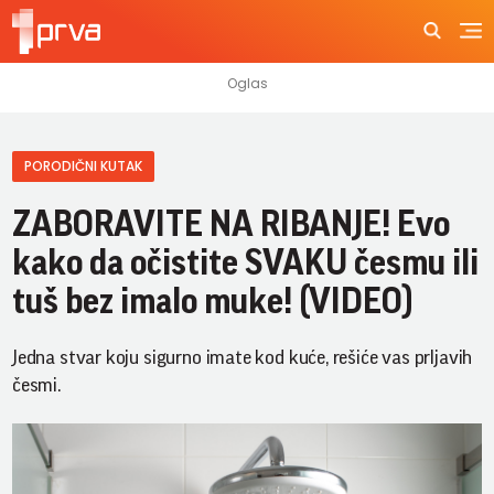
PORODIČNI KUTAK
ZABORAVITE NA RIBANJE! Evo
kako da očistite SVAKU česmu ili
tuš bez imalo muke! (VIDEO)
Jedna stvar koju sigurno imate kod kuće, rešiće vas prljavih
česmi.