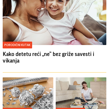
PORODIČNI KUTAK
Kako detetu reći „ne“ bez griže savesti i
vikanja