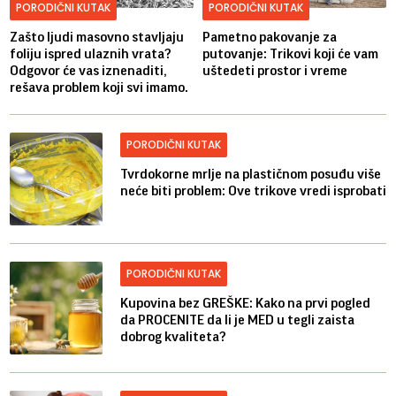
PORODIČNI KUTAK
PORODIČNI KUTAK
Zašto ljudi masovno stavljaju
Pametno pakovanje za
foliju ispred ulaznih vrata?
putovanje: Trikovi koji će vam
Odgovor će vas iznenaditi,
uštedeti prostor i vreme
rešava problem koji svi imamo.
PORODIČNI KUTAK
Tvrdokorne mrlje na plastičnom posuđu više
neće biti problem: Ove trikove vredi isprobati
PORODIČNI KUTAK
Kupovina bez GREŠKE: Kako na prvi pogled
da PROCENITE da li je MED u tegli zaista
dobrog kvaliteta?