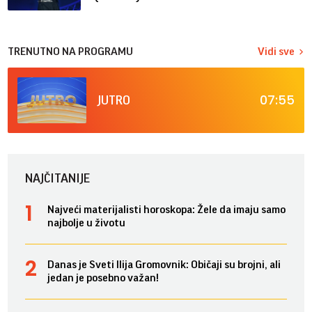
TRENUTNO NA PROGRAMU
Vidi sve
07:55
JUTRO
NAJČITANIJE
Najveći materijalisti horoskopa: Žele da imaju samo
najbolje u životu
Danas je Sveti Ilija Gromovnik: Običaji su brojni, ali
jedan je posebno važan!