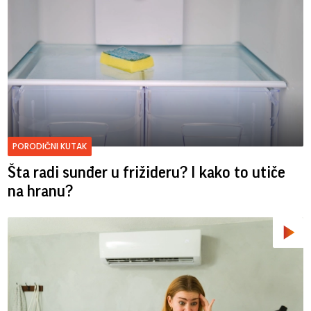
PORODIČNI KUTAK
Šta radi sunđer u frižideru? I kako to utiče
na hranu?