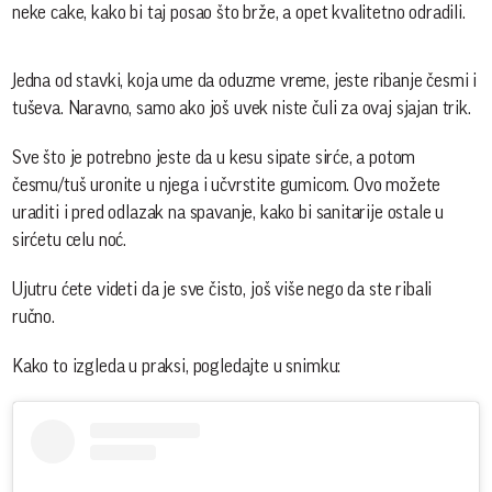
neke cake, kako bi taj posao što brže, a opet kvalitetno odradili.
Jedna od stavki, koja ume da oduzme vreme, jeste ribanje česmi i
tuševa. Naravno, samo ako još uvek niste čuli za ovaj sjajan trik.
Sve što je potrebno jeste da u kesu sipate sirće, a potom
česmu/tuš uronite u njega i učvrstite gumicom. Ovo možete
uraditi i pred odlazak na spavanje, kako bi sanitarije ostale u
sirćetu celu noć.
Ujutru ćete videti da je sve čisto, još više nego da ste ribali
ručno.
Kako to izgleda u praksi, pogledajte u snimku: