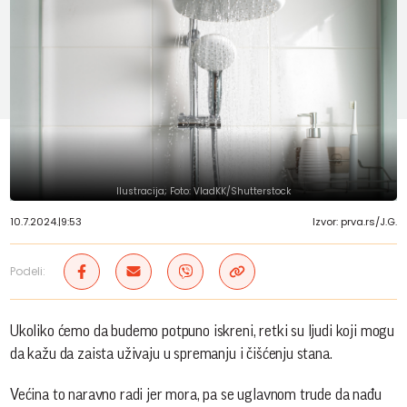
Ilustracija; Foto: VladKK/Shutterstock
10.7.2024.
|
9:53
Izvor: prva.rs/J.G.
Podeli:
Ukoliko ćemo da budemo potpuno iskreni, retki su ljudi koji mogu
da kažu da zaista uživaju u spremanju i čišćenju stana.
Većina to naravno radi jer mora, pa se uglavnom trude da nađu