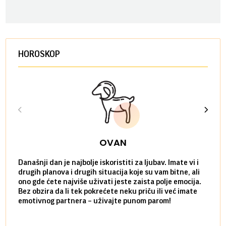
HOROSKOP
OVAN
Današnji dan je najbolje iskoristiti za ljubav. Imate vi i
Ako v
drugih planova i drugih situacija koje su vam bitne, ali
do ma
ono gde ćete najviše uživati jeste zaista polje emocija.
van g
Bez obzira da li tek pokrećete neku priču ili već imate
društ
emotivnog partnera – uživajte punom parom!
kolik