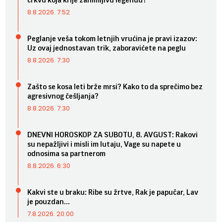
8.8.2026. 7:52
Peglanje veša tokom letnjih vrućina je pravi izazov:
Uz ovaj jednostavan trik, zaboravićete na peglu
8.8.2026. 7:30
Zašto se kosa leti brže mrsi? Kako to da sprečimo bez
agresivnog češljanja?
8.8.2026. 7:30
DNEVNI HOROSKOP ZA SUBOTU, 8. AVGUST: Rakovi
su nepažljivi i misli im lutaju, Vage su napete u
odnosima sa partnerom
8.8.2026. 6:30
Kakvi ste u braku: Ribe su žrtve, Rak je papučar, Lav
je pouzdan...
7.8.2026. 20:00