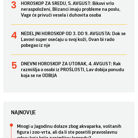
HOROSKOP ZA SREDU, 5. AVGUST: Bikovi vrlo
neraspoloženi, Blizanci imaju probleme na poslu,
Vage će privući vesela i duhovita osoba
NEDELJNI HOROSKOP OD 3. DO 9. AVGUSTA: Dok se
Lavovi super osećaju u svoj koži, Ovan bi rado
pobegao iz nje
DNEVNI HOROSKOP ZA UTORAK, 4. AVGUST: Rak
razmišlja o osobi iz PROŠLOSTI, Lav dobija ponudu
koja se ne ODBIJA
NAJNOVIJE
Mnogi u Jagodinu dolaze zbog akvaparka, voštanih
figura i zoo-vrta, ali da li ste posetili pravoslavnu
crkvu koja krije zanimljivu legendu?