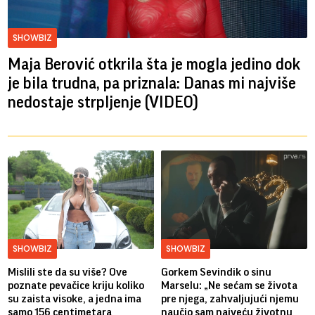
SHOWBIZ
Maja Berović otkrila šta je mogla jedino dok
je bila trudna, pa priznala: Danas mi najviše
nedostaje strpljenje (VIDEO)
SHOWBIZ
SHOWBIZ
Mislili ste da su više? Ove
Gorkem Sevindik o sinu
poznate pevačice kriju koliko
Marselu: „Ne sećam se života
su zaista visoke, a jedna ima
pre njega, zahvaljujući njemu
samo 156 centimetara
naučio sam najveću životnu