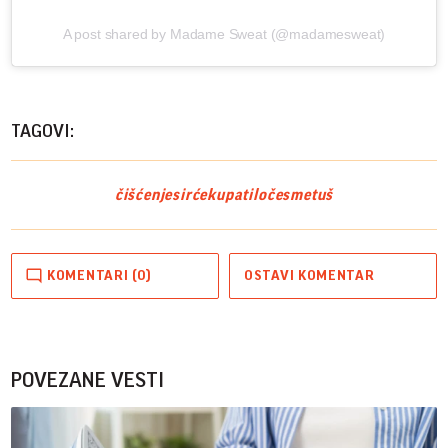
A post shared by Madame Sweat (@madamesweat)
TAGOVI:
čišćenje
sirće
kupatilo
česme
tuš
KOMENTARI (0)
OSTAVI KOMENTAR
POVEZANE VESTI