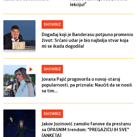
lekciju!“
SHOWBIZ
Događaj koji je Banderasu potpuno promenio
život: Srčani udar je bio najbolja stvar koja
mi se ikada dogodila!
SHOWBIZ
Jovana Pajić progovorila o novoj-staroj
popularnosti, pa priznala: Naučiš da se nosiš
sa tim...
SHOWBIZ
Jakov Jozinović zamolio fanove da prestanu
sa OPASNIM trendom: "PREGAZIĆU IH SVE"
(ANKETA)