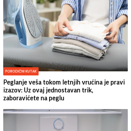
PORODIČNI KUTAK
Peglanje veša tokom letnjih vrućina je pravi
izazov: Uz ovaj jednostavan trik,
zaboravićete na peglu