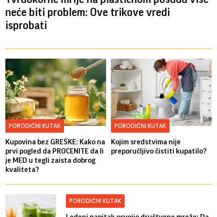
neće biti problem: Ove trikove vredi
isprobati
PORODIČNI KUTAK
PORODIČNI KUTAK
Kupovina bez GREŠKE: Kako na
Kojim sredstvima nije
prvi pogled da PROCENITE da li
preporučljivo čistiti kupatilo?
je MED u tegli zaista dobrog
kvaliteta?
PORODIČNI KUTAK
Ledeni napitak osvojio društvene mreže: Da