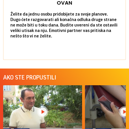
OVAN
Želite da jednu osobu pridobijete za svoje planove.
Danas
Dugo ćete razgovarati ali konačna odluka druge strane
Niste
ne može biti u toku dana. Budite uvereni da ste ostavili
povol
veliki utisak na nju. Emotivni partner vas pritiska na
a pos
nešto što vi ne želite.
više 
AKO STE PROPUSTILI