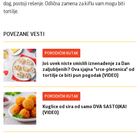
dog, postoji rešenje. Odlična zamena za kiflu vam mogu biti
tortilje.
POVEZANE VESTI
PORODIČNI KUTAK
Još uvek niste smislili iznenađenje za Dan
zaljubljenih? Ova sjajna "srce-pletenica" od
tortilje će biti pun pogodak (VIDEO)
PORODIČNI KUTAK
Kuglice od sira od samo DVA SASTOJKA!
(VIDEO)