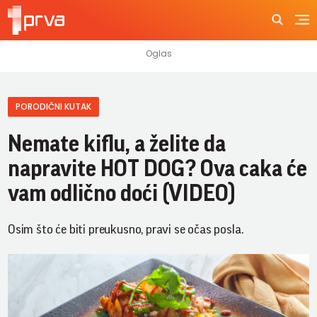
PORODIČNI KUTAK
Nemate kiflu, a želite da
napravite HOT DOG? Ova caka će
vam odlično doći (VIDEO)
Osim što će biti preukusno, pravi se očas posla.