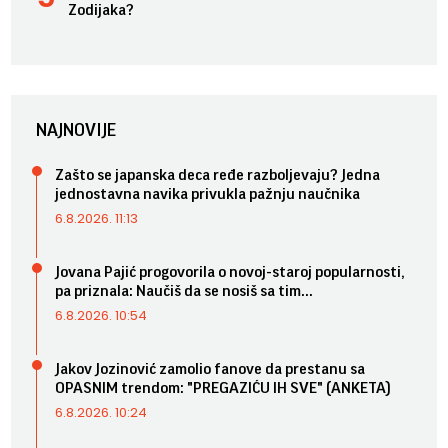
Zodijaka?
NAJNOVIJE
Zašto se japanska deca ređe razboljevaju? Jedna
jednostavna navika privukla pažnju naučnika
6.8.2026. 11:13
Jovana Pajić progovorila o novoj-staroj popularnosti,
pa priznala: Naučiš da se nosiš sa tim...
6.8.2026. 10:54
Jakov Jozinović zamolio fanove da prestanu sa
OPASNIM trendom: "PREGAZIĆU IH SVE" (ANKETA)
6.8.2026. 10:24