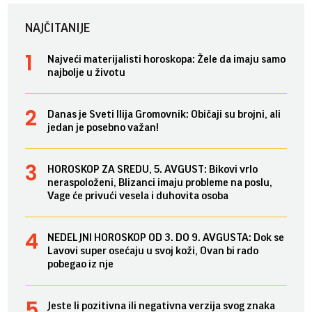
NAJČITANIJE
Najveći materijalisti horoskopa: Žele da imaju samo
najbolje u životu
Danas je Sveti Ilija Gromovnik: Običaji su brojni, ali
jedan je posebno važan!
HOROSKOP ZA SREDU, 5. AVGUST: Bikovi vrlo
neraspoloženi, Blizanci imaju probleme na poslu,
Vage će privući vesela i duhovita osoba
NEDELJNI HOROSKOP OD 3. DO 9. AVGUSTA: Dok se
Lavovi super osećaju u svoj koži, Ovan bi rado
pobegao iz nje
Jeste li pozitivna ili negativna verzija svog znaka