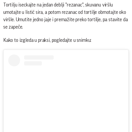
Tortilju iseckajte na jedan deblji "rezanac", skuvanu viršlu
umotajte u listić sira, a potom rezanac od tortilje obmotajte oko
viršle. Umutite jedno jaje i premažite preko tortilje, pa stavite da
se zapeče.
Kako to izgleda u praksi, pogledajte u snimku: