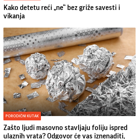
Kako detetu reći „ne“ bez griže savesti i
vikanja
PORODIČNI KUTAK
Zašto ljudi masovno stavljaju foliju ispred
ulaznih vrata? Odgovor će vas iznenaditi,