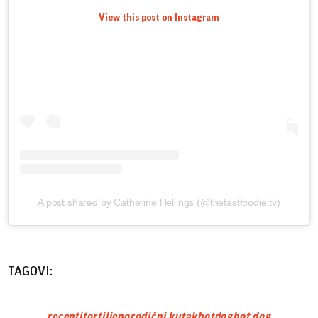
View this post on Instagram
A post shared by Catherine Hellings (@thefastfoodie.tv)
TAGOVI:
recepti
tortilje
porodični kutak
hotdog
hot dog