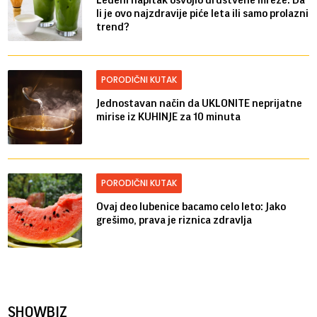
li je ovo najzdravije piće leta ili samo prolazni
trend?
PORODIČNI KUTAK
Jednostavan način da UKLONITE neprijatne
mirise iz KUHINJE za 10 minuta
PORODIČNI KUTAK
Ovaj deo lubenice bacamo celo leto: Jako
grešimo, prava je riznica zdravlja
SHOWBIZ