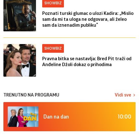
SHOWBIZ
Poznati turski glumac o ulozi Kadira: „Mislio
sam da mi ta uloga ne odgovara, ali želeo
sam da iznenadim publiku“
SHOWBIZ
Pravna bitka se nastavlja: Bred ​​Pit traži od
Anđeline Džoli dokaz o prihodima
TRENUTNO NA PROGRAMU
Vidi sve
10:00
Dan na dan