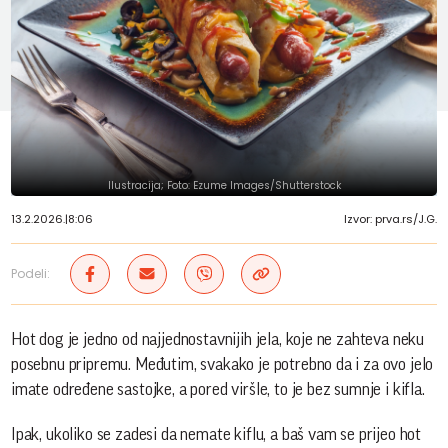
Ilustracija; Foto: Ezume Images/Shutterstock
13.2.2026.
|
8:06
Izvor: prva.rs/J.G.
Podeli:
Hot dog je jedno od najjednostavnijih jela, koje ne zahteva neku
posebnu pripremu. Međutim, svakako je potrebno da i za ovo jelo
imate određene sastojke, a pored viršle, to je bez sumnje i kifla.
Ipak, ukoliko se zadesi da nemate kiflu, a baš vam se prijeo hot