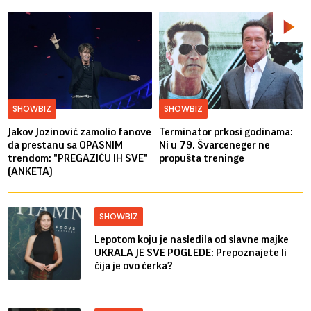
SHOWBIZ
SHOWBIZ
Jakov Jozinović zamolio fanove
Terminator prkosi godinama:
da prestanu sa OPASNIM
Ni u 79. Švarceneger ne
trendom: "PREGAZIĆU IH SVE"
propušta treninge
(ANKETA)
SHOWBIZ
Lepotom koju je nasledila od slavne majke
UKRALA JE SVE POGLEDE: Prepoznajete li
čija je ovo ćerka?