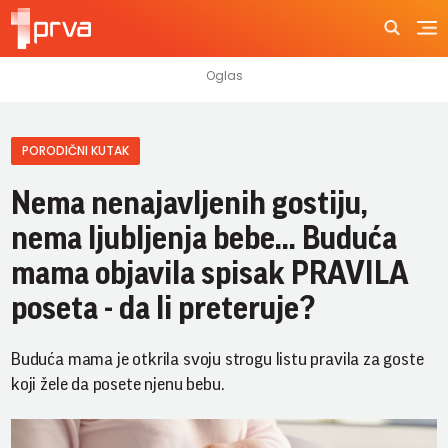
PORODIČNI KUTAK
Nema nenajavljenih gostiju,
nema ljubljenja bebe... Buduća
mama objavila spisak PRAVILA
poseta - da li preteruje?
Buduća mama je otkrila svoju strogu listu pravila za goste
koji žele da posete njenu bebu.