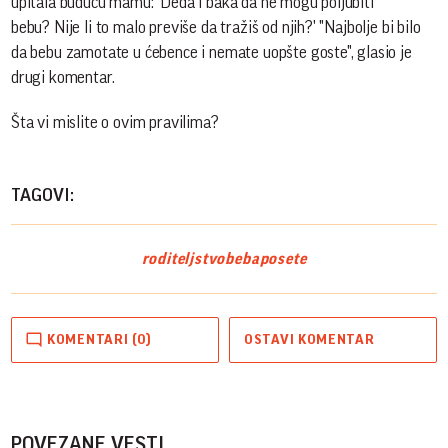
upitala buduću mamu: 'Deda i baka da ne mogu poljubiti
bebu? Nije li to malo previše da tražiš od njih?' "Najbolje bi bilo
da bebu zamotate u ćebence i nemate uopšte goste", glasio je
drugi komentar.
Šta vi mislite o ovim pravilima?
TAGOVI:
roditeljstvo
beba
posete
KOMENTARI (0)
OSTAVI KOMENTAR
POVEZANE VESTI