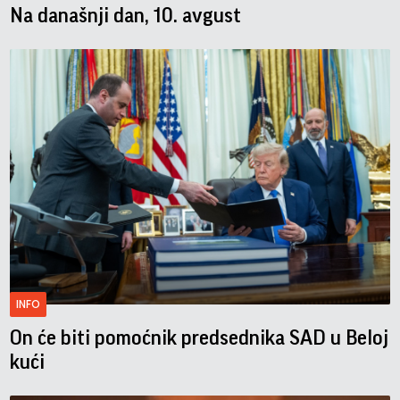
Na današnji dan, 10. avgust
INFO
On će biti pomoćnik predsednika SAD u Beloj
kući