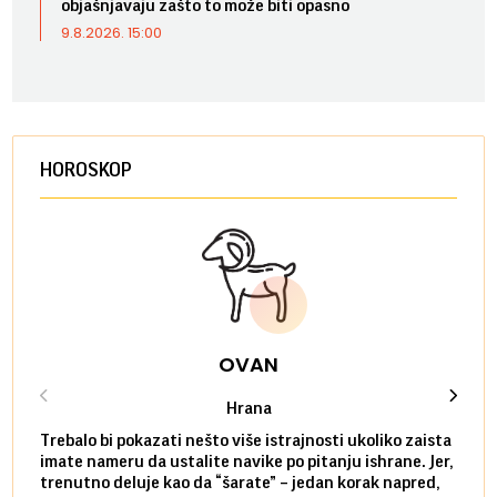
objašnjavaju zašto to može biti opasno
9.8.2026. 15:00
HOROSKOP
OVAN
Hrana
Trebalo bi pokazati nešto više istrajnosti ukoliko zaista
Sedmi
imate nameru da ustalite navike po pitanju ishrane. Jer,
čak p
trenutno deluje kao da “šarate” – jedan korak napred,
pokuš