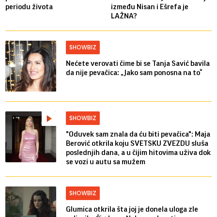
periodu života
između Nisan i Ešrefa je
LAŽNA?
SHOWBIZ
Nećete verovati čime bi se Tanja Savić bavila
da nije pevačica: „Jako sam ponosna na to“
SHOWBIZ
"Oduvek sam znala da ću biti pevačica": Maja
Berović otkrila koju SVETSKU ZVEZDU sluša
poslednjih dana, a u čijim hitovima uživa dok
se vozi u autu sa mužem
SHOWBIZ
Glumica otkrila šta joj je donela uloga zle