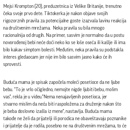
Mejsi Krompton (20), preduzetnica iz Velike Britanije, trenutno
čeka svoje prvo dete. Tiktokerka je nakon objave svojih
rigozorznih pravila za potencijalne goste izazvala lavinu reakcija
na društvenim mrežama. Neka pravila su bila mnogo
racionalnija od drugih. Na primer, sasvim je normalno da u postu
novorođenoj bebi neće doći neko ko se loše oseća ili kašlje ili ima
bilo kakav simptom bolesti. Međutim, neka pravila su podstakla
interes gledaocam jer nije im bilo sasvim jasno kako će ih
sprovesti.
Buduća mama je spisak započela moleći posetioce da ne ljube
bebu. "To je vrlo očigledno, nemojte nigde ljubiti bebu, molim
vas", rekla je u videu."Nema nenajavljenih posetioca, jer
stvarno mislim da neću biti raspoložena za druženje nakon što
je beba doslovno izašla iz mene", nastavlja. Buduća mama
takođe ne želi da prijatelji ili porodica ne obaveštavaju poznanike
i prijatelje da je rodila, posebno ne na društvenim mrežama, to će