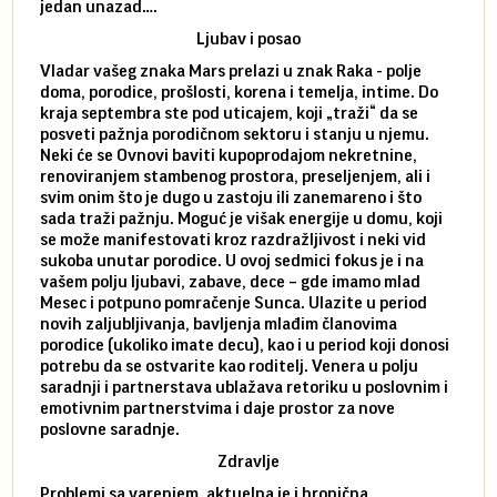
jedan unazad….
unes
Ljubav i posao
Vladar vašeg znaka Mars prelazi u znak Raka - polje
Mars 
doma, porodice, prošlosti, korena i temelja, intime. Do
rodbi
kraja septembra ste pod uticajem, koji „traži“ da se
kraja
posveti pažnja porodičnom sektoru i stanju u njemu.
dinam
Neki će se Ovnovi baviti kupoprodajom nekretnine,
istov
renoviranjem stambenog prostora, preseljenjem, ali i
brze 
svim onim što je dugo u zastoju ili zanemareno i što
za sa
sada traži pažnju. Moguć je višak energije u domu, koji
treba
se može manifestovati kroz razdražljivost i neki vid
poslu
sukoba unutar porodice. U ovoj sedmici fokus je i na
defin
vašem polju ljubavi, zabave, dece – gde imamo mlad
partn
Mesec i potpuno pomračenje Sunca. Ulazite u period
reago
novih zaljubljivanja, bavljenja mlađim članovima
mlad 
porodice (ukoliko imate decu), kao i u period koji donosi
uvode
potrebu da se ostvarite kao roditelj. Venera u polju
stamb
saradnji i partnerstava ublažava retoriku u poslovnim i
porod
emotivnim partnerstvima i daje prostor za nove
situa
poslovne saradnje.
stabi
Zdravlje
Problemi sa varenjem, aktuelna je i hronična