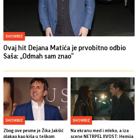
SHOWBIZ
Ovaj hit Dejana Matića je prvobitno odbio
Saša: „Odmah sam znao“
SHOWBIZ
SHOWBIZ
Zbog ove pesme je Žika Jakšić
Na ekranu med i mleko, a iza
plakao kao kiša u teškom
scene NETRPELJIVOST: Hemija