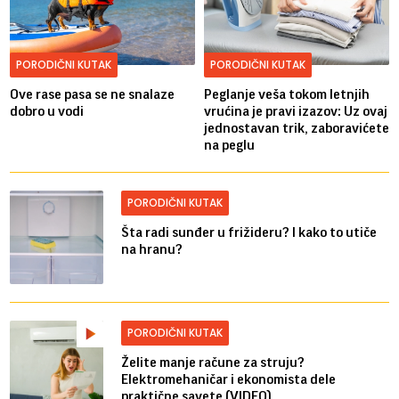
PORODIČNI KUTAK
PORODIČNI KUTAK
Ove rase pasa se ne snalaze
Peglanje veša tokom letnjih
dobro u vodi
vrućina je pravi izazov: Uz ovaj
jednostavan trik, zaboravićete
na peglu
PORODIČNI KUTAK
Šta radi sunđer u frižideru? I kako to utiče
na hranu?
PORODIČNI KUTAK
Želite manje račune za struju?
Elektromehaničar i ekonomista dele
praktične savete (VIDEO)