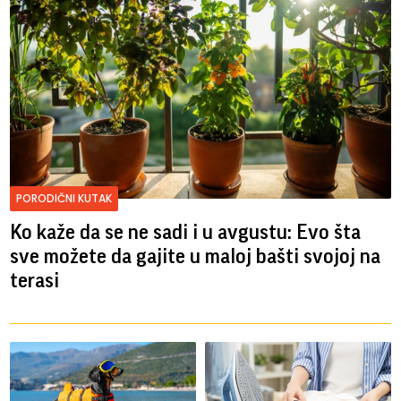
PORODIČNI KUTAK
Ko kaže da se ne sadi i u avgustu: Evo šta
sve možete da gajite u maloj bašti svojoj na
terasi