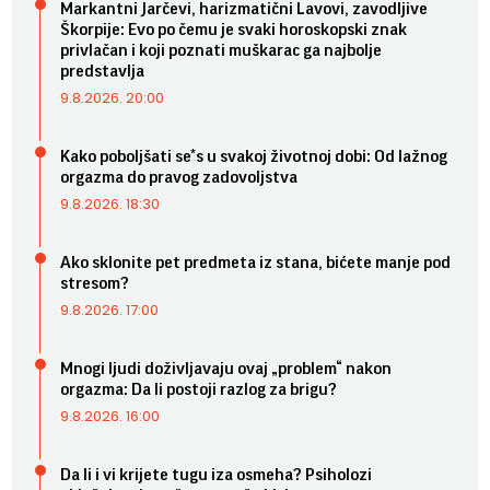
Markantni Jarčevi, harizmatični Lavovi, zavodljive
Škorpije: Evo po čemu je svaki horoskopski znak
privlačan i koji poznati muškarac ga najbolje
predstavlja
9.8.2026. 20:00
Kako poboljšati se*s u svakoj životnoj dobi: Od lažnog
orgazma do pravog zadovoljstva
9.8.2026. 18:30
Ako sklonite pet predmeta iz stana, bićete manje pod
stresom?
9.8.2026. 17:00
Mnogi ljudi doživljavaju ovaj „problem“ nakon
orgazma: Da li postoji razlog za brigu?
9.8.2026. 16:00
Da li i vi krijete tugu iza osmeha? Psiholozi