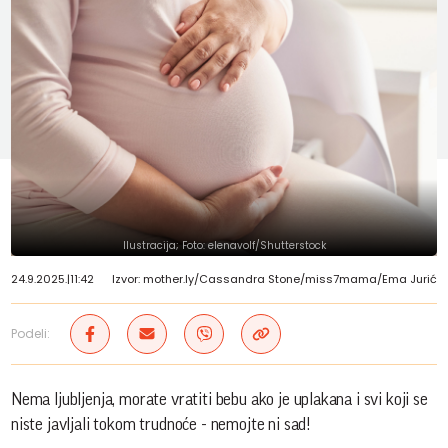
Ilustracija; Foto: elenavolf/Shutterstock
24.9.2025.
|
11:42
Izvor: mother.ly/Cassandra Stone/miss7mama/Ema Jurić
Podeli:
Nema ljubljenja, morate vratiti bebu ako je uplakana i svi koji se
niste javljali tokom trudnoće - nemojte ni sad!