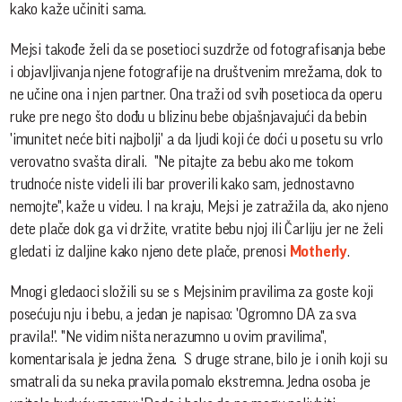
kako kaže učiniti sama.
Mejsi takođe želi da se posetioci suzdrže od fotografisanja bebe
i objavljivanja njene fotografije na društvenim mrežama, dok to
ne učine ona i njen partner. Ona traži od svih posetioca da operu
ruke pre nego što dođu u blizinu bebe objašnjavajući da bebin
'imunitet neće biti najbolji' a da ljudi koji će doći u posetu su vrlo
verovatno svašta dirali. "Ne pitajte za bebu ako me tokom
trudnoće niste videli ili bar proverili kako sam, jednostavno
nemojte", kaže u videu. I na kraju, Mejsi je zatražila da, ako njeno
dete plače dok ga vi držite, vratite bebu njoj ili Čarliju jer ne želi
gledati iz daljine kako njeno dete plače, prenosi
Motherly
.
Mnogi gledaoci složili su se s Mejsinim pravilima za goste koji
posećuju nju i bebu, a jedan je napisao: 'Ogromno DA za sva
pravila!'. "Ne vidim ništa nerazumno u ovim pravilima",
komentarisala je jedna žena. S druge strane, bilo je i onih koji su
smatrali da su neka pravila pomalo ekstremna. Jedna osoba je