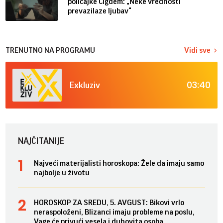
policajke Čigdem: „Neke vrednosti
prevazilaze ljubav“
TRENUTNO NA PROGRAMU
Vidi sve
03:40
Exkluziv
NAJČITANIJE
Najveći materijalisti horoskopa: Žele da imaju samo
najbolje u životu
HOROSKOP ZA SREDU, 5. AVGUST: Bikovi vrlo
neraspoloženi, Blizanci imaju probleme na poslu,
Vage će privući vesela i duhovita osoba