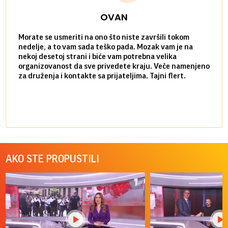
OVAN
Morate se usmeriti na ono što niste završili tokom
Sve n
nedelje, a to vam sada teško pada. Mozak vam je na
potpu
nekoj desetoj strani i biće vam potrebna velika
stvar
organizovanost da sve privedete kraju. Veče namenjeno
tempo
za druženja i kontakte sa prijateljima. Tajni flert.
najbl
AKO STE PROPUSTILI