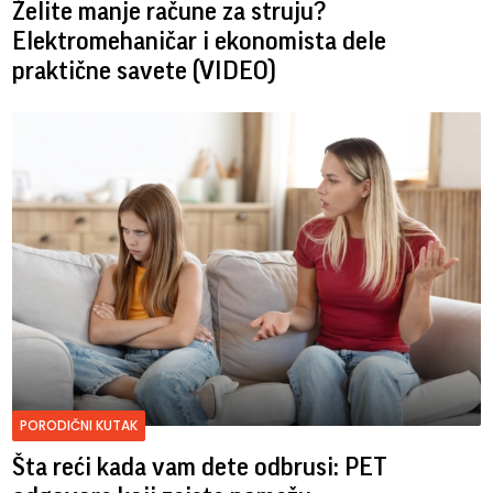
Želite manje račune za struju?
Elektromehaničar i ekonomista dele
praktične savete (VIDEO)
PORODIČNI KUTAK
Šta reći kada vam dete odbrusi: PET