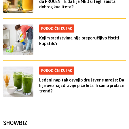
da PROCENITE da li je MED u tegli zaista
dobrog kvaliteta?
PORODIČNI KUTAK
Kojim sredstvima nije preporučljivo čistiti
kupatilo?
PORODIČNI KUTAK
Ledeni napitak osvojio društvene mreže: Da
li je ovo najzdravije piće leta ili samo prolazni
trend?
SHOWBIZ