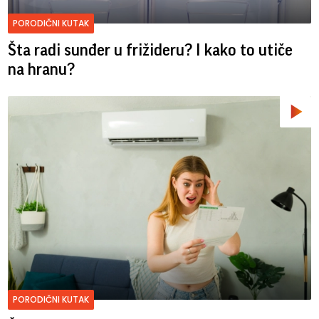
PORODIČNI KUTAK
Šta radi sunđer u frižideru? I kako to utiče
na hranu?
PORODIČNI KUTAK