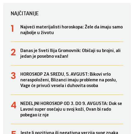
NAJČITANIJE
Najveći materijalisti horoskopa: Žele da imaju samo
najbolje u životu
Danas je Sveti Ilija Gromovnik: Običaji su brojni, ali
jedan je posebno važan!
HOROSKOP ZA SREDU, 5. AVGUST: Bikovi vrlo
neraspoloženi, Blizanci imaju probleme na poslu,
Vage će privući vesela i duhovita osoba
NEDELJNI HOROSKOP OD 3. DO 9. AVGUSTA: Dok se
Lavovi super osećaju u svoj koži, Ovan bi rado
pobegao iz nje
Jeste li pozitivna ili negativna verzija svog znaka