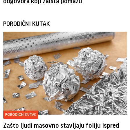
odgovora koji zaista pomažu
PORODIČNI KUTAK
PORODIČNI KUTAK
Zašto ljudi masovno stavljaju foliju ispred