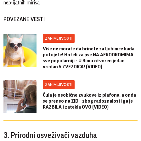
neprijatnih mirisa.
POVEZANE VESTI
ZANIMLJIVOSTI
Više ne morate da brinete za ljubimce kada
putujete! Hoteli za pse NA AERODROMIMA
sve popularniji - U Rimu otvoren jedan
vredan 5 ZVEZDICA! (VIDEO)
ZANIMLJIVOSTI
Čula je neobične zvukove iz plafona, a onda
se preneo na ZID - zbog radoznalosti ga je
RAZBILA i zatekla OVO (VIDEO)
3. Prirodni osveživači vazduha