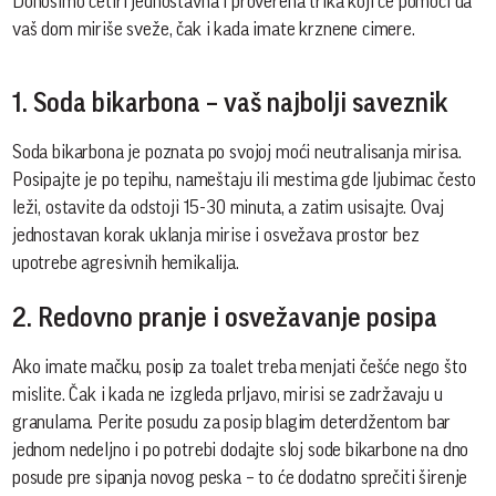
Donosimo četiri jednostavna i proverena trika koji će pomoći da
vaš dom miriše sveže, čak i kada imate krznene cimere.
1. Soda bikarbona – vaš najbolji saveznik
Soda bikarbona je poznata po svojoj moći neutralisanja mirisa.
Posipajte je po tepihu, nameštaju ili mestima gde ljubimac često
leži, ostavite da odstoji 15-30 minuta, a zatim usisajte. Ovaj
jednostavan korak uklanja mirise i osvežava prostor bez
upotrebe agresivnih hemikalija.
2. Redovno pranje i osvežavanje posipa
Ako imate mačku, posip za toalet treba menjati češće nego što
mislite. Čak i kada ne izgleda prljavo, mirisi se zadržavaju u
granulama. Perite posudu za posip blagim deterdžentom bar
jednom nedeljno i po potrebi dodajte sloj sode bikarbone na dno
posude pre sipanja novog peska – to će dodatno sprečiti širenje