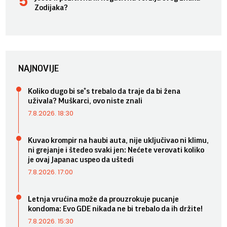
Zodijaka?
NAJNOVIJE
Koliko dugo bi se*s trebalo da traje da bi žena
uživala? Muškarci, ovo niste znali
7.8.2026. 18:30
Kuvao krompir na haubi auta, nije uključivao ni klimu,
ni grejanje i štedeo svaki jen: Nećete verovati koliko
je ovaj Japanac uspeo da uštedi
7.8.2026. 17:00
Letnja vrućina može da prouzrokuje pucanje
kondoma: Evo GDE nikada ne bi trebalo da ih držite!
7.8.2026. 15:30