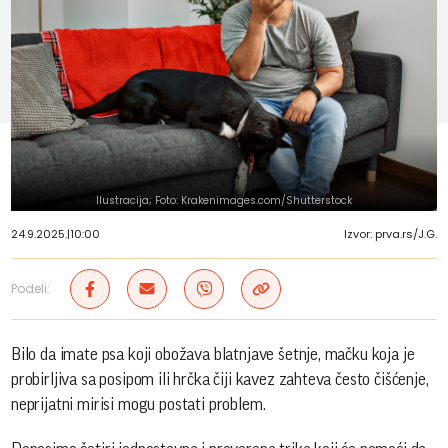
Ilustracija; Foto: Krakenimages.com/Shutterstock
24.9.2025.
|
10:00
Izvor: prva.rs/J.G.
Podeli:
Bilo da imate psa koji obožava blatnjave šetnje, mačku koja je
probirljiva sa posipom ili hrčka čiji kavez zahteva često čišćenje,
neprijatni mirisi mogu postati problem.