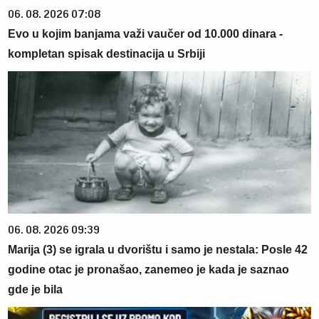
06. 08. 2026 07:08
Evo u kojim banjama važi vaučer od 10.000 dinara -
kompletan spisak destinacija u Srbiji
06. 08. 2026 09:39
Marija (3) se igrala u dvorištu i samo je nestala: Posle 42
godine otac je pronašao, zanemeo je kada je saznao
gde je bila