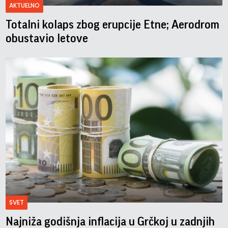
AKTUELNO
Totalni kolaps zbog erupcije Etne; Aerodrom
obustavio letove
SVET
Najniža godišnja inflacija u Grčkoj u zadnjih