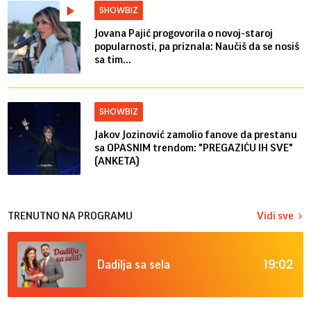
SHOWBIZ
Jovana Pajić progovorila o novoj-staroj
popularnosti, pa priznala: Naučiš da se nosiš
sa tim...
SHOWBIZ
Jakov Jozinović zamolio fanove da prestanu
sa OPASNIM trendom: "PREGAZIĆU IH SVE"
(ANKETA)
TRENUTNO NA PROGRAMU
Vidi sve
19:02
Dadilja sa sela