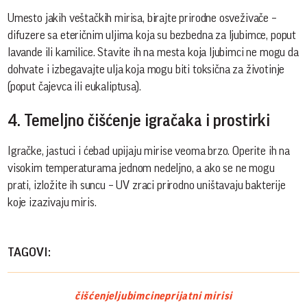
Umesto jakih veštačkih mirisa, birajte prirodne osveživače –
difuzere sa eteričnim uljima koja su bezbedna za ljubimce, poput
lavande ili kamilice. Stavite ih na mesta koja ljubimci ne mogu da
dohvate i izbegavajte ulja koja mogu biti toksična za životinje
(poput čajevca ili eukaliptusa).
4. Temeljno čišćenje igračaka i prostirki
Igračke, jastuci i ćebad upijaju mirise veoma brzo. Operite ih na
visokim temperaturama jednom nedeljno, a ako se ne mogu
prati, izložite ih suncu – UV zraci prirodno uništavaju bakterije
koje izazivaju miris.
TAGOVI:
čišćenje
ljubimci
neprijatni mirisi