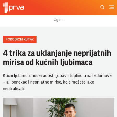
PORODIČNI KUTAK
4 trika za uklanjanje neprijatnih
mirisa od kućnih ljubimaca
Kućni ljubimci unose radost, ljubav i toplinu u naše domove
– ali ponekad i neprijatne mirise, koje možete lako
neutralisati.