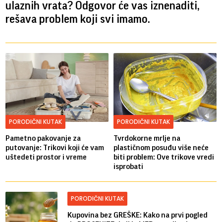
ulaznih vrata? Odgovor će vas iznenaditi,
rešava problem koji svi imamo.
PORODIČNI KUTAK
PORODIČNI KUTAK
Pametno pakovanje za
Tvrdokorne mrlje na
putovanje: Trikovi koji će vam
plastičnom posuđu više neće
uštedeti prostor i vreme
biti problem: Ove trikove vredi
isprobati
PORODIČNI KUTAK
Kupovina bez GREŠKE: Kako na prvi pogled