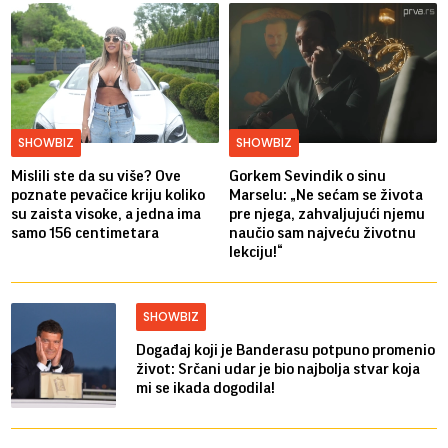
SHOWBIZ
SHOWBIZ
Mislili ste da su više? Ove
Gorkem Sevindik o sinu
poznate pevačice kriju koliko
Marselu: „Ne sećam se života
su zaista visoke, a jedna ima
pre njega, zahvaljujući njemu
samo 156 centimetara
naučio sam najveću životnu
lekciju!“
SHOWBIZ
Događaj koji je Banderasu potpuno promenio
život: Srčani udar je bio najbolja stvar koja
mi se ikada dogodila!