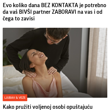
Evo koliko dana BEZ KONTAKTA je potrebno
da vaš BIVŠI partner ZABORAVI na vas i od
čega to zavisi
LJUBAV & VEZE
Kako pružiti voljenoj osobi opuštajuću