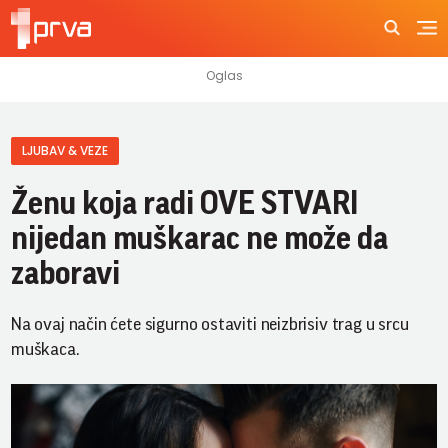
LJUBAV & VEZE
Ženu koja radi OVE STVARI
nijedan muškarac ne može da
zaboravi
Na ovaj način ćete sigurno ostaviti neizbrisiv trag u srcu
muškaca.