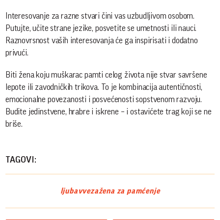
Interesovanje za razne stvari čini vas uzbudljivom osobom.
Putujte, učite strane jezike, posvetite se umetnosti ili nauci.
Raznovrsnost vaših interesovanja će ga inspirisati i dodatno
privući.
Biti žena koju muškarac pamti celog života nije stvar savršene
lepote ili zavodničkih trikova. To je kombinacija autentičnosti,
emocionalne povezanosti i posvećenosti sopstvenom razvoju.
Budite jedinstvene, hrabre i iskrene – i ostavićete trag koji se ne
briše.
TAGOVI:
ljubav
veza
žena za pamćenje