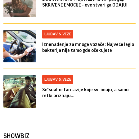
SKRIVENE EMOCIJE - ove stvari ga ODAJU!
LJUBAV & VEZE
Iznenađenje za mnoge vozače: Najveće leglo
bakterija nije tamo gde očekujete
LJUBAV & VEZE
Se*sualne fantazije koje svi imaju, a samo
retki priznaju...
SHOWBIZ