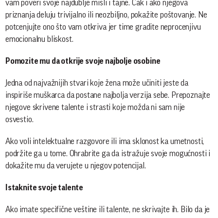
vam poveri svoje najdublje misli i tajne. Čak i ako njegova
priznanja deluju trivijalno ili neozbiljno, pokažite poštovanje. Ne
potcenjujte ono što vam otkriva jer time gradite neprocenjivu
emocionalnu bliskost.
Pomozite mu da otkrije svoje najbolje osobine
Jedna od najvažnijih stvari koje žena može učiniti jeste da
inspiriše muškarca da postane najbolja verzija sebe. Prepoznajte
njegove skrivene talente i strasti koje možda ni sam nije
osvestio.
Ako voli intelektualne razgovore ili ima sklonost ka umetnosti,
podržite ga u tome. Ohrabrite ga da istražuje svoje mogućnosti i
dokažite mu da verujete u njegov potencijal.
Istaknite svoje talente
Ako imate specifične veštine ili talente, ne skrivajte ih. Bilo da je