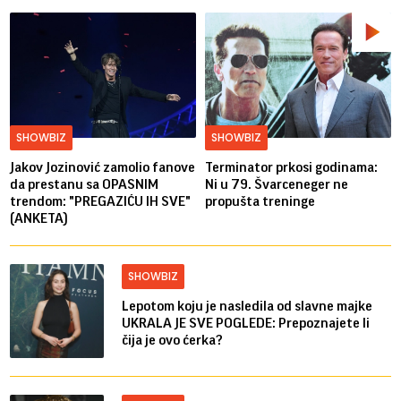
SHOWBIZ
SHOWBIZ
Jakov Jozinović zamolio fanove
Terminator prkosi godinama:
da prestanu sa OPASNIM
Ni u 79. Švarceneger ne
trendom: "PREGAZIĆU IH SVE"
propušta treninge
(ANKETA)
SHOWBIZ
Lepotom koju je nasledila od slavne majke
UKRALA JE SVE POGLEDE: Prepoznajete li
čija je ovo ćerka?