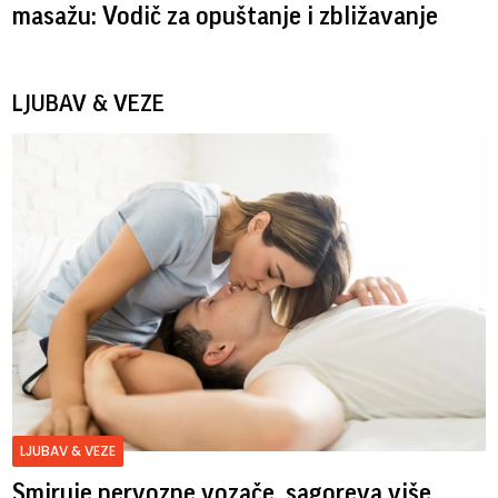
masažu: Vodič za opuštanje i zbližavanje
LJUBAV & VEZE
LJUBAV & VEZE
Smiruje nervozne vozače, sagoreva više