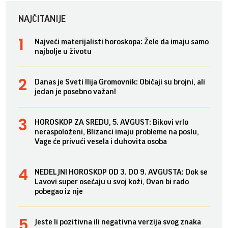
NAJČITANIJE
Najveći materijalisti horoskopa: Žele da imaju samo
najbolje u životu
Danas je Sveti Ilija Gromovnik: Običaji su brojni, ali
jedan je posebno važan!
HOROSKOP ZA SREDU, 5. AVGUST: Bikovi vrlo
neraspoloženi, Blizanci imaju probleme na poslu,
Vage će privući vesela i duhovita osoba
NEDELJNI HOROSKOP OD 3. DO 9. AVGUSTA: Dok se
Lavovi super osećaju u svoj koži, Ovan bi rado
pobegao iz nje
Jeste li pozitivna ili negativna verzija svog znaka