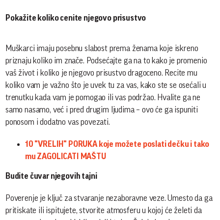
Pokažite koliko cenite njegovo prisustvo
Muškarci imaju posebnu slabost prema ženama koje iskreno
priznaju koliko im znače. Podsećajte ga na to kako je promenio
vaš život i koliko je njegovo prisustvo dragoceno. Recite mu
koliko vam je važno što je uvek tu za vas, kako ste se osećali u
trenutku kada vam je pomogao ili vas podržao. Hvalite ga ne
samo nasamo, već i pred drugim ljudima – ovo će ga ispuniti
ponosom i dodatno vas povezati.
10 "VRELIH" PORUKA koje možete poslati dečku i tako
mu ZAGOLICATI MAŠTU
Budite čuvar njegovih tajni
Poverenje je ključ za stvaranje nezaboravne veze. Umesto da ga
pritiskate ili ispitujete, stvorite atmosferu u kojoj će želeti da