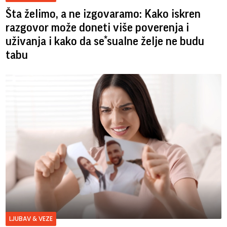
Šta želimo, a ne izgovaramo: Kako iskren
razgovor može doneti više poverenja i
uživanja i kako da se*sualne želje ne budu
tabu
LJUBAV & VEZE