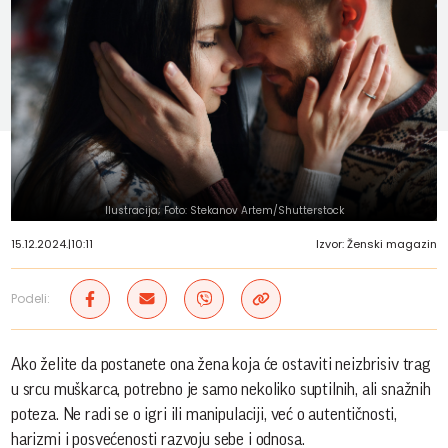
Ilustracija; Foto: Stekanov Artem/Shutterstock
15.12.2024.
|
10:11
Izvor: Ženski magazin
Podeli:
Ako želite da postanete ona žena koja će ostaviti neizbrisiv trag
u srcu muškarca, potrebno je samo nekoliko suptilnih, ali snažnih
poteza. Ne radi se o igri ili manipulaciji, već o autentičnosti,
harizmi i posvećenosti razvoju sebe i odnosa.