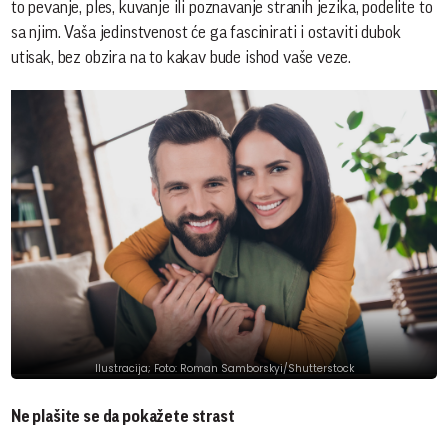
to pevanje, ples, kuvanje ili poznavanje stranih jezika, podelite to
sa njim. Vaša jedinstvenost će ga fascinirati i ostaviti dubok
utisak, bez obzira na to kakav bude ishod vaše veze.
Ilustracija; Foto: Roman Samborskyi/Shutterstock
Ne plašite se da pokažete strast