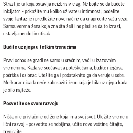
Strast je ta koja ostavlja neizbrisiv trag. Ne bojte se da budete
inicijator – pokažite mu koliko uživate u intimnosti, podelite
svoje fantazije i predložite nove načine da unapredite vašu vezu.
Samouverena žena koja zna šta želi i ne plaši se da to izrazi,
ostavlja neodoljiv utisak.
Budite uz njega u teškim trenucima
Pravi odnos se gradi ne samo u srećnim, već i u izazovnim
vremenima. Kada se suočava sa poteškoćama, budite njegova
podrška i oslonac. Utešite ga i podstaknite ga da veruje u sebe.
Muškarac nikada neće zaboraviti ženu koja je bila uz njega kada
je bilo najteže.
Posvetite se svom razvoju
Ništa nije privlačnije od žene koja ima svoj svet. Uložite vreme u
lični razvoj – posvetite se hobijima, učite nove veštine, čitajte,
trenirajte.