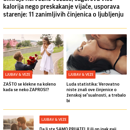
kalorija nego preskakanje vijače, usporava
starenje: 11 zanimljivih činjenica o ljubljenju
LJUBAV & VEZE
LJUBAV & VEZE
ZAŠTO se klekne na koleno
Luda statistika: Verovatno
kada se neko ZAPROSI?
niste znali ove činjenice o
ženskoj se*sualnosti, a trebalo
bi
LJUBAV & VEZE
Da li ste SAMO PRIJATELJI ili on ipak gaji