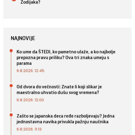
Zodijaka?
NAJNOVIJE
Ko ume da ŠTEDI, ko pametno ulaže, a ko najbolje
prepozna pravu priliku? Ova tri znaka umeju s
parama
6.8.2026. 12:45
Od dvora do večnosti: Znate li koji slikar je
maestralno uhvatio dušu svog vremena?
6.8.2026. 12:00
Zašto se japanska deca ređe razboljevaju? Jedna
jednostavna navika privukla pažnju naučnika
6.8.2026. 11:13