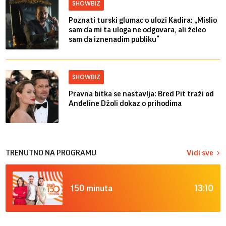
SHOWBIZ
Poznati turski glumac o ulozi Kadira: „Mislio
sam da mi ta uloga ne odgovara, ali želeo
sam da iznenadim publiku“
SHOWBIZ
Pravna bitka se nastavlja: Bred ​​Pit traži od
Anđeline Džoli dokaz o prihodima
TRENUTNO NA PROGRAMU
Vidi sve
13:10
150 minuta