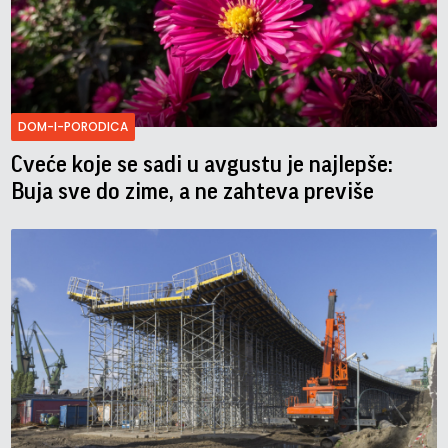
DOM-I-PORODICA
Cveće koje se sadi u avgustu je najlepše:
Buja sve do zime, a ne zahteva previše