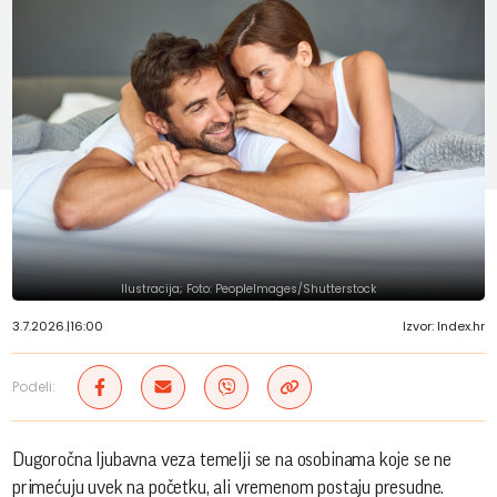
Ilustracija; Foto: PeopleImages/Shutterstock
3.7.2026.
|
16:00
Izvor: Index.hr
Podeli:
Dugoročna ljubavna veza temelji se na osobinama koje se ne
primećuju uvek na početku, ali vremenom postaju presudne.