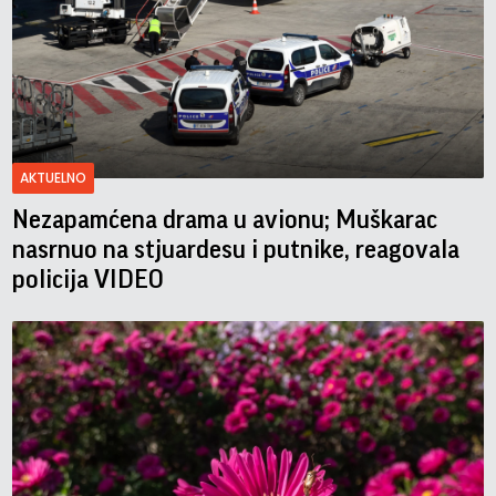
AKTUELNO
Nezapamćena drama u avionu; Muškarac
nasrnuo na stjuardesu i putnike, reagovala
policija VIDEO