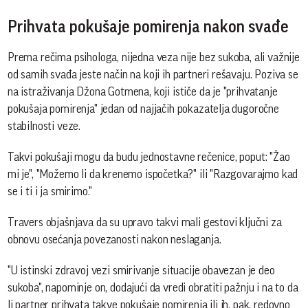
Prihvata pokušaje pomirenja nakon svađe
Prema rečima psihologa, nijedna veza nije bez sukoba, ali važnije
od samih svađa jeste način na koji ih partneri rešavaju. Poziva se
na istraživanja Džona Gotmena, koji ističe da je "prihvatanje
pokušaja pomirenja" jedan od najjačih pokazatelja dugoročne
stabilnosti veze.
Takvi pokušaji mogu da budu jednostavne rečenice, poput: "Žao
mi je", "Možemo li da krenemo ispočetka?" ili "Razgovarajmo kad
se i ti i ja smirimo."
Travers objašnjava da su upravo takvi mali gestovi ključni za
obnovu osećanja povezanosti nakon neslaganja.
"U istinski zdravoj vezi smirivanje situacije obavezan je deo
sukoba", napominje on, dodajući da vredi obratiti pažnju i na to da
li partner prihvata takve pokušaje pomirenja ili ih, pak, redovno