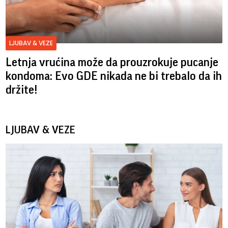
LJUBAV & VEZE
Letnja vrućina može da prouzrokuje pucanje
kondoma: Evo GDE nikada ne bi trebalo da ih
držite!
LJUBAV & VEZE