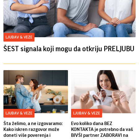
LJUBAV & VEZE
ŠEST signala koji mogu da otkriju PRELJUBU
LJUBAV & VEZE
LJUBAV & VEZE
Šta želimo, a ne izgovaramo:
Evo koliko dana BEZ
Kako iskren razgovor može
KONTAKTA je potrebno da vaš
doneti više poverenja i
BIVŠI partner ZABORAVI na