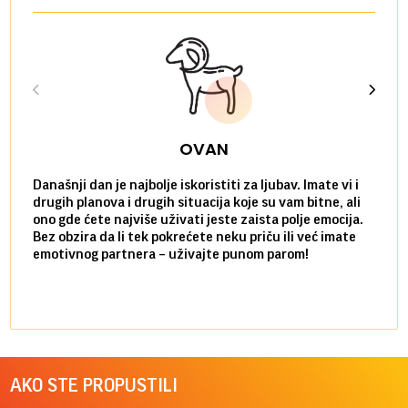
OVAN
Današnji dan je najbolje iskoristiti za ljubav. Imate vi i
Ako v
drugih planova i drugih situacija koje su vam bitne, ali
do ma
ono gde ćete najviše uživati jeste zaista polje emocija.
van g
Bez obzira da li tek pokrećete neku priču ili već imate
društ
emotivnog partnera – uživajte punom parom!
kolik
AKO STE PROPUSTILI