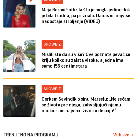
Maja Berović otkrila šta je mogla jedino dok
je bila trudna, pa priznala: Danas mi najviše
nedostaje strpljenje (VIDEO)
SHOWBIZ
Mislili ste da su više? Ove poznate pevačice
kriju koliko su zaista visoke, a jedna ima
samo 156 centimetara
SHOWBIZ
Gorkem Sevindik o sinu Marselu: „Ne sećam
se života pre njega, zahvaljujući njemu
naučio sam najveću životnu lekciju!“
TRENUTNO NA PROGRAMU
Vidi sve