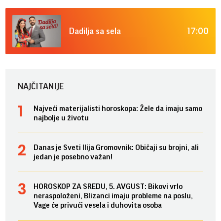
17:00
Dadilja sa sela
NAJČITANIJE
Najveći materijalisti horoskopa: Žele da imaju samo
najbolje u životu
Danas je Sveti Ilija Gromovnik: Običaji su brojni, ali
jedan je posebno važan!
HOROSKOP ZA SREDU, 5. AVGUST: Bikovi vrlo
neraspoloženi, Blizanci imaju probleme na poslu,
Vage će privući vesela i duhovita osoba