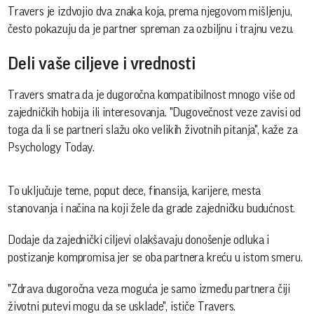
Travers je izdvojio dva znaka koja, prema njegovom mišljenju,
često pokazuju da je partner spreman za ozbiljnu i trajnu vezu.
Deli vaše ciljeve i vrednosti
Travers smatra da je dugoročna kompatibilnost mnogo više od
zajedničkih hobija ili interesovanja. "Dugovečnost veze zavisi od
toga da li se partneri slažu oko velikih životnih pitanja", kaže za
Psychology Today.
To uključuje teme, poput dece, finansija, karijere, mesta
stanovanja i načina na koji žele da grade zajedničku budućnost.
Dodaje da zajednički ciljevi olakšavaju donošenje odluka i
postizanje kompromisa jer se oba partnera kreću u istom smeru.
"Zdrava dugoročna veza moguća je samo između partnera čiji
životni putevi mogu da se usklade", ističe Travers.