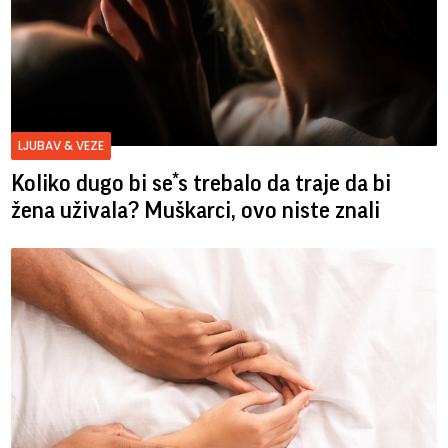
LJUBAV & VEZE
Koliko dugo bi se*s trebalo da traje da bi
žena uživala? Muškarci, ovo niste znali