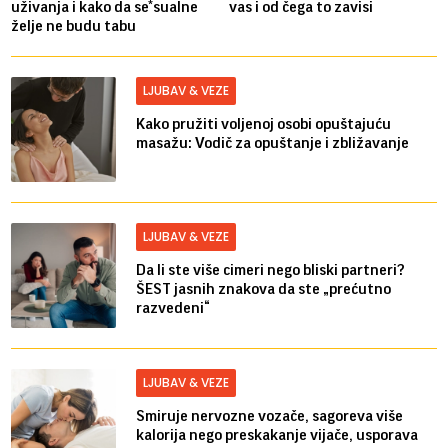
uživanja i kako da se*sualne
vas i od čega to zavisi
želje ne budu tabu
LJUBAV & VEZE
Kako pružiti voljenoj osobi opuštajuću
masažu: Vodič za opuštanje i zbližavanje
LJUBAV & VEZE
Da li ste više cimeri nego bliski partneri?
ŠEST jasnih znakova da ste „prećutno
razvedeni“
LJUBAV & VEZE
Smiruje nervozne vozače, sagoreva više
kalorija nego preskakanje vijače, usporava