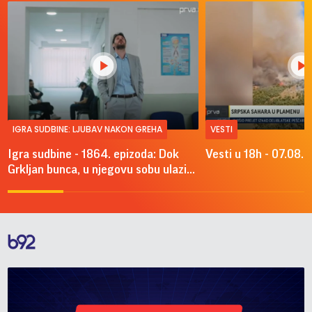
IGRA SUDBINE: LJUBAV NAKON GREHA
VESTI
Igra sudbine - 1864. epizoda: Dok
Vesti u 18h - 07.08.
Grkljan bunca, u njegovu sobu ulazi...