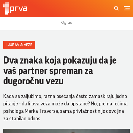
LJUBAV & VEZE
Dva znaka koja pokazuju da je
vaš partner spreman za
dugoročnu vezu
Kada se zaljubimo, razna osećanja često zamaskiraju jedno
pitanje - da li ova veza može da opstane? No, prema rečima
psihologa Marka Traversa, sama privlačnost nije dovoljna
za stabilan odnos.