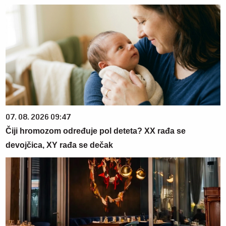
07. 08. 2026 09:47
Čiji hromozom određuje pol deteta? XX rađa se
devojčica, XY rađa se dečak