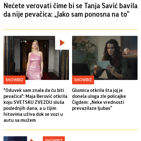
Nećete verovati čime bi se Tanja Savić bavila
da nije pevačica: „Jako sam ponosna na to“
SHOWBIZ
SHOWBIZ
"Oduvek sam znala da ću biti
Glumica otkrila šta joj je
pevačica": Maja Berović otkrila
donela uloga zle policajke
koju SVETSKU ZVEZDU sluša
Čigdem: „Neke vrednosti
poslednjih dana, a u čijim
prevazilaze ljubav“
hitovima uživa dok se vozi u
autu sa mužem
SHOWBIZ