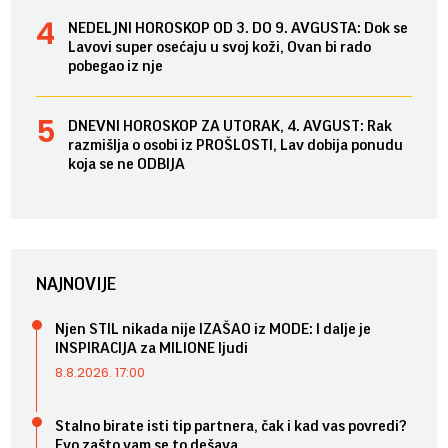
NEDELJNI HOROSKOP OD 3. DO 9. AVGUSTA: Dok se
Lavovi super osećaju u svoj koži, Ovan bi rado
pobegao iz nje
DNEVNI HOROSKOP ZA UTORAK, 4. AVGUST: Rak
razmišlja o osobi iz PROŠLOSTI, Lav dobija ponudu
koja se ne ODBIJA
NAJNOVIJE
Njen STIL nikada nije IZAŠAO iz MODE: I dalje je
INSPIRACIJA za MILIONE ljudi
8.8.2026. 17:00
Stalno birate isti tip partnera, čak i kad vas povredi?
Evo zašto vam se to dešava