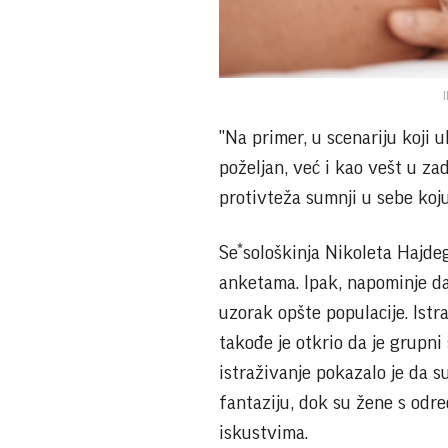
"Na primer, u scenariju koji 
poželjan, već i kao vešt u zad
protivteža sumnji u sebe koj
Se*sološkinja Nikoleta Hajdege
anketama. Ipak, napominje da
uzorak opšte populacije. Istr
takođe je otkrio da je grupni 
istraživanje pokazalo je da s
fantaziju, dok su žene s odr
iskustvima.