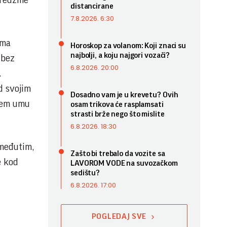
preuzme
distancirane
7.8.2026. 6:30
ama
Horoskop za volanom: Koji znaci su
najbolji, a koju najgori vozači?
 bez
6.8.2026. 20:00
.
d svojim
Dosadno vam je u krevetu? Ovih
ašem umu
osam trikova će rasplamsati
strasti brže nego što mislite
6.8.2026. 18:30
 međutim,
Zašto bi trebalo da vozite sa
e kod
LAVOROM VODE na suvozačkom
sedištu?
6.8.2026. 17:00
POGLEDAJ SVE