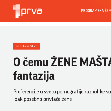
PROGRAMSKA ŠE
LJUBAV & VEZE
O čemu ŽENE MAŠTAJ
fantazija
Preferencije u svetu pornografije raznolike su 
ipak posebno privlače žene.