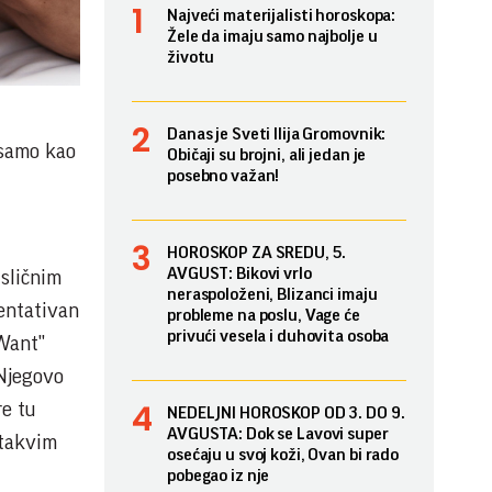
Najveći materijalisti horoskopa:
Žele da imaju samo najbolje u
životu
Danas je Sveti Ilija Gromovnik:
 samo kao
Običaji su brojni, ali jedan je
posebno važan!
HOROSKOP ZA SREDU, 5.
AVGUST: Bikovi vrlo
 sličnim
neraspoloženi, Blizanci imaju
entativan
probleme na poslu, Vage će
privući vesela i duhovita osoba
 Want"
 Njegovo
re tu
NEDELJNI HOROSKOP OD 3. DO 9.
AVGUSTA: Dok se Lavovi super
 takvim
osećaju u svoj koži, Ovan bi rado
pobegao iz nje