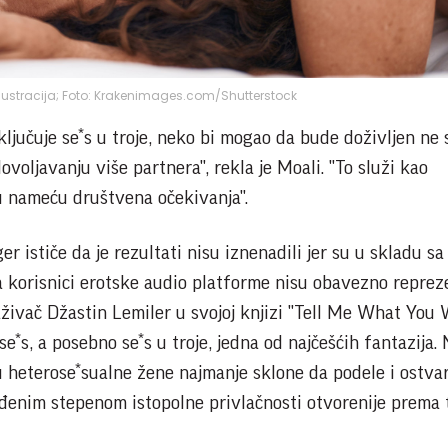
Ilustracija; Foto: Krakenimages.com/Shutterstock
uključuje se*s u troje, neko bi mogao da bude doživljen ne
ovoljavanju više partnera", rekla je Moali. "To služi kao
u nameću društvena očekivanja".
r ističe da je rezultati nisu iznenadili jer su u skladu sa
 korisnici erotske audio platforme nisu obavezno reprez
aživač Džastin Lemiler u svojoj knjizi "Tell Me What You
se*s, a posebno se*s u troje, jedna od najčešćih fantazija.
u heterose*sualne žene najmanje sklone da podele i ostva
eđenim stepenom istopolne privlačnosti otvorenije prema