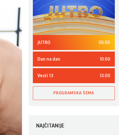
05:55
JUTRO
10:00
Dan na dan
13:00
Vesti 13
PROGRAMSKA ŠEMA
NAJČITANIJE