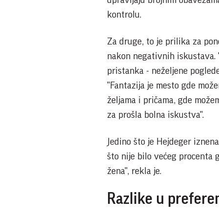
upravljaju brojnim obavezama
kontrolu.
Za druge, to je prilika za p
nakon negativnih iskustava. 
pristanka - neželjene poglede
"Fantazija je mesto gde mož
željama i pričama, gde možem
za prošla bolna iskustva".
Jedino što je Hejdeger iznena
što nije bilo većeg procenta 
žena", rekla je.
Razlike u prefere