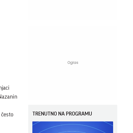
njaci
 Nazanin
TRENUTNO NA PROGRAMU
 često