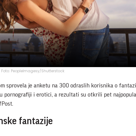
a; Foto: PeopleImagesy/Shutterstock
m sprovela je anketu na 300 odraslih korisnika o fantaz
u pornografiji i erotici, a rezultati su otkrili pet najpopula
fPost.
nske fantazije