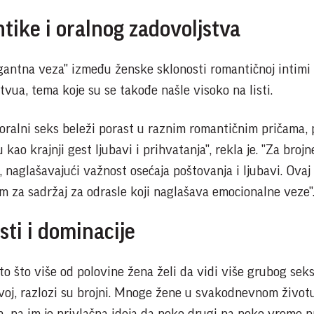
ike i oralnog zadovoljstva
igantna veza" između ženske sklonosti romantičnoj intimi
vua, tema koje su se takođe našle visoko na listi.
 oralni seks beleži porast u raznim romantičnim pričama,
kao krajnji gest ljubavi i prihvatanja", rekla je. "Za brojn
, naglašavajući važnost osećaja poštovanja i ljubavi. Ovaj
m za sadržaj za odrasle koji naglašava emocionalne veze"
sti i dominacije
 to što više od polovine žena želi da vidi više grubog seks
voj, razlozi su brojni. Mnoge žene u svakodnevnom život