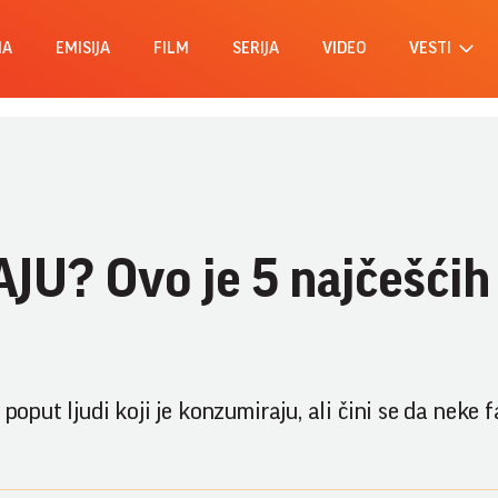
MA
EMISIJA
FILM
SERIJA
VIDEO
VESTI
U? Ovo je 5 najčešćih
poput ljudi koji je konzumiraju, ali čini se da neke f