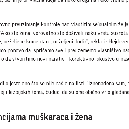
, pa im je privlačna ideja da neko drugi na neko vreme 
onovno preuzimanje kontrole nad vlastitim se*sualnim želj
"Ako ste žena, verovatno ste doživeli neku vrstu susreta
, neželjene komentare, neželjeni dodir", rekla je Hejdeger
emo ponovo da ispričamo sve i preuzememo vlasništvo na
o da stvoritimo novi narativ i korektivno iskustvo u n
dilo jeste ono što se nije našlo na listi. "Iznenađena sam,
gej i lezbijskih tema, budući da su one obično vrlo gledan
ncijama muškaraca i žena