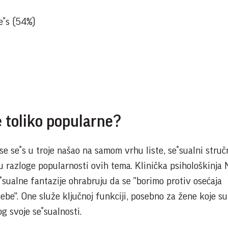
e*s (54%)
 toliko popularne?
se se*s u troje našao na samom vrhu liste, se*sualni struč
 u razloge popularnosti ovih tema. Klinička psihološkinja
*sualne fantazije ohrabruju da se "borimo protiv osećaja
ebe". One služe ključnoj funkciji, posebno za žene koje su
g svoje se*sualnosti.