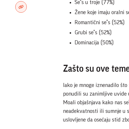
Se*s u troje (77%)
Žene koje imaju oralni s
Romantični se*s (52%)
Grubi se*s (52%)
Dominacija (50%)
Zašto su ove teme
Iako je mnoge iznenadilo što 
ponudili su zanimljive uvide
Moali objašnjava kako nas se
neadekvatnosti ili sumnje u s
uslovljene da osećaju stid zbo