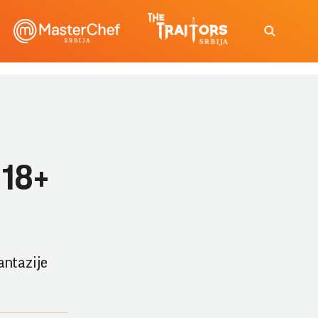
 18+
antazije