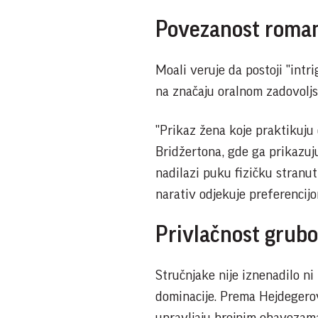
Povezanost romant
Moali veruje da postoji "intr
na značaju oralnom zadovoljst
"Prikaz žena koje praktikuju
Bridžertona, gde ga prikazuju 
nadilazi puku fizičku stranut
narativ odjekuje preferencijo
Privlačnost grubo
Stručnjake nije iznenadilo ni
dominacije. Prema Hejdegero