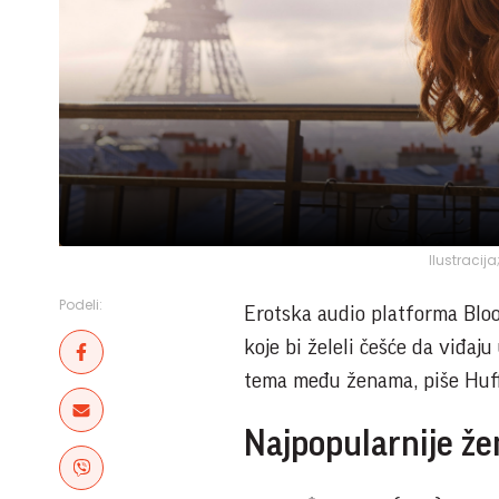
Ilustracij
Podeli:
Erotska audio platforma Bloo
koje bi želeli češće da viđaju 
tema među ženama, piše Huf
Najpopularnije že