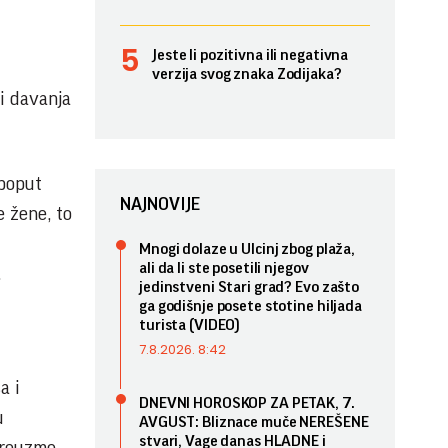
Jeste li pozitivna ili negativna
verzija svog znaka Zodijaka?
 i davanja
 poput
NAJNOVIJE
e žene, to
Mnogi dolaze u Ulcinj zbog plaža,
ali da li ste posetili njegov
.
jedinstveni Stari grad? Evo zašto
ga godišnje posete stotine hiljada
turista (VIDEO)
7.8.2026. 8:42
a i
DNEVNI HOROSKOP ZA PETAK, 7.
u
AVGUST: Bliznace muče NEREŠENE
stvari, Vage danas HLADNE i