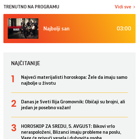
TRENUTNO NA PROGRAMU
Vidi sve
03:00
Najbolji san
NAJČITANIJE
Najveći materijalisti horoskopa: Žele da imaju samo
najbolje u životu
Danas je Sveti Ilija Gromovnik: Običaji su brojni, ali
jedan je posebno važan!
HOROSKOP ZA SREDU, 5. AVGUST: Bikovi vrlo
neraspoloženi, Blizanci imaju probleme na poslu,
Vage će privući vesela i duhovita osoba