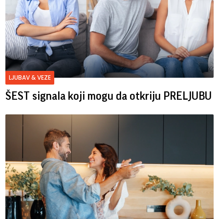
LJUBAV & VEZE
ŠEST signala koji mogu da otkriju PRELJUBU