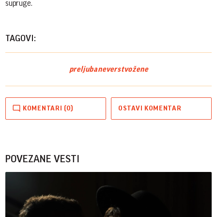
supruge.
TAGOVI:
preljuba
neverstvo
žene
KOMENTARI (0)
OSTAVI KOMENTAR
POVEZANE VESTI