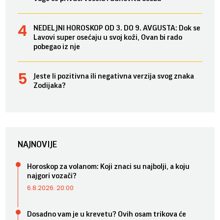
NEDELJNI HOROSKOP OD 3. DO 9. AVGUSTA: Dok se
Lavovi super osećaju u svoj koži, Ovan bi rado
pobegao iz nje
Jeste li pozitivna ili negativna verzija svog znaka
Zodijaka?
NAJNOVIJE
Horoskop za volanom: Koji znaci su najbolji, a koju
najgori vozači?
6.8.2026. 20:00
Dosadno vam je u krevetu? Ovih osam trikova će