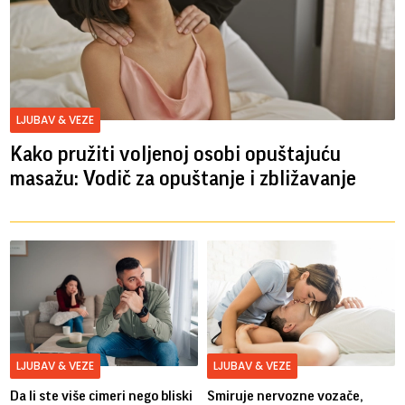
LJUBAV & VEZE
Kako pružiti voljenoj osobi opuštajuću
masažu: Vodič za opuštanje i zbližavanje
LJUBAV & VEZE
LJUBAV & VEZE
Da li ste više cimeri nego bliski
Smiruje nervozne vozače,