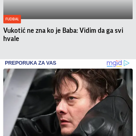
FUDBAL
Vukotić ne zna ko je Baba: Vidim da ga svi
hvale