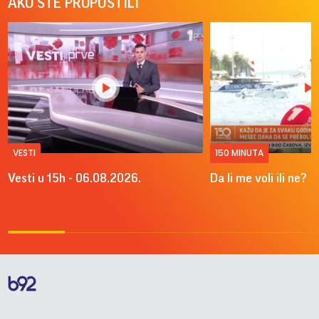
AKO STE PROPUSTILI
VESTI
150 MINUTA
Vesti u 15h - 06.08.2026.
Da li me voli ili ne?