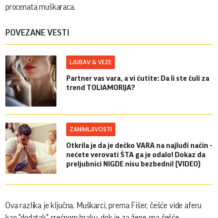
procenata muškaraca.
POVEZANE VESTI
LJUBAV & VEZE
Partner vas vara, a vi ćutite: Da li ste čuli za
trend TOLIAMORIJA?
ZANIMLJIVOSTI
Otkrila je da je dečko VARA na najluđi način -
nećete verovati ŠTA ga je odalo! Dokaz da
preljubnici NIGDE nisu bezbedni! (VIDEO)
Ova razlika je ključna. Muškarci, prema Fišer, češće vide aferu
kao "dodatak" srećnom braku, dok je za žene ona češće