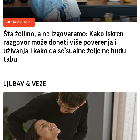
LJUBAV & VEZE
Šta želimo, a ne izgovaramo: Kako iskren
razgovor može doneti više poverenja i
uživanja i kako da se*sualne želje ne budu
tabu
LJUBAV & VEZE