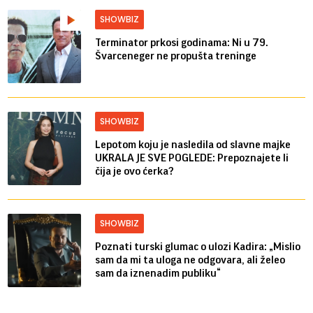
SHOWBIZ
Terminator prkosi godinama: Ni u 79.
Švarceneger ne propušta treninge
SHOWBIZ
Lepotom koju je nasledila od slavne majke
UKRALA JE SVE POGLEDE: Prepoznajete li
čija je ovo ćerka?
SHOWBIZ
Poznati turski glumac o ulozi Kadira: „Mislio
sam da mi ta uloga ne odgovara, ali želeo
sam da iznenadim publiku“