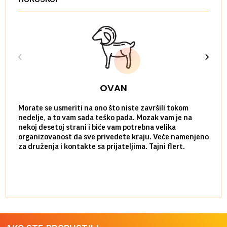
OVAN
Morate se usmeriti na ono što niste završili tokom
Sve n
nedelje, a to vam sada teško pada. Mozak vam je na
potpu
nekoj desetoj strani i biće vam potrebna velika
stvar
organizovanost da sve privedete kraju. Veče namenjeno
tempo
za druženja i kontakte sa prijateljima. Tajni flert.
najbl