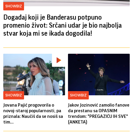
SHOWBIZ
Događaj koji je Banderasu potpuno
promenio život: Srčani udar je bio najbolja
stvar koja mi se ikada dogodila!
SHOWBIZ
SHOWBIZ
Jovana Pajić progovorila o
Jakov Jozinović zamolio fanove
novoj-staroj popularnosti, pa
da prestanu sa OPASNIM
priznala: Naučiš da se nosiš sa
trendom: "PREGAZIĆU IH SVE"
tim...
(ANKETA)