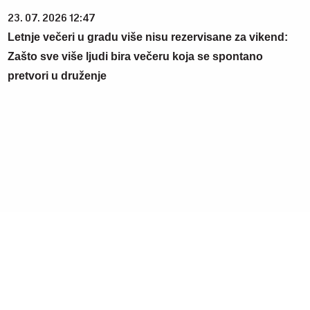
23. 07. 2026 12:47
Letnje večeri u gradu više nisu rezervisane za vikend:
Zašto sve više ljudi bira večeru koja se spontano
pretvori u druženje
15. 07. 2026 07:44
Većina građana izgubi novac pre nego što stigne na
letovanje - ovih 7 troškova skoro niko ne planira