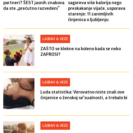
partneri? ŠEST jasnih znakova
sagoreva više kalorija nego
da ste „prećutno razvedeni“
preskakanje vijače, usporava
starenje: 11 zanimljivih
činjenica o ljubljenju
LJUBAV & VEZE
ZAŠTO se klekne na koleno kada se neko
ZAPROSI?
LJUBAV & VEZE
Luda statistika: Verovatno niste znali ove
činjenice o ženskoj se*sualnosti, a trebalo bi
LJUBAV & VEZE