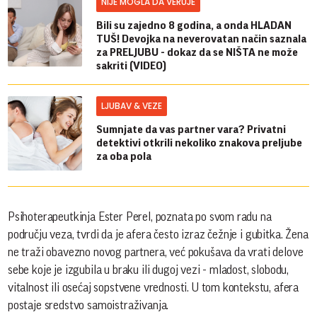
NIJE MOGLA DA VERUJE
Bili su zajedno 8 godina, a onda HLADAN
TUŠ! Devojka na neverovatan način saznala
za PRELJUBU - dokaz da se NIŠTA ne može
sakriti (VIDEO)
LJUBAV & VEZE
Sumnjate da vas partner vara? Privatni
detektivi otkrili nekoliko znakova preljube
za oba pola
Psihoterapeutkinja Ester Perel, poznata po svom radu na
području veza, tvrdi da je afera često izraz čežnje i gubitka. Žena
ne traži obavezno novog partnera, već pokušava da vrati delove
sebe koje je izgubila u braku ili dugoj vezi - mladost, slobodu,
vitalnost ili osećaj sopstvene vrednosti. U tom kontekstu, afera
postaje sredstvo samoistraživanja.