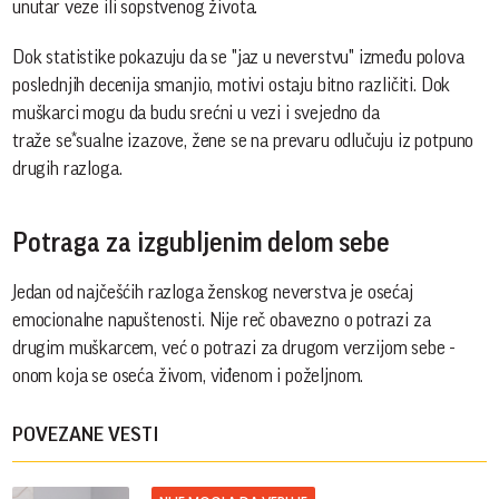
unutar veze ili sopstvenog života.
Dok statistike pokazuju da se "jaz u neverstvu" između polova
poslednjih decenija smanjio, motivi ostaju bitno različiti. Dok
muškarci mogu da budu srećni u vezi i svejedno da
traže se*sualne izazove, žene se na prevaru odlučuju iz potpuno
drugih razloga.
Potraga za izgubljenim delom sebe
Jedan od najčešćih razloga ženskog neverstva je osećaj
emocionalne napuštenosti. Nije reč obavezno o potrazi za
drugim muškarcem, već o potrazi za drugom verzijom sebe -
onom koja se oseća živom, viđenom i poželjnom.
POVEZANE VESTI