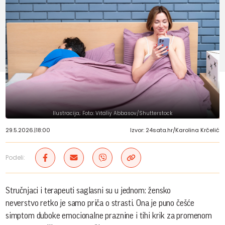
Ilustracija; Foto: Vitaliy Abbasov/Shutterstock
29.5.2026.
|
18:00
Izvor: 24sata.hr/Karolina Krčelić
Podeli:
Stručnjaci i terapeuti saglasni su u jednom: žensko
neverstvo retko je samo priča o strasti. Ona je puno češće
simptom duboke emocionalne praznine i tihi krik za promenom