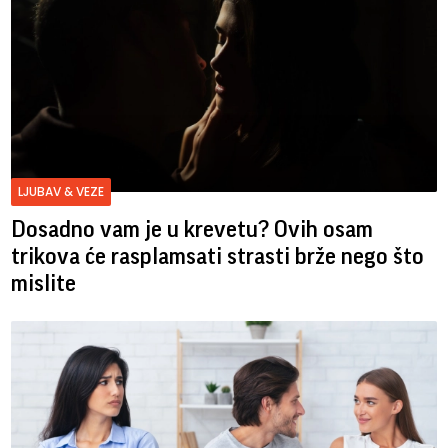
LJUBAV & VEZE
Dosadno vam je u krevetu? Ovih osam
trikova će rasplamsati strasti brže nego što
mislite