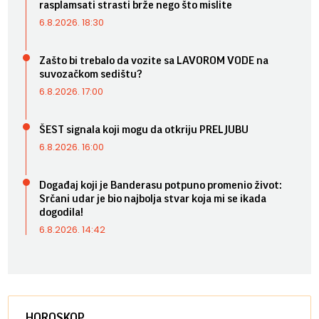
rasplamsati strasti brže nego što mislite
6.8.2026. 18:30
Zašto bi trebalo da vozite sa LAVOROM VODE na
suvozačkom sedištu?
6.8.2026. 17:00
ŠEST signala koji mogu da otkriju PRELJUBU
6.8.2026. 16:00
Događaj koji je Banderasu potpuno promenio život:
Srčani udar je bio najbolja stvar koja mi se ikada
dogodila!
6.8.2026. 14:42
HOROSKOP