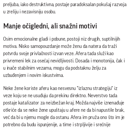
preljuba, iako destruktivna, postaje paradoksalan pokušaj razvoja
u zreliju i nezavisniju osobu.
Manje očigledni, ali snažni motivi
Osim emocionalne gladi i pobune, postoji niz drugih, suptilnijih
motiva. Nisko samopouzdanje može ženu da natera da traži
potvrdu svoje privlačnosti izvan veze. Afera tada služi kao
privremeni lek za osećaj nevidljivosti. Dosada i monotonija, čak i
u inače stabilnim vezama, mogu da podstaknu želju za
uzbuđenjem i novim iskustvima.
Neke žene koriste aferu kao nesvesnu "izlaznu strategiju" iz
veze koju se ne usuđuju da prekinu direktno. Neverstvo tada
postaje katalizator za neizbežan kraj. Možda najviše iznenađuje
otkriće da se neke žene upuštaju u afere ne da bi napustile brak,
već da bi u njemu mogle da ostanu. Afera im pruža ono što im je
potrebno da budu ispunjenije, a time i strpljivije i srećnije