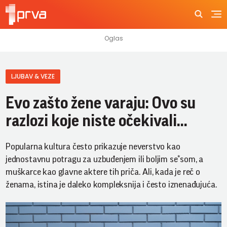
LJUBAV & VEZE
Evo zašto žene varaju: Ovo su
razlozi koje niste očekivali...
Popularna kultura često prikazuje neverstvo kao
jednostavnu potragu za uzbuđenjem ili boljim se*som, a
muškarce kao glavne aktere tih priča. Ali, kada je reč o
ženama, istina je daleko kompleksnija i često iznenađujuća.