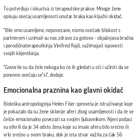
To potvrđuju i iskustva iz terapeutske prakse. Mnoge žene
opisuju osećaj usamljenosti unutar braka kao ključni okidač.
​"Bile smo usamljene, nepovezane, nismo osećale bliskost s
partnerom i uzimali su nas zdravo za gotovo - objašnjava bračna
i porodičnaterapeutkinja Vinifred Rajli, sažimajući ispovesti
svojih klijentkinja.
"Govorile su da žele nekoga ko će ih gledati u oči i učiniti da se
ponovno osećaju se*si", dodaje.
Emocionalna praznina kao glavni okidač
Biološka antropologinja Helen Fišer sprovela je istraživanje koje
je pokazalo da su žene sklonije aferi zbog usamljenosti i da će se
češće emocionalno povezati sa svojim ljubavnikom. Njeni podaci
su otkrili da je 34 odsto žena koje su imale aferu bilo srećno ili
vrlo srećno u svom braku, dok je ista stvar važila za čak 56