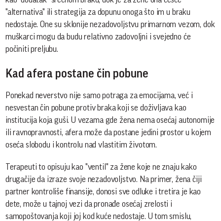
"alternativa" ili strategija za dopunu onoga što im u braku
nedostaje. One su sklonije nezadovoljstvu primarnom vezom, dok
muškarci mogu da budu relativno zadovoljni i svejedno će
počiniti preljubu.
Kad afera postane čin pobune
Ponekad neverstvo nije samo potraga za emocijama, već i
nesvestan čin pobune protiv braka koji se doživljava kao
institucija koja guši. U vezama gde žena nema osećaj autonomije
ili ravnopravnosti, afera može da postane jedini prostor u kojem
oseća slobodu i kontrolu nad vlastitim životom.
Terapeuti to opisuju kao "ventil" za žene koje ne znaju kako
drugačije da izraze svoje nezadovoljstvo. Na primer, žena čiji
partner kontroliše finansije, donosi sve odluke i tretira je kao
dete, može u tajnoj vezi da pronađe osećaj zrelosti i
samopoštovanja koji joj kod kuće nedostaje. U tom smislu,