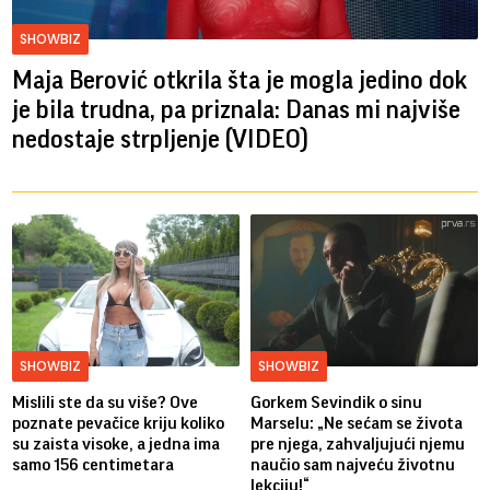
SHOWBIZ
Maja Berović otkrila šta je mogla jedino dok
je bila trudna, pa priznala: Danas mi najviše
nedostaje strpljenje (VIDEO)
SHOWBIZ
SHOWBIZ
Mislili ste da su više? Ove
Gorkem Sevindik o sinu
poznate pevačice kriju koliko
Marselu: „Ne sećam se života
su zaista visoke, a jedna ima
pre njega, zahvaljujući njemu
samo 156 centimetara
naučio sam najveću životnu
lekciju!“