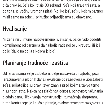
pića previše. Se*s koji traje 30 sekundi. Se*s koji traje tri sata, a
od toga se većinu vremena pitaš "koliko još", se*s u kojem partner
misli samo na sebe...- pritužbe prijateljicama su obavezne.
Hvalisanje
Ni žene nisu imune na povremeno hvalisanje, pa će rado podeliti
kompliment od partnera da najbolje rade nešto u krevetu, ili još
bolje "da je najbolja s kojom je bio".
Planiranje trudnoće i zaštita
Od izražavanja želje za bebom, deljenja saveta o najboljoj pozi,
izračunavanja plodnih dana i ovulacije do razgovora o učestalosti
se*sa, prijateljice su pravi izvor znanja pred kojima takve teme
nisu neprijatne. Nakon nezaštićenog odnosa, ponovnog računanja
plodnih dana, iščekivanja menstruacije i tumačenja simptoma,
hitne kontracepcije i sličnih pitanja, ovakve teme pre razgovora s