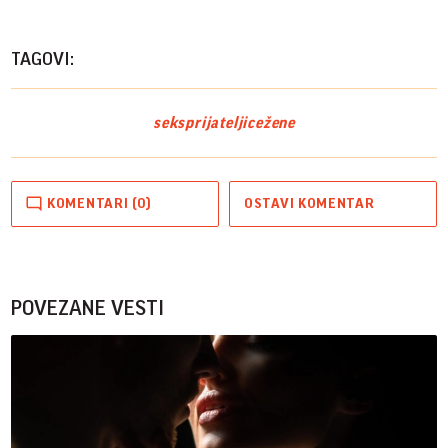
TAGOVI:
seks
prijateljice
žene
KOMENTARI (0)
OSTAVI KOMENTAR
POVEZANE VESTI