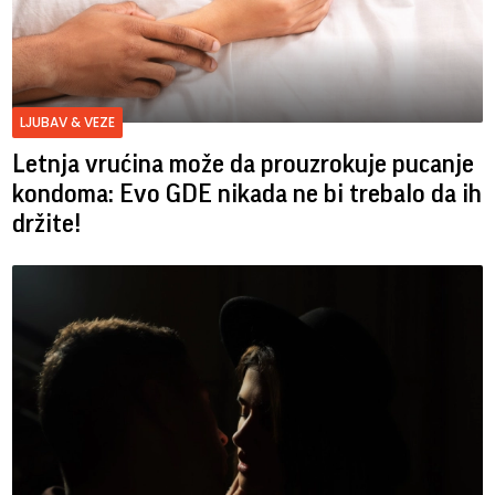
LJUBAV & VEZE
Letnja vrućina može da prouzrokuje pucanje
kondoma: Evo GDE nikada ne bi trebalo da ih
držite!