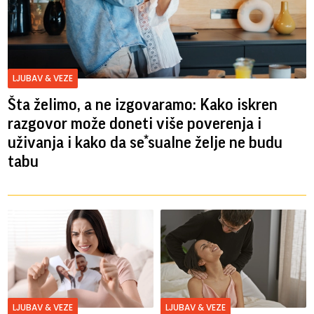
LJUBAV & VEZE
Šta želimo, a ne izgovaramo: Kako iskren
razgovor može doneti više poverenja i
uživanja i kako da se*sualne želje ne budu
tabu
LJUBAV & VEZE
LJUBAV & VEZE