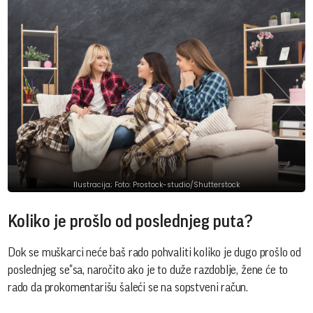
Ilustracija; Foto: Prostock-studio/Shutterstock
Koliko je prošlo od poslednjeg puta?
Dok se muškarci neće baš rado pohvaliti koliko je dugo prošlo od
poslednjeg se*sa, naročito ako je to duže razdoblje, žene će to
rado da prokomentarišu šaleći se na sopstveni račun.