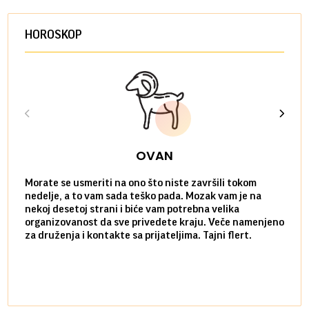
HOROSKOP
OVAN
Morate se usmeriti na ono što niste završili tokom
Sve n
nedelje, a to vam sada teško pada. Mozak vam je na
potpu
nekoj desetoj strani i biće vam potrebna velika
stvar
organizovanost da sve privedete kraju. Veče namenjeno
tempo
za druženja i kontakte sa prijateljima. Tajni flert.
najbl