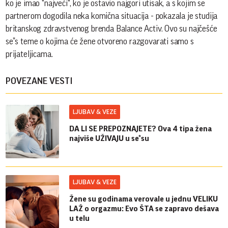
ko je imao "najveći", ko je ostavio najgori utisak, a s kojim se
partnerom dogodila neka komična situacija - pokazala je studija
britanskog zdravstvenog brenda Balance Activ. Ovo su najčešće
se*s teme o kojima će žene otvoreno razgovarati samo s
prijateljicama.
POVEZANE VESTI
LJUBAV & VEZE
DA LI SE PREPOZNAJETE? Ova 4 tipa žena
najviše UŽIVAJU u se*su
LJUBAV & VEZE
Žene su godinama verovale u jednu VELIKU
LAŽ o orgazmu: Evo ŠTA se zapravo dešava
u telu