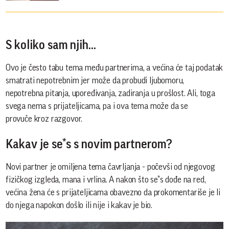
S koliko sam njih...
Ovo je često tabu tema među partnerima, a većina će taj podatak
smatrati nepotrebnim jer može da probudi ljubomoru,
nepotrebna pitanja, upoređivanja, zadiranja u prošlost. Ali, toga
svega nema s prijateljicama, pa i ova tema može da se
provuče kroz razgovor.
Kakav je se*s s novim partnerom?
Novi partner je omiljena tema čavrljanja - počevši od njegovog
fizičkog izgleda, mana i vrlina. A nakon što se*s dođe na red,
većina žena će s prijateljicama obavezno da prokomentariše je li
do njega napokon došlo ili nije i kakav je bio.