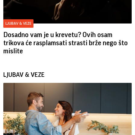
LJUBAV & VEZE
Dosadno vam je u krevetu? Ovih osam
trikova će rasplamsati strasti brže nego što
mislite
LJUBAV & VEZE