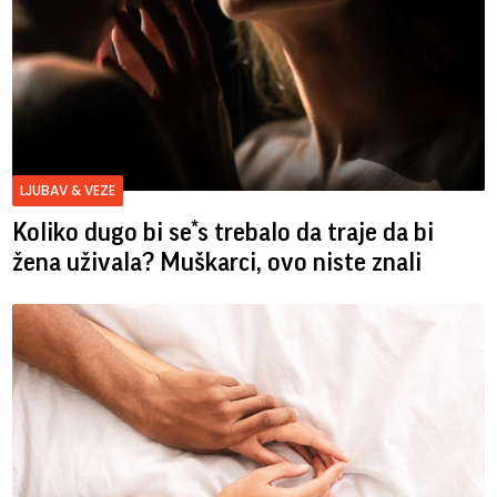
LJUBAV & VEZE
Koliko dugo bi se*s trebalo da traje da bi
žena uživala? Muškarci, ovo niste znali