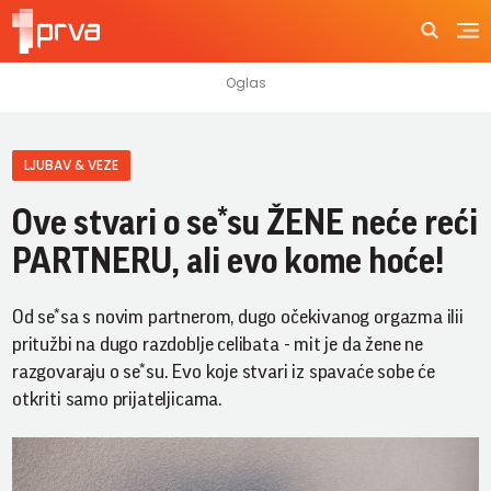
LJUBAV & VEZE
Ove stvari o se*su ŽENE neće reći
PARTNERU, ali evo kome hoće!
Od se*sa s novim partnerom, dugo očekivanog orgazma ilii
pritužbi na dugo razdoblje celibata - mit je da žene ne
razgovaraju o se*su. Evo koje stvari iz spavaće sobe će
otkriti samo prijateljicama.