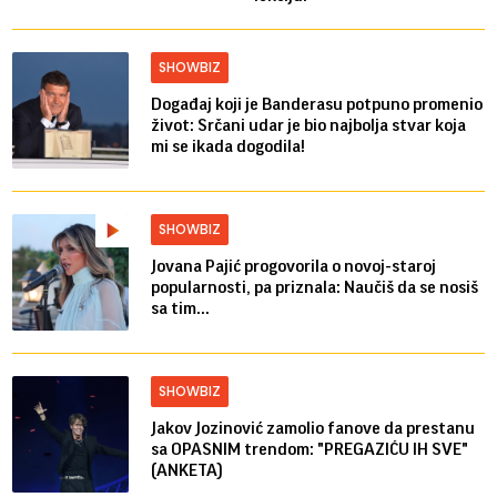
SHOWBIZ
Događaj koji je Banderasu potpuno promenio
život: Srčani udar je bio najbolja stvar koja
mi se ikada dogodila!
SHOWBIZ
Jovana Pajić progovorila o novoj-staroj
popularnosti, pa priznala: Naučiš da se nosiš
sa tim...
SHOWBIZ
Jakov Jozinović zamolio fanove da prestanu
sa OPASNIM trendom: "PREGAZIĆU IH SVE"
(ANKETA)