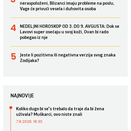
neraspoloženi, Blizanci imaju probleme na poslu,
Vage će privući vesela i duhovita osoba
NEDELJNI HOROSKOP OD 3. DO 9. AVGUSTA: Dok se
Lavovi super osećaju u svoj koži, Ovan bi rado
pobegao iz nje
Jeste li pozitivna ili negativna verzija svog znaka
Zodijaka?
NAJNOVIJE
Koliko dugo bi se*s trebalo da traje da bi žena
uživala? Muškarci, ovo niste znali
7.8.2026. 18:30