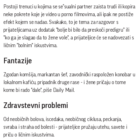
Postoji trenuci u kojima se se*sualni partner zaista trudi ili kopira
neke pokrete koje je video u porno filmovima, ali ipak ne postiže
efekt kojem se nadao. Svakako, to je tema za razgovor s
prijateljicama uz dodatak "bolje bi bilo da preskoči predigru" ili
"ko ga je slagao da to žene vole", a prijateljice će se nadovezati s
ličnim "bolnim" iskustvima.
Fantazije
Zgodan komšija, markantan šef, zavodnički raspoložen konobar u
lokalnom kafiću, pripadnik druge rase - i žene pričaju o tome
kome bi rado "dale", piše Daily Mail.
Zdravstevni problemi
Od neobičnih bolova, iscedaka, neobičnog ciklusa, peckanja,
svraba i straha od bolesti - prijateljice pružaju utehu, savete i
priču o ličnim iskustvima.