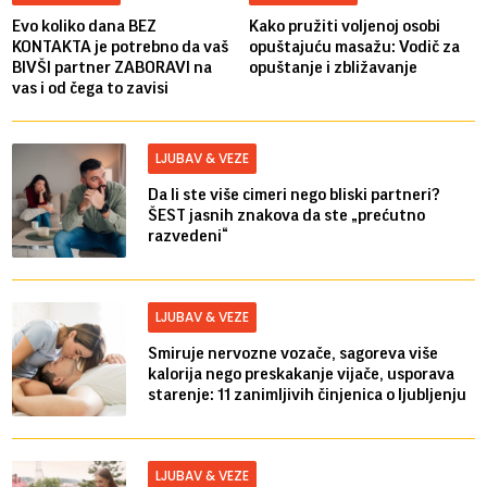
Evo koliko dana BEZ
Kako pružiti voljenoj osobi
KONTAKTA je potrebno da vaš
opuštajuću masažu: Vodič za
BIVŠI partner ZABORAVI na
opuštanje i zbližavanje
vas i od čega to zavisi
LJUBAV & VEZE
Da li ste više cimeri nego bliski partneri?
ŠEST jasnih znakova da ste „prećutno
razvedeni“
LJUBAV & VEZE
Smiruje nervozne vozače, sagoreva više
kalorija nego preskakanje vijače, usporava
starenje: 11 zanimljivih činjenica o ljubljenju
LJUBAV & VEZE