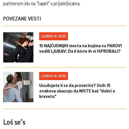
partnerom idu na "tapet" s prijateljicama.
POVEZANE VESTI
LJUBAV & VEZE
15 NAJČUDNIJIH mesta na kojima su PAROVI
vodili LJUBAV: Da li biste ih vi ISPROBALI?
LJUBAV & VEZE
Usuđujete li se da proverite? Ovih 15
znakova ukazuju da NISTE baš "dobri u
krevetu"
Loš se*s