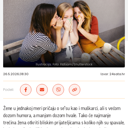
Ilustracija; Foto: Flotsam/Shutterstock
26.5.2026.
|
18:30
Izvor: 24sata.hr
Podeli:
Žene u jednakoj meri pričaju o se*su kao i muškarci, ali s većom
dozom humora, a manjom dozom hvale. Tako će najmanje
trećina žena otkriti bliskim prijateljicama s koliko njih su spavale,