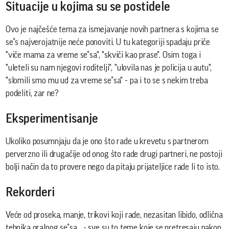
Situacije u kojima su se postidele
Ovo je najčešće tema za ismejavanje novih partnera s kojima se
se*s najverojatnije neće ponoviti. U tu kategoriji spadaju priče
"viče mama za vreme se*sa", "skviči kao prase". Osim toga i
"uleteli su nam njegovi roditelji", "ulovila nas je policija u autu",
"slomili smo mu ud za vreme se*sa" - pa i to se s nekim treba
podeliti, zar ne?
Eksperimentisanje
Ukoliko posumnjaju da je ono što rade u krevetu s partnerom
perverzno ili drugačije od onog što rade drugi partneri, ne postoji
bolji način da to provere nego da pitaju prijateljice rade li to isto.
Rekorderi
Veće od proseka, manje, trikovi koji rade, nezasitan libido, odlična
tehnika oralnog se*sa... - sve su to teme koje se pretresaju nakon