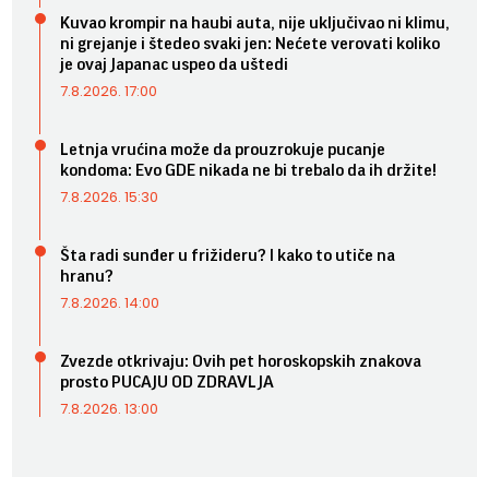
Kuvao krompir na haubi auta, nije uključivao ni klimu,
ni grejanje i štedeo svaki jen: Nećete verovati koliko
je ovaj Japanac uspeo da uštedi
7.8.2026. 17:00
Letnja vrućina može da prouzrokuje pucanje
kondoma: Evo GDE nikada ne bi trebalo da ih držite!
7.8.2026. 15:30
Šta radi sunđer u frižideru? I kako to utiče na
hranu?
7.8.2026. 14:00
Zvezde otkrivaju: Ovih pet horoskopskih znakova
prosto PUCAJU OD ZDRAVLJA
7.8.2026. 13:00