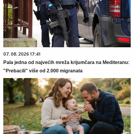
07. 08. 2026 17:41
Pala jedna od najvećih mreža krijumčara na Mediteranu:
"Prebacili" više od 2.000 migranata