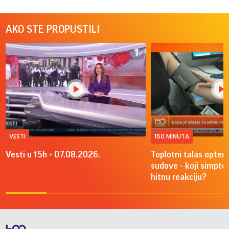
AKO STE PROPUSTILI
VESTI
150 MINUTA
Vesti u 15h - 07.08.2026.
Toplotni talas optere
sudove - koji simpto
hitnu reakciju?