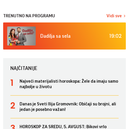
TRENUTNO NA PROGRAMU
Vidi sve
19:02
Dadilja sa sela
NAJČITANIJE
Najveći materijalisti horoskopa: Žele da imaju samo
najbolje u životu
Danas je Sveti Ilija Gromovnik: Običaji su brojni, ali
jedan je posebno važan!
HOROSKOP ZA SREDU, 5. AVGUST: Bikovi vrlo