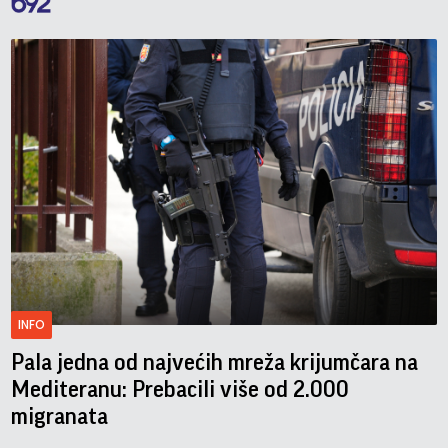
INFO
Pala jedna od najvećih mreža krijumčara na
Mediteranu: Prebacili više od 2.000
migranata