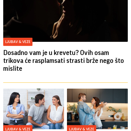
LJUBAV & VEZE
Dosadno vam je u krevetu? Ovih osam
trikova će rasplamsati strasti brže nego što
mislite
LJUBAV & VEZE
LJUBAV & VEZE