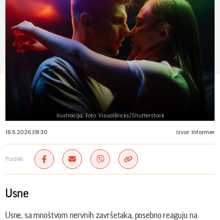
Ilustracija; Foto: VisualBricks/Shutterstock
16.5.2026.
|
18:30
Izvor: Informer
Podeli:
Usne
Usne, sa mnoštvom nervnih završetaka, posebno reaguju na