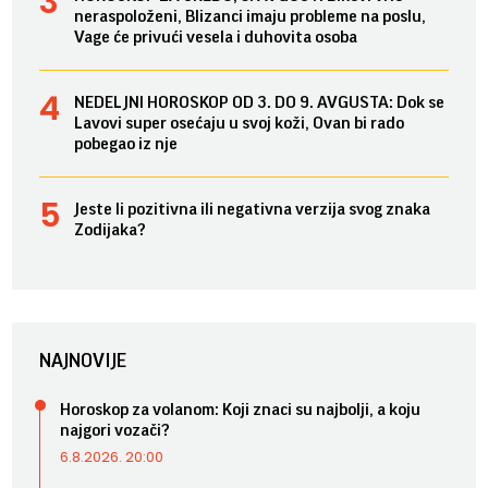
neraspoloženi, Blizanci imaju probleme na poslu,
Vage će privući vesela i duhovita osoba
NEDELJNI HOROSKOP OD 3. DO 9. AVGUSTA: Dok se
Lavovi super osećaju u svoj koži, Ovan bi rado
pobegao iz nje
Jeste li pozitivna ili negativna verzija svog znaka
Zodijaka?
NAJNOVIJE
Horoskop za volanom: Koji znaci su najbolji, a koju
najgori vozači?
6.8.2026. 20:00