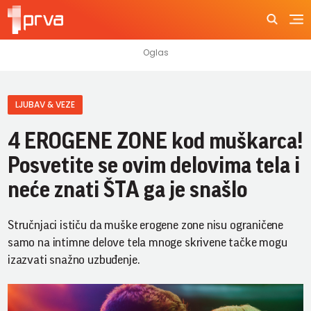
LJUBAV & VEZE
4 EROGENE ZONE kod muškarca!
Posvetite se ovim delovima tela i
neće znati ŠTA ga je snašlo
Stručnjaci ističu da muške erogene zone nisu ograničene
samo na intimne delove tela mnoge skrivene tačke mogu
izazvati snažno uzbuđenje.