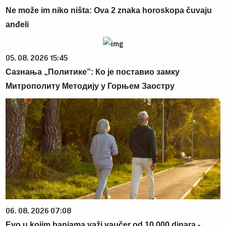
Ne može im niko ništa: Ova 2 znaka horoskopa čuvaju
anđeli
05. 08. 2026 15:45
Сазнања „Политике”: Ко је поставио замку
Митрополиту Методију у Горњем Заостру
06. 08. 2026 07:08
Evo u kojim banjama važi vaučer od 10.000 dinara -