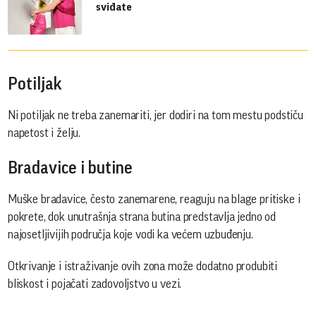
sviđate
Potiljak
Ni potiljak ne treba zanemariti, jer dodiri na tom mestu podstiču
napetost i želju.
Bradavice i butine
Muške bradavice, često zanemarene, reaguju na blage pritiske i
pokrete, dok unutrašnja strana butina predstavlja jedno od
najosetljivijih područja koje vodi ka većem uzbuđenju.
Otkrivanje i istraživanje ovih zona može dodatno produbiti
bliskost i pojačati zadovoljstvo u vezi.