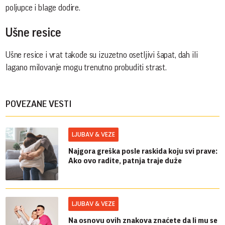
poljupce i blage dodire.
Ušne resice
Ušne resice i vrat takođe su izuzetno osetljivi šapat, dah ili
lagano milovanje mogu trenutno probuditi strast.
POVEZANE VESTI
LJUBAV & VEZE
Najgora greška posle raskida koju svi prave:
Ako ovo radite, patnja traje duže
LJUBAV & VEZE
Na osnovu ovih znakova znaćete da li mu se