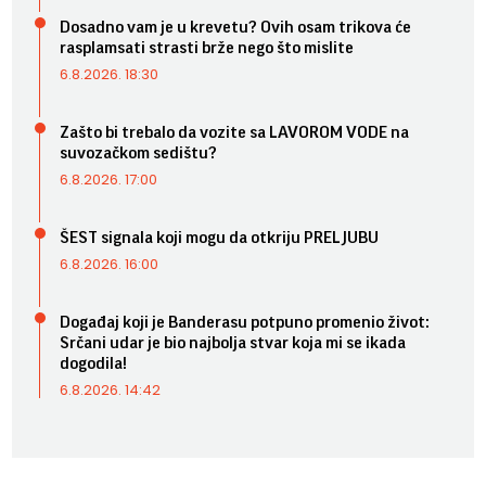
Dosadno vam je u krevetu? Ovih osam trikova će
rasplamsati strasti brže nego što mislite
6.8.2026. 18:30
Zašto bi trebalo da vozite sa LAVOROM VODE na
suvozačkom sedištu?
6.8.2026. 17:00
ŠEST signala koji mogu da otkriju PRELJUBU
6.8.2026. 16:00
Događaj koji je Banderasu potpuno promenio život:
Srčani udar je bio najbolja stvar koja mi se ikada
dogodila!
6.8.2026. 14:42