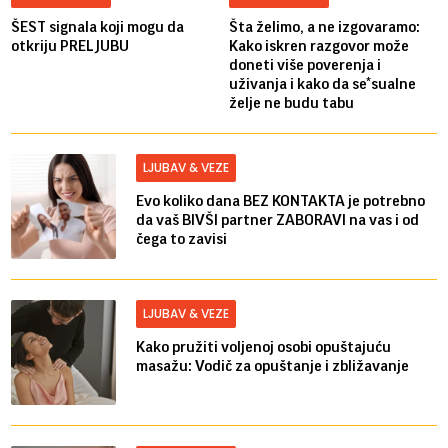
ŠEST signala koji mogu da
Šta želimo, a ne izgovaramo:
otkriju PRELJUBU
Kako iskren razgovor može
doneti više poverenja i
uživanja i kako da se*sualne
želje ne budu tabu
LJUBAV & VEZE
Evo koliko dana BEZ KONTAKTA je potrebno
da vaš BIVŠI partner ZABORAVI na vas i od
čega to zavisi
LJUBAV & VEZE
Kako pružiti voljenoj osobi opuštajuću
masažu: Vodič za opuštanje i zbližavanje