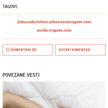
TAGOVI:
ljubav
seks
intimni odnosi
veza
erogene zone
muške erogene zone
KOMENTARI (0)
OSTAVI KOMENTAR
POVEZANE VESTI