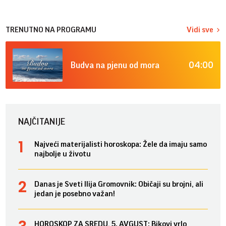
TRENUTNO NA PROGRAMU
Vidi sve
04:00
Budva na pjenu od mora
NAJČITANIJE
Najveći materijalisti horoskopa: Žele da imaju samo
najbolje u životu
Danas je Sveti Ilija Gromovnik: Običaji su brojni, ali
jedan je posebno važan!
HOROSKOP ZA SREDU, 5. AVGUST: Bikovi vrlo