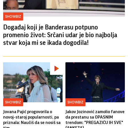
SHOWBIZ
Događaj koji je Banderasu potpuno
promenio život: Srčani udar je bio najbolja
stvar koja mi se ikada dogodila!
SHOWBIZ
SHOWBIZ
Jovana Pajić progovorila o
Jakov Jozinović zamolio fanove
novoj-staroj popularnosti, pa
da prestanu sa OPASNIM
priznala: Naučiš da se nosiš sa
trendom: "PREGAZIĆU IH SVE"
tim...
(ANKETA)