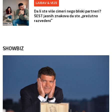
LJUBAV & VEZE
Da li ste više cimeri nego bliski partneri?
ŠEST jasnih znakova da ste „prećutno
razvedeni“
SHOWBIZ