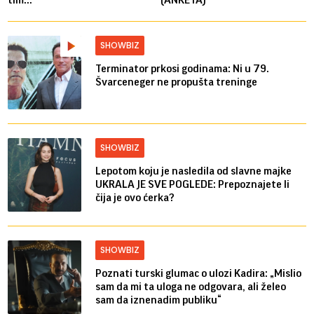
SHOWBIZ
Terminator prkosi godinama: Ni u 79.
Švarceneger ne propušta treninge
SHOWBIZ
Lepotom koju je nasledila od slavne majke
UKRALA JE SVE POGLEDE: Prepoznajete li
čija je ovo ćerka?
SHOWBIZ
Poznati turski glumac o ulozi Kadira: „Mislio
sam da mi ta uloga ne odgovara, ali želeo
sam da iznenadim publiku“