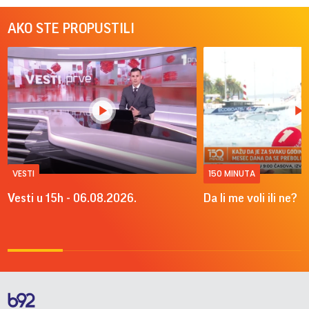
AKO STE PROPUSTILI
VESTI
150 MINUTA
Vesti u 15h - 06.08.2026.
Da li me voli ili ne?