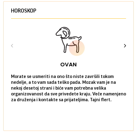
HOROSKOP
OVAN
Morate se usmeriti na ono što niste završili tokom
Sve n
nedelje, a to vam sada teško pada. Mozak vam je na
potpu
nekoj desetoj strani i biće vam potrebna velika
stvar
organizovanost da sve privedete kraju. Veče namenjeno
tempo
za druženja i kontakte sa prijateljima. Tajni flert.
najbl