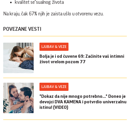
kvalitet se*sualnog života
Na kraju, čak 67% njih je zaista ušlo u otvorenu vezu.
POVEZANE VESTI
LJUBAV & VEZE
Bolja je i od čuvene 69: Začinite vaš intimni
život vrelom pozom 77
LJUBAV & VEZE
"Dokaz da nije mnogo potrebno..." Doneo je
devojci DVA KAMENA i potvrdio univerzalnu
istinu! (VIDEO)