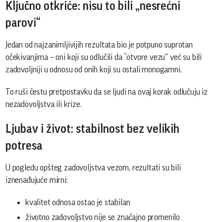
Ključno otkriće: nisu to bili „nesrećni
parovi“
Jedan od najzanimljivijih rezultata bio je potpuno suprotan
očekivanjima – oni koji su odlučili da “otvore vezu” već su bili
zadovoljniji u odnosu od onih koji su ostali monogamni.
To ruši čestu pretpostavku da se ljudi na ovaj korak odlučuju iz
nezadovoljstva ili krize.
Ljubav i život: stabilnost bez velikih
potresa
U pogledu opšteg zadovoljstva vezom, rezultati su bili
iznenađujuće mirni:
kvalitet odnosa ostao je stabilan
životno zadovoljstvo nije se značajno promenilo