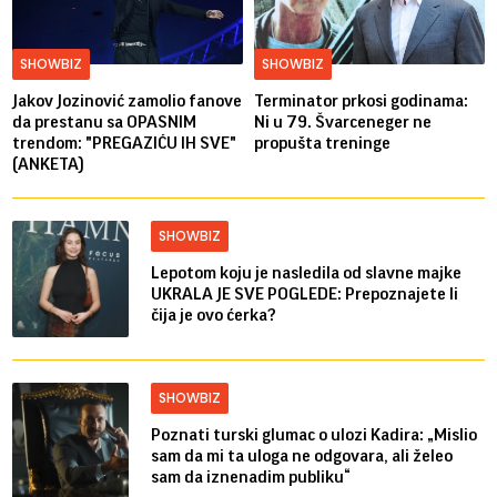
SHOWBIZ
SHOWBIZ
Jakov Jozinović zamolio fanove
Terminator prkosi godinama:
da prestanu sa OPASNIM
Ni u 79. Švarceneger ne
trendom: "PREGAZIĆU IH SVE"
propušta treninge
(ANKETA)
SHOWBIZ
Lepotom koju je nasledila od slavne majke
UKRALA JE SVE POGLEDE: Prepoznajete li
čija je ovo ćerka?
SHOWBIZ
Poznati turski glumac o ulozi Kadira: „Mislio
sam da mi ta uloga ne odgovara, ali želeo
sam da iznenadim publiku“