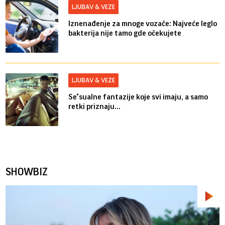
LJUBAV & VEZE
Iznenađenje za mnoge vozače: Najveće leglo
bakterija nije tamo gde očekujete
LJUBAV & VEZE
Se*sualne fantazije koje svi imaju, a samo
retki priznaju...
SHOWBIZ