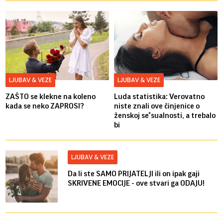
LJUBAV & VEZE
LJUBAV & VEZE
ZAŠTO se klekne na koleno
Luda statistika: Verovatno
kada se neko ZAPROSI?
niste znali ove činjenice o
ženskoj se*sualnosti, a trebalo
bi
LJUBAV & VEZE
Da li ste SAMO PRIJATELJI ili on ipak gaji
SKRIVENE EMOCIJE - ove stvari ga ODAJU!