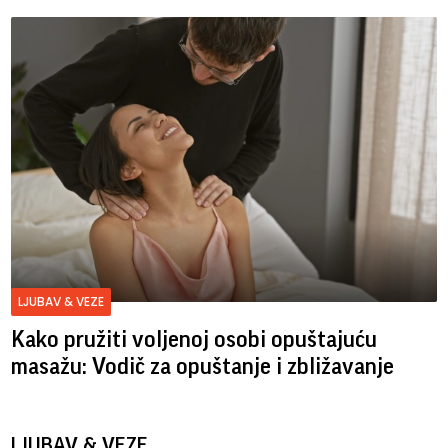
LJUBAV & VEZE
Kako pružiti voljenoj osobi opuštajuću
masažu: Vodič za opuštanje i zbližavanje
LJUBAV & VEZE