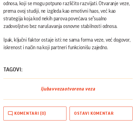
odnosa, koji se mogu potpuno različito razvijati. Otvaranje veze,
prema ovoj studiji, ne izgleda kao emotivni haos, već kao
strategija koja kod nekih parova povećava se*sualno
zadovoljstvo bez narušavanja osnovne stabilnosti odnosa.
Ipak, ključni faktor ostaje isti: ne sama forma veze, već dogovor,
iskrenost i način na koji partneri funkcionišu zajedno.
TAGOVI:
ljubav
veza
otvorena veza
KOMENTARI (0)
OSTAVI KOMENTAR