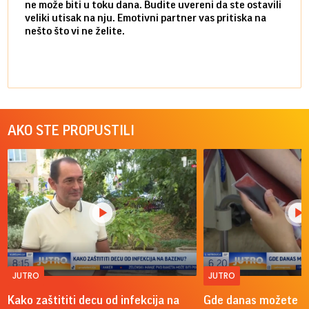
ne može biti u toku dana. Budite uvereni da ste ostavili
povol
veliki utisak na nju. Emotivni partner vas pritiska na
a pos
nešto što vi ne želite.
više 
AKO STE PROPUSTILI
JUTRO
JUTRO
Kako zaštititi decu od infekcija na
Gde danas možete do