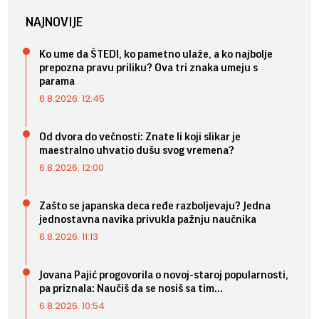
NAJNOVIJE
Ko ume da ŠTEDI, ko pametno ulaže, a ko najbolje
prepozna pravu priliku? Ova tri znaka umeju s
parama
6.8.2026. 12:45
Od dvora do večnosti: Znate li koji slikar je
maestralno uhvatio dušu svog vremena?
6.8.2026. 12:00
Zašto se japanska deca ređe razboljevaju? Jedna
jednostavna navika privukla pažnju naučnika
6.8.2026. 11:13
Jovana Pajić progovorila o novoj-staroj popularnosti,
pa priznala: Naučiš da se nosiš sa tim...
6.8.2026. 10:54