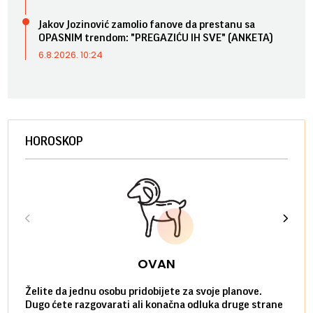
Jakov Jozinović zamolio fanove da prestanu sa
OPASNIM trendom: "PREGAZIĆU IH SVE" (ANKETA)
6.8.2026. 10:24
HOROSKOP
OVAN
Želite da jednu osobu pridobijete za svoje planove.
Danas
Dugo ćete razgovarati ali konačna odluka druge strane
Niste