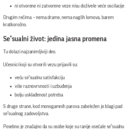
ni otvorene ni zatvorene veze nisu doživele veće oscilacije
Drugim rečima – nema drame, nema naglih lomova, barem
kratkoročno.
Se*sualni život: jedina jasna promena
Tu dolazi najzanimljiviji deo.
Učesnici koji su otvorili vezu prijavili su:
veću se*sualnu satisfakciju
više raznovrsnosti i uzbuđenja
bolju usklađenost potreba
S druge strane, kod monogamnih parova zabeležen je blagi pad
se*sualnog zadovoljstva.
Posebno je značajno da su osobe koje su ranije osećale se*sualnu