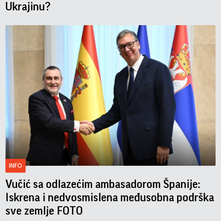
Ukrajinu?
INFO
Vučić sa odlazećim ambasadorom Španije:
Iskrena i nedvosmislena međusobna podrška
sve zemlje FOTO