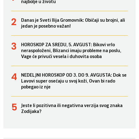
najbolje u životu
Danas je Sveti Ilija Gromovnik: Običaji su brojni, ali
jedan je posebno važan!
HOROSKOP ZA SREDU, 5. AVGUST: Bikovi vrlo
neraspoloženi, Blizanci imaju probleme na poslu,
Vage će privući vesela i duhovita osoba
NEDELJNI HOROSKOP OD 3. DO 9. AVGUSTA: Dok se
Lavovi super osećaju u svoj koži, Ovan bi rado
pobegao iz nje
Jeste li pozitivna ili negativna verzija svog znaka
Zodijaka?