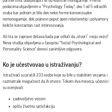
partnerstva, udaljavajući se od klasične monogamije. Prema
podacima objavljenim u "Psychology Today", oko 1 od 5 odraslih
osoba bar jednom je bilo deo neke forme konsenzualne
nemonogamije, dok pojmovi poput open relationship i polyamory
beleže konstantan rast interesovanja.
Ali šta se zapravo dešava kada par odluči da „otvori“ svoju vezu?
Nova studija objavljena u časopisu "Social Psychological and
Personality Science" donosi zanimljive odgovore.
Ko je učestvovao u istraživanju?
Istraživači su pratili 233 osobe koje su bile u stabilnim vezama i
razmatrale mogućnost da ih otvore. Tokom dva meseca, učesnici
su ocenjivali:
zadovoljstvo vezom
opštu životnu satisfakciju