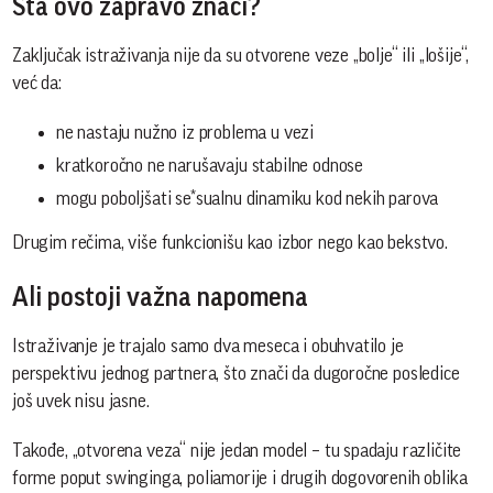
Šta ovo zapravo znači?
Zaključak istraživanja nije da su otvorene veze „bolje“ ili „lošije“,
već da:
ne nastaju nužno iz problema u vezi
kratkoročno ne narušavaju stabilne odnose
mogu poboljšati se*sualnu dinamiku kod nekih parova
Drugim rečima, više funkcionišu kao izbor nego kao bekstvo.
Ali postoji važna napomena
Istraživanje je trajalo samo dva meseca i obuhvatilo je
perspektivu jednog partnera, što znači da dugoročne posledice
još uvek nisu jasne.
Takođe, „otvorena veza“ nije jedan model – tu spadaju različite
forme poput swinginga, poliamorije i drugih dogovorenih oblika