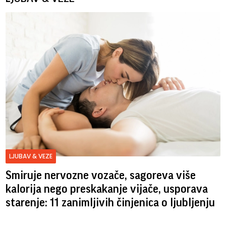
LJUBAV & VEZE
Smiruje nervozne vozače, sagoreva više
kalorija nego preskakanje vijače, usporava
starenje: 11 zanimljivih činjenica o ljubljenju