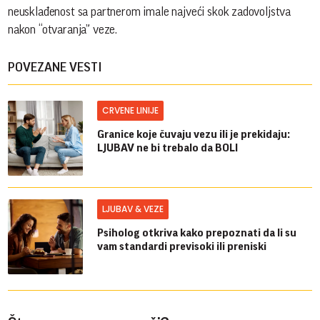
neusklađenost sa partnerom imale najveći skok zadovoljstva
nakon “otvaranja” veze.
POVEZANE VESTI
CRVENE LINIJE
Granice koje čuvaju vezu ili je prekidaju:
LJUBAV ne bi trebalo da BOLI
LJUBAV & VEZE
Psiholog otkriva kako prepoznati da li su
vam standardi previsoki ili preniski