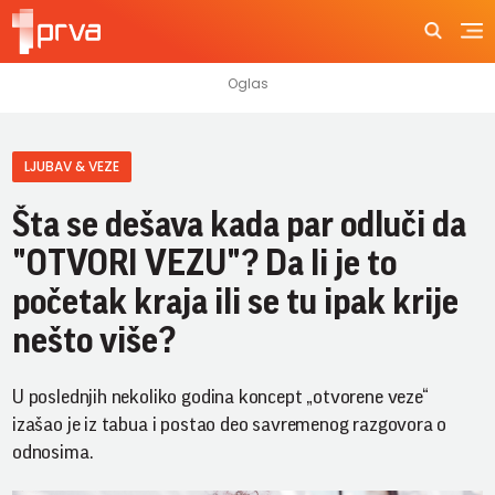
LJUBAV & VEZE
Šta se dešava kada par odluči da
"OTVORI VEZU"? Da li je to
početak kraja ili se tu ipak krije
nešto više?
U poslednjih nekoliko godina koncept „otvorene veze“
izašao je iz tabua i postao deo savremenog razgovora o
odnosima.