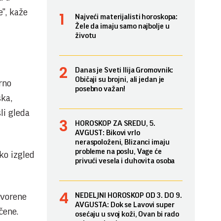
e", kaže
Najveći materijalisti horoskopa:
Žele da imaju samo najbolje u
životu
Danas je Sveti Ilija Gromovnik:
Običaji su brojni, ali jedan je
rno
posebno važan!
ska,
li gleda
HOROSKOP ZA SREDU, 5.
AVGUST: Bikovi vrlo
neraspoloženi, Blizanci imaju
probleme na poslu, Vage će
ako izgled
privući vesela i duhovita osoba
NEDELJNI HOROSKOP OD 3. DO 9.
ovorene
AVGUSTA: Dok se Lavovi super
čene.
osećaju u svoj koži, Ovan bi rado