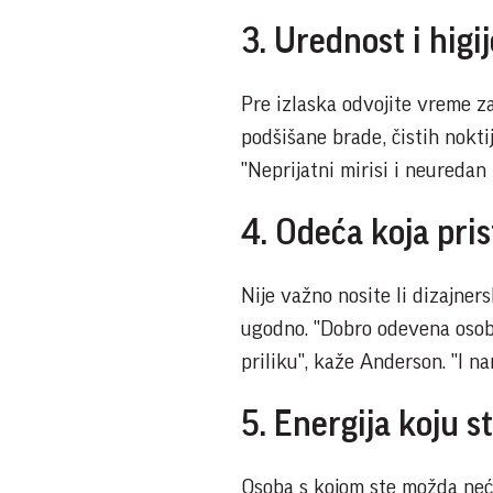
3. Urednost i higi
Pre izlaska odvojite vreme za
podšišane brade, čistih nokti
"Neprijatni mirisi i neuredan
4. Odeća koja pris
Nije važno nosite li dizajner
ugodno. "Dobro odevena osoba
priliku", kaže Anderson. "I n
5. Energija koju s
Osoba s kojom ste možda neće 