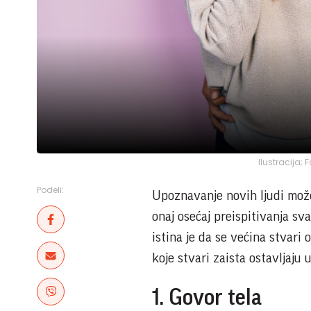
Ilustracija;
Podeli:
Upoznavanje novih ljudi može 
onaj osećaj preispitivanja s
istina je da se većina stvari
koje stvari zaista ostavljaju 
1. Govor tela