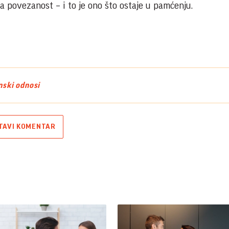
 povezanost – i to je ono što ostaje u pamćenju.
ski odnosi
TAVI KOMENTAR