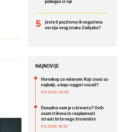
pobegao iz nje
Jeste li pozitivna ili negativna
verzija svog znaka Zodijaka?
NAJNOVIJE
Horoskop za volanom: Koji znaci su
najbolji, a koju najgori vozači?
6.8.2026. 20:00
Dosadno vam je u krevetu? Ovih
osam trikova će rasplamsati
strasti brže nego što mislite
6.8.2026. 18:30