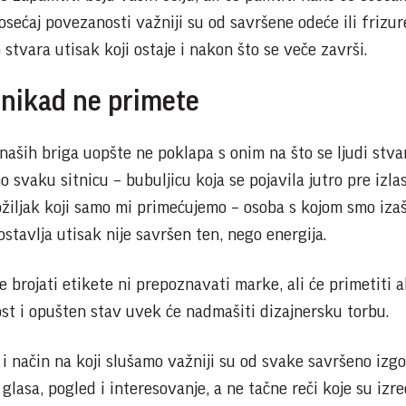
sećaj povezanosti važniji su od savršene odeće ili frizur
stvara utisak koji ostaje i nakon što se veče završi.
o nikad ne primete
naših briga uopšte ne poklapa s onim na što se ljudi stva
 svaku sitnicu – bubuljicu koja se pojavila jutro pre izla
ožiljak koji samo mi primećujemo – osoba s kojom smo izaš
stavlja utisak nije savršen ten, nego energija.
e brojati etikete ni prepoznavati marke, ali će primetiti 
ost i opušten stav uvek će nadmašiti dizajnersku torbu.
 i način na koji slušamo važniji su od svake savršeno izg
glasa, pogled i interesovanje, a ne tačne reči koje su izre