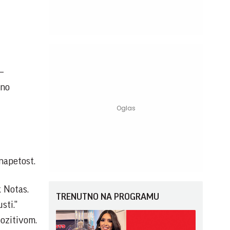
 –
vno
napetost.
k Notas.
TRENUTNO NA PROGRAMU
sti."
pozitivom.