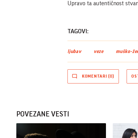
Upravo ta autentičnost stvara
TAGOVI:
ljubav
veze
muško-žen
KOMENTARI (0)
OS
POVEZANE VESTI