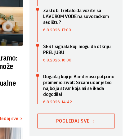
Zašto bi trebalo da vozite sa
LAVOROM VODE na suvozačkom
sedištu?
6.8.2026. 17:00
ŠEST signala koji mogu da otkriju
PRELJUBU
aramo:
6.8.2026. 16:00
 može
i
Događaj koji je Banderasu potpuno
sualne
promenio život: Srčani udar je bio
najbolja stvar koja mi se ikada
dogodila!
6.8.2026. 14:42
ledaj sve
POGLEDAJ SVE