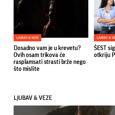
LJUBAV & VEZE
LJUBAV & V
Dosadno vam je u krevetu?
ŠEST sig
Ovih osam trikova će
otkriju
rasplamsati strasti brže nego
što mislite
LJUBAV & VEZE