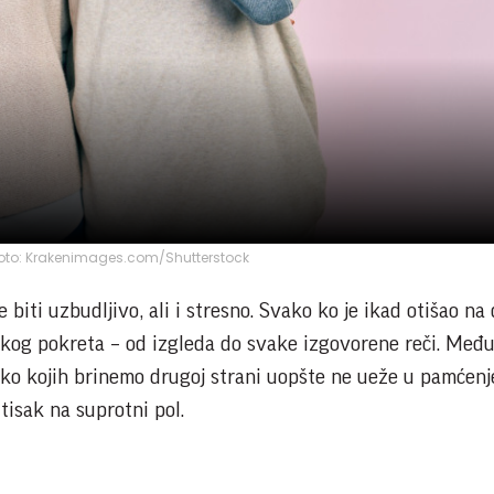
 Foto: Krakenimages.com/Shutterstock
biti uzbudljivo, ali i stresno. Svako ko je ikad otišao na 
vakog pokreta – od izgleda do svake izgovorene reči. Među
 oko kojih brinemo drugoj strani uopšte ne ueže u pamćenj
utisak na suprotni pol.