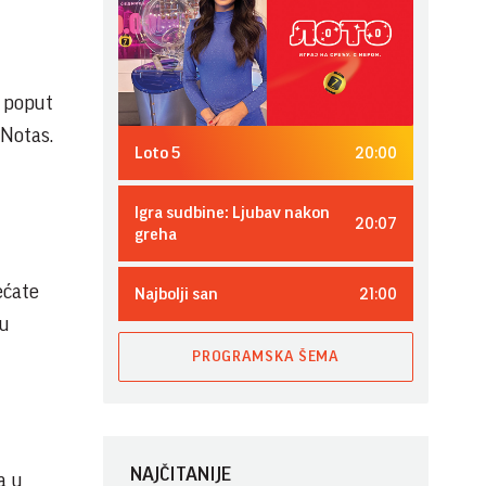
e poput
 Notas.
20:00
Loto 5
Igra sudbine: Ljubav nakon
20:07
greha
ećate
21:00
Najbolji san
ju
PROGRAMSKA ŠEMA
NAJČITANIJE
a u