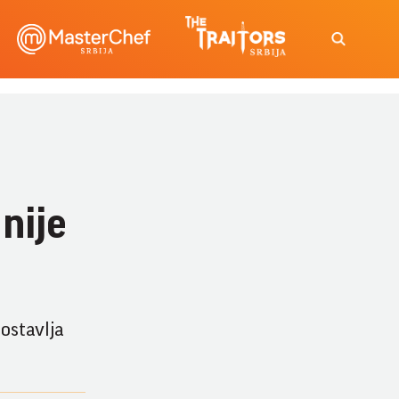
nije
 ostavlja