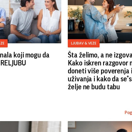
EZE
LJUBAV & VEZE
nala koji mogu da
Šta želimo, a ne izgov
 PRELJUBU
Kako iskren razgovor
doneti više poverenja 
uživanja i kako da se*
želje ne budu tabu
Pog