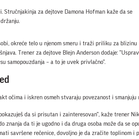
eči. Stručnjakinja za dejtove Damona Hofman kaže da se
 držanju.
bi, okreće telo u njenom smeru i traži priliku za blizinu
jašnjava. Trener za dejtove Blejn Anderson dodaje: "Uspra
 su samopouzdanja – a to je uvek privlačno".
led
akt očima i iskren osmeh stvaraju povezanost i smanjuju 
okazuješ da si prisutan i zainteresovan", kaže trener Ni
do znanja da ti je ugodno i da druga osoba može da se opu
ti savršene rečenice, dovoljno je da zračite toplinom i 