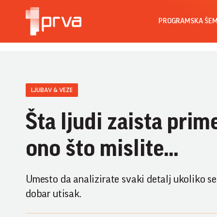
PROGRAMSKA ŠE
LJUBAV & VEZE
Šta ljudi zaista prim
ono što mislite...
Umesto da analizirate svaki detalj ukoliko se 
dobar utisak.