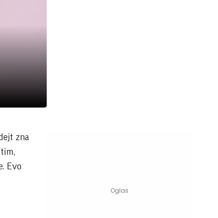
dejt zna
tim,
e. Evo