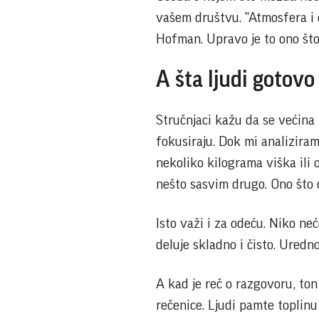
vašem društvu. "Atmosfera i o
Hofman. Upravo je to ono što 
A šta ljudi gotov
Stručnjaci kažu da se većina 
fokusiraju. Dok mi analiziramo
nekoliko kilograma viška ili 
nešto sasvim drugo. Ono što o
Isto važi i za odeću. Niko neć
deluje skladno i čisto. Uredn
A kad je reč o razgovoru, ton
rečenice. Ljudi pamte toplinu 