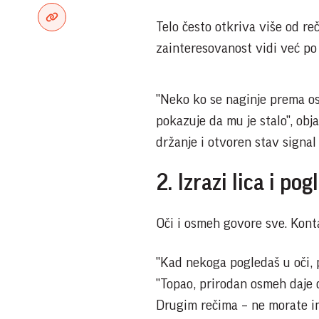
Telo često otkriva više od r
zainteresovanost vidi već po
"Neko ko se naginje prema oso
pokazuje da mu je stalo", ob
držanje i otvoren stav signal
2. Izrazi lica i pog
Oči i osmeh govore sve. Kont
"Kad nekoga pogledaš u oči, p
"Topao, prirodan osmeh daje 
Drugim rečima – ne morate ima