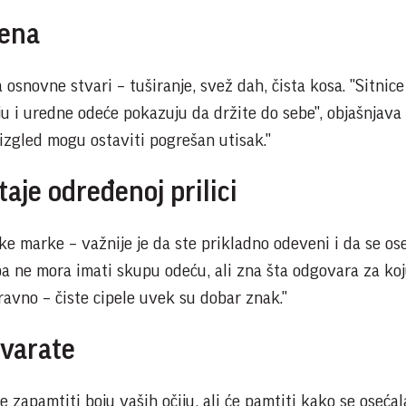
jena
 osnovne stvari – tuširanje, svež dah, čista kosa. "Sitnic
ju i uredne odeće pokazuju da držite do sebe", objašnjava
 izgled mogu ostaviti pogrešan utisak."
taje određenoj prilici
ske marke – važnije je da ste prikladno odeveni i da se os
 ne mora imati skupu odeću, ali zna šta odgovara za ko
aravno – čiste cipele uvek su dobar znak."
tvarate
zapamtiti boju vaših očiju, ali će pamtiti kako se osećal