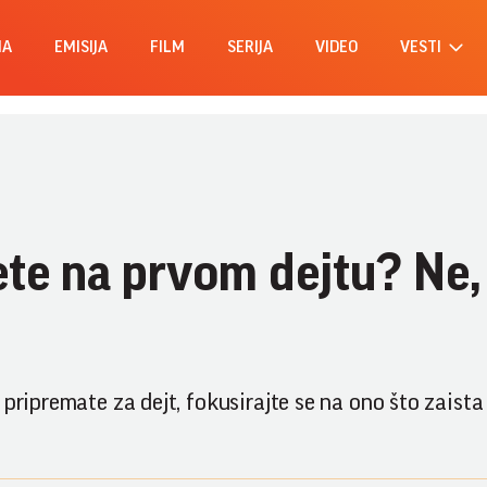
MA
EMISIJA
FILM
SERIJA
VIDEO
VESTI
ete na prvom dejtu? Ne, 
pripremate za dejt, fokusirajte se na ono što zaista