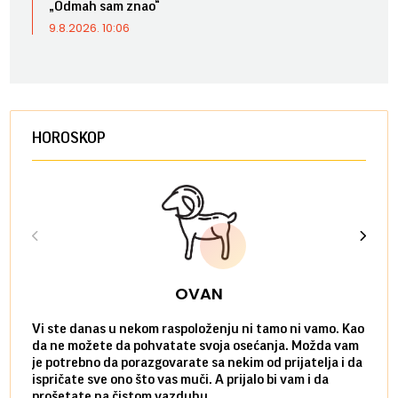
„Odmah sam znao“
9.8.2026. 10:06
HOROSKOP
OVAN
Vi ste danas u nekom raspoloženju ni tamo ni vamo. Kao
Danas
da ne možete da pohvatate svoja osećanja. Možda vam
posve
je potrebno da porazgovarate sa nekim od prijatelja i da
susre
ispričate sve ono što vas muči. A prijalo bi vam i da
volel
prošetate na čistom vazduhu.
način