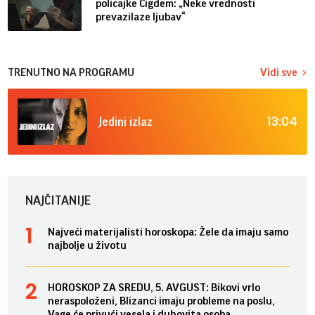
policajke Čigdem: „Neke vrednosti
prevazilaze ljubav“
TRENUTNO NA PROGRAMU
Vidi sve
13:04
Jedini izlaz
NAJČITANIJE
Najveći materijalisti horoskopa: Žele da imaju samo
najbolje u životu
HOROSKOP ZA SREDU, 5. AVGUST: Bikovi vrlo
neraspoloženi, Blizanci imaju probleme na poslu,
Vage će privući vesela i duhovita osoba