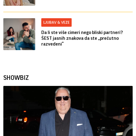
LJUBAV & VEZE
Da li ste više cimeri nego bliski partneri?
ŠEST jasnih znakova da ste „prećutno
razvedeni“
SHOWBIZ