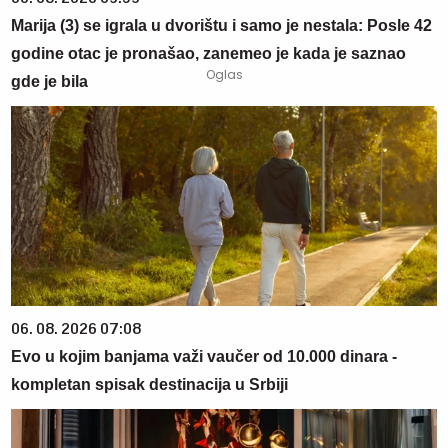
Marija (3) se igrala u dvorištu i samo je nestala: Posle 42
godine otac je pronašao, zanemeo je kada je saznao
gde je bila
06. 08. 2026 07:08
Evo u kojim banjama važi vaučer od 10.000 dinara -
kompletan spisak destinacija u Srbiji