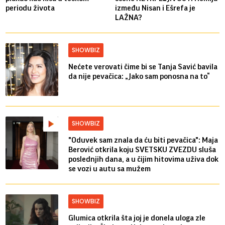
periodu života
između Nisan i Ešrefa je
LAŽNA?
SHOWBIZ
Nećete verovati čime bi se Tanja Savić bavila
da nije pevačica: „Jako sam ponosna na to“
SHOWBIZ
"Oduvek sam znala da ću biti pevačica": Maja
Berović otkrila koju SVETSKU ZVEZDU sluša
poslednjih dana, a u čijim hitovima uživa dok
se vozi u autu sa mužem
SHOWBIZ
Glumica otkrila šta joj je donela uloga zle