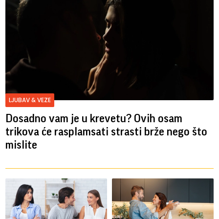
LJUBAV & VEZE
Dosadno vam je u krevetu? Ovih osam
trikova će rasplamsati strasti brže nego što
mislite