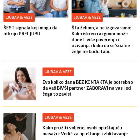
LJUBAV & VEZE
LJUBAV & VEZE
ŠEST signala koji mogu da
Šta želimo, a ne izgovaramo:
otkriju PRELJUBU
Kako iskren razgovor može
doneti više poverenja i
uživanja i kako da se*sualne
želje ne budu tabu
LJUBAV & VEZE
Evo koliko dana BEZ KONTAKTA je potrebno
da vaš BIVŠI partner ZABORAVI na vas i od
čega to zavisi
LJUBAV & VEZE
Kako pružiti voljenoj osobi opuštajuću
masažu: Vodič za opuštanje i zbližavanje