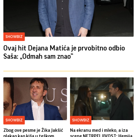
SHOWBIZ
Ovaj hit Dejana Matića je prvobitno odbio
Saša: „Odmah sam znao“
SHOWBIZ
SHOWBIZ
Zbog ove pesme je Žika Jakšić
Na ekranu med i mleko, a iza
plakao kao kiša u teškom
scene NETRPELJIVOST: Hemija