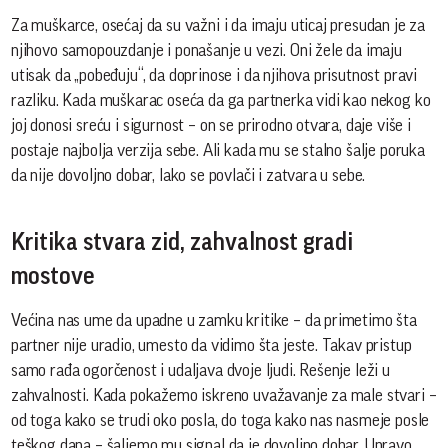
Za muškarce, osećaj da su važni i da imaju uticaj presudan je za
njihovo samopouzdanje i ponašanje u vezi. Oni žele da imaju
utisak da „pobeđuju“, da doprinose i da njihova prisutnost pravi
razliku. Kada muškarac oseća da ga partnerka vidi kao nekog ko
joj donosi sreću i sigurnost – on se prirodno otvara, daje više i
postaje najbolja verzija sebe. Ali kada mu se stalno šalje poruka
da nije dovoljno dobar, lako se povlači i zatvara u sebe.
Kritika stvara zid, zahvalnost gradi
mostove
Većina nas ume da upadne u zamku kritike – da primetimo šta
partner nije uradio, umesto da vidimo šta jeste. Takav pristup
samo rađa ogorčenost i udaljava dvoje ljudi. Rešenje leži u
zahvalnosti. Kada pokažemo iskreno uvažavanje za male stvari –
od toga kako se trudi oko posla, do toga kako nas nasmeje posle
teškog dana – šaljemo mu signal da je dovoljno dobar. Upravo