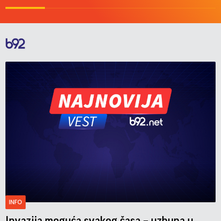
INFO
Invazija moguća svakog časa – uzbuna u