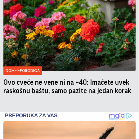
DOM-I-PORODICA
Ovo cveće ne vene ni na +40: Imaćete uvek
raskošnu baštu, samo pazite na jedan korak