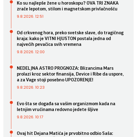
Ko su najlepše žene u horoskopu? OVA TRI ZNAKA
zrače lepotom, stilom i magnetskom privlačnošću
9.8.2026. 12:51
Od crkvenog hora, preko svetske slave, do tragičnog
kraja: kako je VITNI HJUSTON postala jedna od
najvećih pevačica svih vremena
9.8.2026. 12:00
NEDELJNA ASTRO PROGNOZA: Blizancima Mars
prolazi kroz sektor finansija, Device i Ribe da uspore,
a za Vage stoji posebno UPOZORENJE!
9.8.2026. 10:23
Evo šta se događa sa vašim organizmom kada na
letnjim vrućinama redovno jedete šljive
9.8.2026. 10:17
Ovaj hit Dejana Matića je prvobitno odbio Saša: