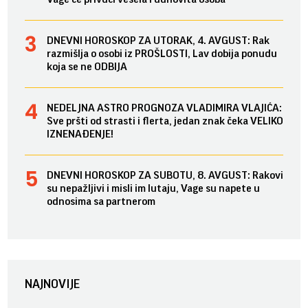
DNEVNI HOROSKOP ZA UTORAK, 4. AVGUST: Rak
razmišlja o osobi iz PROŠLOSTI, Lav dobija ponudu
koja se ne ODBIJA
NEDELJNA ASTRO PROGNOZA VLADIMIRA VLAJIĆA:
Sve pršti od strasti i flerta, jedan znak čeka VELIKO
IZNENAĐENJE!
DNEVNI HOROSKOP ZA SUBOTU, 8. AVGUST: Rakovi
su nepažljivi i misli im lutaju, Vage su napete u
odnosima sa partnerom
NAJNOVIJE