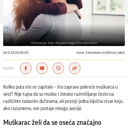
Ilustracija; Foto: PeopleImages/Shutterstock
26.9.2025.
|
16:30
Izvor: 24sedam.rs/Milica Lekić
Podeli:
Koliko puta ste se zapitale – šta zapravo pokreće muškarca u
vezi? Nije tajna da su muško i žensko razmišljanje često na
različitim talasnim dužinama, ali postoji jedna ključna stvar koju,
ako razumemo, sve postaje mnogo jasnije.
Muškarac želi da se oseća značajno