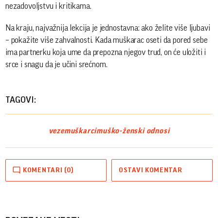
nezadovoljstvu i kritikama.
Na kraju, najvažnija lekcija je jednostavna: ako želite više ljubavi
– pokažite više zahvalnosti. Kada muškarac oseti da pored sebe
ima partnerku koja ume da prepozna njegov trud, on će uložiti i
srce i snagu da je učini srećnom.
TAGOVI:
veze
muškarci
muško-ženski odnosi
KOMENTARI (0)
OSTAVI KOMENTAR