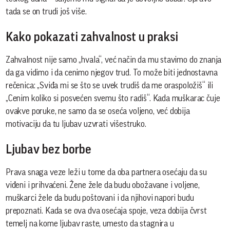
tada se on trudi još više.
Kako pokazati zahvalnost u praksi
Zahvalnost nije samo „hvala“, već način da mu stavimo do znanja
da ga vidimo i da cenimo njegov trud. To može biti jednostavna
rečenica: „Sviđa mi se što se uvek trudiš da me oraspoložiš“ ili
„Cenim koliko si posvećen svemu što radiš“. Kada muškarac čuje
ovakve poruke, ne samo da se oseća voljeno, već dobija
motivaciju da tu ljubav uzvrati višestruko.
Ljubav bez borbe
Prava snaga veze leži u tome da oba partnera osećaju da su
viđeni i prihvaćeni. Žene žele da budu obožavane i voljene,
muškarci žele da budu poštovani i da njihovi napori budu
prepoznati. Kada se ova dva osećaja spoje, veza dobija čvrst
temelj na kome ljubav raste, umesto da stagnira u