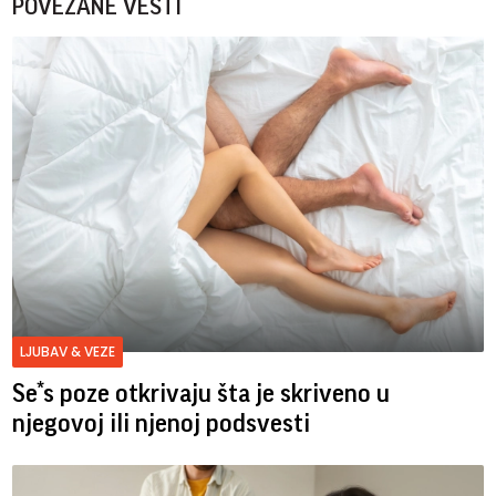
POVEZANE VESTI
LJUBAV & VEZE
Se*s poze otkrivaju šta je skriveno u
njegovoj ili njenoj podsvesti