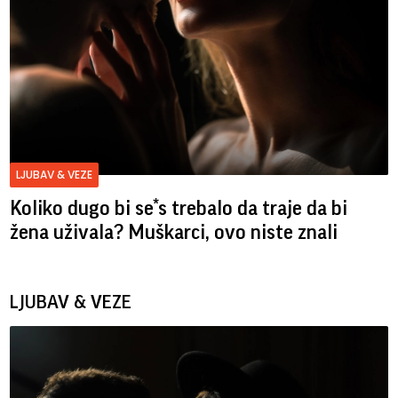
LJUBAV & VEZE
Koliko dugo bi se*s trebalo da traje da bi
žena uživala? Muškarci, ovo niste znali
LJUBAV & VEZE