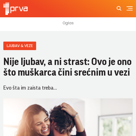
LJUBAV & VEZE
Nije ljubav, a ni strast: Ovo je ono
što muškarca čini srećnim u vezi
Evo šta im zaista treba...