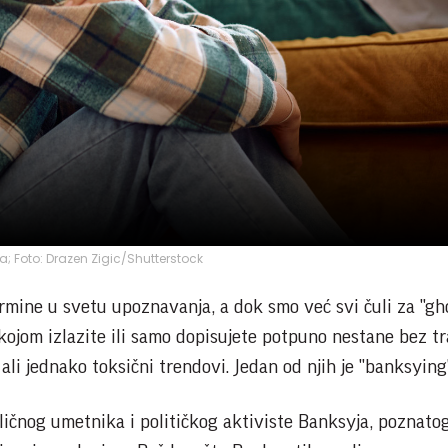
ja; Foto: Drazen Zigic/Shutterstock
mine u svetu upoznavanja, a dok smo već svi čuli za "gh
kojom izlazite ili samo dopisujete potpuno nestane bez t
 ali jednako toksični trendovi. Jedan od njih je "banksying"
ličnog umetnika i političkog aktiviste Banksyja, poznato