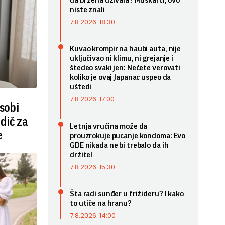
da bi žena uživala? Muškarci, ovo
niste znali
7.8.2026. 18:30
Kuvao krompir na haubi auta, nije
uključivao ni klimu, ni grejanje i
štedeo svaki jen: Nećete verovati
koliko je ovaj Japanac uspeo da
uštedi
7.8.2026. 17:00
osobi
dič za
Letnja vrućina može da
e
prouzrokuje pucanje kondoma: Evo
GDE nikada ne bi trebalo da ih
držite!
7.8.2026. 15:30
Šta radi sunđer u frižideru? I kako
to utiče na hranu?
7.8.2026. 14:00