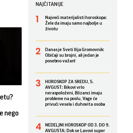
NAJČITANIJE
Najveći materijalisti horoskopa:
Žele da imaju samo najbolje u
životu
Danas je Sveti Ilija Gromovnik:
Običaji su brojni, ali jedan je
posebno važan!
HOROSKOP ZA SREDU, 5.
AVGUST: Bikovi vrlo
neraspoloženi, Blizanci imaju
vetu?
probleme na poslu, Vage će
privući vesela i duhovita osoba
že nego
NEDELJNI HOROSKOP OD 3. DO 9.
AVGUSTA: Dok se Lavovi super