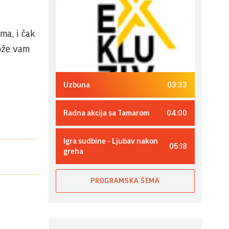
ma, i čak
može vam
03:33
Uzbuna
04:00
Radna akcija sa Tamarom
Igra sudbine - Ljubav nakon
05:18
greha
PROGRAMSKA ŠEMA