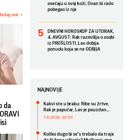
osećaju u svoj koži, Ovan bi rado
pobegao iz nje
ledaj sve
DNEVNI HOROSKOP ZA UTORAK,
4. AVGUST: Rak razmišlja o osobi
iz PROŠLOSTI, Lav dobija
ponudu koja se ne ODBIJA
NAJNOVIJE
Kakvi ste u braku: Ribe su žrtve,
o da
Rak je papučar, Lav je pouzdan...
BORAVI
7.8.2026. 20:00
isi
Koliko dugo bi se*s trebalo da traje