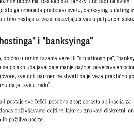
ioznim radovima. Baš kao što Banksy tiho radi na svom
o što ga iznenada predstavi svetu, banksying u dating s
 i tiho nestaje iz veze, ostavljajući vas u potpunom šoku.
hostinga" i "banksyinga"
 obično u ranim fazama veze ili "situationshipa", "banksy
ba se polako udaljava: daje manje pažnje, povećava emoci
zgovore, sve dok partner ne shvati da je veza praktično go
nu da je „sve u redu“.
ali postaje sve češći, posebno zbog porasta aplikacija za
danas doživljavamo dejting. Iako su znakovi diskretni, o
 ih pažljivo uočite.