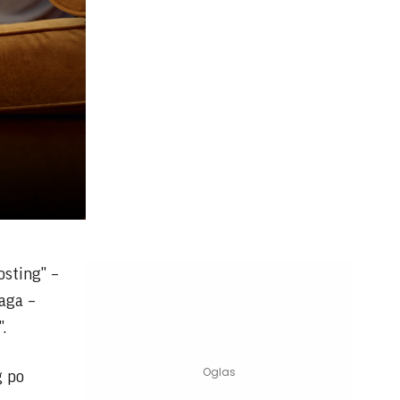
osting" –
raga –
.
g po