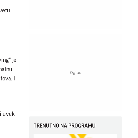
vetu
ing" je
onalnu
tova. I
ni uvek
TRENUTNO NA PROGRAMU