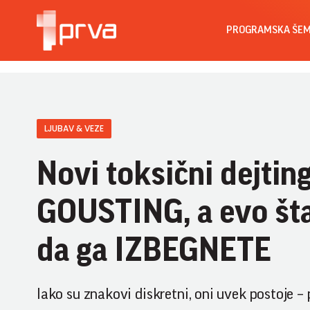
PROGRAMSKA ŠE
LJUBAV & VEZE
Novi toksični dejting
GOUSTING, a evo št
da ga IZBEGNETE
Iako su znakovi diskretni, oni uvek postoje – 