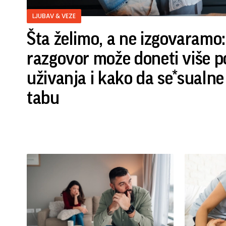
LJUBAV & VEZE
Šta želimo, a ne izgovaramo
razgovor može doneti više p
uživanja i kako da se*sualne
tabu