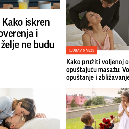
: Kako iskren
overenja i
 želje ne budu
LJUBAV & VEZE
Kako pružiti voljenoj 
opuštajuću masažu: Vo
opuštanje i zbližavanj