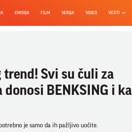
MA
EMISIJA
FILM
SERIJA
VIDEO
VESTI
 trend! Svi su čuli za
a donosi BENKSING i k
potrebno je samo da ih pažljivo uočite.