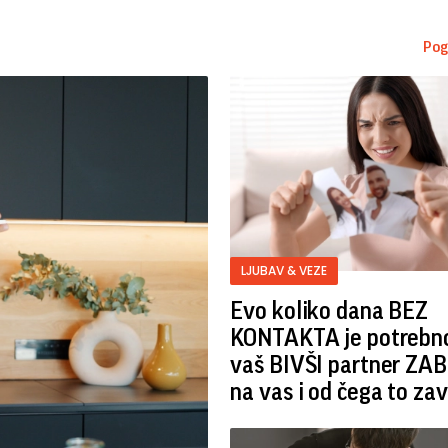
Pog
LJUBAV & VEZE
Evo koliko dana BEZ
KONTAKTA je potrebn
vaš BIVŠI partner ZA
na vas i od čega to zav