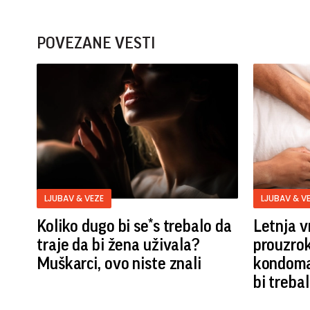
POVEZANE VESTI
LJUBAV & VEZE
LJUBAV & V
Koliko dugo bi se*s trebalo da
Letnja v
traje da bi žena uživala?
prouzro
Muškarci, ovo niste znali
kondoma
bi trebal