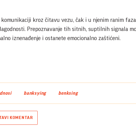
oj komunikaciji kroz čitavu vezu, čak i u njenim ranim faza
lagodnosti. Prepoznavanje tih sitnih, suptilnih signala 
lno iznenađenje i ostanete emocionalno zaštićeni.
odnosi
banksying
benksing
TAVI KOMENTAR