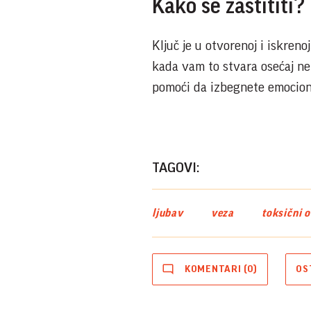
Kako se zaštititi?
Ključ je u otvorenoj i iskren
kada vam to stvara osećaj ne
pomoći da izbegnete emociona
TAGOVI:
ljubav
veza
toksični 
KOMENTARI (0)
OS