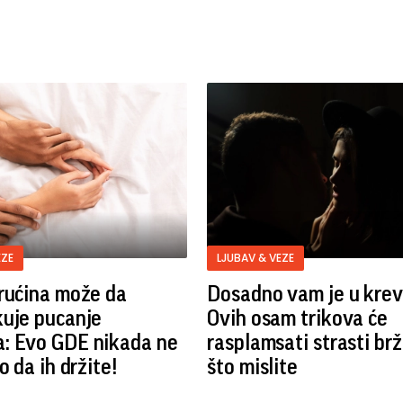
EZE
LJUBAV & VEZE
rućina može da
Dosadno vam je u kre
kuje pucanje
Ovih osam trikova će
: Evo GDE nikada ne
rasplamsati strasti br
o da ih držite!
što mislite