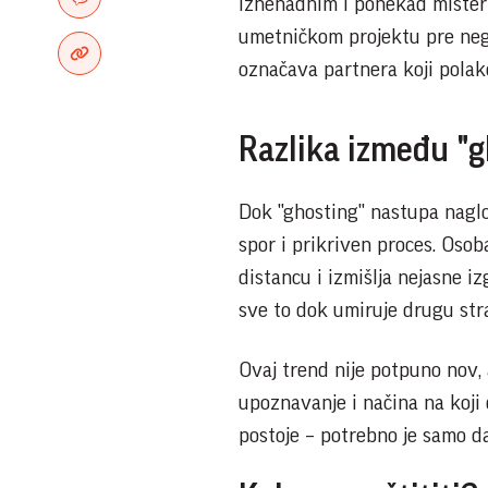
iznenadnim i ponekad mister
umetničkom projektu pre neg
označava partnera koji polako
Razlika između "g
Dok "ghosting" nastupa naglo,
spor i prikriven proces. Oso
distancu i izmišlja nejasne i
sve to dok umiruje drugu stra
Ovaj trend nije potpuno nov, 
upoznavanje i načina na koji 
postoje – potrebno je samo da