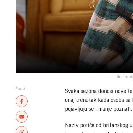
Ilustraci
Podeli:
Svaka sezona donosi nove ter
onaj trenutak kada osoba sa 
pojavljuju se i manje poznati,
Naziv potiče od britanskog u