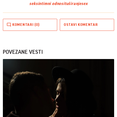
seks
intimni odnosi
tuširanje
sex
KOMENTARI (0)
OSTAVI KOMENTAR
POVEZANE VESTI