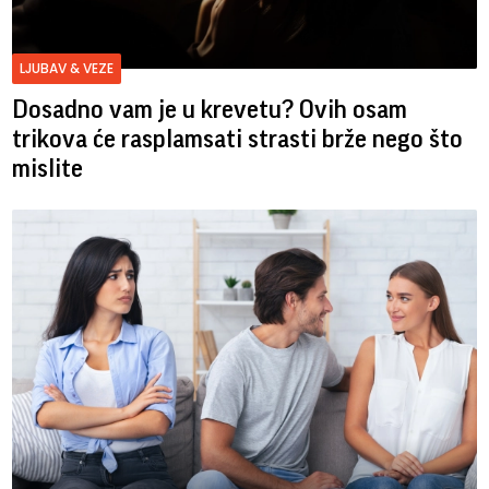
LJUBAV & VEZE
Dosadno vam je u krevetu? Ovih osam
trikova će rasplamsati strasti brže nego što
mislite