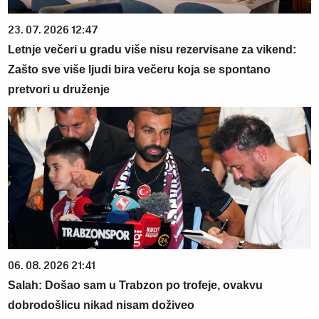
23. 07. 2026 12:47
Letnje večeri u gradu više nisu rezervisane za vikend:
Zašto sve više ljudi bira večeru koja se spontano
pretvori u druženje
06. 08. 2026 21:41
Salah: Došao sam u Trabzon po trofeje, ovakvu
dobrodošlicu nikad nisam doživeo