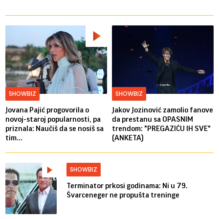
SHOWBIZ
SHOWBIZ
Jovana Pajić progovorila o
Jakov Jozinović zamolio fanove
novoj-staroj popularnosti, pa
da prestanu sa OPASNIM
priznala: Naučiš da se nosiš sa
trendom: "PREGAZIĆU IH SVE"
tim...
(ANKETA)
SHOWBIZ
Terminator prkosi godinama: Ni u 79.
Švarceneger ne propušta treninge