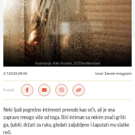
Ilustracija; Foto: Ruslan_127/Shutterstock
2.7.2026.
|
18:30
Izvor: Ženski magazin
Podeli:
Neki ljudi pogrešno intimnost prevode kao se*s, ali je ona
zapravo mnogo više od toga. Biti intiman sa nekim znači grliti
ga, ljubiti, držati za ruku, gledati zaljubljeno i šaputati mu slatke
reči.