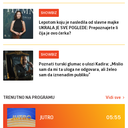
SHOWBIZ
Lepotom koju je nasledila od slavne majke
UKRALA JE SVE POGLEDE: Prepoznajete li
čija je ovo ćerka?
SHOWBIZ
Poznati turski glumac o ulozi Kadira: „Mislio
sam da mi ta uloga ne odgovara, ali želeo
sam da iznenadim publiku“
TRENUTNO NA PROGRAMU
Vidi sve
05:55
JUTRO