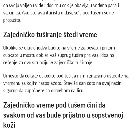
da svoju voljenu vide i dodirnu dok je obavijaju vodena para i
sapunica. Ako ste avanturista u duši, se*s pod tušem se ne
propušta.
Zajedničko tuširanje štedi vreme
Ukoliko se ujutro jedva budite na vreme za posao, i pritom
cupkate u mestu dok se vaš suprug tušira pre vas, idealno
rešenje za ovu situaciju je zajedničko tuširanje.
Umesto da čekate uskočite pod tuš sa njim i značajno uštedite na
vremenu sa kojim raspolažete. Štaviše dan ćete na ovaj način
sigurno da započnete sa osmehom na licu.
Zajedničko vreme pod tušem čini da
svakom od vas bude prijatno u sopstvenoj
koži