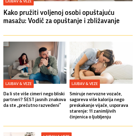
LJUBAV & VEZE
Kako pružiti voljenoj osobi opuštajuću
masažu: Vodič za opuštanje i zbližavanje
LJUBAV & VEZE
LJUBAV & VEZE
Da li ste više cimeri nego bliski
Smiruje nervozne vozače,
partneri? ŠEST jasnih znakova
sagoreva više kalorija nego
da ste „prećutno razvedeni“
preskakanje vijače, usporava
starenje: 11 zanimljivih
činjenica o ljubljenju