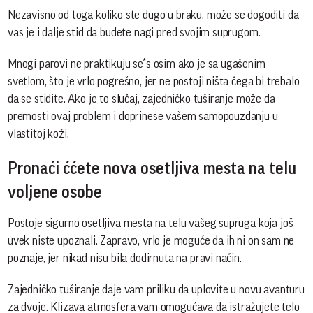
Nezavisno od toga koliko ste dugo u braku, može se dogoditi da
vas je i dalje stid da budete nagi pred svojim suprugom.
Mnogi parovi ne praktikuju se*s osim ako je sa ugašenim
svetlom, što je vrlo pogrešno, jer ne postoji ništa čega bi trebalo
da se stidite. Ako je to slučaj, zajedničko tuširanje može da
premosti ovaj problem i doprinese vašem samopouzdanju u
vlastitoj koži.
Pronaći ććete nova osetljiva mesta na telu
voljene osobe
Postoje sigurno osetljiva mesta na telu vašeg supruga koja još
uvek niste upoznali. Zapravo, vrlo je moguće da ih ni on sam ne
poznaje, jer nikad nisu bila dodirnuta na pravi način.
Zajedničko tuširanje daje vam priliku da uplovite u novu avanturu
za dvoje. Klizava atmosfera vam omogućava da istražujete telo