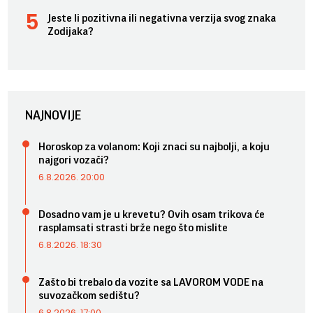
Jeste li pozitivna ili negativna verzija svog znaka
Zodijaka?
NAJNOVIJE
Horoskop za volanom: Koji znaci su najbolji, a koju
najgori vozači?
6.8.2026. 20:00
Dosadno vam je u krevetu? Ovih osam trikova će
rasplamsati strasti brže nego što mislite
6.8.2026. 18:30
Zašto bi trebalo da vozite sa LAVOROM VODE na
suvozačkom sedištu?
6.8.2026. 17:00