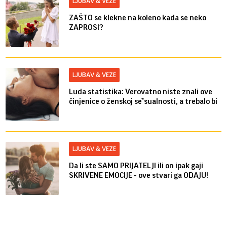
LJUBAV & VEZE
ZAŠTO se klekne na koleno kada se neko
ZAPROSI?
LJUBAV & VEZE
Luda statistika: Verovatno niste znali ove
činjenice o ženskoj se*sualnosti, a trebalo bi
LJUBAV & VEZE
Da li ste SAMO PRIJATELJI ili on ipak gaji
SKRIVENE EMOCIJE - ove stvari ga ODAJU!