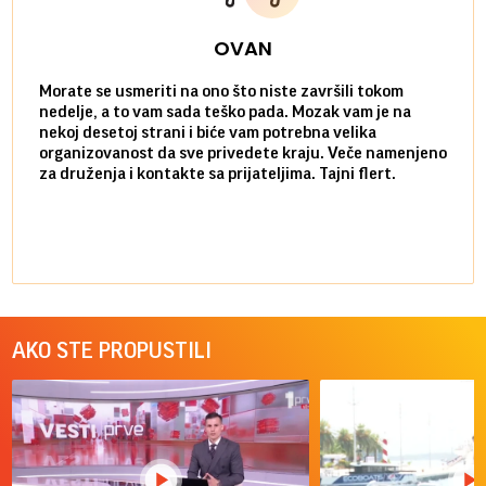
OVAN
Morate se usmeriti na ono što niste završili tokom
Sve n
nedelje, a to vam sada teško pada. Mozak vam je na
potpu
nekoj desetoj strani i biće vam potrebna velika
stvar
organizovanost da sve privedete kraju. Veče namenjeno
tempo
za druženja i kontakte sa prijateljima. Tajni flert.
najbl
AKO STE PROPUSTILI