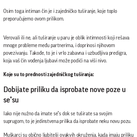
Osim toga intiman čin je i zajedničko tuširanje, koje toplo
preporučujemo ovom prilikom.
Verovali ili ne, ali tuširanje u paru je oblik intimnosti koji rešava
mnoge probleme među partnerima, i doprinosi njihovom
povezivanju. Takođe, to je i vrlo zabavna i uzbudljiva predigra,
koja vaš čin vođenja ljubavi može podići na viši nivo.
Koje su to prednosti zajedničkog tuširanja:
Dobijate priliku da isprobate nove poze u
se*su
Iako nije nužno da imate se*s dok se tuširate sa svojim
suprugom, to je jedinstvena prilika da isprobate neku novu pozu.
Muškarci su obično ljubitelji ovakvih okruženja, kada imaju priliku