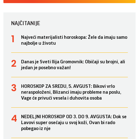
NAJČITANIJE
Najveći materijalisti horoskopa: Žele da imaju samo
najbolje u životu
Danas je Sveti Ilija Gromovnik: Običaji su brojni, ali
jedan je posebno važan!
HOROSKOP ZA SREDU, 5. AVGUST: Bikovi vrlo
neraspoloženi, Blizanci imaju probleme na poslu,
Vage će privući vesela i duhovita osoba
NEDELJNI HOROSKOP OD 3. DO 9. AVGUSTA: Dok se
Lavovi super osećaju u svoj koži, Ovan bi rado
pobegao iz nje