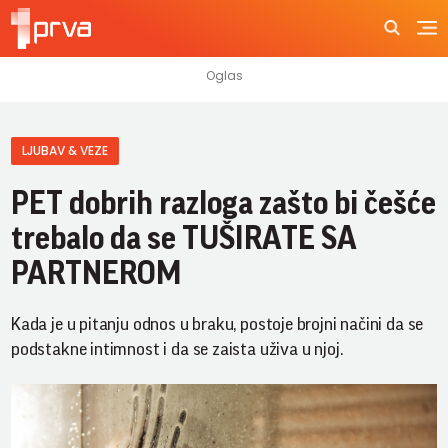
LJUBAV & VEZE
PET dobrih razloga zašto bi češće
trebalo da se TUŠIRATE SA
PARTNEROM
Kada je u pitanju odnos u braku, postoje brojni načini da se
podstakne intimnost i da se zaista uživa u njoj.