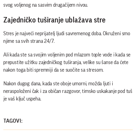
svog voljenog na sasvim drugačijem nivou.
Zajedničko tuširanje ublažava stre
Stres je najveći neprijatelj ljudi savremenog doba. Okruženi smo
njime sa svih strana 24/7.
Ali kada ste sa svojim voljenim pod mlazom tople vode i kada se
prepustite užitku zajedničkog tuširanja, velike su šanse da ćete
nakon toga biti spremniji da se suočite sa stresom.
Nakon dugog dana, kada ste oboje umorni, možda ljuti i
neraspoloženi čak i za običan razgovor, timsko uskakanje pod tuš
je vaš ključ uspeha.
TAGOVI: