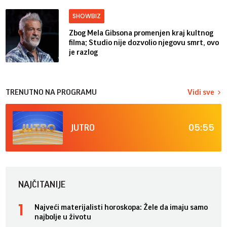
SHOWBIZ
Zbog Mela Gibsona promenjen kraj kultnog
filma; Studio nije dozvolio njegovu smrt, ovo
je razlog
TRENUTNO NA PROGRAMU
Vidi sve
05:55
JUTRO
NAJČITANIJE
Najveći materijalisti horoskopa: Žele da imaju samo
najbolje u životu