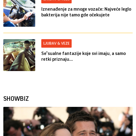
Iznenađenje za mnoge vozače: Najveće leglo
bakterija nije tamo gde očekujete
LJUBAV & VEZE
Se*sualne fantazije koje svi imaju, a samo
retki priznaju...
SHOWBIZ