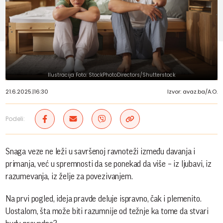
Ilustracija Foto: StockPhotoDirectors/Shutterstock
21.6.2025.
|
16:30
Izvor: avaz.ba/A.O.
Podeli:
Snaga veze ne leži u savršenoj ravnoteži između davanja i
primanja, već u spremnosti da se ponekad da više – iz ljubavi, iz
razumevanja, iz želje za povezivanjem.
Na prvi pogled, ideja pravde deluje ispravno, čak i plemenito.
Uostalom, šta može biti razumnije od težnje ka tome da stvari