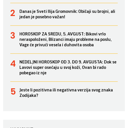
Danas je Sveti Ilija Gromovnik: Običaji su brojni, ali
jedan je posebno važan!
HOROSKOP ZA SREDU, 5. AVGUST: Bikovi vrlo
neraspoloženi, Blizanci imaju probleme na poslu,
Vage će privući vesela i duhovita osoba
NEDELJNI HOROSKOP OD 3. DO 9. AVGUSTA: Dok se
Lavovi super osećaju u svoj koži, Ovan bi rado
pobegao iz nje
Jeste li pozitivna ili negativna verzija svog znaka
Zodijaka?