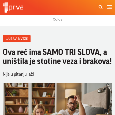
LJUBAV & VEZE
Ova reč ima SAMO TRI SLOVA, a
uništila je stotine veza i brakova!
Nije u pitanju laž!