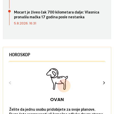
Mocart je živeo čak 700 kilometara dalje: Vlasnica
pronašla mačka 17 godina posle nestanka
5.8.2026. 16:31
HOROSKOP
OVAN
Želite da jednu osobu pridobijete za svoje planove.
Danas