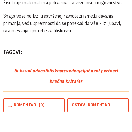
Život nije matematička jednačina – a veze nisu knjigovodstvo.
Snaga veze ne leži u savršenoj ravnoteži između davanja i
primanja, već u spremnosti da se ponekad da više – iz ljubavi,
razumevanja i potrebe za bliskošću.
TAGOVI:
ljubavni odnosi
bliskost
svađanje
ljubavni partneri
bračna kriza
fer
KOMENTARI (0)
OSTAVI KOMENTAR