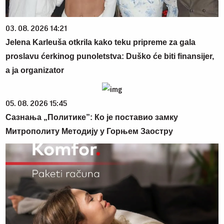
03. 08. 2026 14:21
Jelena Karleuša otkrila kako teku pripreme za gala
proslavu ćerkinog punoletstva: Duško će biti finansijer,
a ja organizator
05. 08. 2026 15:45
Сазнања „Политике”: Ко је поставио замку
Митрополиту Методију у Горњем Заостру