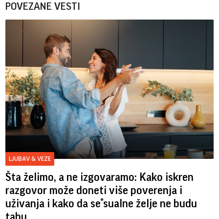
POVEZANE VESTI
LJUBAV & VEZE
Šta želimo, a ne izgovaramo: Kako iskren
razgovor može doneti više poverenja i
uživanja i kako da se*sualne želje ne budu
tabu