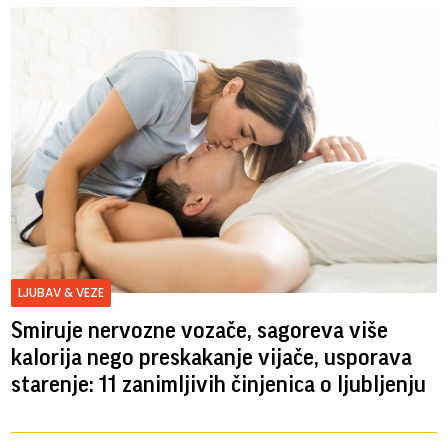
LJUBAV & VEZE
Smiruje nervozne vozače, sagoreva više
kalorija nego preskakanje vijače, usporava
starenje: 11 zanimljivih činjenica o ljubljenju