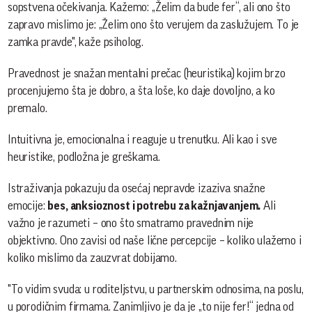
sopstvena očekivanja. Kažemo: „Želim da bude fer“, ali ono što
zapravo mislimo je: „Želim ono što verujem da zaslužujem. To je
zamka pravde", kaže psiholog.
Pravednost je snažan mentalni prečac (heuristika) kojim brzo
procenjujemo šta je dobro, a šta loše, ko daje dovoljno, a ko
premalo.
Intuitivna je, emocionalna i reaguje u trenutku. Ali kao i sve
heuristike, podložna je greškama.
Istraživanja pokazuju da osećaj nepravde izaziva snažne
emocije:
bes, anksioznost i potrebu za kažnjavanjem.
Ali
važno je razumeti – ono što smatramo pravednim nije
objektivno. Ono zavisi od naše lične percepcije – koliko ulažemo i
koliko mislimo da zauzvrat dobijamo.
"To vidim svuda: u roditeljstvu, u partnerskim odnosima, na poslu,
u porodičnim firmama. Zanimljivo je da je „to nije fer!“ jedna od