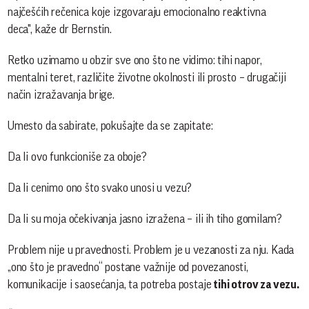
najčešćih rečenica koje izgovaraju emocionalno reaktivna
deca", kaže dr Bernstin.
Retko uzimamo u obzir sve ono što ne vidimo: tihi napor,
mentalni teret, različite životne okolnosti ili prosto – drugačiji
način izražavanja brige.
Umesto da sabirate, pokušajte da se zapitate:
Da li ovo funkcioniše za oboje?
Da li cenimo ono što svako unosi u vezu?
Da li su moja očekivanja jasno izražena – ili ih tiho gomilam?
Problem nije u pravednosti. Problem je u vezanosti za nju. Kada
„ono što je pravedno“ postane važnije od povezanosti,
komunikacije i saosećanja, ta potreba postaje
tihi otrov za vezu.