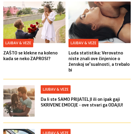
LJUBAV & VEZE
LJUBAV & VEZE
ZAŠTO se klekne na koleno
Luda statistika: Verovatno
kada se neko ZAPROSI?
niste znali ove činjenice o
ženskoj se*sualnosti, a trebalo
bi
LJUBAV & VEZE
Da li ste SAMO PRIJATELJI ili on ipak gaji
SKRIVENE EMOCIJE - ove stvari ga ODAJU!
LJUBAV & VEZE