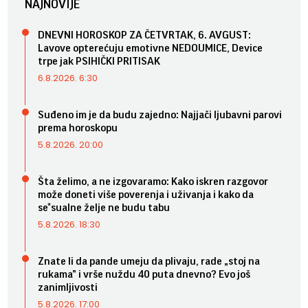
NAJNOVIJE
DNEVNI HOROSKOP ZA ČETVRTAK, 6. AVGUST:
Lavove opterećuju emotivne NEDOUMICE, Device
trpe jak PSIHIČKI PRITISAK
6.8.2026. 6:30
Suđeno im je da budu zajedno: Najjači ljubavni parovi
prema horoskopu
5.8.2026. 20:00
Šta želimo, a ne izgovaramo: Kako iskren razgovor
može doneti više poverenja i uživanja i kako da
se*sualne želje ne budu tabu
5.8.2026. 18:30
Znate li da pande umeju da plivaju, rade „stoj na
rukama” i vrše nuždu 40 puta dnevno? Evo još
zanimljivosti
5.8.2026. 17:00