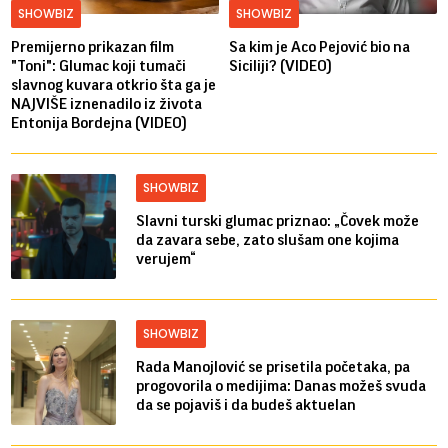
SHOWBIZ
SHOWBIZ
Premijerno prikazan film
Sa kim je Aco Pejović bio na
"Toni": Glumac koji tumači
Siciliji? (VIDEO)
slavnog kuvara otkrio šta ga je
NAJVIŠE iznenadilo iz života
Entonija Bordejna (VIDEO)
SHOWBIZ
Slavni turski glumac priznao: „Čovek može
da zavara sebe, zato slušam one kojima
verujem“
SHOWBIZ
Rada Manojlović se prisetila početaka, pa
progovorila o medijima: Danas možeš svuda
da se pojaviš i da budeš aktuelan