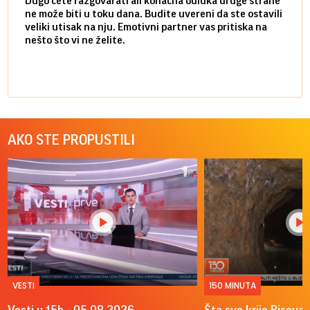
Dugo ćete razgovarati ali konačna odluka druge strane
Niste
ne može biti u toku dana. Budite uvereni da ste ostavili
povol
veliki utisak na nju. Emotivni partner vas pritiska na
a pos
nešto što vi ne želite.
više 
AKO STE PROPUSTILI
VESTI
150 MINUTA
Vesti u 15h - 05.08.2026.
Šta sve krije Risova