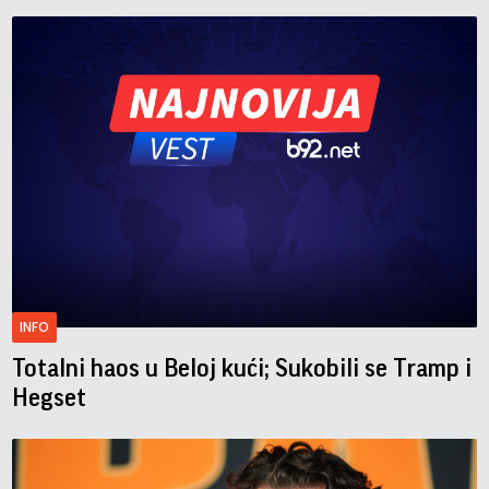
INFO
Totalni haos u Beloj kući; Sukobili se Tramp i
Hegset