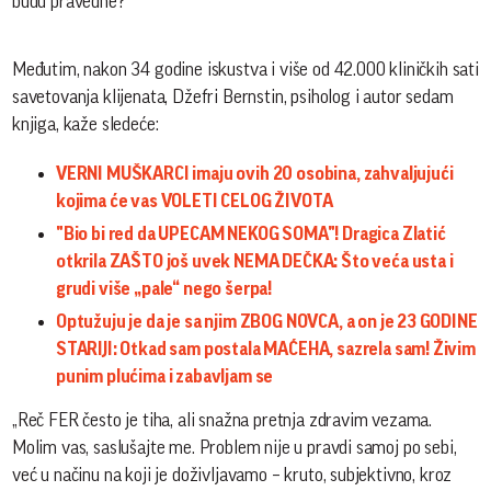
budu pravedne?
Međutim, nakon 34 godine iskustva i više od 42.000 kliničkih sati
savetovanja klijenata, Džefri Bernstin, psiholog i autor sedam
knjiga, kaže sledeće:
VERNI MUŠKARCI imaju ovih 20 osobina, zahvaljujući
kojima će vas VOLETI CELOG ŽIVOTA
"Bio bi red da UPECAM NEKOG SOMA"! Dragica Zlatić
otkrila ZAŠTO još uvek NEMA DEČKA: Što veća usta i
grudi više „pale“ nego šerpa!
Optužuju je da je sa njim ZBOG NOVCA, a on je 23 GODINE
STARIJI: Otkad sam postala MAĆEHA, sazrela sam! Živim
punim plućima i zabavljam se
„Reč FER često je tiha, ali snažna pretnja zdravim vezama.
Molim vas, saslušajte me. Problem nije u pravdi samoj po sebi,
već u načinu na koji je doživljavamo – kruto, subjektivno, kroz